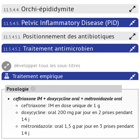
Orchi-épididymite
11.5.4.4.
Pelvic Inflammatory Disease (PID)
11.5.4.5.
Positionnement des antibiotiques
11.5.4.5.1.
Traitement antimicrobien
11.5.4.5.2.
développer tous les sous-titres
Traitement empirique
Posologie
ceftriaxone IM + doxycycline oral + métronidazole oral
ceftriaxone: IM en dose unique de 1 g
doxycycline: oral 200 mg par jour en 2 prises pendant
14 j
métronidazole: oral 1,5 g par jour en 3 prises pendant
14 j