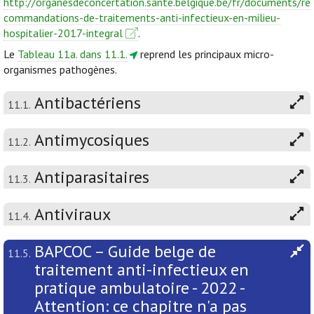
http://organesdeconcertation.sante.belgique.be/fr/documents/re
commandations-de-traitements-anti-infectieux-en-milieu-
hospitalier-2017-integral
.
Le
Tableau 11a. dans 11.1.
reprend les principaux micro-
organismes pathogènes.
Antibactériens
11.1.
Antimycosiques
11.2.
Antiparasitaires
11.3.
Antiviraux
11.4.
BAPCOC – Guide belge de
11.5.
traitement anti-infectieux en
pratique ambulatoire - 2022 -
Attention: ce chapitre n'a pas