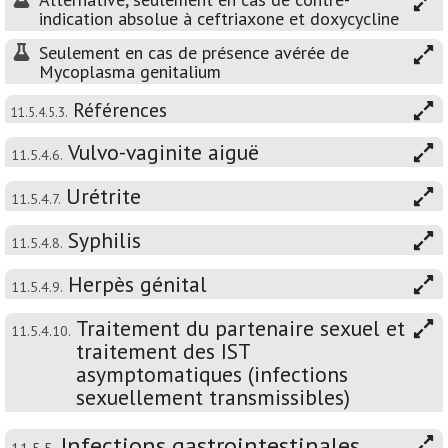
indication absolue à ceftriaxone et doxycycline
Seulement en cas de présence avérée de
Mycoplasma genitalium
Références
11.5.4.5.3.
Vulvo-vaginite aiguë
11.5.4.6.
Urétrite
11.5.4.7.
Syphilis
11.5.4.8.
Herpès génital
11.5.4.9.
Traitement du partenaire sexuel et
11.5.4.10.
traitement des IST
asymptomatiques (infections
sexuellement transmissibles)
Infections gastrointestinales