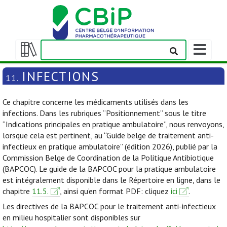
Afficher/m
la
Afficher/masquer
barre
la
INFECTIONS
11.
de
table
navigation
des
Ce chapitre concerne les médicaments utilisés dans les
matières
infections. Dans les rubriques “Positionnement” sous le titre
“Indications principales en pratique ambulatoire”, nous renvoyons,
lorsque cela est pertinent, au “Guide belge de traitement anti-
infectieux en pratique ambulatoire” (édition 2026), publié par la
Commission Belge de Coordination de la Politique Antibiotique
(BAPCOC). Le guide de la BAPCOC pour la pratique ambulatoire
est intégralement disponible dans le Répertoire en ligne, dans le
chapitre
11.5.
, ainsi qu’en format PDF: cliquez
ici
.
Les directives de la BAPCOC pour le traitement anti-infectieux
en milieu hospitalier sont disponibles sur