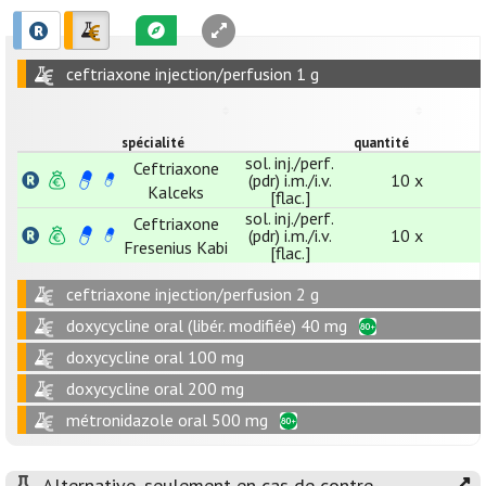
ceftriaxone injection/perfusion 1 g
spécialité
quantité
sol. inj./perf.
Ceftriaxone
(pdr) i.m./i.v.
10 x
Kalceks
[flac.]
sol. inj./perf.
Ceftriaxone
(pdr) i.m./i.v.
10 x
Fresenius Kabi
[flac.]
ceftriaxone injection/perfusion 2 g
doxycycline oral (libér. modifiée) 40 mg
doxycycline oral 100 mg
doxycycline oral 200 mg
métronidazole oral 500 mg
Alternative, seulement en cas de contre-