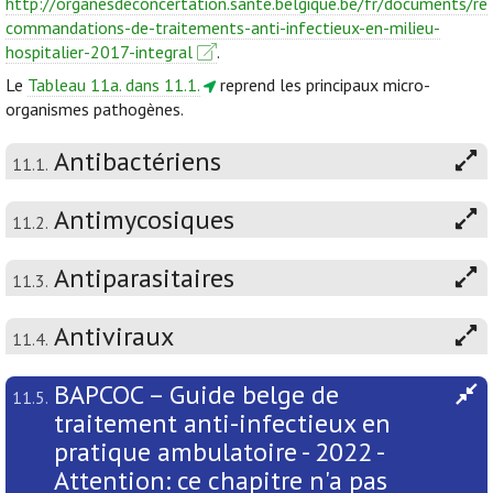
http://organesdeconcertation.sante.belgique.be/fr/documents/re
commandations-de-traitements-anti-infectieux-en-milieu-
hospitalier-2017-integral
.
Le
Tableau 11a. dans 11.1.
reprend les principaux micro-
organismes pathogènes.
Antibactériens
11.1.
Antimycosiques
11.2.
Antiparasitaires
11.3.
Antiviraux
11.4.
BAPCOC – Guide belge de
11.5.
traitement anti-infectieux en
pratique ambulatoire - 2022 -
Attention: ce chapitre n'a pas