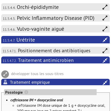
Orchi-épididymite
11.5.4.4.
Pelvic Inflammatory Disease (PID)
11.5.4.5.
Vulvo-vaginite aiguë
11.5.4.6.
Urétrite
11.5.4.7.
Positionnement des antibiotiques
11.5.4.7.1.
Traitement antimicrobien
11.5.4.7.2.
développer tous les sous-titres
Traitement empirique
Posologie
ceftriaxone IM + doxycycline oral
ceftriaxone IM dose unique de 1 g + doxycycline oral,
200 mg par jour en 2 prises pendant 7 j.