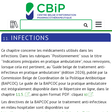
Afficher/m
la
Afficher/masquer
barre
la
INFECTIONS
11.
de
table
navigation
des
Ce chapitre concerne les médicaments utilisés dans les
matières
infections. Dans les rubriques “Positionnement” sous le titre
“Indications principales en pratique ambulatoire”, nous renvoyons,
lorsque cela est pertinent, au “Guide belge de traitement anti-
infectieux en pratique ambulatoire” (édition 2026), publié par la
Commission Belge de Coordination de la Politique Antibiotique
(BAPCOC). Le guide de la BAPCOC pour la pratique ambulatoire
est intégralement disponible dans le Répertoire en ligne, dans le
chapitre
11.5.
, ainsi qu’en format PDF: cliquez
ici
.
Les directives de la BAPCOC pour le traitement anti-infectieux
en milieu hospitalier sont disponibles sur