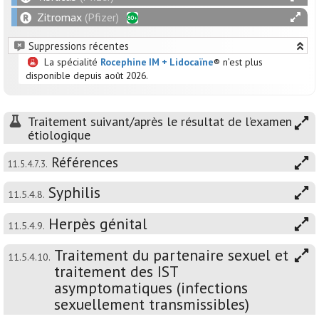
Zitromax
(Pfizer)
Suppressions récentes
La spécialité
Rocephine IM + Lidocaïne
® n’est plus
disponible depuis août 2026.
Traitement suivant/après le résultat de l’examen
étiologique
Références
11.5.4.7.3.
Syphilis
11.5.4.8.
Herpès génital
11.5.4.9.
Traitement du partenaire sexuel et
11.5.4.10.
traitement des IST
asymptomatiques (infections
sexuellement transmissibles)