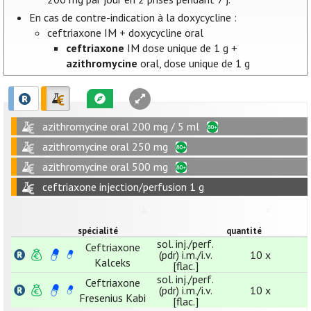
En cas de contre-indication à la doxycycline :
ceftriaxone IM + doxycycline oral
ceftriaxone
IM dose unique de 1 g +
azithromycine
oral, dose unique de 1 g
azithromycine oral 200 mg / 5 ml
azithromycine oral 250 mg
azithromycine oral 500 mg
ceftriaxone injection/perfusion 1 g
spécialité
quantité
sol. inj./perf.
Ceftriaxone
(pdr) i.m./i.v.
10 x
Kalceks
[flac.]
sol. inj./perf.
Ceftriaxone
(pdr) i.m./i.v.
10 x
Fresenius Kabi
[flac.]