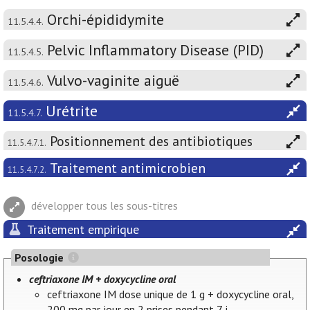
Orchi-épididymite
11.5.4.4.
Pelvic Inflammatory Disease (PID)
11.5.4.5.
Vulvo-vaginite aiguë
11.5.4.6.
Urétrite
11.5.4.7.
Positionnement des antibiotiques
11.5.4.7.1.
Traitement antimicrobien
11.5.4.7.2.
développer tous les sous-titres
Traitement empirique
Posologie
ceftriaxone IM + doxycycline oral
ceftriaxone IM dose unique de 1 g + doxycycline oral,
200 mg par jour en 2 prises pendant 7 j.