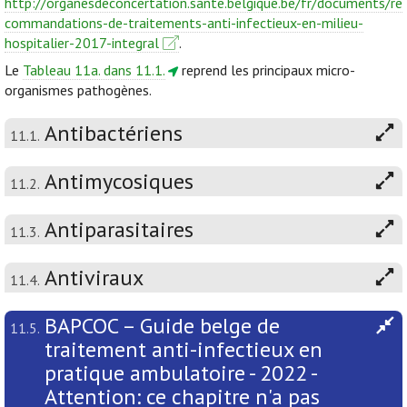
http://organesdeconcertation.sante.belgique.be/fr/documents/re
commandations-de-traitements-anti-infectieux-en-milieu-
hospitalier-2017-integral
.
Le
Tableau 11a. dans 11.1.
reprend les principaux micro-
organismes pathogènes.
Antibactériens
11.1.
Antimycosiques
11.2.
Antiparasitaires
11.3.
Antiviraux
11.4.
BAPCOC – Guide belge de
11.5.
traitement anti-infectieux en
pratique ambulatoire - 2022 -
Attention: ce chapitre n'a pas