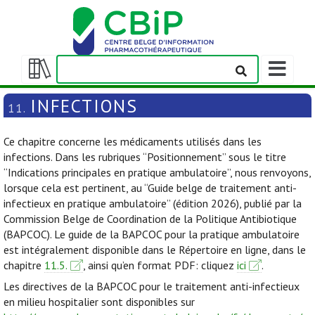
Afficher/m
la
Afficher/masquer
barre
la
INFECTIONS
11.
de
table
navigation
des
Ce chapitre concerne les médicaments utilisés dans les
matières
infections. Dans les rubriques “Positionnement” sous le titre
“Indications principales en pratique ambulatoire”, nous renvoyons,
lorsque cela est pertinent, au “Guide belge de traitement anti-
infectieux en pratique ambulatoire” (édition 2026), publié par la
Commission Belge de Coordination de la Politique Antibiotique
(BAPCOC). Le guide de la BAPCOC pour la pratique ambulatoire
est intégralement disponible dans le Répertoire en ligne, dans le
chapitre
11.5.
, ainsi qu’en format PDF: cliquez
ici
.
Les directives de la BAPCOC pour le traitement anti-infectieux
en milieu hospitalier sont disponibles sur