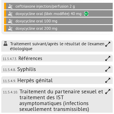
ceftriaxone injection/perfusion 2 g
doxycycline oral (libér. modifiée) 40 mg
doxycycline oral 100 mg
doxycycline oral 200 mg
Traitement suivant/après le résultat de l’examen
étiologique
Références
11.5.4.7.3.
Syphilis
11.5.4.8.
Herpès génital
11.5.4.9.
Traitement du partenaire sexuel et
11.5.4.10.
traitement des IST
asymptomatiques (infections
sexuellement transmissibles)