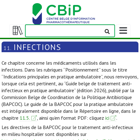
Afficher/m
la
Afficher/masquer
barre
la
INFECTIONS
11.
de
table
navigation
des
Ce chapitre concerne les médicaments utilisés dans les
matières
infections. Dans les rubriques “Positionnement” sous le titre
“Indications principales en pratique ambulatoire”, nous renvoyons,
lorsque cela est pertinent, au “Guide belge de traitement anti-
infectieux en pratique ambulatoire” (édition 2026), publié par la
Commission Belge de Coordination de la Politique Antibiotique
(BAPCOC). Le guide de la BAPCOC pour la pratique ambulatoire
est intégralement disponible dans le Répertoire en ligne, dans le
chapitre
11.5.
, ainsi qu’en format PDF: cliquez
ici
.
Les directives de la BAPCOC pour le traitement anti-infectieux
en milieu hospitalier sont disponibles sur