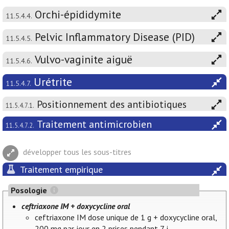
Orchi-épididymite
11.5.4.4.
Pelvic Inflammatory Disease (PID)
11.5.4.5.
Vulvo-vaginite aiguë
11.5.4.6.
Urétrite
11.5.4.7.
Positionnement des antibiotiques
11.5.4.7.1.
Traitement antimicrobien
11.5.4.7.2.
développer tous les sous-titres
Traitement empirique
Posologie
ceftriaxone IM + doxycycline oral
ceftriaxone IM dose unique de 1 g + doxycycline oral,
200 mg par jour en 2 prises pendant 7 j.