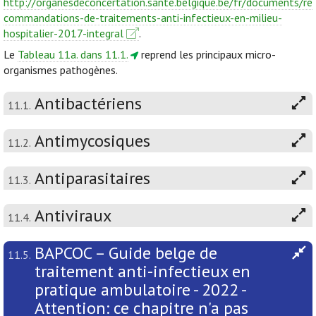
http://organesdeconcertation.sante.belgique.be/fr/documents/re
commandations-de-traitements-anti-infectieux-en-milieu-
hospitalier-2017-integral
.
Le
Tableau 11a. dans 11.1.
reprend les principaux micro-
organismes pathogènes.
Antibactériens
11.1.
Antimycosiques
11.2.
Antiparasitaires
11.3.
Antiviraux
11.4.
BAPCOC – Guide belge de
11.5.
traitement anti-infectieux en
pratique ambulatoire - 2022 -
Attention: ce chapitre n'a pas