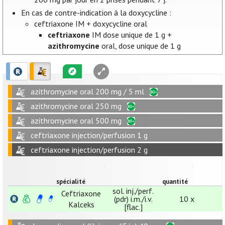
En cas de contre-indication à la doxycycline :
ceftriaxone IM + doxycycline oral
ceftriaxone
IM dose unique de 1 g +
azithromycine
oral, dose unique de 1 g
azithromycine oral 200 mg / 5 ml
azithromycine oral 250 mg
azithromycine oral 500 mg
ceftriaxone injection/perfusion 1 g
ceftriaxone injection/perfusion 2 g
spécialité
quantité
sol. inj./perf.
Ceftriaxone
(pdr) i.m./i.v.
10 x
Kalceks
[flac.]