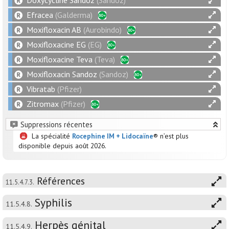
Doxycycline Sandoz
(Sandoz)
Efracea
(Galderma)
Moxifloxacin AB
(Aurobindo)
Moxifloxacine EG
(EG)
Moxifloxacine Teva
(Teva)
Moxifloxacin Sandoz
(Sandoz)
Vibratab
(Pfizer)
Zitromax
(Pfizer)
Suppressions récentes
La spécialité
Rocephine IM + Lidocaïne
® n’est plus
disponible depuis août 2026.
Références
11.5.4.7.3.
Syphilis
11.5.4.8.
Herpès génital
11.5.4.9.