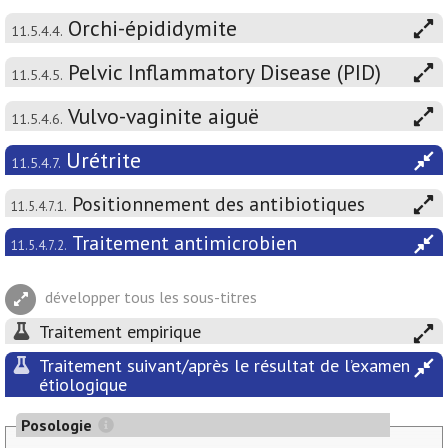
Orchi-épididymite
11.5.4.4.
Pelvic Inflammatory Disease (PID)
11.5.4.5.
Vulvo-vaginite aiguë
11.5.4.6.
Urétrite
11.5.4.7.
Positionnement des antibiotiques
11.5.4.7.1.
Traitement antimicrobien
11.5.4.7.2.
développer tous les sous-titres
Traitement empirique
Traitement suivant/après le résultat de l’examen
étiologique
Posologie