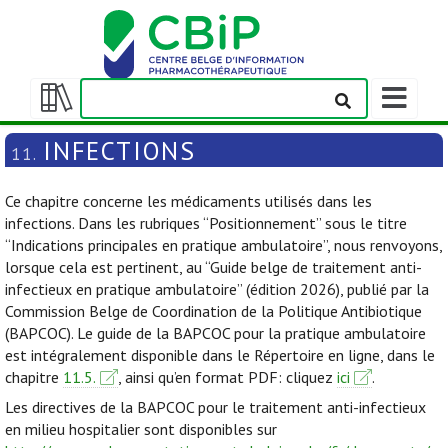
Afficher/m
la
Afficher/masquer
barre
la
INFECTIONS
11.
de
table
navigation
des
Ce chapitre concerne les médicaments utilisés dans les
matières
infections. Dans les rubriques “Positionnement” sous le titre
“Indications principales en pratique ambulatoire”, nous renvoyons,
lorsque cela est pertinent, au “Guide belge de traitement anti-
infectieux en pratique ambulatoire” (édition 2026), publié par la
Commission Belge de Coordination de la Politique Antibiotique
(BAPCOC). Le guide de la BAPCOC pour la pratique ambulatoire
est intégralement disponible dans le Répertoire en ligne, dans le
chapitre
11.5.
, ainsi qu’en format PDF: cliquez
ici
.
Les directives de la BAPCOC pour le traitement anti-infectieux
en milieu hospitalier sont disponibles sur