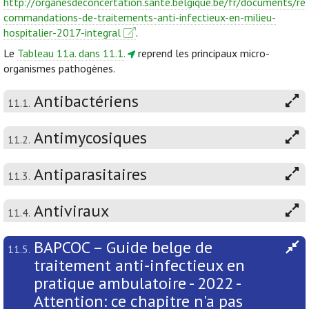
http://organesdeconcertation.sante.belgique.be/fr/documents/re
commandations-de-traitements-anti-infectieux-en-milieu-
hospitalier-2017-integral
.
Le
Tableau 11a. dans 11.1.
reprend les principaux micro-
organismes pathogènes.
Antibactériens
11.1.
Antimycosiques
11.2.
Antiparasitaires
11.3.
Antiviraux
11.4.
BAPCOC – Guide belge de
11.5.
traitement anti-infectieux en
pratique ambulatoire - 2022 -
Attention: ce chapitre n'a pas