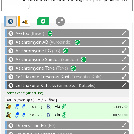
j.
Avelox
(Bayer)
Azithromycin AB
(Aurobindo)
Azithromycine EG
(EG)
Azithromycine Sandoz
(Sandoz)
Azithromycine Teva
(Teva)
Ceftriaxone Fresenius Kabi
(Fresenius Kabi)
Ceftriaxone Kalceks
(Grindeks - Kalceks)
ceftriaxone
(disodium)
sol. inj./perf. (pdr) i.m./i.v. [flac.]
10 x
1
g
55,86 €
10 x
2
g
101,66 €
Doxycycline EG
(EG)