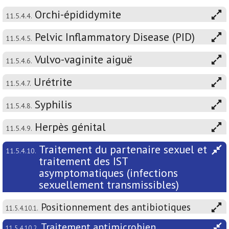
Orchi-épididymite
11.5.4.4.
Pelvic Inflammatory Disease (PID)
11.5.4.5.
Vulvo-vaginite aiguë
11.5.4.6.
Urétrite
11.5.4.7.
Syphilis
11.5.4.8.
Herpès génital
11.5.4.9.
Traitement du partenaire sexuel et
11.5.4.10.
traitement des IST
asymptomatiques (infections
sexuellement transmissibles)
Positionnement des antibiotiques
11.5.4.10.1.
Traitement antimicrobien
11.5.4.10.2.