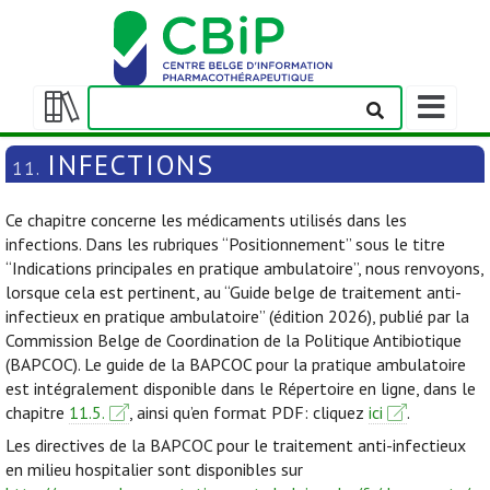
Afficher/m
la
Afficher/masquer
barre
la
INFECTIONS
11.
de
table
navigation
des
Ce chapitre concerne les médicaments utilisés dans les
matières
infections. Dans les rubriques “Positionnement” sous le titre
“Indications principales en pratique ambulatoire”, nous renvoyons,
lorsque cela est pertinent, au “Guide belge de traitement anti-
infectieux en pratique ambulatoire” (édition 2026), publié par la
Commission Belge de Coordination de la Politique Antibiotique
(BAPCOC). Le guide de la BAPCOC pour la pratique ambulatoire
est intégralement disponible dans le Répertoire en ligne, dans le
chapitre
11.5.
, ainsi qu’en format PDF: cliquez
ici
.
Les directives de la BAPCOC pour le traitement anti-infectieux
en milieu hospitalier sont disponibles sur