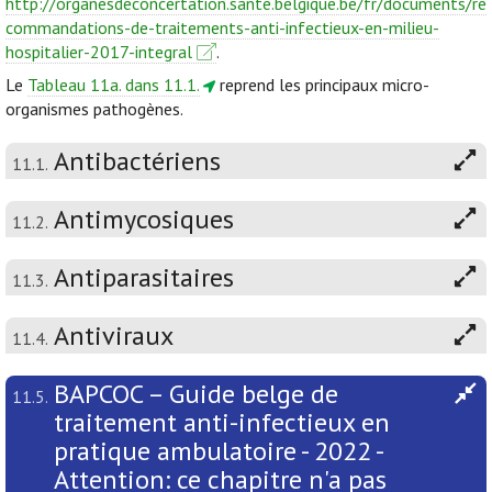
http://organesdeconcertation.sante.belgique.be/fr/documents/re
commandations-de-traitements-anti-infectieux-en-milieu-
hospitalier-2017-integral
.
Le
Tableau 11a. dans 11.1.
reprend les principaux micro-
organismes pathogènes.
Antibactériens
11.1.
Antimycosiques
11.2.
Antiparasitaires
11.3.
Antiviraux
11.4.
BAPCOC – Guide belge de
11.5.
traitement anti-infectieux en
pratique ambulatoire - 2022 -
Attention: ce chapitre n'a pas