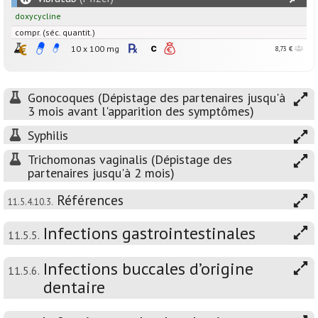
doxycycline
compr. (séc. quantit.)
10 x
100
mg
8,73 €
Gonocoques (Dépistage des partenaires jusqu'à
3 mois avant l'apparition des symptômes)
Syphilis
Trichomonas vaginalis (Dépistage des
partenaires jusqu'à 2 mois)
Références
11.5.4.10.3.
Infections gastrointestinales
11.5.5.
Infections buccales d’origine
11.5.6.
dentaire