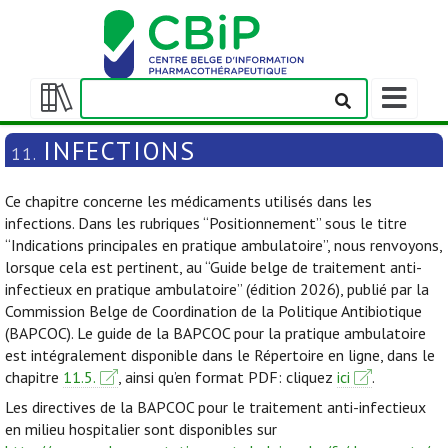
Afficher/m
la
Afficher/masquer
barre
la
INFECTIONS
11.
de
table
navigation
des
Ce chapitre concerne les médicaments utilisés dans les
matières
infections. Dans les rubriques “Positionnement” sous le titre
“Indications principales en pratique ambulatoire”, nous renvoyons,
lorsque cela est pertinent, au “Guide belge de traitement anti-
infectieux en pratique ambulatoire” (édition 2026), publié par la
Commission Belge de Coordination de la Politique Antibiotique
(BAPCOC). Le guide de la BAPCOC pour la pratique ambulatoire
est intégralement disponible dans le Répertoire en ligne, dans le
chapitre
11.5.
, ainsi qu’en format PDF: cliquez
ici
.
Les directives de la BAPCOC pour le traitement anti-infectieux
en milieu hospitalier sont disponibles sur