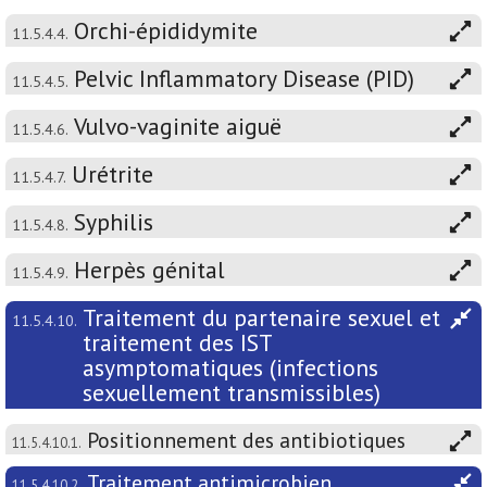
Orchi-épididymite
11.5.4.4.
Pelvic Inflammatory Disease (PID)
11.5.4.5.
Vulvo-vaginite aiguë
11.5.4.6.
Urétrite
11.5.4.7.
Syphilis
11.5.4.8.
Herpès génital
11.5.4.9.
Traitement du partenaire sexuel et
11.5.4.10.
traitement des IST
asymptomatiques (infections
sexuellement transmissibles)
Positionnement des antibiotiques
11.5.4.10.1.
Traitement antimicrobien
11.5.4.10.2.