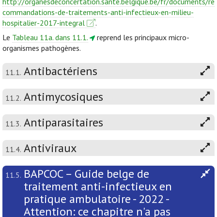
http://organesdeconcertation.sante.belgique.be/fr/documents/re
commandations-de-traitements-anti-infectieux-en-milieu-
hospitalier-2017-integral
.
Le
Tableau 11a. dans 11.1.
reprend les principaux micro-
organismes pathogènes.
Antibactériens
11.1.
Antimycosiques
11.2.
Antiparasitaires
11.3.
Antiviraux
11.4.
BAPCOC – Guide belge de
11.5.
traitement anti-infectieux en
pratique ambulatoire - 2022 -
Attention: ce chapitre n'a pas