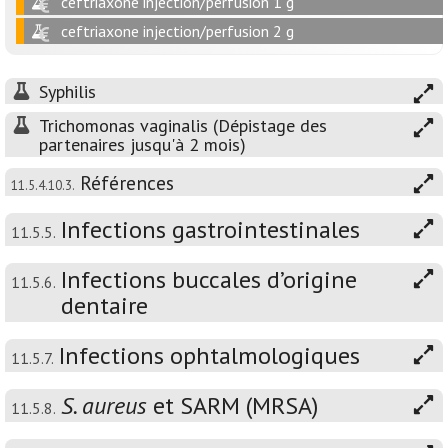
ceftriaxone injection/perfusion 1 g
ceftriaxone injection/perfusion 2 g
Syphilis
Trichomonas vaginalis (Dépistage des
partenaires jusqu'à 2 mois)
Références
11.5.4.10.3.
Infections gastrointestinales
11.5.5.
Infections buccales d’origine
11.5.6.
dentaire
Infections ophtalmologiques
11.5.7.
S. aureus
et SARM (MRSA)
11.5.8.