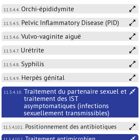
Orchi-épididymite
11.5.4.4.
Pelvic Inflammatory Disease (PID)
11.5.4.5.
Vulvo-vaginite aiguë
11.5.4.6.
Urétrite
11.5.4.7.
Syphilis
11.5.4.8.
Herpès génital
11.5.4.9.
Traitement du partenaire sexuel et
11.5.4.10.
traitement des IST
asymptomatiques (infections
sexuellement transmissibles)
Positionnement des antibiotiques
11.5.4.10.1.
Traitement antimicrobien
11.5.4.10.2.