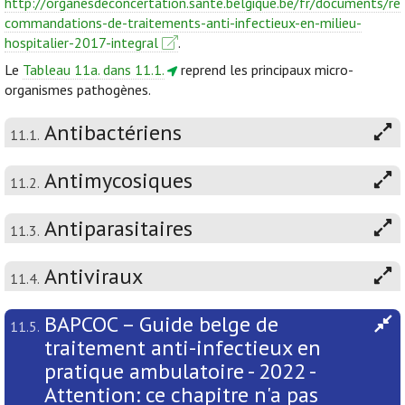
http://organesdeconcertation.sante.belgique.be/fr/documents/re
commandations-de-traitements-anti-infectieux-en-milieu-
hospitalier-2017-integral
.
Le
Tableau 11a. dans 11.1.
reprend les principaux micro-
organismes pathogènes.
Antibactériens
11.1.
Antimycosiques
11.2.
Antiparasitaires
11.3.
Antiviraux
11.4.
BAPCOC – Guide belge de
11.5.
traitement anti-infectieux en
pratique ambulatoire - 2022 -
Attention: ce chapitre n'a pas