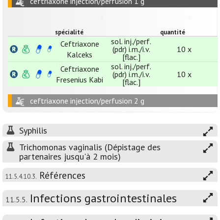
ceftriaxone injection/perfusion 1 g
spécialité
quantité
sol. inj./perf.
Ceftriaxone
(pdr) i.m./i.v.
10 x
Kalceks
[flac.]
sol. inj./perf.
Ceftriaxone
(pdr) i.m./i.v.
10 x
Fresenius Kabi
[flac.]
ceftriaxone injection/perfusion 2 g
Syphilis
Trichomonas vaginalis (Dépistage des
partenaires jusqu'à 2 mois)
Références
11.5.4.10.3.
Infections gastrointestinales
11.5.5.