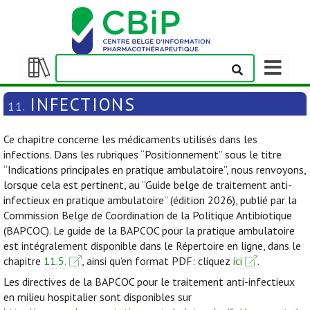
Afficher/m
la
Afficher/masquer
barre
la
INFECTIONS
11.
de
table
navigation
des
Ce chapitre concerne les médicaments utilisés dans les
matières
infections. Dans les rubriques “Positionnement” sous le titre
“Indications principales en pratique ambulatoire”, nous renvoyons,
lorsque cela est pertinent, au “Guide belge de traitement anti-
infectieux en pratique ambulatoire” (édition 2026), publié par la
Commission Belge de Coordination de la Politique Antibiotique
(BAPCOC). Le guide de la BAPCOC pour la pratique ambulatoire
est intégralement disponible dans le Répertoire en ligne, dans le
chapitre
11.5.
, ainsi qu’en format PDF: cliquez
ici
.
Les directives de la BAPCOC pour le traitement anti-infectieux
en milieu hospitalier sont disponibles sur