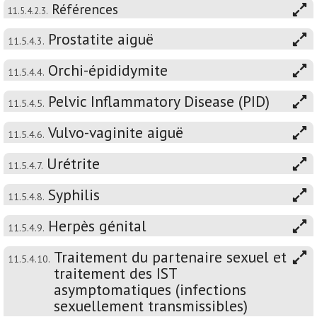
Références
11.5.4.2.3.
Prostatite aiguë
11.5.4.3.
Orchi-épididymite
11.5.4.4.
Pelvic Inflammatory Disease (PID)
11.5.4.5.
Vulvo-vaginite aiguë
11.5.4.6.
Urétrite
11.5.4.7.
Syphilis
11.5.4.8.
Herpès génital
11.5.4.9.
Traitement du partenaire sexuel et
11.5.4.10.
traitement des IST
asymptomatiques (infections
sexuellement transmissibles)