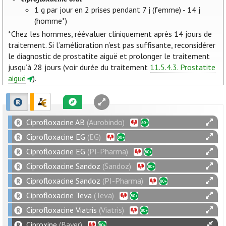
1 g par jour en 2 prises pendant 7 j (femme) - 14 j
(homme*)
*Chez les hommes, réévaluer cliniquement après 14 jours de
traitement. Si l’amélioration n’est pas suffisante, reconsidérer
le diagnostic de prostatite aiguë et prolonger le traitement
jusqu’à 28 jours (voir durée du traitement
11.5.4.3. Prostatite
aiguë
).
Ciprofloxacine AB
(Aurobindo)
Ciprofloxacine EG
(EG)
Ciprofloxacine EG
(PI-Pharma)
Ciprofloxacine Sandoz
(Sandoz)
Ciprofloxacine Sandoz
(PI-Pharma)
Ciprofloxacine Teva
(Teva)
Ciprofloxacine Viatris
(Viatris)
Ciproxine
(Bayer)