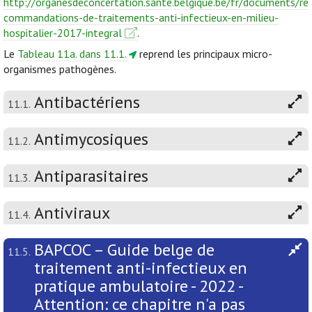
http://organesdeconcertation.sante.belgique.be/fr/documents/re
commandations-de-traitements-anti-infectieux-en-milieu-
hospitalier-2017-integral
.
Le
Tableau 11a. dans 11.1.
reprend les principaux micro-
organismes pathogènes.
Antibactériens
11.1.
Antimycosiques
11.2.
Antiparasitaires
11.3.
Antiviraux
11.4.
BAPCOC – Guide belge de
11.5.
traitement anti-infectieux en
pratique ambulatoire - 2022 -
Attention: ce chapitre n'a pas