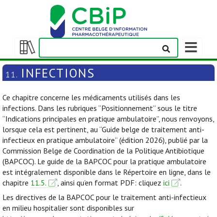
Afficher/m
la
Afficher/masquer
barre
la
INFECTIONS
11.
de
table
navigation
des
Ce chapitre concerne les médicaments utilisés dans les
matières
infections. Dans les rubriques “Positionnement” sous le titre
“Indications principales en pratique ambulatoire”, nous renvoyons,
lorsque cela est pertinent, au “Guide belge de traitement anti-
infectieux en pratique ambulatoire” (édition 2026), publié par la
Commission Belge de Coordination de la Politique Antibiotique
(BAPCOC). Le guide de la BAPCOC pour la pratique ambulatoire
est intégralement disponible dans le Répertoire en ligne, dans le
chapitre
11.5.
, ainsi qu’en format PDF: cliquez
ici
.
Les directives de la BAPCOC pour le traitement anti-infectieux
en milieu hospitalier sont disponibles sur