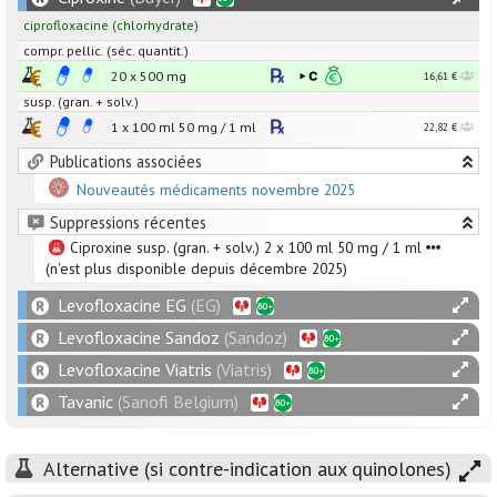
ciprofloxacine
(chlorhydrate)
compr. pellic. (séc. quantit.)
20 x
500
mg
16,61 €
susp. (gran. + solv.)
1 x 100 ml
50
mg
/
1
ml
22,82 €
Publications associées
Nouveautés médicaments novembre 2025
Suppressions récentes
Ciproxine susp. (gran. + solv.) 2 x 100 ml 50 mg / 1 ml
(n'est plus disponible depuis décembre 2025)
Levofloxacine EG
(EG)
Levofloxacine Sandoz
(Sandoz)
Levofloxacine Viatris
(Viatris)
Tavanic
(Sanofi Belgium)
Alternative (si contre-indication aux quinolones)