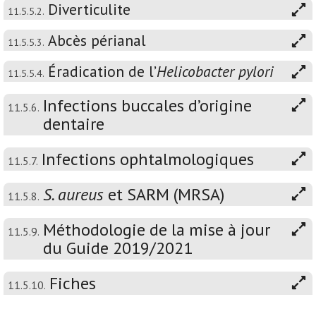
Diverticulite
11.5.5.2.
Abcès périanal
11.5.5.3.
Éradication de l’
Helicobacter pylori
11.5.5.4.
Infections buccales d’origine
11.5.6.
dentaire
Infections ophtalmologiques
11.5.7.
S. aureus
et SARM (MRSA)
11.5.8.
Méthodologie de la mise à jour
11.5.9.
du Guide 2019/2021
Fiches
11.5.10.