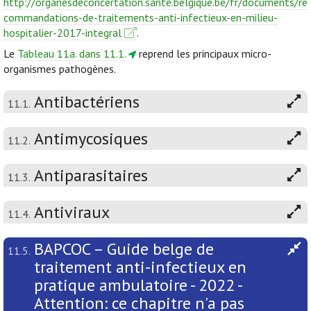
http://organesdeconcertation.sante.belgique.be/fr/documents/re
commandations-de-traitements-anti-infectieux-en-milieu-
hospitalier-2017-integral
.
Le
Tableau 11a. dans 11.1.
reprend les principaux micro-
organismes pathogènes.
Antibactériens
11.1.
Antimycosiques
11.2.
Antiparasitaires
11.3.
Antiviraux
11.4.
BAPCOC – Guide belge de
11.5.
traitement anti-infectieux en
pratique ambulatoire - 2022 -
Attention: ce chapitre n'a pas