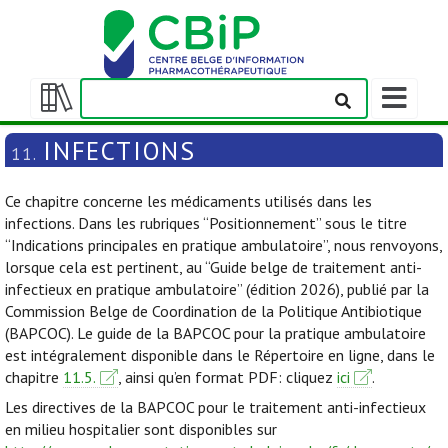
Afficher/m
la
Afficher/masquer
barre
la
INFECTIONS
11.
de
table
navigation
des
Ce chapitre concerne les médicaments utilisés dans les
matières
infections. Dans les rubriques “Positionnement” sous le titre
“Indications principales en pratique ambulatoire”, nous renvoyons,
lorsque cela est pertinent, au “Guide belge de traitement anti-
infectieux en pratique ambulatoire” (édition 2026), publié par la
Commission Belge de Coordination de la Politique Antibiotique
(BAPCOC). Le guide de la BAPCOC pour la pratique ambulatoire
est intégralement disponible dans le Répertoire en ligne, dans le
chapitre
11.5.
, ainsi qu’en format PDF: cliquez
ici
.
Les directives de la BAPCOC pour le traitement anti-infectieux
en milieu hospitalier sont disponibles sur