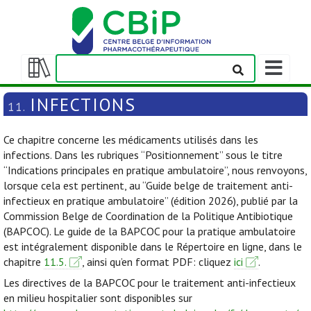
Afficher/m
la
Afficher/masquer
barre
la
INFECTIONS
11.
de
table
navigation
des
Ce chapitre concerne les médicaments utilisés dans les
matières
infections. Dans les rubriques “Positionnement” sous le titre
“Indications principales en pratique ambulatoire”, nous renvoyons,
lorsque cela est pertinent, au “Guide belge de traitement anti-
infectieux en pratique ambulatoire” (édition 2026), publié par la
Commission Belge de Coordination de la Politique Antibiotique
(BAPCOC). Le guide de la BAPCOC pour la pratique ambulatoire
est intégralement disponible dans le Répertoire en ligne, dans le
chapitre
11.5.
, ainsi qu’en format PDF: cliquez
ici
.
Les directives de la BAPCOC pour le traitement anti-infectieux
en milieu hospitalier sont disponibles sur