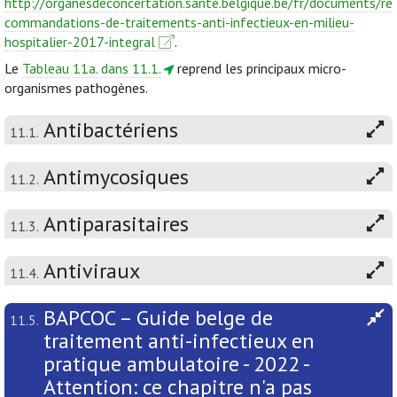
http://organesdeconcertation.sante.belgique.be/fr/documents/re
commandations-de-traitements-anti-infectieux-en-milieu-
hospitalier-2017-integral
.
Le
Tableau 11a. dans 11.1.
reprend les principaux micro-
organismes pathogènes.
Antibactériens
11.1.
Antimycosiques
11.2.
Antiparasitaires
11.3.
Antiviraux
11.4.
BAPCOC – Guide belge de
11.5.
traitement anti-infectieux en
pratique ambulatoire - 2022 -
Attention: ce chapitre n'a pas