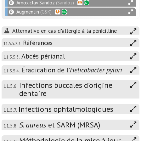
Amoxiclav Sandoz
(Sandoz)
Augmentin
(GSK)
Alternative en cas d'allergie à la pénicilline
Références
11.5.5.2.3.
Abcès périanal
11.5.5.3.
Éradication de l’
Helicobacter pylori
11.5.5.4.
Infections buccales d’origine
11.5.6.
dentaire
Infections ophtalmologiques
11.5.7.
S. aureus
et SARM (MRSA)
11.5.8.
Méthodologie de la mise à jour