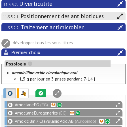
Diverticulite
11.5.5.2.
Positionnement des antibiotiques
11.5.5.2.1.
Traitement antimicrobien
11.5.5.2.2.
développer tous les sous-titres
Premier choix
Posologie
amoxicilline-acide clavulanique oral
1,5 g par jour en 3 prises pendant 7-14 j
AmoclaneEG
(EG)
AmoclaneEurogenerics
(EG)
Amoxicillin / Clavulanic Acid AB
(Aurobindo)