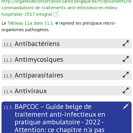
http://organesdeconcertation.sante.belgique.be/fr/documents/re
commandations-de-traitements-anti-infectieux-en-milieu-
hospitalier-2017-integral
.
Le
Tableau 11a. dans 11.1.
reprend les principaux micro-
organismes pathogènes.
Antibactériens
11.1.
Antimycosiques
11.2.
Antiparasitaires
11.3.
Antiviraux
11.4.
BAPCOC – Guide belge de
11.5.
traitement anti-infectieux en
pratique ambulatoire - 2022 -
Attention: ce chapitre n'a pas