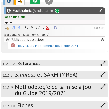
Fucithalmic
(Amdipharm)
acide fusidique
gel opht.
5 g
10
mg
/
1
g
8,35 €
(contient: benzalkonium chlorure)
Publications associées
Nouveautés médicaments novembre 2024
Références
11.5.7.1.3.
S. aureus
et SARM (MRSA)
11.5.8.
Méthodologie de la mise à jour
11.5.9.
du Guide 2019/2021
Fiches
11.5.10.