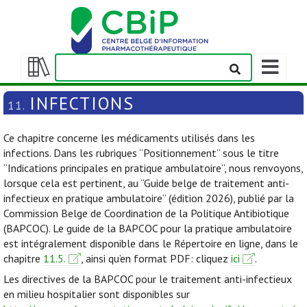
Afficher/m
la
Afficher/masquer
barre
la
INFECTIONS
11.
de
table
navigation
des
Ce chapitre concerne les médicaments utilisés dans les
matières
infections. Dans les rubriques “Positionnement” sous le titre
“Indications principales en pratique ambulatoire”, nous renvoyons,
lorsque cela est pertinent, au “Guide belge de traitement anti-
infectieux en pratique ambulatoire” (édition 2026), publié par la
Commission Belge de Coordination de la Politique Antibiotique
(BAPCOC). Le guide de la BAPCOC pour la pratique ambulatoire
est intégralement disponible dans le Répertoire en ligne, dans le
chapitre
11.5.
, ainsi qu’en format PDF: cliquez
ici
.
Les directives de la BAPCOC pour le traitement anti-infectieux
en milieu hospitalier sont disponibles sur