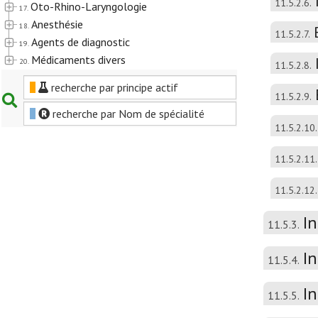
11.5.2.6.
Oto-Rhino-Laryngologie
17.
Anesthésie
18.
11.5.2.7.
Agents de diagnostic
19.
Médicaments divers
20.
11.5.2.8.
recherche par principe actif
11.5.2.9.
recherche par Nom de spécialité
11.5.2.10.
11.5.2.11.
11.5.2.12.
I
11.5.3.
I
11.5.4.
In
11.5.5.