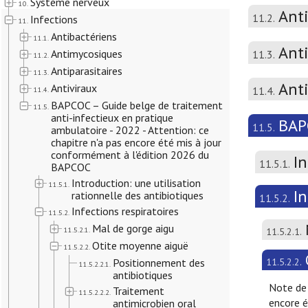
Système nerveux
10.
Ant
11.2.
Infections
11.
Antibactériens
11.1.
Anti
Antimycosiques
11.3.
11.2.
Antiparasitaires
11.3.
Ant
Antiviraux
11.4.
11.4.
BAPCOC – Guide belge de traitement
11.5.
anti-infectieux en pratique
BAPC
11.5.
ambulatoire - 2022 - Attention: ce
chapitre n'a pas encore été mis à jour
conformément à l'édition 2026 du
In
11.5.1.
BAPCOC
Introduction: une utilisation
11.5.1.
In
rationnelle des antibiotiques
11.5.2.
Infections respiratoires
11.5.2.
Mal de gorge aigu
11.5.2.1.
11.5.2.1.
Otite moyenne aiguë
11.5.2.2.
Positionnement des
11.5.2.2.
11.5.2.2.1.
antibiotiques
Note de 
Traitement
11.5.2.2.2.
encore é
antimicrobien oral