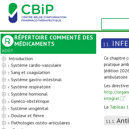
RÉPERTOIRE COMMENTÉ DES
INF
MÉDICAMENTS
11.
AOÛT
Ce chapitre c
Introduction
pratique amb
Système cardio-vasculaire
1.
(édition 202
Sang et coagulation
2.
ambulatoire 
Système gastro-intestinal
3.
Les directive
Système respiratoire
4.
http://organ
Système hormonal
5.
integral
.
Gynéco-obstétrique
6.
Le
Tableau 1
Système urogénital
7.
Douleur et fièvre
8.
Ant
11.1.
Pathologies ostéo-articulaires
9.