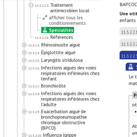
BAPCOC 
Traitement
11.5.2.2.3.
antimicrobien local
Une oti
afficher tous les
enfants 
conditionnements
Spécialités
11.5.2.2.
Références
11.5.2.2.4.
Rhinosinusite aiguë
11.5.2.2.
11.5.2.3.
Épiglottite aiguë
11.5.2.4.
11.5.2.2.
Laryngitis stridulosa
11.5.2.5.
Infections aiguës des voies
11.5.2.6.
respiratoires inférieures chez
Le t
l'enfant
mat
Bronchiolite
11.5.2.7.
Infections aiguës des voies
11.5.2.8.
P
respiratoires inférieures chez
l'adulte
ot
Exacerbation aiguë de
11.5.2.9.
bronchopneumopathie
chronique obstructive
At
(BPCO)
un
Influenza (grippe
11.5.2.10.