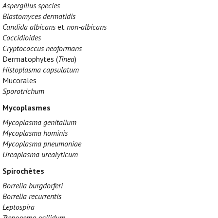
Aspergillus species
Blastomyces dermatidis
Candida albicans
et
non-albicans
Coccidioides
Cryptococcus neoformans
Dermatophytes (
Tinea
)
Histoplasma capsulatum
Mucorales
Sporotrichum
Mycoplasmes
Mycoplasma genitalium
Mycoplasma hominis
Mycoplasma pneumoniae
Ureaplasma urealyticum
Spirochètes
Borrelia burgdorferi
Borrelia recurrentis
Leptospira
Treponema pallidum