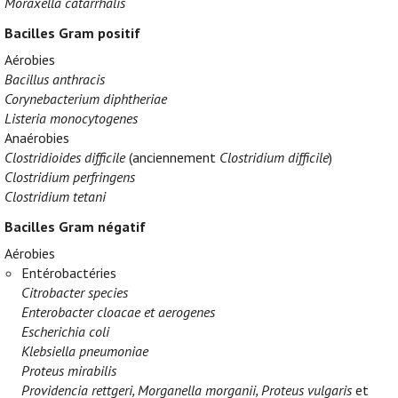
Moraxella catarrhalis
Bacilles Gram positif
Aérobies
Bacillus anthracis
Corynebacterium diphtheriae
Listeria monocytogenes
Anaérobies
Clostridioides difficile
(anciennement
Clostridium difficile
)
Clostridium perfringens
Clostridium tetani
Bacilles Gram négatif
Aérobies
Entérobactéries
Citrobacter species
Enterobacter cloacae et aerogenes
Escherichia coli
Klebsiella pneumoniae
Proteus mirabilis
Providencia rettgeri, Morganella morganii, Proteus vulgaris
et