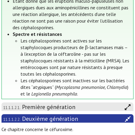
Étant donné que les éruptions maculo-papuleuses non
allergiques dues aux aminopénicillines ne constituent pas
une réaction allergique, les antécédents d’une telle
réaction ne sont pas une raison pour éviter l’utilisation
des céphalosporines.
Spectre et résistances
Les céphalosporines sont actives sur les
staphylocoques producteurs de β-lactamases mais –
à l’exception de la céftaroline - pas sur les
staphylocoques résistants à la méticilline (MRSA). Les
entérocoques sont par nature résistants à presque
toutes les céphalosporines.
Les céphalosporines sont inactives sur les bactéries
dites “atypiques” (
Mycoplasma pneumoniae, Chlamydia
)
et le
Legionella pneumophila
.
Première génération
11.1.1.2.1.
Deuxième génération
11.1.1.2.2.
Ce chapitre concerne le céfuroxime.