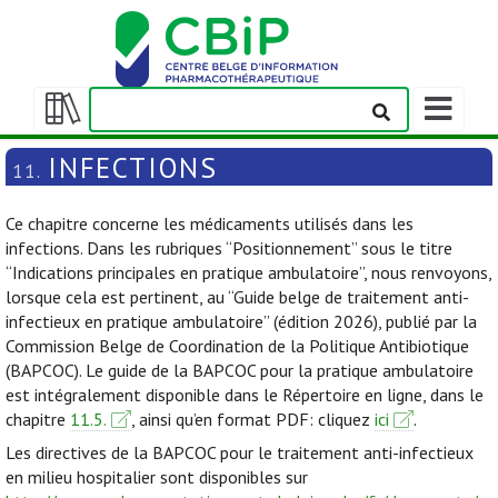
Afficher/m
la
Afficher/masquer
barre
la
INFECTIONS
11.
de
table
navigation
des
Ce chapitre concerne les médicaments utilisés dans les
matières
infections. Dans les rubriques “Positionnement” sous le titre
“Indications principales en pratique ambulatoire”, nous renvoyons,
lorsque cela est pertinent, au “Guide belge de traitement anti-
infectieux en pratique ambulatoire” (édition 2026), publié par la
Commission Belge de Coordination de la Politique Antibiotique
(BAPCOC). Le guide de la BAPCOC pour la pratique ambulatoire
est intégralement disponible dans le Répertoire en ligne, dans le
chapitre
11.5.
, ainsi qu’en format PDF: cliquez
ici
.
Les directives de la BAPCOC pour le traitement anti-infectieux
en milieu hospitalier sont disponibles sur