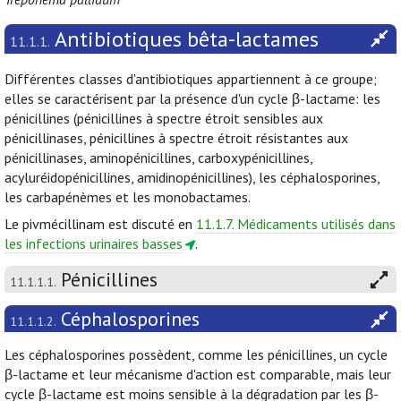
Antibiotiques bêta-lactames
11.1.1.
Différentes classes d'antibiotiques appartiennent à ce groupe;
elles se caractérisent par la présence d'un cycle β-lactame: les
pénicillines (pénicillines à spectre étroit sensibles aux
pénicillinases, pénicillines à spectre étroit résistantes aux
pénicillinases, aminopénicillines, carboxypénicillines,
acyluréidopénicillines, amidinopénicillines), les céphalosporines,
les carbapénèmes et les monobactames.
Le pivmécillinam est discuté en
11.1.7. Médicaments utilisés dans
les infections urinaires basses
.
Pénicillines
11.1.1.1.
Céphalosporines
11.1.1.2.
Les céphalosporines possèdent, comme les pénicillines, un cycle
β-lactame et leur mécanisme d'action est comparable, mais leur
cycle β-lactame est moins sensible à la dégradation par les β-