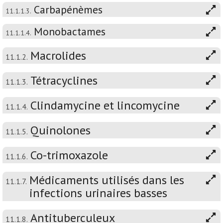
Carbapénèmes
11.1.1.3.
Monobactames
11.1.1.4.
Macrolides
11.1.2.
Tétracyclines
11.1.3.
Clindamycine et lincomycine
11.1.4.
Quinolones
11.1.5.
Co-trimoxazole
11.1.6.
Médicaments utilisés dans les
11.1.7.
infections urinaires basses
Antituberculeux
11.1.8.