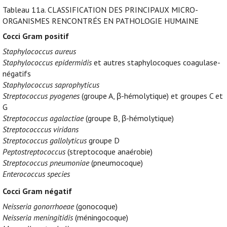
Tableau 11a.
CLASSIFICATION DES PRINCIPAUX MICRO-
ORGANISMES RENCONTRÉS EN PATHOLOGIE HUMAINE
Cocci Gram positif
Staphylococcus aureus
Staphylococcus epidermidis
et autres staphylocoques coagulase-
négatifs
Staphylococcus saprophyticus
Streptococcus pyogenes
(groupe A, β-hémolytique) et groupes C et
G
Streptococcus agalactiae
(groupe B, β-hémolytique)
Streptococccus viridans
Streptococcus gallolyticus
groupe D
Peptostreptococcus
(streptocoque anaérobie)
Streptococcus pneumoniae
(pneumocoque)
Enterococcus species
Cocci Gram négatif
Neisseria gonorrhoeae
(gonocoque)
Neisseria meningitidis
(méningocoque)