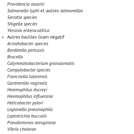
Providencia stuartii
Salmonella typhi
et autres
salmonellae
Serratia species
Shigella species
Yersinia enterocolitica
Autres bacilles Gram négatif
Acinetobacter species
Bordetella pertussis
Brucella
Calymmatobacterium granulomatis
Campylobacter species
Francisella tularensis
Gardnerella vaginalis
Haemophilus ducreyi
Haemophilus influenzae
Helicobacter pylori
Legionella pneumophila
Leptotrichia buccalis
Pseudomonas aeruginosa
Vibrio cholerae