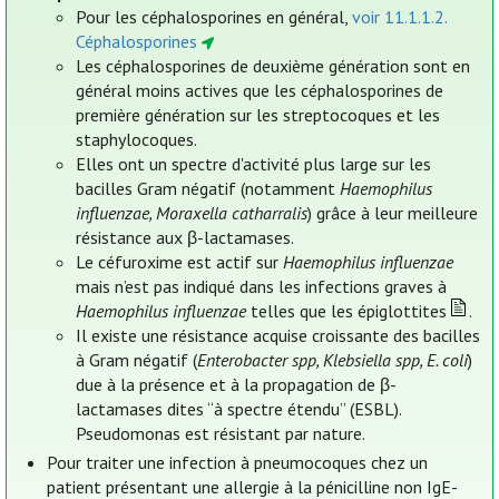
Pour les céphalosporines en général,
voir 11.1.1.2.
Céphalosporines
Les céphalosporines de deuxième génération sont en
général moins actives que les céphalosporines de
première génération sur les streptocoques et les
staphylocoques.
Elles ont un spectre d'activité plus large sur les
bacilles Gram négatif (notamment
Haemophilus
influenzae, Moraxella catharralis
) grâce à leur meilleure
résistance aux β-lactamases.
Le céfuroxime est actif sur
Haemophilus influenzae
mais n’est pas indiqué dans les infections graves à
Haemophilus influenzae
telles que les épiglottites
.
Il existe une résistance acquise croissante des bacilles
à Gram négatif (
Enterobacter spp, Klebsiella spp, E. coli
)
due à la présence et à la propagation de β-
lactamases dites “à spectre étendu” (ESBL).
Pseudomonas est résistant par nature.
Pour traiter une infection à pneumocoques chez un
patient présentant une allergie à la pénicilline non IgE-