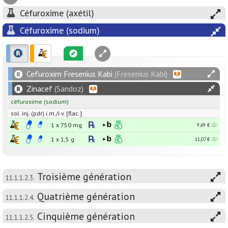
Céfuroxime (axétil)
Céfuroxime (sodium)
Cefuroxim Fresenius Kabi
(Fresenius Kabi)
Zinacef
(Sandoz)
céfuroxime
(sodium)
sol. inj. (pdr) i.m./i.v. [flac.]
1 x
750
mg
9,69 €
1 x
1,5
g
11,07 €
Troisième génération
11.1.1.2.3.
Quatrième génération
11.1.1.2.4.
Cinquième génération
11.1.1.2.5.