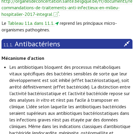
http://organesdeconcertation.sante.belgique.be/fr/documents/re
commandations-de-traitements-anti-infectieux-en-milieu-
hospitalier-2017-integral
.
Le
Tableau 11a. dans 11.1.
reprend les principaux micro-
organismes pathogènes.
Antibactériens
11.1.
Mécanisme d’action
Les antibiotiques bloquent des processus métaboliques
vitaux spécifiques des bactéries sensibles de sorte que leur
développement est soit inhibé (effet bactériostatique), soit
arrêté définitivement (effet bactéricide). La distinction entre
l'activité bactériostatique et l'activité bactéricide repose sur
des analyses
in vitro
et n'est pas facile à transposer en
clinique. L'idée selon laquelle les antibiotiques bactéricides
seraient supérieurs aux antibiotiques bactériostatiques dans
les infections graves n'est pas étayée par des données
cliniques. Même dans les indications classiques d’antibiotique
bactéricide (endocardite, méningite, ostéomyélite et