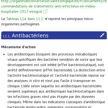
http://organesdeconcertation.sante.belgique.be/fr/documents/re
commandations-de-traitements-anti-infectieux-en-milieu-
hospitalier-2017-integral
.
Le
Tableau 11a. dans 11.1.
reprend les principaux micro-
organismes pathogènes.
Antibactériens
11.1.
Mécanisme d’action
Les antibiotiques bloquent des processus métaboliques
vitaux spécifiques des bactéries sensibles de sorte que leur
développement est soit inhibé (effet bactériostatique), soit
arrêté définitivement (effet bactéricide). La distinction entre
l'activité bactériostatique et l'activité bactéricide repose sur
des analyses
in vitro
et n'est pas facile à transposer en
clinique. L'idée selon laquelle les antibiotiques bactéricides
seraient supérieurs aux antibiotiques bactériostatiques dans
les infections graves n'est pas étayée par des données
cliniques. Même dans les indications classiques d’antibiotique
bactéricide (endocardite, méningite, ostéomyélite et