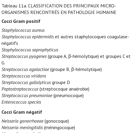
Tableau 11a.
CLASSIFICATION DES PRINCIPAUX MICRO-
ORGANISMES RENCONTRÉS EN PATHOLOGIE HUMAINE
Cocci Gram positif
Staphylococcus aureus
Staphylococcus epidermidis
et autres staphylocoques coagulase-
négatifs
Staphylococcus saprophyticus
Streptococcus pyogenes
(groupe A, β-hémolytique) et groupes C et
G
Streptococcus agalactiae
(groupe B, β-hémolytique)
Streptococccus viridans
Streptococcus gallolyticus
groupe D
Peptostreptococcus
(streptocoque anaérobie)
Streptococcus pneumoniae
(pneumocoque)
Enterococcus species
Cocci Gram négatif
Neisseria gonorrhoeae
(gonocoque)
Neisseria meningitidis
(méningocoque)