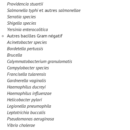
Providencia stuartii
Salmonella typhi
et autres
salmonellae
Serratia species
Shigella species
Yersinia enterocolitica
Autres bacilles Gram négatif
Acinetobacter species
Bordetella pertussis
Brucella
Calymmatobacterium granulomatis
Campylobacter species
Francisella tularensis
Gardnerella vaginalis
Haemophilus ducreyi
Haemophilus influenzae
Helicobacter pylori
Legionella pneumophila
Leptotrichia buccalis
Pseudomonas aeruginosa
Vibrio cholerae