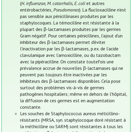
(
H. influenzae, M. catarrhalis, E. coli
et autres
entérobactéries,
Pseudomonas
). La flucloxacilline n'est
pas sensible aux pénicillinases produites par les
staphylocoques. La témocilline est résistante à la
plupart des β-lactamases produites par les germes
Gram négatif. Pour certaines pénicillines, l'ajout d'un
inhibiteur des β-lactamases permet d'éviter
l'inactivation par les β-lactamases, p.ex. de l’acide
clavulanique avec l’amoxicilline, ou du tazobactam
avec la pipéracilline. On constate toutefois une
prévalence accrue de nouvelles β-lactamases qui ne
peuvent pas toujours être inactivées par les
inhibiteurs des β-lactamases disponibles. Cela pose
surtout des problèmes vis-à-vis de germes
pathogènes hospitaliers; même en dehors de l'hôpital,
la diffusion de ces germes est en augmentation
constante.
Les souches de Staphylococcus aureus méticillino-
résistants (MRSA, syn. staphylocoque doré résistant à
la méthicilline ou SARM) sont résistantes à tous les