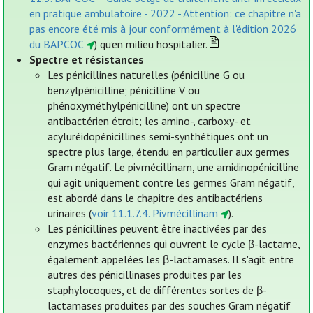
en pratique ambulatoire - 2022 - Attention: ce chapitre n'a
pas encore été mis à jour conformément à l'édition 2026
du BAPCOC
) qu’en milieu hospitalier.
Spectre et résistances
Les pénicillines naturelles (pénicilline G ou
benzylpénicilline; pénicilline V ou
phénoxyméthylpénicilline) ont un spectre
antibactérien étroit; les amino-, carboxy- et
acyluréidopénicillines semi-synthétiques ont un
spectre plus large, étendu en particulier aux germes
Gram négatif. Le pivmécillinam, une amidinopénicilline
qui agit uniquement contre les germes Gram négatif,
est abordé dans le chapitre des antibactériens
urinaires (
voir 11.1.7.4. Pivmécillinam
).
Les pénicillines peuvent être inactivées par des
enzymes bactériennes qui ouvrent le cycle β-lactame,
également appelées les β-lactamases. Il s'agit entre
autres des pénicillinases produites par les
staphylocoques, et de différentes sortes de β-
lactamases produites par des souches Gram négatif