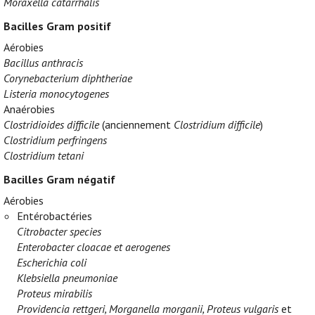
Moraxella catarrhalis
Bacilles Gram positif
Aérobies
Bacillus anthracis
Corynebacterium diphtheriae
Listeria monocytogenes
Anaérobies
Clostridioides difficile
(anciennement
Clostridium difficile
)
Clostridium perfringens
Clostridium tetani
Bacilles Gram négatif
Aérobies
Entérobactéries
Citrobacter species
Enterobacter cloacae et aerogenes
Escherichia coli
Klebsiella pneumoniae
Proteus mirabilis
Providencia rettgeri, Morganella morganii, Proteus vulgaris
et