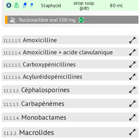
sirop susp.
Staphycid
80 ml
(pdr)
flucloxacilline oral 500 mg
Amoxicilline
11.1.1.1.3.
Amoxicilline + acide clavulanique
11.1.1.1.4.
Carboxypénicillines
11.1.1.1.5.
Acyluréidopénicillines
11.1.1.1.6.
Céphalosporines
11.1.1.2.
Carbapénèmes
11.1.1.3.
Monobactames
11.1.1.4.
Macrolides
11.1.2.