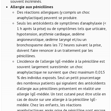
souvent incriminés.
Allergie aux pénicillines
Des réactions allergiques (y compris un choc
anaphylactique) peuvent se produire.
Seuls les antécédents de symptômes d’anaphylaxie (<
1 h après la prise) ou de symptômes tels que urticaire,
hypotension, arythmie cardiaque, œdème
angioneurotique, œdème laryngé et/ou un
bronchospasme dans les 72 heures suivant la prise,
doivent faire renoncer à un traitement par les
pénicillines.
L’incidence de l’allergie IgE-médiée à la pénicilline est
souvent largement surestimée: un choc
anaphylactique ne survient que chez maximum 0,015
% des individus exposés. Seul un petit pourcentage
des nombreux patients qui signalent des antécédents
d’allergie aux pénicillines présentent en réalité une
allergie IgE-médiée. Un test cutané peut être utile en
cas de doute sur une allergie à la pénicilline IgE-
médiée. Chez les enfants, les réactions
anaphylactiques après prise de pénicilline sont encore