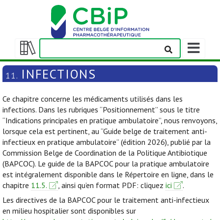
Afficher/m
la
Afficher/masquer
barre
la
INFECTIONS
11.
de
table
navigation
des
Ce chapitre concerne les médicaments utilisés dans les
matières
infections. Dans les rubriques “Positionnement” sous le titre
“Indications principales en pratique ambulatoire”, nous renvoyons,
lorsque cela est pertinent, au “Guide belge de traitement anti-
infectieux en pratique ambulatoire” (édition 2026), publié par la
Commission Belge de Coordination de la Politique Antibiotique
(BAPCOC). Le guide de la BAPCOC pour la pratique ambulatoire
est intégralement disponible dans le Répertoire en ligne, dans le
chapitre
11.5.
, ainsi qu’en format PDF: cliquez
ici
.
Les directives de la BAPCOC pour le traitement anti-infectieux
en milieu hospitalier sont disponibles sur