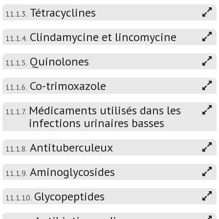
Tétracyclines
11.1.3.
Clindamycine et lincomycine
11.1.4.
Quinolones
11.1.5.
Co-trimoxazole
11.1.6.
Médicaments utilisés dans les
11.1.7.
infections urinaires basses
Antituberculeux
11.1.8.
Aminoglycosides
11.1.9.
Glycopeptides
11.1.10.