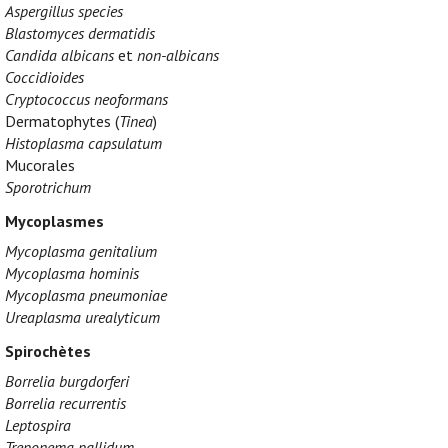
Aspergillus species
Blastomyces dermatidis
Candida albicans
et
non-albicans
Coccidioides
Cryptococcus neoformans
Dermatophytes (
Tinea
)
Histoplasma capsulatum
Mucorales
Sporotrichum
Mycoplasmes
Mycoplasma genitalium
Mycoplasma hominis
Mycoplasma pneumoniae
Ureaplasma urealyticum
Spirochètes
Borrelia burgdorferi
Borrelia recurrentis
Leptospira
Treponema pallidum