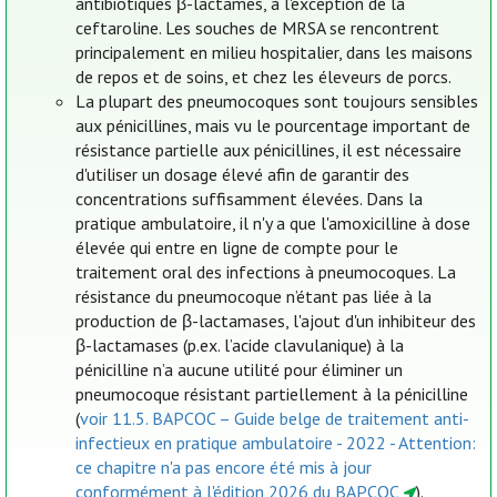
antibiotiques β-lactames, à l'exception de la
ceftaroline. Les souches de MRSA se rencontrent
principalement en milieu hospitalier, dans les maisons
de repos et de soins, et chez les éleveurs de porcs.
La plupart des pneumocoques sont toujours sensibles
aux pénicillines, mais vu le pourcentage important de
résistance partielle aux pénicillines, il est nécessaire
d'utiliser un dosage élevé afin de garantir des
concentrations suffisamment élevées. Dans la
pratique ambulatoire, il n'y a que l'amoxicilline à dose
élevée qui entre en ligne de compte pour le
traitement oral des infections à pneumocoques. La
résistance du pneumocoque n’étant pas liée à la
production de β-lactamases, l'ajout d'un inhibiteur des
β-lactamases (p.ex. l’acide clavulanique) à la
pénicilline n’a aucune utilité pour éliminer un
pneumocoque résistant partiellement à la pénicilline
(
voir 11.5. BAPCOC – Guide belge de traitement anti-
infectieux en pratique ambulatoire - 2022 - Attention:
ce chapitre n'a pas encore été mis à jour
conformément à l'édition 2026 du BAPCOC
).