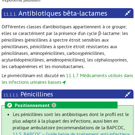
Antibiotiques bêta-lactames
11.1.1.
Différentes classes d'antibiotiques appartiennent à ce groupe;
elles se caractérisent par la présence d'un cycle β-lactame: les
pénicillines (pénicillines à spectre étroit sensibles aux
pénicillinases, pénicillines à spectre étroit résistantes aux
pénicillinases, aminopénicillines, carboxypénicillines,
acyluréidopénicillines, amidinopénicillines), les céphalosporines,
les carbapénèmes et les monobactames.
Le pivmécillinam est discuté en
11.1.7. Médicaments utilisés dans
les infections urinaires basses
.
Pénicillines
11.1.1.1.
Positionnement
Les pénicillines sont les antibiotiques dont le profil est le
plus adapté à la plupart des infections, aussi bien en
pratique ambulatoire (recommandations de la BAPCOC,
11.5. BAPCOC – Guide belge de traitement anti-infectieux