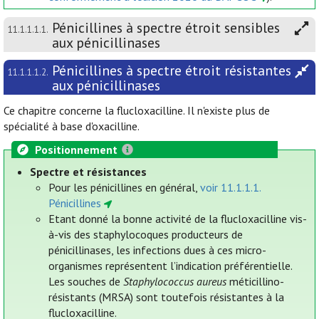
Pénicillines à spectre étroit sensibles
11.1.1.1.1.
aux pénicillinases
Pénicillines à spectre étroit résistantes
11.1.1.1.2.
aux pénicillinases
Ce chapitre concerne la flucloxacilline. Il n'existe plus de
spécialité à base d'oxacilline.
Positionnement
Spectre et résistances
Pour les pénicillines en général,
voir 11.1.1.1.
Pénicillines
Etant donné la bonne activité de la flucloxacilline vis-
à-vis des staphylocoques producteurs de
pénicillinases, les infections dues à ces micro-
organismes représentent l’indication préférentielle.
Les souches de
Staphylococcus aureus
méticillino-
résistants (MRSA) sont toutefois résistantes à la
flucloxacilline.