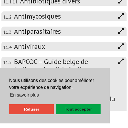
Antibiotiques divers
11.1.11.
Antimycosiques
11.2.
Antiparasitaires
11.3.
Antiviraux
11.4.
BAPCOC – Guide belge de
11.5.
traitement anti-infectieux en
pratique ambulatoire - 2022 -
Nous utilisons des cookies pour améliorer
Attention: ce chapitre n'a pas
votre expérience de navigation.
encore été mis à jour
En savoir plus
conformément à l'édition 2026 du
BAPCOC
Refuser
Tout accepter