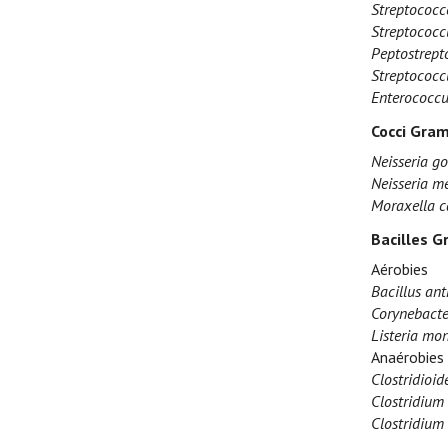
Streptococc
Streptococcu
Peptostrept
Streptococ
Enterococcu
Cocci Gram
Neisseria g
Neisseria me
Moraxella c
Bacilles G
Aérobies
Bacillus ant
Corynebacte
Listeria mo
Anaérobies
Clostridioide
Clostridium 
Clostridium 