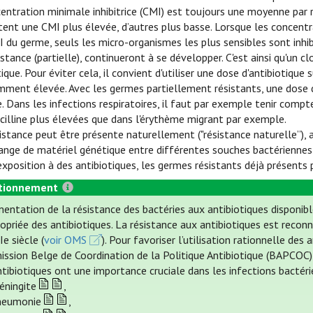
entration minimale inhibitrice (CMI) est toujours une moyenne par
tent une CMI plus élevée, d’autres plus basse. Lorsque les concentra
I du germe, seuls les micro-organismes les plus sensibles sont inhib
istance (partielle), continueront à se développer. C'est ainsi qu'un 
tique. Pour éviter cela, il convient d'utiliser une dose d'antibiotiq
mment élevée. Avec les germes partiellement résistants, une dose d
e. Dans les infections respiratoires, il faut par exemple tenir comp
cilline plus élevées que dans l'érythème migrant par exemple.
istance peut être présente naturellement ("résistance naturelle”),
ange de matériel génétique entre différentes souches bactériennes (
'exposition à des antibiotiques, les germes résistants déjà présen
tionnement
entation de la résistance des bactéries aux antibiotiques disponibl
ropriée des antibiotiques. La résistance aux antibiotiques est rec
e siècle (
voir OMS
). Pour favoriser l’utilisation rationnelle d
ssion Belge de Coordination de la Politique Antibiotique (BAPCOC) (
ntibiotiques ont une importance cruciale dans les infections bactér
éningite
,
neumonie
,