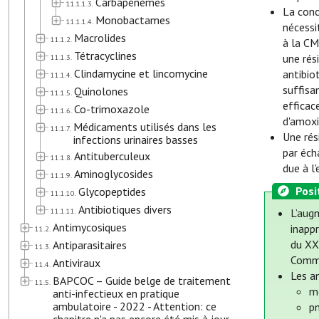
Carbapénèmes
11.1.1.3.
La conc
Monobactames
11.1.1.4.
nécessi
Macrolides
11.1.2.
à la CM
Tétracyclines
une rés
11.1.3.
Clindamycine et lincomycine
antibio
11.1.4.
suffisa
Quinolones
11.1.5.
efficac
Co-trimoxazole
11.1.6.
d'amoxi
Médicaments utilisés dans les
11.1.7.
Une rés
infections urinaires basses
par éch
Antituberculeux
11.1.8.
due à l
Aminoglycosides
11.1.9.
Posi
Glycopeptides
11.1.10.
Antibiotiques divers
11.1.11.
L’augm
Antimycosiques
inapp
11.2.
du XXI
Antiparasitaires
11.3.
Commi
Antiviraux
11.4.
Les a
BAPCOC – Guide belge de traitement
11.5.
m
anti-infectieux en pratique
ambulatoire - 2022 - Attention: ce
p