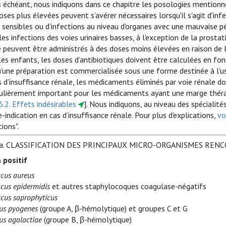
s échéant, nous indiquons dans ce chapitre les posologies mentionn
oses plus élevées peuvent s’avérer nécessaires lorsqu'il s'agit d'i
sensibles ou d’infections au niveau d'organes avec une mauvaise péné
es infections des voies urinaires basses, à l'exception de la prostat
e peuvent être administrés à des doses moins élevées en raison de l
es enfants, les doses d’antibiotiques doivent être calculées en fonc
u’une préparation est commercialisée sous une forme destinée à l’u
s d'insuffisance rénale, les médicaments éliminés par voie rénale do
culièrement important pour les médicaments ayant une marge thérap
6.2. Effets indésirables
]. Nous indiquons, au niveau des spécialit
-indication en cas d’insuffisance rénale. Pour plus d'explications,
vo
tions".
a.
CLASSIFICATION DES PRINCIPAUX MICRO-ORGANISMES REN
 positif
cus aureus
cus epidermidis
et autres staphylocoques coagulase-négatifs
cus saprophyticus
us pyogenes
(groupe A, β-hémolytique) et groupes C et G
us agalactiae
(groupe B, β-hémolytique)