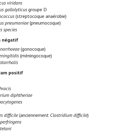
cus viridans
s gallolyticus
groupe D
ococcus
(streptocoque anaérobie)
cus pneumoniae
(pneumocoque)
s species
 négatif
onorrhoeae
(gonocoque)
ningitidis
(méningocoque)
atarrhalis
ram positif
hracis
rium diphtheriae
nocytogenes
s difficile
(anciennement
Clostridium difficile
)
perfringens
tetani