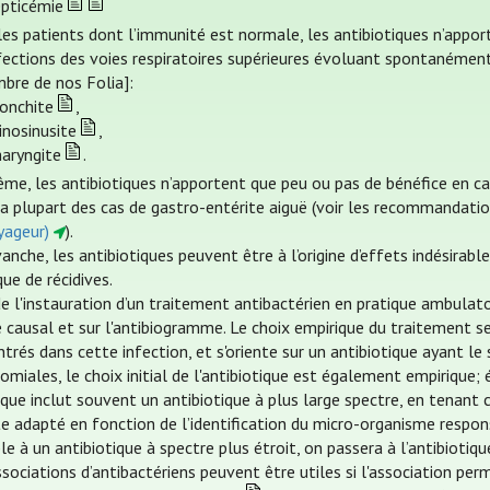
epticémie
les patients dont l’immunité est normale, les antibiotiques n’appo
nfections des voies respiratoires supérieures évoluant spontanémen
bre de nos Folia]:
ronchite
,
inosinusite
,
haryngite
.
me, les antibiotiques n’apportent que peu ou pas de bénéfice en c
la plupart des cas de gastro-entérite aiguë (voir les recommandat
yageur)
).
anche, les antibiotiques peuvent être à l’origine d’effets indésirabl
que de récidives.
e l'instauration d’un traitement antibactérien en pratique ambulatoi
 causal et sur l'antibiogramme. Le choix empirique du traitement se 
trés dans cette infection, et s'oriente sur un antibiotique ayant le
miales, le choix initial de l'antibiotique est également empirique; 
ique inclut souvent un antibiotique à plus large spectre, en tenant
te adapté en fonction de l’identification du micro-organisme respon
le à un antibiotique à spectre plus étroit, on passera à l’antibiotiqu
sociations d’antibactériens peuvent être utiles si l'association perm