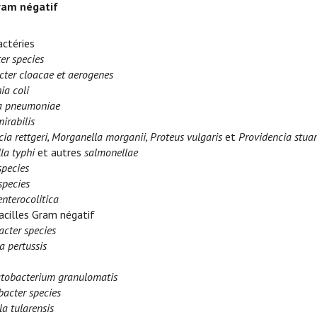
ram négatif
ctéries
er species
cter cloacae et aerogenes
ia coli
la pneumoniae
irabilis
ia rettgeri, Morganella morganii, Proteus vulgaris
et
Providencia stuar
la typhi
et autres
salmonellae
species
species
enterocolitica
acilles Gram négatif
acter species
a pertussis
obacterium granulomatis
acter species
la tularensis