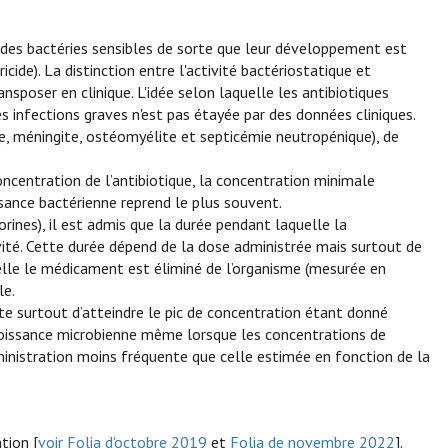
 des bactéries sensibles de sorte que leur développement est
icide). La distinction entre l'activité bactériostatique et
ansposer en clinique. L'idée selon laquelle les antibiotiques
es infections graves n'est pas étayée par des données cliniques.
te, méningite, ostéomyélite et septicémie neutropénique), de
.
concentration de l’antibiotique, la concentration minimale
ssance bactérienne reprend le plus souvent.
porines), il est admis que la durée pendant laquelle la
ivité. Cette durée dépend de la dose administrée mais surtout de
uelle le médicament est éliminé de l’organisme (mesurée en
le.
orte surtout d’atteindre le pic de concentration étant donné
a croissance microbienne même lorsque les concentrations de
dministration moins fréquente que celle estimée en fonction de la
tion [
voir Folia d'octobre 2019
et
Folia de novembre 2022
].