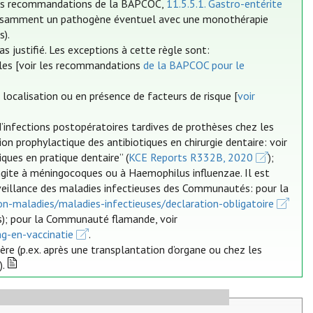
les recommandations de la BAPCOC,
11.5.5.1. Gastro-entérite
suffisamment un pathogène éventuel avec une monothérapie
s).
 justifié. Les exceptions à cette règle sont:
cales [voir les recommandations
de la BAPCOC pour le
localisation ou en présence de facteurs de risque [
voir
d’infections postopératoires tardives de prothèses chez les
tion prophylactique des antibiotiques en chirurgie dentaire: voir
iques en pratique dentaire” (
KCE Reports R332B, 2020
);
ngite à méningocoques ou à Haemophilus influenzae. Il est
rveillance des maladies infectieuses des Communautés: pour la
on-maladies/maladies-infectieuses/declaration-obligatoire
s); pour la Communauté flamande, voir
ng-en-vaccinatie
.
re (p.ex. après une transplantation d’organe ou chez les
).