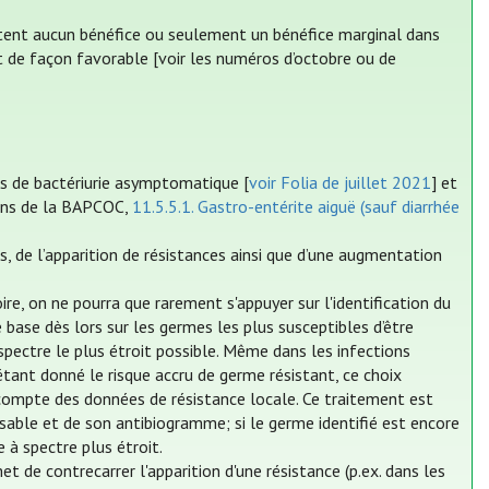
rtent aucun bénéfice ou seulement un bénéfice marginal dans
t de façon favorable [voir les numéros d’octobre ou de
as de bactériurie asymptomatique [
voir Folia de juillet 2021
] et
ions de la BAPCOC,
11.5.5.1. Gastro-entérite aiguë (sauf diarrhée
es, de l’apparition de résistances ainsi que d’une augmentation
re, on ne pourra que rarement s'appuyer sur l'identification du
base dès lors sur les germes les plus susceptibles d’être
 spectre le plus étroit possible. Même dans les infections
étant donné le risque accru de germe résistant, ce choix
 compte des données de résistance locale. Ce traitement est
sable et de son antibiogramme; si le germe identifié est encore
e à spectre plus étroit.
et de contrecarrer l'apparition d'une résistance (p.ex. dans les