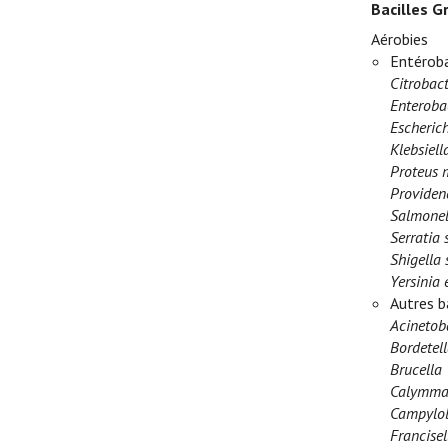
Bacilles G
Aérobies
Entéroba
Citrobact
Enteroba
Escherich
Klebsiel
Proteus m
Providenc
Salmonel
Serratia 
Shigella 
Yersinia 
Autres b
Acinetob
Bordetell
Brucella
Calymmat
Campylob
Francisel