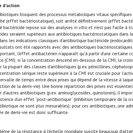
 d’action
ibiotiques bloquent des processus métaboliques vitaux spécifiques
ibé (effet bactériostatique), soit arrêté définitivement (effet bactér
ité bactéricide repose sur des analyses
in vitro
et n'est pas facile à tr
cides seraient supérieurs aux antibiotiques bactériostatiques dans l
ns les indications classiques d’antibiotique bactéricide (endocardi
sultats ont été rapportés avec des antibiotiques bactériostatiques
portant, l'effet antibactérien n'apparaît qu'à partir d’une certaine 
rice (CMI); si la concentration descend en-dessous de la CMI, la croi
r la plupart des classes d’antibiotiques (p.ex. pénicillines, céphalos
centration sérique reste supérieure à la CMI est cruciale pour l’act
ntervalle de temps entre deux prises qui dépend de la vitesse à laq
ction de la demi-vie). Une bonne répartition des prises est essentiel
r d’autres antibiotiques (p.ex. aminoglycosides, quinolones), il imp
xistence d’un effet “post-antibiotique” (inhibition temporaire de l
ntibiotique ne sont plus mesurables); pour ces antibiotiques, une a
ée de demi-vie est donc suffisante.
e
lème de la résistance à l’échelle mondiale suscite beaucoup d’atten