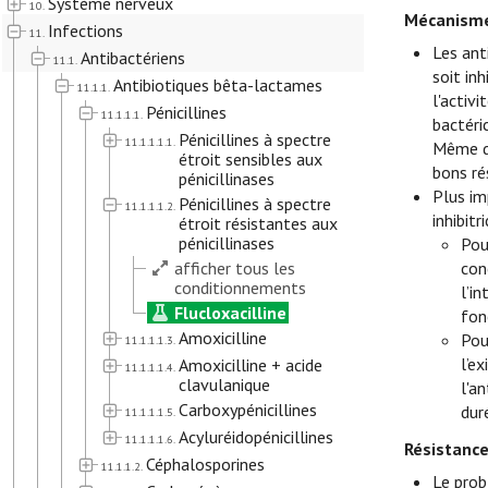
Système nerveux
10.
Mécanisme
Infections
11.
Les ant
Antibactériens
11.1.
soit inh
Antibiotiques bêta-lactames
11.1.1.
l'activ
Pénicillines
11.1.1.1.
bactéri
Pénicillines à spectre
11.1.1.1.1.
Même da
étroit sensibles aux
bons ré
pénicillinases
Plus im
Pénicillines à spectre
11.1.1.1.2.
inhibit
étroit résistantes aux
pénicillinases
Pou
afficher tous les
con
conditionnements
l’i
Flucloxacilline
fon
Amoxicilline
Pou
11.1.1.1.3.
l’e
Amoxicilline + acide
11.1.1.1.4.
clavulanique
l'a
Carboxypénicillines
dur
11.1.1.1.5.
Acyluréidopénicillines
11.1.1.1.6.
Résistanc
Céphalosporines
11.1.1.2.
Le prob