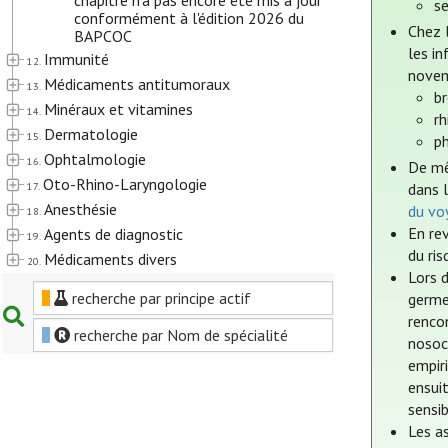
chapitre n'a pas encore été mis à jour
s
conformément à l'édition 2026 du
Chez 
BAPCOC
les i
Immunité
12.
novem
Médicaments antitumoraux
13.
b
Minéraux et vitamines
14.
rh
Dermatologie
15.
p
Ophtalmologie
16.
De mê
Oto-Rhino-Laryngologie
17.
dans 
Anesthésie
du vo
18.
En rev
Agents de diagnostic
19.
du ris
Médicaments divers
20.
Lors d
recherche par principe actif
germe
rencon
recherche par Nom de spécialité
nosoco
empir
ensui
sensib
Les as