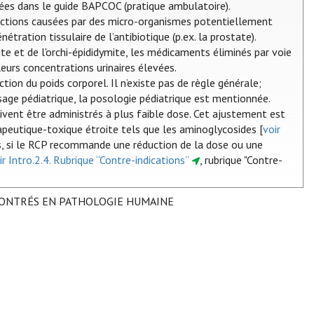
ées dans le guide BAPCOC (pratique ambulatoire).
nfections causées par des micro-organismes potentiellement
tration tissulaire de l’antibiotique (p.ex. la prostate).
ite et de l'orchi-épididymite, les médicaments éliminés par voie
eurs concentrations urinaires élevées.
tion du poids corporel. Il n’existe pas de règle générale;
sage pédiatrique, la posologie pédiatrique est mentionnée.
ivent être administrés à plus faible dose. Cet ajustement est
eutique-toxique étroite tels que les aminoglycosides [
voir
és, si le RCP recommande une réduction de la dose ou une
ir Intro.2.4. Rubrique “Contre-indications”
, rubrique "Contre-
CONTRÉS EN PATHOLOGIE HUMAINE