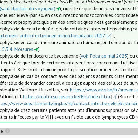
tions à
Mycobacterium tuberculosis
ou à
Helicobacter pylori
(voir 
 (sauf diarrhée du voyageur)
), ou si le risque de ne pas couvrir 
ique est élevé (par ex. en cas d'infections nosocomiales compliquée
aitement prophylactique par des antibiotiques n’est généralement pas
ophylaxie de courte durée lors de certaines interventions chirurgi
aitement anti-infectieux en milieu hospitalier 2017
];
ophylaxie en cas de morsure animale ou humaine, en fonction de la 
.5.3.4. Morsures
];
ophylaxie de l'endocardite bactérienne (
voir Folia de mai 2023
) ou 
tients à risque lors de certaines interventions; concernant l’utilisa
 rapport KCE “Guide clinique pour la prescription prudente d’antibiot
rophylaxie en cas de contact avec des patients atteints d’une méni
référable de demander conseil à ce sujet auprès des cellules de su
édération Wallonie-Bruxelles, voir
https://www.aviq.be/fr/preventi
Wallonie) et
https://matra.sciensano.be/Bru/index.htm
(Bruxelle
ttps://www.departementzorg.be/nl/contact-infectieziektebestrijdi
ophylaxie chez certains patients atteints d’immunosuppression sévè
tients infectés par le VIH avec un faible taux de lymphocytes CD4
ie