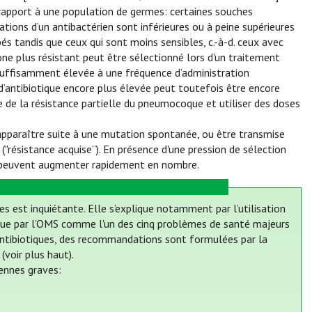
 rapport à une population de germes: certaines souches
tions d’un antibactérien sont inférieures ou à peine supérieures
és tandis que ceux qui sont moins sensibles, c.-à-d. ceux avec
clone plus résistant peut être sélectionné lors d'un traitement
ue suffisamment élevée à une fréquence d’administration
’antibiotique encore plus élevée peut toutefois être encore
te de la résistance partielle du pneumocoque et utiliser des doses
 apparaître suite à une mutation spontanée, ou être transmise
"résistance acquise”). En présence d'une pression de sélection
ts peuvent augmenter rapidement en nombre.
es est inquiétante. Elle s’explique notamment par l’utilisation
onnue par l’OMS comme l'un des cinq problèmes de santé majeurs
es antibiotiques, des recommandations sont formulées par la
voir plus haut).
iennes graves: