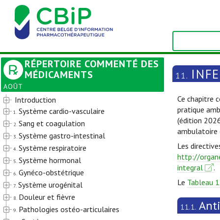
RÉPERTOIRE COMMENTÉ DES
INF
MÉDICAMENTS
11.
AOÛT
Ce chapitre c
Introduction
pratique amb
Système cardio-vasculaire
1.
(édition 202
Sang et coagulation
2.
ambulatoire 
Système gastro-intestinal
3.
Les directive
Système respiratoire
4.
http://organ
Système hormonal
5.
integral
.
Gynéco-obstétrique
6.
Le
Tableau 1
Système urogénital
7.
Douleur et fièvre
8.
Ant
11.1.
Pathologies ostéo-articulaires
9.