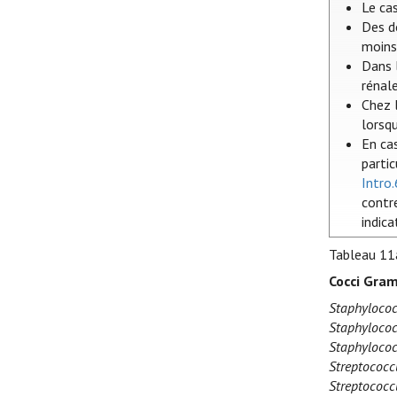
Le ca
Des d
moins 
Dans l
rénal
Chez l
lorsq
En ca
parti
Intro.
contre
indica
Tableau 11
Cocci Gram
Staphylococ
Staphylococ
Staphylococ
Streptococc
Streptococc