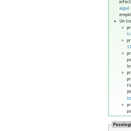
infec
aiguë
empir
Un tr
pr
tr
pr
11
pr
pa
le
p
p
F
(
h
pr
pa
Posolog