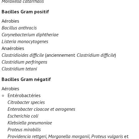
Moraxella catarrhalis
Bacilles Gram positif
Aérobies
Bacillus anthracis
Corynebacterium diphtheriae
Listeria monocytogenes
Anaérobies
Clostridioides difficile
(anciennement
Clostridium difficile
)
Clostridium perfringens
Clostridium tetani
Bacilles Gram négatif
Aérobies
Entérobactéries
Citrobacter species
Enterobacter cloacae et aerogenes
Escherichia coli
Klebsiella pneumoniae
Proteus mirabilis
Providencia rettgeri, Morganella morganii, Proteus vulgaris
et