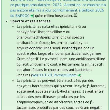
en pratique ambulatoire - 2022 - Attention: ce chapitre n'a
pas encore été mis à jour conformément à l'édition 2026
du BAPCOC
) qu’en milieu hospitalier.
Spectre et résistances
Les pénicillines naturelles (pénicilline G ou
benzylpénicilline; pénicilline V ou
phénoxyméthylpénicilline) ont un spectre
antibactérien étroit; les amino-, carboxy- et
acyluréidopénicillines semi-synthétiques ont un
spectre plus large, étendu en particulier aux germes
Gram négatif. Le pivmécillinam, une amidinopénicilline
qui agit uniquement contre les germes Gram négatif,
est abordé dans le chapitre des antibactériens
urinaires (
voir 11.1.7.4. Pivmécillinam
).
Les pénicillines peuvent être inactivées par des
enzymes bactériennes qui ouvrent le cycle β-lactame,
également appelées les β-lactamases. Il s'agit entre
autres des pénicillinases produites par les
staphylocoques, et de différentes sortes de β-
lactamases produites par des souches Gram négatif