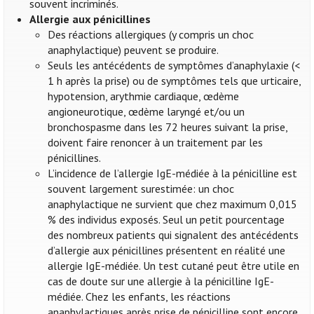
souvent incriminés.
Allergie aux pénicillines
Des réactions allergiques (y compris un choc
anaphylactique) peuvent se produire.
Seuls les antécédents de symptômes d’anaphylaxie (<
1 h après la prise) ou de symptômes tels que urticaire,
hypotension, arythmie cardiaque, œdème
angioneurotique, œdème laryngé et/ou un
bronchospasme dans les 72 heures suivant la prise,
doivent faire renoncer à un traitement par les
pénicillines.
L’incidence de l’allergie IgE-médiée à la pénicilline est
souvent largement surestimée: un choc
anaphylactique ne survient que chez maximum 0,015
% des individus exposés. Seul un petit pourcentage
des nombreux patients qui signalent des antécédents
d’allergie aux pénicillines présentent en réalité une
allergie IgE-médiée. Un test cutané peut être utile en
cas de doute sur une allergie à la pénicilline IgE-
médiée. Chez les enfants, les réactions
anaphylactiques après prise de pénicilline sont encore