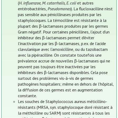
(
H. influenzae, M. catarrhalis, E. coli
et autres
entérobactéries,
Pseudomonas
). La flucloxacilline n'est
pas sensible aux pénicillinases produites par les
staphylocoques. La témocilline est résistante à la
plupart des β-lactamases produites par les germes
Gram négatif. Pour certaines pénicillines, l'ajout d'un
inhibiteur des β-lactamases permet d'éviter
l'inactivation par les β-lactamases, p.ex. de l’acide
clavulanique avec l’amoxicilline, ou du tazobactam
avec la pipéracilline. On constate toutefois une
prévalence accrue de nouvelles β-lactamases qui ne
peuvent pas toujours être inactivées par les
inhibiteurs des β-lactamases disponibles. Cela pose
surtout des problèmes vis-à-vis de germes
pathogènes hospitaliers; même en dehors de l'hôpital,
la diffusion de ces germes est en augmentation
constante.
Les souches de Staphylococcus aureus méticillino-
résistants (MRSA, syn. staphylocoque doré résistant à
la méthicilline ou SARM) sont résistantes à tous les