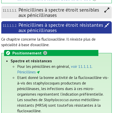
Pénicillines à spectre étroit sensibles
11.1.1.1.1.
aux pénicillinases
Pénicillines à spectre étroit résistantes
11.1.1.1.2.
aux pénicillinases
Ce chapitre concerne la flucloxacilline. Il n'existe plus de
spécialité à base d'oxacilline.
Positionnement
Spectre et résistances
Pour les pénicillines en général,
voir 11.1.1.1.
Pénicillines
Etant donné la bonne activité de la flucloxacilline vis-
à-vis des staphylocoques producteurs de
pénicillinases, les infections dues à ces micro-
organismes représentent l’indication préférentielle.
Les souches de
Staphylococcus aureus
méticillino-
résistants (MRSA) sont toutefois résistantes à la
flucloxacilline.