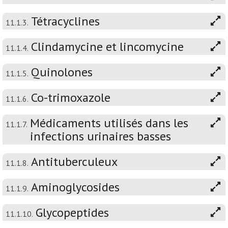
Tétracyclines
11.1.3.
Clindamycine et lincomycine
11.1.4.
Quinolones
11.1.5.
Co-trimoxazole
11.1.6.
Médicaments utilisés dans les
11.1.7.
infections urinaires basses
Antituberculeux
11.1.8.
Aminoglycosides
11.1.9.
Glycopeptides
11.1.10.