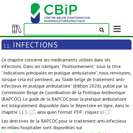
Afficher/m
la
Afficher/masquer
barre
la
INFECTIONS
11.
de
table
navigation
des
Ce chapitre concerne les médicaments utilisés dans les
matières
infections. Dans les rubriques “Positionnement” sous le titre
“Indications principales en pratique ambulatoire”, nous renvoyons,
lorsque cela est pertinent, au “Guide belge de traitement anti-
infectieux en pratique ambulatoire” (édition 2026), publié par la
Commission Belge de Coordination de la Politique Antibiotique
(BAPCOC). Le guide de la BAPCOC pour la pratique ambulatoire
est intégralement disponible dans le Répertoire en ligne, dans le
chapitre
11.5.
, ainsi qu’en format PDF: cliquez
ici
.
Les directives de la BAPCOC pour le traitement anti-infectieux
en milieu hospitalier sont disponibles sur