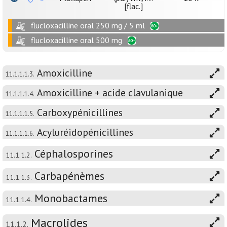
[flac.]
flucloxacilline oral 250 mg / 5 ml
flucloxacilline oral 500 mg
Amoxicilline
11.1.1.1.3.
Amoxicilline + acide clavulanique
11.1.1.1.4.
Carboxypénicillines
11.1.1.1.5.
Acyluréidopénicillines
11.1.1.1.6.
Céphalosporines
11.1.1.2.
Carbapénèmes
11.1.1.3.
Monobactames
11.1.1.4.
Macrolides
11.1.2.