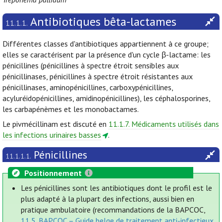
Antibiotiques bêta-lactames
11.1.1.
Différentes classes d'antibiotiques appartiennent à ce groupe;
elles se caractérisent par la présence d'un cycle β-lactame: les
pénicillines (pénicillines à spectre étroit sensibles aux
pénicillinases, pénicillines à spectre étroit résistantes aux
pénicillinases, aminopénicillines, carboxypénicillines,
acyluréidopénicillines, amidinopénicillines), les céphalosporines,
les carbapénèmes et les monobactames.
Le pivmécillinam est discuté en
11.1.7. Médicaments utilisés dans
les infections urinaires basses
.
Pénicillines
11.1.1.1.
Positionnement
Les pénicillines sont les antibiotiques dont le profil est le
plus adapté à la plupart des infections, aussi bien en
pratique ambulatoire (recommandations de la BAPCOC,
11.5. BAPCOC – Guide belge de traitement anti-infectieux