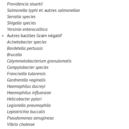
Providencia stuartii
Salmonella typhi
et autres
salmonellae
Serratia species
Shigella species
Yersinia enterocolitica
Autres bacilles Gram négatif
Acinetobacter species
Bordetella pertussis
Brucella
Calymmatobacterium granulomatis
Campylobacter species
Francisella tularensis
Gardnerella vaginalis
Haemophilus ducreyi
Haemophilus influenzae
Helicobacter pylori
Legionella pneumophila
Leptotrichia buccalis
Pseudomonas aeruginosa
Vibrio cholerae