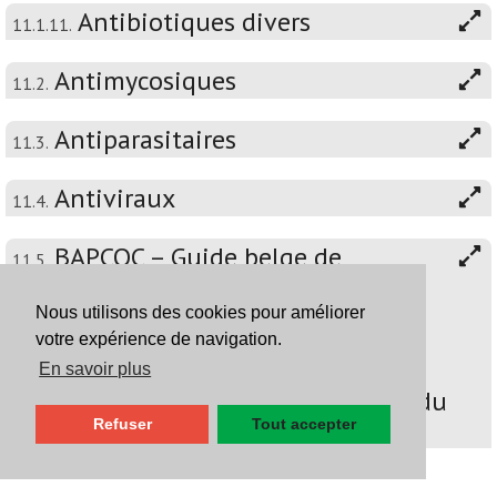
Antibiotiques divers
11.1.11.
Antimycosiques
11.2.
Antiparasitaires
11.3.
Antiviraux
11.4.
BAPCOC – Guide belge de
11.5.
traitement anti-infectieux en
pratique ambulatoire - 2022 -
Nous utilisons des cookies pour améliorer
Attention: ce chapitre n'a pas
votre expérience de navigation.
encore été mis à jour
En savoir plus
conformément à l'édition 2026 du
BAPCOC
Refuser
Tout accepter