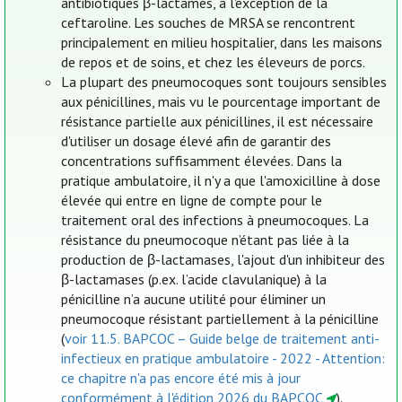
antibiotiques β-lactames, à l'exception de la
ceftaroline. Les souches de MRSA se rencontrent
principalement en milieu hospitalier, dans les maisons
de repos et de soins, et chez les éleveurs de porcs.
La plupart des pneumocoques sont toujours sensibles
aux pénicillines, mais vu le pourcentage important de
résistance partielle aux pénicillines, il est nécessaire
d'utiliser un dosage élevé afin de garantir des
concentrations suffisamment élevées. Dans la
pratique ambulatoire, il n'y a que l'amoxicilline à dose
élevée qui entre en ligne de compte pour le
traitement oral des infections à pneumocoques. La
résistance du pneumocoque n’étant pas liée à la
production de β-lactamases, l'ajout d'un inhibiteur des
β-lactamases (p.ex. l’acide clavulanique) à la
pénicilline n’a aucune utilité pour éliminer un
pneumocoque résistant partiellement à la pénicilline
(
voir 11.5. BAPCOC – Guide belge de traitement anti-
infectieux en pratique ambulatoire - 2022 - Attention:
ce chapitre n'a pas encore été mis à jour
conformément à l'édition 2026 du BAPCOC
).