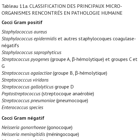
Tableau 11a.
CLASSIFICATION DES PRINCIPAUX MICRO-
ORGANISMES RENCONTRÉS EN PATHOLOGIE HUMAINE
Cocci Gram positif
Staphylococcus aureus
Staphylococcus epidermidis
et autres staphylocoques coagulase-
négatifs
Staphylococcus saprophyticus
Streptococcus pyogenes
(groupe A, β-hémolytique) et groupes C et
G
Streptococcus agalactiae
(groupe B, β-hémolytique)
Streptococccus viridans
Streptococcus gallolyticus
groupe D
Peptostreptococcus
(streptocoque anaérobie)
Streptococcus pneumoniae
(pneumocoque)
Enterococcus species
Cocci Gram négatif
Neisseria gonorrhoeae
(gonocoque)
Neisseria meningitidis
(méningocoque)