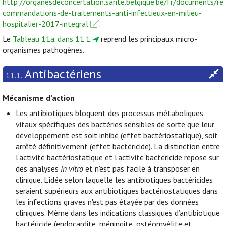
http://organesdeconcertation.sante.belgique.be/fr/documents/re
commandations-de-traitements-anti-infectieux-en-milieu-
hospitalier-2017-integral
.
Le
Tableau 11a. dans 11.1.
reprend les principaux micro-
organismes pathogènes.
Antibactériens
11.1.
Mécanisme d’action
Les antibiotiques bloquent des processus métaboliques
vitaux spécifiques des bactéries sensibles de sorte que leur
développement est soit inhibé (effet bactériostatique), soit
arrêté définitivement (effet bactéricide). La distinction entre
l'activité bactériostatique et l'activité bactéricide repose sur
des analyses
in vitro
et n'est pas facile à transposer en
clinique. L'idée selon laquelle les antibiotiques bactéricides
seraient supérieurs aux antibiotiques bactériostatiques dans
les infections graves n'est pas étayée par des données
cliniques. Même dans les indications classiques d’antibiotique
bactéricide (endocardite, méningite, ostéomyélite et