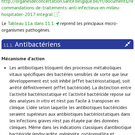
http://organesdeconcertation.sante.belgique.be/fr/documents/re
commandations-de-traitements-anti-infectieux-en-milieu-
hospitalier-2017-integral
.
Le
Tableau 11a. dans 11.1.
reprend les principaux micro-
organismes pathogènes.
Antibactériens
11.1.
Mécanisme d’action
Les antibiotiques bloquent des processus métaboliques
vitaux spécifiques des bactéries sensibles de sorte que leur
développement est soit inhibé (effet bactériostatique), soit
arrêté définitivement (effet bactéricide). La distinction entre
l'activité bactériostatique et l'activité bactéricide repose sur
des analyses
in vitro
et n'est pas facile à transposer en
clinique. L'idée selon laquelle les antibiotiques bactéricides
seraient supérieurs aux antibiotiques bactériostatiques dans
les infections graves n'est pas étayée par des données
cliniques. Même dans les indications classiques d’antibiotique
bactéricide (endocardite, méningite, ostéomyélite et