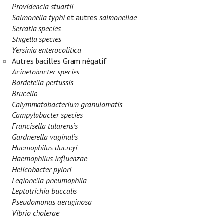
Providencia stuartii
Salmonella typhi
et autres
salmonellae
Serratia species
Shigella species
Yersinia enterocolitica
Autres bacilles Gram négatif
Acinetobacter species
Bordetella pertussis
Brucella
Calymmatobacterium granulomatis
Campylobacter species
Francisella tularensis
Gardnerella vaginalis
Haemophilus ducreyi
Haemophilus influenzae
Helicobacter pylori
Legionella pneumophila
Leptotrichia buccalis
Pseudomonas aeruginosa
Vibrio cholerae