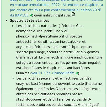
en pratique ambulatoire - 2022 - Attention: ce chapitre n'a
pas encore été mis à jour conformément à l'édition 2026
du BAPCOC
) qu’en milieu hospitalier.
Spectre et résistances
Les pénicillines naturelles (pénicilline G ou
benzylpénicilline; pénicilline V ou
phénoxyméthylpénicilline) ont un spectre
antibactérien étroit; les amino-, carboxy- et
acyluréidopénicillines semi-synthétiques ont un
spectre plus large, étendu en particulier aux germes
Gram négatif. Le pivmécillinam, une amidinopénicilline
qui agit uniquement contre les germes Gram négatif,
est abordé dans le chapitre des antibactériens
urinaires (
voir 11.1.7.4. Pivmécillinam
).
Les pénicillines peuvent être inactivées par des
enzymes bactériennes qui ouvrent le cycle β-lactame,
également appelées les β-lactamases. Il s'agit entre
autres des pénicillinases produites par les
staphylocoques, et de différentes sortes de β-
lactamases produites par des souches Gram négatif