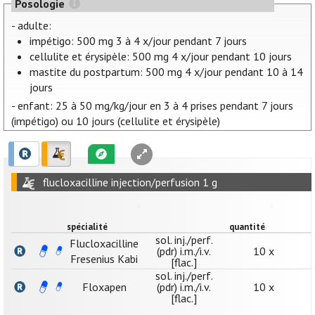
Posologie
- adulte:
impétigo: 500 mg 3 à 4 x/jour pendant 7 jours
cellulite et érysipèle: 500 mg 4 x/jour pendant 10 jours
mastite du postpartum: 500 mg 4 x/jour pendant 10 à 14
jours
- enfant: 25 à 50 mg/kg/jour en 3 à 4 prises pendant 7 jours
(impétigo) ou 10 jours (cellulite et érysipèle)
flucloxacilline injection/perfusion 1 g
spécialité
quantité
sol. inj./perf.
Flucloxacilline
(pdr) i.m./i.v.
10 x
Fresenius Kabi
[flac.]
sol. inj./perf.
Floxapen
(pdr) i.m./i.v.
10 x
[flac.]