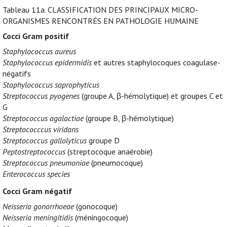
Tableau 11a.
CLASSIFICATION DES PRINCIPAUX MICRO-
ORGANISMES RENCONTRÉS EN PATHOLOGIE HUMAINE
Cocci Gram positif
Staphylococcus aureus
Staphylococcus epidermidis
et autres staphylocoques coagulase-
négatifs
Staphylococcus saprophyticus
Streptococcus pyogenes
(groupe A, β-hémolytique) et groupes C et
G
Streptococcus agalactiae
(groupe B, β-hémolytique)
Streptococccus viridans
Streptococcus gallolyticus
groupe D
Peptostreptococcus
(streptocoque anaérobie)
Streptococcus pneumoniae
(pneumocoque)
Enterococcus species
Cocci Gram négatif
Neisseria gonorrhoeae
(gonocoque)
Neisseria meningitidis
(méningocoque)