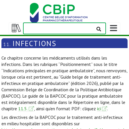
Afficher/m
la
Afficher/masquer
barre
la
INFECTIONS
11.
de
table
navigation
des
Ce chapitre concerne les médicaments utilisés dans les
matières
infections. Dans les rubriques “Positionnement” sous le titre
“Indications principales en pratique ambulatoire”, nous renvoyons,
lorsque cela est pertinent, au “Guide belge de traitement anti-
infectieux en pratique ambulatoire” (édition 2026), publié par la
Commission Belge de Coordination de la Politique Antibiotique
(BAPCOC). Le guide de la BAPCOC pour la pratique ambulatoire
est intégralement disponible dans le Répertoire en ligne, dans le
chapitre
11.5.
, ainsi qu’en format PDF: cliquez
ici
.
Les directives de la BAPCOC pour le traitement anti-infectieux
en milieu hospitalier sont disponibles sur