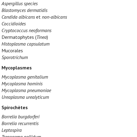
Aspergillus species
Blastomyces dermatidis
Candida albicans
et
non-albicans
Coccidioides
Cryptococcus neoformans
Dermatophytes (
Tinea
)
Histoplasma capsulatum
Mucorales
Sporotrichum
Mycoplasmes
Mycoplasma genitalium
Mycoplasma hominis
Mycoplasma pneumoniae
Ureaplasma urealyticum
Spirochètes
Borrelia burgdorferi
Borrelia recurrentis
Leptospira
Treponema pallidum