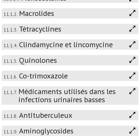
Macrolides
11.1.2.
Tétracyclines
11.1.3.
Clindamycine et lincomycine
11.1.4.
Quinolones
11.1.5.
Co-trimoxazole
11.1.6.
Médicaments utilisés dans les
11.1.7.
infections urinaires basses
Antituberculeux
11.1.8.
Aminoglycosides
11.1.9.