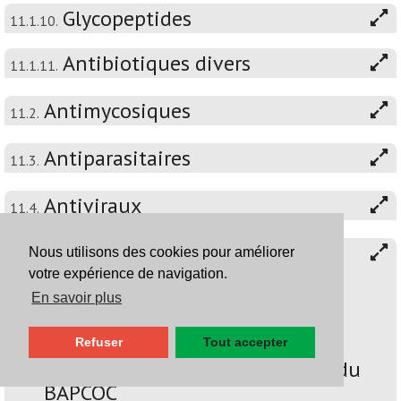
Glycopeptides
11.1.10.
Antibiotiques divers
11.1.11.
Antimycosiques
11.2.
Antiparasitaires
11.3.
Antiviraux
11.4.
BAPCOC – Guide belge de
Nous utilisons des cookies pour améliorer
11.5.
traitement anti-infectieux en
votre expérience de navigation.
pratique ambulatoire - 2022 -
En savoir plus
Attention: ce chapitre n'a pas
encore été mis à jour
Refuser
Tout accepter
conformément à l'édition 2026 du
BAPCOC