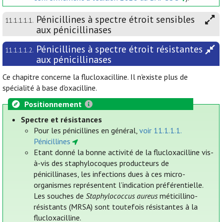
Pénicillines à spectre étroit sensibles
11.1.1.1.1.
aux pénicillinases
Pénicillines à spectre étroit résistantes
11.1.1.1.2.
aux pénicillinases
Ce chapitre concerne la flucloxacilline. Il n'existe plus de
spécialité à base d'oxacilline.
Positionnement
Spectre et résistances
Pour les pénicillines en général,
voir 11.1.1.1.
Pénicillines
Etant donné la bonne activité de la flucloxacilline vis-
à-vis des staphylocoques producteurs de
pénicillinases, les infections dues à ces micro-
organismes représentent l’indication préférentielle.
Les souches de
Staphylococcus aureus
méticillino-
résistants (MRSA) sont toutefois résistantes à la
flucloxacilline.