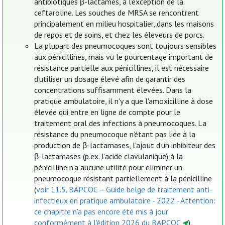
antibiotiques β-lactames, à l'exception de la
ceftaroline. Les souches de MRSA se rencontrent
principalement en milieu hospitalier, dans les maisons
de repos et de soins, et chez les éleveurs de porcs.
La plupart des pneumocoques sont toujours sensibles
aux pénicillines, mais vu le pourcentage important de
résistance partielle aux pénicillines, il est nécessaire
d'utiliser un dosage élevé afin de garantir des
concentrations suffisamment élevées. Dans la
pratique ambulatoire, il n'y a que l'amoxicilline à dose
élevée qui entre en ligne de compte pour le
traitement oral des infections à pneumocoques. La
résistance du pneumocoque n’étant pas liée à la
production de β-lactamases, l'ajout d'un inhibiteur des
β-lactamases (p.ex. l’acide clavulanique) à la
pénicilline n’a aucune utilité pour éliminer un
pneumocoque résistant partiellement à la pénicilline
(
voir 11.5. BAPCOC – Guide belge de traitement anti-
infectieux en pratique ambulatoire - 2022 - Attention:
ce chapitre n'a pas encore été mis à jour
conformément à l'édition 2026 du BAPCOC
).