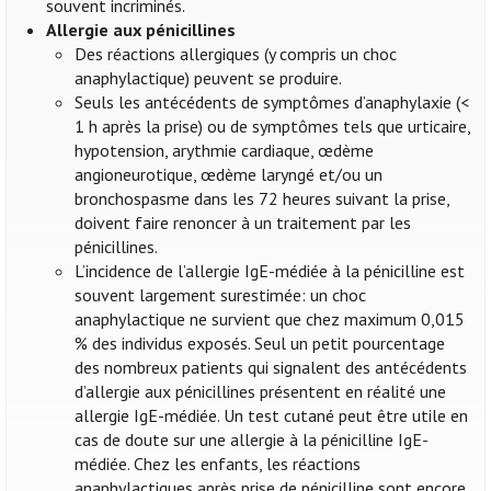
souvent incriminés.
Allergie aux pénicillines
Des réactions allergiques (y compris un choc
anaphylactique) peuvent se produire.
Seuls les antécédents de symptômes d’anaphylaxie (<
1 h après la prise) ou de symptômes tels que urticaire,
hypotension, arythmie cardiaque, œdème
angioneurotique, œdème laryngé et/ou un
bronchospasme dans les 72 heures suivant la prise,
doivent faire renoncer à un traitement par les
pénicillines.
L’incidence de l’allergie IgE-médiée à la pénicilline est
souvent largement surestimée: un choc
anaphylactique ne survient que chez maximum 0,015
% des individus exposés. Seul un petit pourcentage
des nombreux patients qui signalent des antécédents
d’allergie aux pénicillines présentent en réalité une
allergie IgE-médiée. Un test cutané peut être utile en
cas de doute sur une allergie à la pénicilline IgE-
médiée. Chez les enfants, les réactions
anaphylactiques après prise de pénicilline sont encore