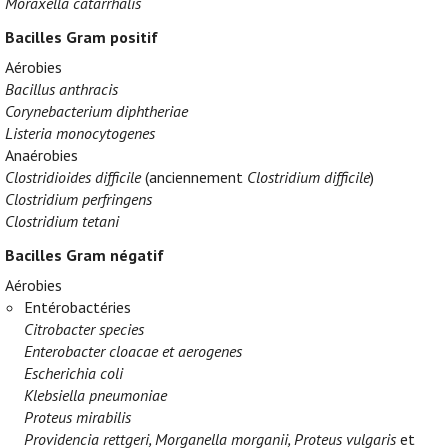
Moraxella catarrhalis
Bacilles Gram positif
Aérobies
Bacillus anthracis
Corynebacterium diphtheriae
Listeria monocytogenes
Anaérobies
Clostridioides difficile
(anciennement
Clostridium difficile
)
Clostridium perfringens
Clostridium tetani
Bacilles Gram négatif
Aérobies
Entérobactéries
Citrobacter species
Enterobacter cloacae et aerogenes
Escherichia coli
Klebsiella pneumoniae
Proteus mirabilis
Providencia rettgeri, Morganella morganii, Proteus vulgaris
et