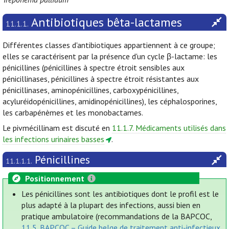
Antibiotiques bêta-lactames
11.1.1.
Différentes classes d'antibiotiques appartiennent à ce groupe;
elles se caractérisent par la présence d'un cycle β-lactame: les
pénicillines (pénicillines à spectre étroit sensibles aux
pénicillinases, pénicillines à spectre étroit résistantes aux
pénicillinases, aminopénicillines, carboxypénicillines,
acyluréidopénicillines, amidinopénicillines), les céphalosporines,
les carbapénèmes et les monobactames.
Le pivmécillinam est discuté en
11.1.7. Médicaments utilisés dans
les infections urinaires basses
.
Pénicillines
11.1.1.1.
Positionnement
Les pénicillines sont les antibiotiques dont le profil est le
plus adapté à la plupart des infections, aussi bien en
pratique ambulatoire (recommandations de la BAPCOC,
11.5. BAPCOC – Guide belge de traitement anti-infectieux