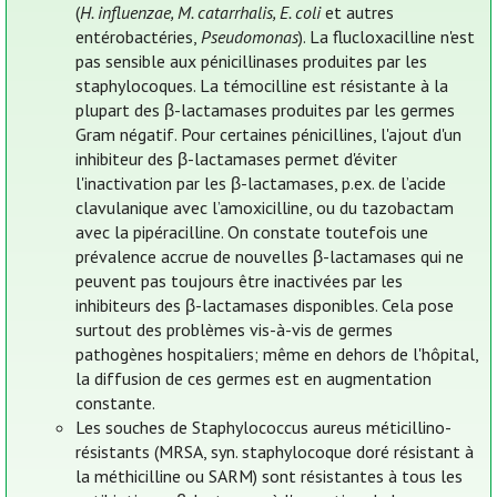
(
H. influenzae, M. catarrhalis, E. coli
et autres
entérobactéries,
Pseudomonas
). La flucloxacilline n'est
pas sensible aux pénicillinases produites par les
staphylocoques. La témocilline est résistante à la
plupart des β-lactamases produites par les germes
Gram négatif. Pour certaines pénicillines, l'ajout d'un
inhibiteur des β-lactamases permet d'éviter
l'inactivation par les β-lactamases, p.ex. de l’acide
clavulanique avec l’amoxicilline, ou du tazobactam
avec la pipéracilline. On constate toutefois une
prévalence accrue de nouvelles β-lactamases qui ne
peuvent pas toujours être inactivées par les
inhibiteurs des β-lactamases disponibles. Cela pose
surtout des problèmes vis-à-vis de germes
pathogènes hospitaliers; même en dehors de l'hôpital,
la diffusion de ces germes est en augmentation
constante.
Les souches de Staphylococcus aureus méticillino-
résistants (MRSA, syn. staphylocoque doré résistant à
la méthicilline ou SARM) sont résistantes à tous les