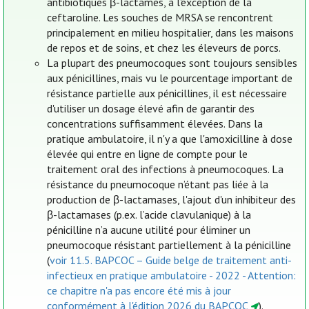
antibiotiques β-lactames, à l'exception de la
ceftaroline. Les souches de MRSA se rencontrent
principalement en milieu hospitalier, dans les maisons
de repos et de soins, et chez les éleveurs de porcs.
La plupart des pneumocoques sont toujours sensibles
aux pénicillines, mais vu le pourcentage important de
résistance partielle aux pénicillines, il est nécessaire
d'utiliser un dosage élevé afin de garantir des
concentrations suffisamment élevées. Dans la
pratique ambulatoire, il n'y a que l'amoxicilline à dose
élevée qui entre en ligne de compte pour le
traitement oral des infections à pneumocoques. La
résistance du pneumocoque n’étant pas liée à la
production de β-lactamases, l'ajout d'un inhibiteur des
β-lactamases (p.ex. l’acide clavulanique) à la
pénicilline n’a aucune utilité pour éliminer un
pneumocoque résistant partiellement à la pénicilline
(
voir 11.5. BAPCOC – Guide belge de traitement anti-
infectieux en pratique ambulatoire - 2022 - Attention:
ce chapitre n'a pas encore été mis à jour
conformément à l'édition 2026 du BAPCOC
).