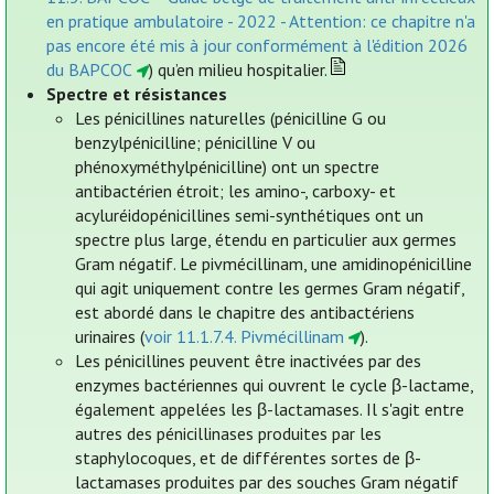
en pratique ambulatoire - 2022 - Attention: ce chapitre n'a
pas encore été mis à jour conformément à l'édition 2026
du BAPCOC
) qu’en milieu hospitalier.
Spectre et résistances
Les pénicillines naturelles (pénicilline G ou
benzylpénicilline; pénicilline V ou
phénoxyméthylpénicilline) ont un spectre
antibactérien étroit; les amino-, carboxy- et
acyluréidopénicillines semi-synthétiques ont un
spectre plus large, étendu en particulier aux germes
Gram négatif. Le pivmécillinam, une amidinopénicilline
qui agit uniquement contre les germes Gram négatif,
est abordé dans le chapitre des antibactériens
urinaires (
voir 11.1.7.4. Pivmécillinam
).
Les pénicillines peuvent être inactivées par des
enzymes bactériennes qui ouvrent le cycle β-lactame,
également appelées les β-lactamases. Il s'agit entre
autres des pénicillinases produites par les
staphylocoques, et de différentes sortes de β-
lactamases produites par des souches Gram négatif