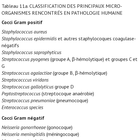
Tableau 11a.
CLASSIFICATION DES PRINCIPAUX MICRO-
ORGANISMES RENCONTRÉS EN PATHOLOGIE HUMAINE
Cocci Gram positif
Staphylococcus aureus
Staphylococcus epidermidis
et autres staphylocoques coagulase-
négatifs
Staphylococcus saprophyticus
Streptococcus pyogenes
(groupe A, β-hémolytique) et groupes C et
G
Streptococcus agalactiae
(groupe B, β-hémolytique)
Streptococccus viridans
Streptococcus gallolyticus
groupe D
Peptostreptococcus
(streptocoque anaérobie)
Streptococcus pneumoniae
(pneumocoque)
Enterococcus species
Cocci Gram négatif
Neisseria gonorrhoeae
(gonocoque)
Neisseria meningitidis
(méningocoque)