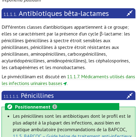
Antibiotiques bêta-lactames
11.1.1.
Différentes classes d'antibiotiques appartiennent à ce groupe;
elles se caractérisent par la présence d'un cycle β-lactame: les
pénicillines (pénicillines à spectre étroit sensibles aux
pénicillinases, pénicillines à spectre étroit résistantes aux
pénicillinases, aminopénicillines, carboxypénicillines,
acyluréidopénicillines, amidinopénicillines), les céphalosporines,
les carbapénèmes et les monobactames.
Le pivmécillinam est discuté en
11.1.7. Médicaments utilisés dans
les infections urinaires basses
.
Pénicillines
11.1.1.1.
Positionnement
Les pénicillines sont les antibiotiques dont le profil est le
plus adapté à la plupart des infections, aussi bien en
pratique ambulatoire (recommandations de la BAPCOC,
11.5. BAPCOC – Guide belge de traitement anti-infectieux