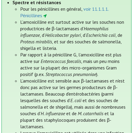
Spectre et résistances
Pour les pénicillines en général,
voir 11.1.1.1.
Pénicillines
L’amoxicilline est surtout active sur les souches non
productrices de β-lactamases d'
Haemophilus
influenzae
, d’
Helicobacter pylori
, d’
Escherichia coli
, de
Proteus mirabilis
, et sur des souches de salmonella,
shigella et listeria.
Par rapport à la pénicilline G, l’amoxicilline est plus
active sur
Enterococcus faecalis
, mais un peu moins
active sur la plupart des micro-organismes Gram
positif (p.ex.
Streptococcus pneumoniae
).
L’amoxicilline est sensible aux β-lactamases et n'est
donc pas active sur les germes producteurs de β-
lactamases. Beaucoup d'entérobactéries (parmi
lesquelles des souches d'
E. coli
et des souches de
salmonella et de shigella), mais aussi de nombreuses
souches d'
H. influenzae
et de
M. catarrhalis
et la
plupart des staphylocoques produisent des β-
lactamases.
Lorsque l'amoxicilline est utilisée dans une infection