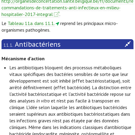
http://organesdeconcertation.sante.belgique.be/fr/documents/re
commandations-de-traitements-anti-infectieux-en-milieu-
hospitalier-2017-integral
.
Le
Tableau 11a. dans 11.1.
reprend les principaux micro-
organismes pathogènes.
Antibactériens
11.1.
Mécanisme d’action
Les antibiotiques bloquent des processus métaboliques
vitaux spécifiques des bactéries sensibles de sorte que leur
développement est soit inhibé (effet bactériostatique), soit
arrêté définitivement (effet bactéricide). La distinction entre
l'activité bactériostatique et l'activité bactéricide repose sur
des analyses
in vitro
et n'est pas facile à transposer en
clinique. L'idée selon laquelle les antibiotiques bactéricides
seraient supérieurs aux antibiotiques bactériostatiques dans
les infections graves n'est pas étayée par des données
cliniques. Même dans les indications classiques d’antibiotique
bactéricide (endocardite, méningite, ostéomyélite et