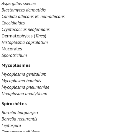
Aspergillus species
Blastomyces dermatidis
Candida albicans
et
non-albicans
Coccidioides
Cryptococcus neoformans
Dermatophytes (
Tinea
)
Histoplasma capsulatum
Mucorales
Sporotrichum
Mycoplasmes
Mycoplasma genitalium
Mycoplasma hominis
Mycoplasma pneumoniae
Ureaplasma urealyticum
Spirochètes
Borrelia burgdorferi
Borrelia recurrentis
Leptospira
Treponema pallidum