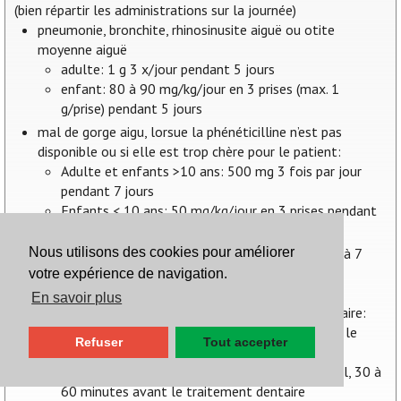
(bien répartir les administrations sur la journée)
pneumonie, bronchite, rhinosinusite aiguë ou otite
moyenne aiguë
adulte: 1 g 3 x/jour pendant 5 jours
enfant: 80 à 90 mg/kg/jour en 3 prises (max. 1
g/prise) pendant 5 jours
mal de gorge aigu, lorsue la phénéticilline n’est pas
disponible ou si elle est trop chère pour le patient:
Adulte et enfants >10 ans: 500 mg 3 fois par jour
pendant 7 jours
Enfants < 10 ans: 50 mg/kg/jour en 3 prises pendant
7 jours
abcès dentaire: adulte: 500 mg 3 x/jour pendant 3 à 7
Nous utilisons des cookies pour améliorer
jours
votre expérience de navigation.
antibioprophylaxie chez les patients à (haut) risque
En savoir plus
d’endocardite infectieuse lors d’un traitement dentaire:
adulte: une dose de 2 g 30 à 60 minutes avant le
Refuser
Tout accepter
traitement dentaire
enfant: une dose de 50 mg/kg de poids corporel, 30 à
60 minutes avant le traitement dentaire