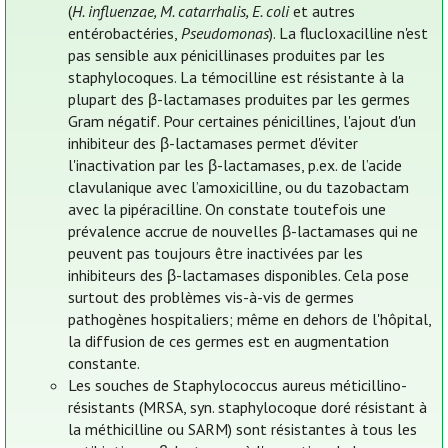
(
H. influenzae, M. catarrhalis, E. coli
et autres
entérobactéries,
Pseudomonas
). La flucloxacilline n'est
pas sensible aux pénicillinases produites par les
staphylocoques. La témocilline est résistante à la
plupart des β-lactamases produites par les germes
Gram négatif. Pour certaines pénicillines, l'ajout d'un
inhibiteur des β-lactamases permet d'éviter
l'inactivation par les β-lactamases, p.ex. de l’acide
clavulanique avec l’amoxicilline, ou du tazobactam
avec la pipéracilline. On constate toutefois une
prévalence accrue de nouvelles β-lactamases qui ne
peuvent pas toujours être inactivées par les
inhibiteurs des β-lactamases disponibles. Cela pose
surtout des problèmes vis-à-vis de germes
pathogènes hospitaliers; même en dehors de l'hôpital,
la diffusion de ces germes est en augmentation
constante.
Les souches de Staphylococcus aureus méticillino-
résistants (MRSA, syn. staphylocoque doré résistant à
la méthicilline ou SARM) sont résistantes à tous les