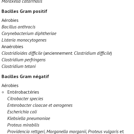
Moraxella catarrhalis
Bacilles Gram positif
Aérobies
Bacillus anthracis
Corynebacterium diphtheriae
Listeria monocytogenes
Anaérobies
Clostridioides difficile
(anciennement
Clostridium difficile
)
Clostridium perfringens
Clostridium tetani
Bacilles Gram négatif
Aérobies
Entérobactéries
Citrobacter species
Enterobacter cloacae et aerogenes
Escherichia coli
Klebsiella pneumoniae
Proteus mirabilis
Providencia rettgeri, Morganella morganii, Proteus vulgaris
et