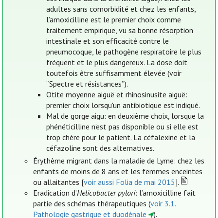
adultes sans comorbidité et chez les enfants,
l’amoxicilline est le premier choix comme
traitement empirique, vu sa bonne résorption
intestinale et son efficacité contre le
pneumocoque, le pathogène respiratoire le plus
fréquent et le plus dangereux. La dose doit
toutefois être suffisamment élevée (voir
“Spectre et résistances”).
Otite moyenne aiguë et rhinosinusite aiguë:
premier choix lorsqu'un antibiotique est indiqué.
Mal de gorge aigu: en deuxième choix, lorsque la
phénéticilline n’est pas disponible ou si elle est
trop chère pour le patient. La céfalexine et la
céfazoline sont des alternatives.
Érythème migrant dans la maladie de Lyme: chez les
enfants de moins de 8 ans et les femmes enceintes
ou allaitantes [
voir aussi Folia de mai 2015
].
Eradication d’
Helicobacter pylori
: l’amoxicilline fait
partie des schémas thérapeutiques (
voir 3.1.
Pathologie gastrique et duodénale
).