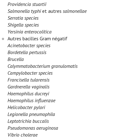
Providencia stuartii
Salmonella typhi
et autres
salmonellae
Serratia species
Shigella species
Yersinia enterocolitica
Autres bacilles Gram négatif
Acinetobacter species
Bordetella pertussis
Brucella
Calymmatobacterium granulomatis
Campylobacter species
Francisella tularensis
Gardnerella vaginalis
Haemophilus ducreyi
Haemophilus influenzae
Helicobacter pylori
Legionella pneumophila
Leptotrichia buccalis
Pseudomonas aeruginosa
Vibrio cholerae