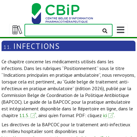
Afficher/m
la
Afficher/masquer
barre
la
INFECTIONS
11.
de
table
navigation
des
Ce chapitre concerne les médicaments utilisés dans les
matières
infections. Dans les rubriques “Positionnement” sous le titre
“Indications principales en pratique ambulatoire”, nous renvoyons,
lorsque cela est pertinent, au “Guide belge de traitement anti-
infectieux en pratique ambulatoire” (édition 2026), publié par la
Commission Belge de Coordination de la Politique Antibiotique
(BAPCOC). Le guide de la BAPCOC pour la pratique ambulatoire
est intégralement disponible dans le Répertoire en ligne, dans le
chapitre
11.5.
, ainsi qu’en format PDF: cliquez
ici
.
Les directives de la BAPCOC pour le traitement anti-infectieux
en milieu hospitalier sont disponibles sur