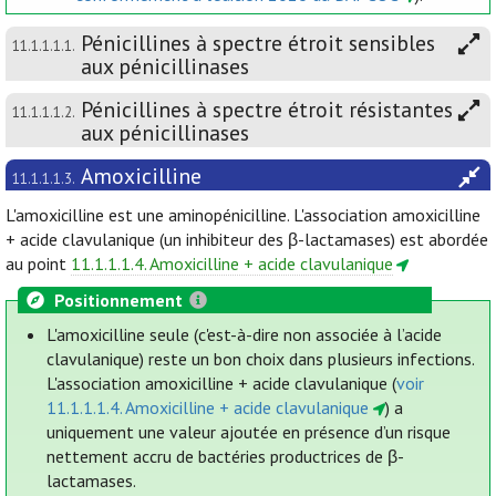
Pénicillines à spectre étroit sensibles
11.1.1.1.1.
aux pénicillinases
Pénicillines à spectre étroit résistantes
11.1.1.1.2.
aux pénicillinases
Amoxicilline
11.1.1.1.3.
L'amoxicilline est une aminopénicilline. L'association amoxicilline
+ acide clavulanique (un inhibiteur des β-lactamases) est abordée
au point
11.1.1.1.4. Amoxicilline + acide clavulanique
Positionnement
L'amoxicilline seule (c'est-à-dire non associée à l’acide
clavulanique) reste un bon choix dans plusieurs infections.
L'association amoxicilline + acide clavulanique (
voir
11.1.1.1.4. Amoxicilline + acide clavulanique
) a
uniquement une valeur ajoutée en présence d’un risque
nettement accru de bactéries productrices de β-
lactamases.