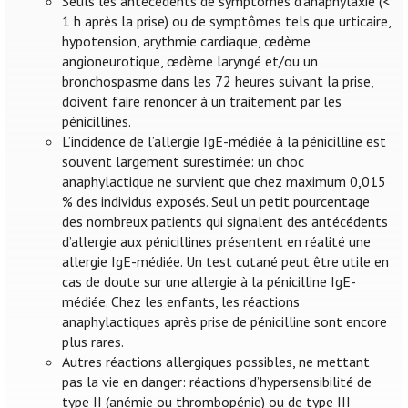
Seuls les antécédents de symptômes d’anaphylaxie (<
1 h après la prise) ou de symptômes tels que urticaire,
hypotension, arythmie cardiaque, œdème
angioneurotique, œdème laryngé et/ou un
bronchospasme dans les 72 heures suivant la prise,
doivent faire renoncer à un traitement par les
pénicillines.
L’incidence de l’allergie IgE-médiée à la pénicilline est
souvent largement surestimée: un choc
anaphylactique ne survient que chez maximum 0,015
% des individus exposés. Seul un petit pourcentage
des nombreux patients qui signalent des antécédents
d’allergie aux pénicillines présentent en réalité une
allergie IgE-médiée. Un test cutané peut être utile en
cas de doute sur une allergie à la pénicilline IgE-
médiée. Chez les enfants, les réactions
anaphylactiques après prise de pénicilline sont encore
plus rares.
Autres réactions allergiques possibles, ne mettant
pas la vie en danger: réactions d’hypersensibilité de
type II (anémie ou thrombopénie) ou de type III