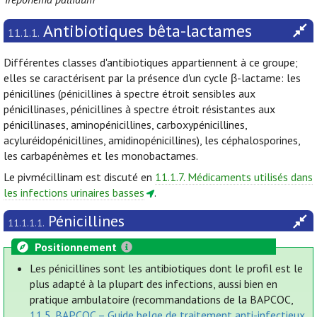
Antibiotiques bêta-lactames
11.1.1.
Différentes classes d'antibiotiques appartiennent à ce groupe;
elles se caractérisent par la présence d'un cycle β-lactame: les
pénicillines (pénicillines à spectre étroit sensibles aux
pénicillinases, pénicillines à spectre étroit résistantes aux
pénicillinases, aminopénicillines, carboxypénicillines,
acyluréidopénicillines, amidinopénicillines), les céphalosporines,
les carbapénèmes et les monobactames.
Le pivmécillinam est discuté en
11.1.7. Médicaments utilisés dans
les infections urinaires basses
.
Pénicillines
11.1.1.1.
Positionnement
Les pénicillines sont les antibiotiques dont le profil est le
plus adapté à la plupart des infections, aussi bien en
pratique ambulatoire (recommandations de la BAPCOC,
11.5. BAPCOC – Guide belge de traitement anti-infectieux