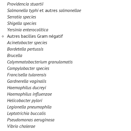
Providencia stuartii
Salmonella typhi
et autres
salmonellae
Serratia species
Shigella species
Yersinia enterocolitica
Autres bacilles Gram négatif
Acinetobacter species
Bordetella pertussis
Brucella
Calymmatobacterium granulomatis
Campylobacter species
Francisella tularensis
Gardnerella vaginalis
Haemophilus ducreyi
Haemophilus influenzae
Helicobacter pylori
Legionella pneumophila
Leptotrichia buccalis
Pseudomonas aeruginosa
Vibrio cholerae