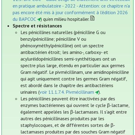
en pratique ambulatoire - 2022 - Attention: ce chapitre n'a
pas encore été mis à jour conformément à l'édition 2026
du BAPCOC
) qu’en milieu hospitalier.
Spectre et résistances
Les pénicillines naturelles (pénicilline G ou
benzylpénicilline; pénicilline V ou
phénoxyméthylpénicilline) ont un spectre
antibactérien étroit; les amino-, carboxy- et
acyluréidopénicillines semi-synthétiques ont un
spectre plus large, étendu en particulier aux germes
Gram négatif. Le pivmécillinam, une amidinopénicilline
qui agit uniquement contre les germes Gram négatif,
est abordé dans le chapitre des antibactériens
urinaires (
voir 11.1.7.4. Pivmécillinam
).
Les pénicillines peuvent être inactivées par des
enzymes bactériennes qui ouvrent le cycle β-lactame,
également appelées les β-lactamases. Il s'agit entre
autres des pénicillinases produites par les
staphylocoques, et de différentes sortes de β-
lactamases produites par des souches Gram négatif