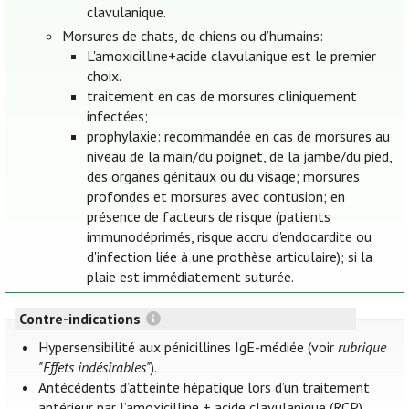
clavulanique.
Morsures de chats, de chiens ou d’humains:
L'amoxicilline+acide clavulanique est le premier
choix.
traitement en cas de morsures cliniquement
infectées;
prophylaxie: recommandée en cas de morsures au
niveau de la main/du poignet, de la jambe/du pied,
des organes génitaux ou du visage; morsures
profondes et morsures avec contusion; en
présence de facteurs de risque (patients
immunodéprimés, risque accru d'endocardite ou
d'infection liée à une prothèse articulaire); si la
plaie est immédiatement suturée.
Contre-indications
Hypersensibilité aux pénicillines IgE-médiée (voir
rubrique
"Effets indésirables"
).
Antécédents d’atteinte hépatique lors d’un traitement
antérieur par l’amoxicilline + acide clavulanique (RCP).