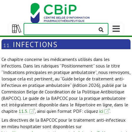
Afficher/m
la
Afficher/masquer
barre
la
INFECTIONS
11.
de
table
navigation
des
Ce chapitre concerne les médicaments utilisés dans les
matières
infections. Dans les rubriques “Positionnement” sous le titre
“Indications principales en pratique ambulatoire”, nous renvoyons,
lorsque cela est pertinent, au “Guide belge de traitement anti-
infectieux en pratique ambulatoire” (édition 2026), publié par la
Commission Belge de Coordination de la Politique Antibiotique
(BAPCOC). Le guide de la BAPCOC pour la pratique ambulatoire
est intégralement disponible dans le Répertoire en ligne, dans le
chapitre
11.5.
, ainsi qu’en format PDF: cliquez
ici
.
Les directives de la BAPCOC pour le traitement anti-infectieux
en milieu hospitalier sont disponibles sur