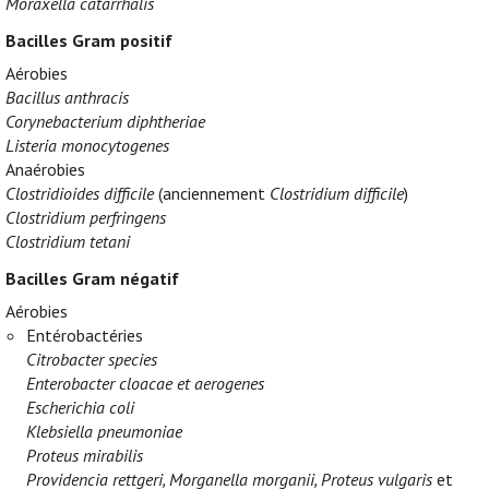
Moraxella catarrhalis
Bacilles Gram positif
Aérobies
Bacillus anthracis
Corynebacterium diphtheriae
Listeria monocytogenes
Anaérobies
Clostridioides difficile
(anciennement
Clostridium difficile
)
Clostridium perfringens
Clostridium tetani
Bacilles Gram négatif
Aérobies
Entérobactéries
Citrobacter species
Enterobacter cloacae et aerogenes
Escherichia coli
Klebsiella pneumoniae
Proteus mirabilis
Providencia rettgeri, Morganella morganii, Proteus vulgaris
et