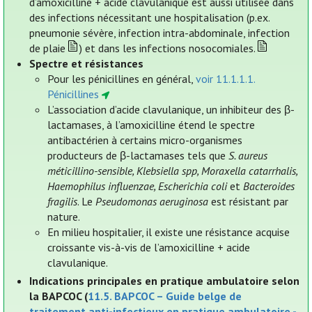
d’amoxicilline + acide clavulanique est aussi utilisée dans
des infections nécessitant une hospitalisation (p.ex.
pneumonie sévère, infection intra-abdominale, infection
de plaie
) et dans les infections nosocomiales.
Spectre et résistances
Pour les pénicillines en général,
voir 11.1.1.1.
Pénicillines
L’association d’acide clavulanique, un inhibiteur des β-
lactamases, à l’amoxicilline étend le spectre
antibactérien à certains micro-organismes
producteurs de β-lactamases tels que
S. aureus
méticillino-sensible, Klebsiella spp, Moraxella catarrhalis,
Haemophilus influenzae, Escherichia coli
et
Bacteroides
fragilis
. Le
Pseudomonas aeruginosa
est résistant par
nature.
En milieu hospitalier, il existe une résistance acquise
croissante vis-à-vis de l’amoxicilline + acide
clavulanique.
Indications principales en pratique ambulatoire selon
la BAPCOC (
11.5. BAPCOC – Guide belge de
traitement anti-infectieux en pratique ambulatoire -