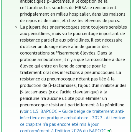
antibiotiques β-lactames, à l'exception de la
ceftaroline. Les souches de MRSA se rencontrent
principalement en milieu hospitalier, dans les maisons
de repos et de soins, et chez les éleveurs de porcs.
La plupart des pneumocoques sont toujours sensibles
aux pénicillines, mais vu le pourcentage important de
résistance partielle aux pénicillines, il est nécessaire
d'utiliser un dosage élevé afin de garantir des
concentrations suffisamment élevées. Dans la
pratique ambulatoire, il n'y a que l'amoxicilline à dose
élevée qui entre en ligne de compte pour le
traitement oral des infections à pneumocoques. La
résistance du pneumocoque n’étant pas liée à la
production de β-lactamases, l'ajout d'un inhibiteur des
β-lactamases (p.ex. l’acide clavulanique) à la
pénicilline n’a aucune utilité pour éliminer un
pneumocoque résistant partiellement à la pénicilline
(
voir 11.5. BAPCOC – Guide belge de traitement anti-
infectieux en pratique ambulatoire - 2022 - Attention:
ce chapitre n'a pas encore été mis à jour
conformément à l'édition 2026 du BAPCOC
).