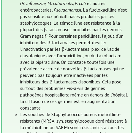
(
H. influenzae, M. catarrhalis, E. coli
et autres
entérobactéries,
Pseudomonas
). La flucloxacilline n'est
pas sensible aux pénicillinases produites par les
staphylocoques. La témocilline est résistante à la
plupart des β-lactamases produites par les germes
Gram négatif. Pour certaines pénicillines, l'ajout d'un
inhibiteur des β-lactamases permet d'éviter
l'inactivation par les β-lactamases, p.ex. de l’acide
clavulanique avec l’amoxicilline, ou du tazobactam
avec la pipéracilline. On constate toutefois une
prévalence accrue de nouvelles β-lactamases qui ne
peuvent pas toujours être inactivées par les
inhibiteurs des β-lactamases disponibles. Cela pose
surtout des problèmes vis-à-vis de germes
pathogènes hospitaliers; même en dehors de l'hôpital,
la diffusion de ces germes est en augmentation
constante.
Les souches de Staphylococcus aureus méticillino-
résistants (MRSA, syn. staphylocoque doré résistant à
la méthicilline ou SARM) sont résistantes à tous les