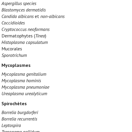
Aspergillus species
Blastomyces dermatidis
Candida albicans
et
non-albicans
Coccidioides
Cryptococcus neoformans
Dermatophytes (
Tinea
)
Histoplasma capsulatum
Mucorales
Sporotrichum
Mycoplasmes
Mycoplasma genitalium
Mycoplasma hominis
Mycoplasma pneumoniae
Ureaplasma urealyticum
Spirochètes
Borrelia burgdorferi
Borrelia recurrentis
Leptospira
Treponema pallidum