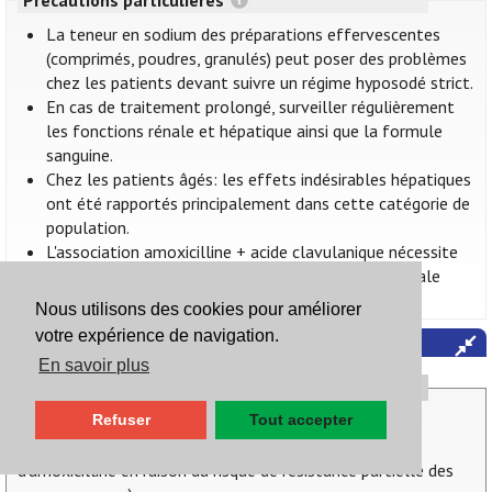
La teneur en sodium des préparations effervescentes
(comprimés, poudres, granulés) peut poser des problèmes
chez les patients devant suivre un régime hyposodé strict.
En cas de traitement prolongé, surveiller régulièrement
les fonctions rénale et hépatique ainsi que la formule
sanguine.
Chez les patients âgés: les effets indésirables hépatiques
ont été rapportés principalement dans cette catégorie de
population.
L'association amoxicilline + acide clavulanique nécessite
une attention particulière en cas d'insuffisance rénale
sévère (
voir Intro.6.1.2. Insuffisance rénale
).
Nous utilisons des cookies pour améliorer
votre expérience de navigation.
Amoxicilline + acide clavulanique
En savoir plus
Posologie
per os:
(bien répartir les administrations sur la journée)
Refuser
Tout accepter
- infections des voies respiratoires (doses élevées
d’amoxicilline en raison du risque de résistance partielle des