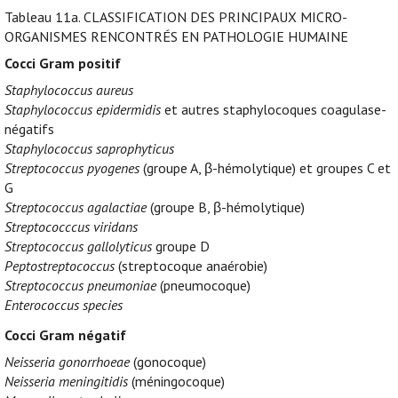
Tableau 11a.
CLASSIFICATION DES PRINCIPAUX MICRO-
ORGANISMES RENCONTRÉS EN PATHOLOGIE HUMAINE
Cocci Gram positif
Staphylococcus aureus
Staphylococcus epidermidis
et autres staphylocoques coagulase-
négatifs
Staphylococcus saprophyticus
Streptococcus pyogenes
(groupe A, β-hémolytique) et groupes C et
G
Streptococcus agalactiae
(groupe B, β-hémolytique)
Streptococccus viridans
Streptococcus gallolyticus
groupe D
Peptostreptococcus
(streptocoque anaérobie)
Streptococcus pneumoniae
(pneumocoque)
Enterococcus species
Cocci Gram négatif
Neisseria gonorrhoeae
(gonocoque)
Neisseria meningitidis
(méningocoque)