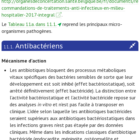
http://organesdeconcertation.sante.belgique.be/fr/documents/re
commandations-de-traitements-anti-infectieux-en-milieu-
hospitalier-2017-integral
.
Le
Tableau 11a. dans 11.1.
reprend les principaux micro-
organismes pathogènes.
Antibactériens
11.1.
Mécanisme d’action
Les antibiotiques bloquent des processus métaboliques
vitaux spécifiques des bactéries sensibles de sorte que leur
développement est soit inhibé (effet bactériostatique), soit
arrêté définitivement (effet bactéricide). La distinction entre
l'activité bactériostatique et l'activité bactéricide repose sur
des analyses
in vitro
et n'est pas facile à transposer en
clinique. L'idée selon laquelle les antibiotiques bactéricides
seraient supérieurs aux antibiotiques bactériostatiques dans
les infections graves n'est pas étayée par des données
cliniques. Même dans les indications classiques d’antibiotique
bactéricide (endocardite, méningite, ostéomyélite et