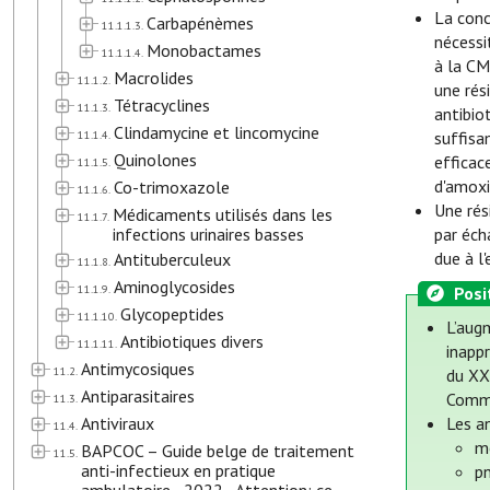
La conc
Carbapénèmes
11.1.1.3.
nécessi
Monobactames
11.1.1.4.
à la CM
Macrolides
11.1.2.
une rés
Tétracyclines
11.1.3.
antibio
Clindamycine et lincomycine
11.1.4.
suffisa
Quinolones
efficac
11.1.5.
d'amoxi
Co-trimoxazole
11.1.6.
Une rés
Médicaments utilisés dans les
11.1.7.
infections urinaires basses
par éch
due à l
Antituberculeux
11.1.8.
Aminoglycosides
11.1.9.
Posi
Glycopeptides
11.1.10.
L’augm
Antibiotiques divers
11.1.11.
inapp
Antimycosiques
11.2.
du XXI
Antiparasitaires
Commi
11.3.
Antiviraux
Les a
11.4.
m
BAPCOC – Guide belge de traitement
11.5.
anti-infectieux en pratique
p