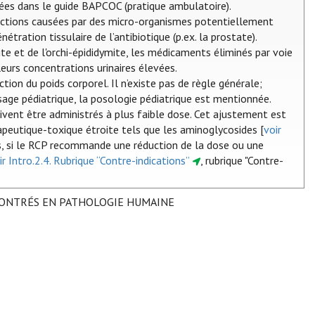
ées dans le guide BAPCOC (pratique ambulatoire).
nfections causées par des micro-organismes potentiellement
tration tissulaire de l’antibiotique (p.ex. la prostate).
ite et de l'orchi-épididymite, les médicaments éliminés par voie
eurs concentrations urinaires élevées.
tion du poids corporel. Il n’existe pas de règle générale;
sage pédiatrique, la posologie pédiatrique est mentionnée.
ivent être administrés à plus faible dose. Cet ajustement est
eutique-toxique étroite tels que les aminoglycosides [
voir
és, si le RCP recommande une réduction de la dose ou une
ir Intro.2.4. Rubrique “Contre-indications”
, rubrique "Contre-
CONTRÉS EN PATHOLOGIE HUMAINE