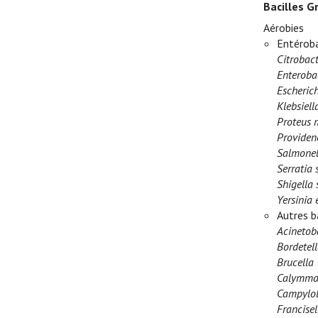
Bacilles G
Aérobies
Entéroba
Citrobact
Enteroba
Escherich
Klebsiel
Proteus m
Providenc
Salmonel
Serratia 
Shigella 
Yersinia 
Autres b
Acinetob
Bordetell
Brucella
Calymmat
Campylob
Francisel