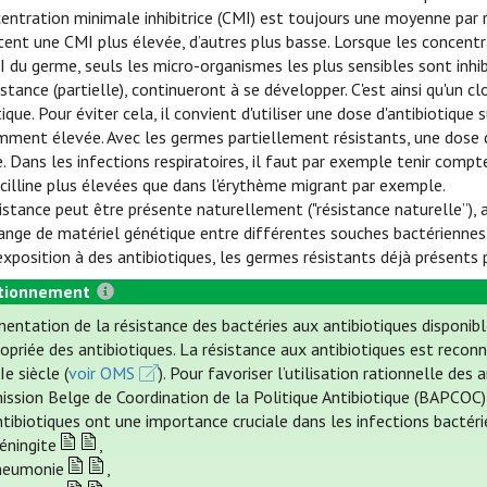
entration minimale inhibitrice (CMI) est toujours une moyenne par
tent une CMI plus élevée, d’autres plus basse. Lorsque les concentra
I du germe, seuls les micro-organismes les plus sensibles sont inhib
istance (partielle), continueront à se développer. C'est ainsi qu'un 
tique. Pour éviter cela, il convient d'utiliser une dose d'antibiotiq
mment élevée. Avec les germes partiellement résistants, une dose d
e. Dans les infections respiratoires, il faut par exemple tenir comp
cilline plus élevées que dans l'érythème migrant par exemple.
istance peut être présente naturellement ("résistance naturelle”),
ange de matériel génétique entre différentes souches bactériennes (
'exposition à des antibiotiques, les germes résistants déjà présen
tionnement
entation de la résistance des bactéries aux antibiotiques disponibl
ropriée des antibiotiques. La résistance aux antibiotiques est rec
e siècle (
voir OMS
). Pour favoriser l’utilisation rationnelle d
ssion Belge de Coordination de la Politique Antibiotique (BAPCOC) (
ntibiotiques ont une importance cruciale dans les infections bactér
éningite
,
neumonie
,