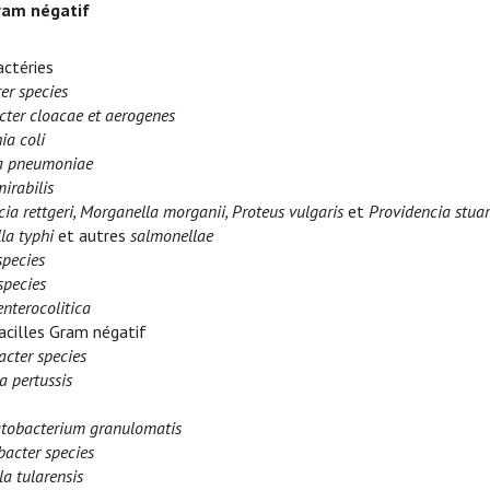
ram négatif
ctéries
er species
cter cloacae et aerogenes
ia coli
la pneumoniae
irabilis
ia rettgeri, Morganella morganii, Proteus vulgaris
et
Providencia stuar
la typhi
et autres
salmonellae
species
species
enterocolitica
acilles Gram négatif
acter species
a pertussis
obacterium granulomatis
acter species
la tularensis