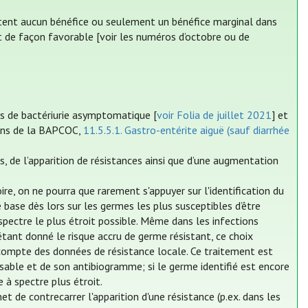
rtent aucun bénéfice ou seulement un bénéfice marginal dans
t de façon favorable [voir les numéros d’octobre ou de
as de bactériurie asymptomatique [
voir Folia de juillet 2021
] et
ions de la BAPCOC,
11.5.5.1. Gastro-entérite aiguë (sauf diarrhée
es, de l’apparition de résistances ainsi que d’une augmentation
re, on ne pourra que rarement s'appuyer sur l'identification du
base dès lors sur les germes les plus susceptibles d’être
 spectre le plus étroit possible. Même dans les infections
étant donné le risque accru de germe résistant, ce choix
 compte des données de résistance locale. Ce traitement est
sable et de son antibiogramme; si le germe identifié est encore
e à spectre plus étroit.
et de contrecarrer l'apparition d'une résistance (p.ex. dans les