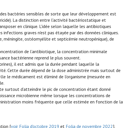
 des bactéries sensibles de sorte que leur développement est
icide). La distinction entre l'activité bactériostatique et
ansposer en clinique. L'idée selon laquelle les antibiotiques
es infections graves n'est pas étayée par des données cliniques.
te, méningite, ostéomyélite et septicémie neutropénique), de
.
concentration de l’antibiotique, la concentration minimale
ssance bactérienne reprend le plus souvent.
porines), il est admis que la durée pendant laquelle la
ivité. Cette durée dépend de la dose administrée mais surtout de
uelle le médicament est éliminé de l’organisme (mesurée en
le.
orte surtout d’atteindre le pic de concentration étant donné
a croissance microbienne même lorsque les concentrations de
dministration moins fréquente que celle estimée en fonction de la
tion [
voir Folia d'octobre 2019
et
Folia de novembre 2022
].