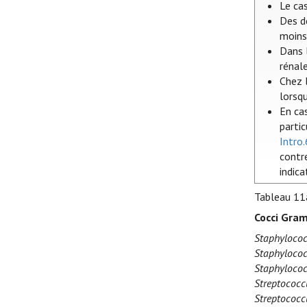
Le ca
Des d
moins 
Dans l
rénal
Chez l
lorsq
En ca
parti
Intro.
contre
indica
Tableau 11
Cocci Gram
Staphylococ
Staphylococ
Staphylococ
Streptococc
Streptococc