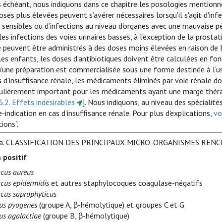
s échéant, nous indiquons dans ce chapitre les posologies mentionn
oses plus élevées peuvent s’avérer nécessaires lorsqu'il s'agit d'i
sensibles ou d’infections au niveau d'organes avec une mauvaise péné
es infections des voies urinaires basses, à l'exception de la prostat
e peuvent être administrés à des doses moins élevées en raison de l
es enfants, les doses d’antibiotiques doivent être calculées en fonc
u’une préparation est commercialisée sous une forme destinée à l’u
s d'insuffisance rénale, les médicaments éliminés par voie rénale do
culièrement important pour les médicaments ayant une marge thérap
6.2. Effets indésirables
]. Nous indiquons, au niveau des spécialit
-indication en cas d’insuffisance rénale. Pour plus d'explications,
vo
tions".
a.
CLASSIFICATION DES PRINCIPAUX MICRO-ORGANISMES REN
 positif
cus aureus
cus epidermidis
et autres staphylocoques coagulase-négatifs
cus saprophyticus
us pyogenes
(groupe A, β-hémolytique) et groupes C et G
us agalactiae
(groupe B, β-hémolytique)