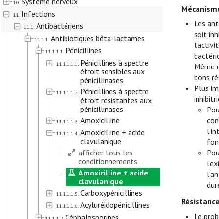
Système nerveux
10.
Mécanisme
Infections
11.
Les ant
Antibactériens
11.1.
soit inh
Antibiotiques bêta-lactames
11.1.1.
l'activ
Pénicillines
11.1.1.1.
bactéri
Pénicillines à spectre
11.1.1.1.1.
Même da
étroit sensibles aux
bons ré
pénicillinases
Plus im
Pénicillines à spectre
11.1.1.1.2.
inhibit
étroit résistantes aux
pénicillinases
Pou
Amoxicilline
con
11.1.1.1.3.
l’i
Amoxicilline + acide
11.1.1.1.4.
clavulanique
fon
afficher tous les
Pou
conditionnements
l’e
Amoxicilline + acide
l'a
clavulanique
dur
Carboxypénicillines
11.1.1.1.5.
Résistanc
Acyluréidopénicillines
11.1.1.1.6.
Le prob
Céphalosporines
11.1.1.2.