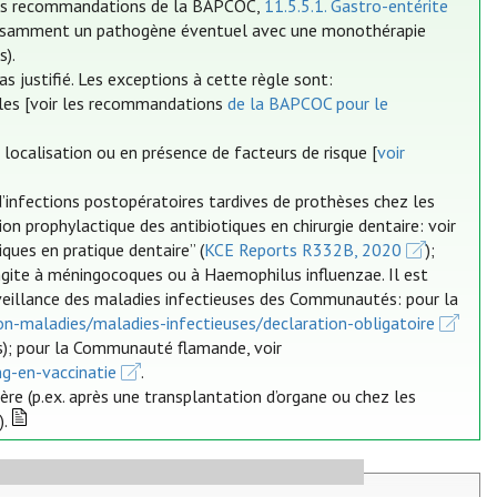
les recommandations de la BAPCOC,
11.5.5.1. Gastro-entérite
suffisamment un pathogène éventuel avec une monothérapie
s).
 justifié. Les exceptions à cette règle sont:
cales [voir les recommandations
de la BAPCOC pour le
localisation ou en présence de facteurs de risque [
voir
d’infections postopératoires tardives de prothèses chez les
tion prophylactique des antibiotiques en chirurgie dentaire: voir
iques en pratique dentaire” (
KCE Reports R332B, 2020
);
ngite à méningocoques ou à Haemophilus influenzae. Il est
rveillance des maladies infectieuses des Communautés: pour la
on-maladies/maladies-infectieuses/declaration-obligatoire
s); pour la Communauté flamande, voir
ng-en-vaccinatie
.
re (p.ex. après une transplantation d’organe ou chez les
).