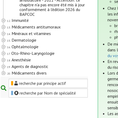
ambulatoire - 2022 - Attention: ce
s
chapitre n'a pas encore été mis à jour
Chez 
conformément à l'édition 2026 du
les i
BAPCOC
novem
Immunité
12.
b
Médicaments antitumoraux
13.
rh
Minéraux et vitamines
14.
p
Dermatologie
15.
De mê
Ophtalmologie
16.
dans 
Oto-Rhino-Laryngologie
17.
du vo
Anesthésie
18.
En rev
Agents de diagnostic
du ris
19.
Médicaments divers
Lors d
20.
germe
recherche par principe actif
rencon
nosoco
recherche par Nom de spécialité
empir
ensui
sensib
Les as