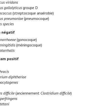
cus viridans
s gallolyticus
groupe D
ococcus
(streptocoque anaérobie)
cus pneumoniae
(pneumocoque)
s species
 négatif
onorrhoeae
(gonocoque)
ningitidis
(méningocoque)
atarrhalis
ram positif
hracis
rium diphtheriae
nocytogenes
s difficile
(anciennement
Clostridium difficile
)
perfringens
tetani