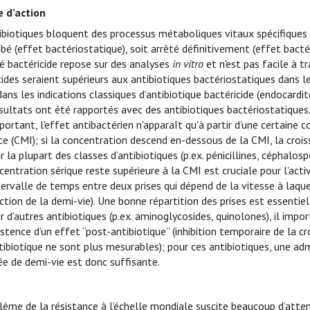
 d’action
ibiotiques bloquent des processus métaboliques vitaux spécifiques
ibé (effet bactériostatique), soit arrêté définitivement (effet bactér
ité bactéricide repose sur des analyses
in vitro
et n'est pas facile à tr
cides seraient supérieurs aux antibiotiques bactériostatiques dans l
ns les indications classiques d’antibiotique bactéricide (endocardi
sultats ont été rapportés avec des antibiotiques bactériostatiques
portant, l'effet antibactérien n'apparaît qu'à partir d’une certaine 
rice (CMI); si la concentration descend en-dessous de la CMI, la croi
r la plupart des classes d’antibiotiques (p.ex. pénicillines, céphalos
centration sérique reste supérieure à la CMI est cruciale pour l’act
ntervalle de temps entre deux prises qui dépend de la vitesse à laq
ction de la demi-vie). Une bonne répartition des prises est essentiel
r d’autres antibiotiques (p.ex. aminoglycosides, quinolones), il imp
xistence d’un effet “post-antibiotique” (inhibition temporaire de l
ntibiotique ne sont plus mesurables); pour ces antibiotiques, une a
ée de demi-vie est donc suffisante.
e
lème de la résistance à l’échelle mondiale suscite beaucoup d’atten