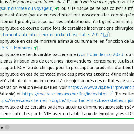
tions à
Mycobacterium tuberculosis
ou à
Helicobacter pylori
(voir 
 (sauf diarrhée du voyageur)
), ou si le risque de ne pas couvrir 
ique est élevé (par ex. en cas d'infections nosocomiales compliquée
aitement prophylactique par des antibiotiques n’est généralement pas
ophylaxie de courte durée lors de certaines interventions chirurgi
aitement anti-infectieux en milieu hospitalier 2017
];
ophylaxie en cas de morsure animale ou humaine, en fonction de la 
.5.3.4. Morsures
];
ophylaxie de l'endocardite bactérienne (
voir Folia de mai 2023
) ou 
tients à risque lors de certaines interventions; concernant l’utilisa
 rapport KCE “Guide clinique pour la prescription prudente d’antibiot
rophylaxie en cas de contact avec des patients atteints d’une méni
référable de demander conseil à ce sujet auprès des cellules de su
édération Wallonie-Bruxelles, voir
https://www.aviq.be/fr/preventi
Wallonie) et
https://matra.sciensano.be/Bru/index.htm
(Bruxelle
ttps://www.departementzorg.be/nl/contact-infectieziektebestrijdi
ophylaxie chez certains patients atteints d’immunosuppression sévè
tients infectés par le VIH avec un faible taux de lymphocytes CD4
ie