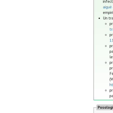
infec
aiguë
empir
Un tr
pr
tr
pr
11
pr
pa
le
p
p
F
(
h
pr
pa
Posolog