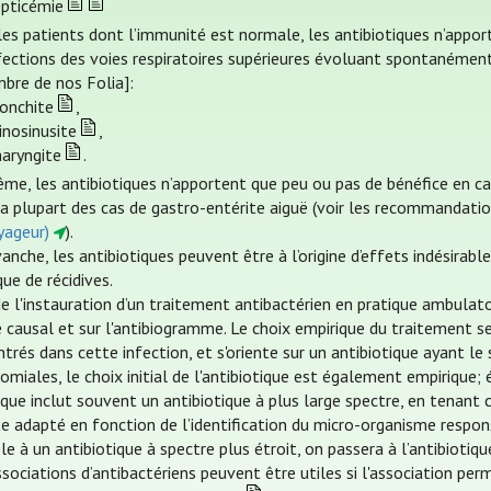
epticémie
les patients dont l’immunité est normale, les antibiotiques n’appo
nfections des voies respiratoires supérieures évoluant spontanémen
bre de nos Folia]:
ronchite
,
inosinusite
,
haryngite
.
me, les antibiotiques n’apportent que peu ou pas de bénéfice en c
la plupart des cas de gastro-entérite aiguë (voir les recommandat
yageur)
).
anche, les antibiotiques peuvent être à l’origine d’effets indésirabl
que de récidives.
e l'instauration d’un traitement antibactérien en pratique ambulatoi
 causal et sur l'antibiogramme. Le choix empirique du traitement se 
trés dans cette infection, et s'oriente sur un antibiotique ayant le
miales, le choix initial de l'antibiotique est également empirique; 
ique inclut souvent un antibiotique à plus large spectre, en tenant
te adapté en fonction de l’identification du micro-organisme respon
le à un antibiotique à spectre plus étroit, on passera à l’antibiotiqu
sociations d’antibactériens peuvent être utiles si l'association perm