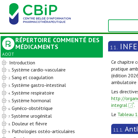
RÉPERTOIRE COMMENTÉ DES
INF
MÉDICAMENTS
11.
AOÛT
Ce chapitre c
Introduction
pratique amb
Système cardio-vasculaire
1.
(édition 202
Sang et coagulation
2.
ambulatoire 
Système gastro-intestinal
3.
Les directive
Système respiratoire
4.
http://organ
Système hormonal
5.
integral
.
Gynéco-obstétrique
6.
Le
Tableau 1
Système urogénital
7.
Douleur et fièvre
8.
Ant
11.1.
Pathologies ostéo-articulaires
9.