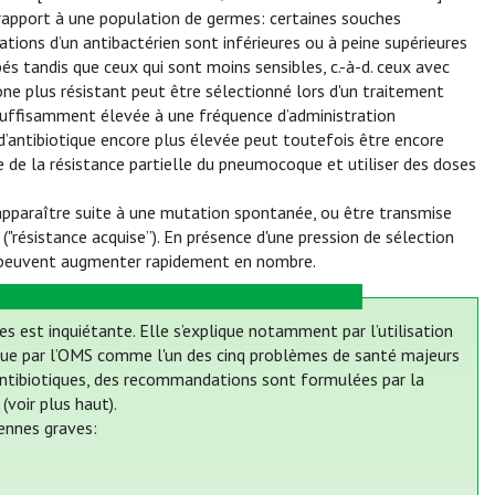
 rapport à une population de germes: certaines souches
tions d’un antibactérien sont inférieures ou à peine supérieures
és tandis que ceux qui sont moins sensibles, c.-à-d. ceux avec
clone plus résistant peut être sélectionné lors d'un traitement
ue suffisamment élevée à une fréquence d’administration
’antibiotique encore plus élevée peut toutefois être encore
te de la résistance partielle du pneumocoque et utiliser des doses
 apparaître suite à une mutation spontanée, ou être transmise
"résistance acquise”). En présence d'une pression de sélection
ts peuvent augmenter rapidement en nombre.
es est inquiétante. Elle s’explique notamment par l’utilisation
onnue par l’OMS comme l'un des cinq problèmes de santé majeurs
es antibiotiques, des recommandations sont formulées par la
voir plus haut).
iennes graves: