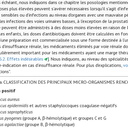
s échéant, nous indiquons dans ce chapitre les posologies mentionn
oses plus élevées peuvent s’avérer nécessaires lorsqu'il s'agit d'i
sensibles ou d’infections au niveau d'organes avec une mauvaise péné
es infections des voies urinaires basses, à l'exception de la prostat
e peuvent être administrés à des doses moins élevées en raison de l
es enfants, les doses d’antibiotiques doivent être calculées en fonc
u’une préparation est commercialisée sous une forme destinée à l’u
s d'insuffisance rénale, les médicaments éliminés par voie rénale do
culièrement important pour les médicaments ayant une marge thérap
6.2. Effets indésirables
]. Nous indiquons, au niveau des spécialit
-indication en cas d’insuffisance rénale. Pour plus d'explications,
vo
tions".
a.
CLASSIFICATION DES PRINCIPAUX MICRO-ORGANISMES REN
 positif
cus aureus
cus epidermidis
et autres staphylocoques coagulase-négatifs
cus saprophyticus
us pyogenes
(groupe A, β-hémolytique) et groupes C et G
us agalactiae
(groupe B, β-hémolytique)