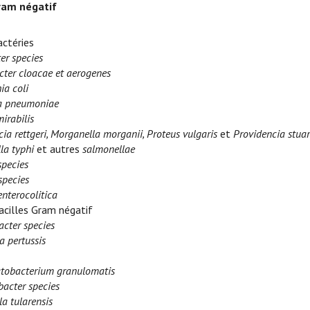
ram négatif
ctéries
er species
cter cloacae et aerogenes
ia coli
la pneumoniae
irabilis
ia rettgeri, Morganella morganii, Proteus vulgaris
et
Providencia stuar
la typhi
et autres
salmonellae
species
species
enterocolitica
acilles Gram négatif
acter species
a pertussis
obacterium granulomatis
acter species
la tularensis