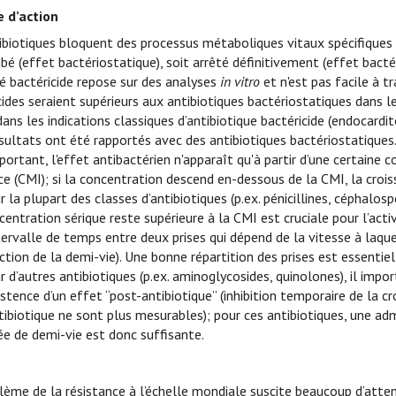
 d’action
ibiotiques bloquent des processus métaboliques vitaux spécifiques
ibé (effet bactériostatique), soit arrêté définitivement (effet bactér
ité bactéricide repose sur des analyses
in vitro
et n'est pas facile à tr
cides seraient supérieurs aux antibiotiques bactériostatiques dans l
ns les indications classiques d’antibiotique bactéricide (endocardi
sultats ont été rapportés avec des antibiotiques bactériostatiques
portant, l'effet antibactérien n'apparaît qu'à partir d’une certaine 
rice (CMI); si la concentration descend en-dessous de la CMI, la croi
r la plupart des classes d’antibiotiques (p.ex. pénicillines, céphalos
centration sérique reste supérieure à la CMI est cruciale pour l’act
ntervalle de temps entre deux prises qui dépend de la vitesse à laq
ction de la demi-vie). Une bonne répartition des prises est essentiel
r d’autres antibiotiques (p.ex. aminoglycosides, quinolones), il imp
xistence d’un effet “post-antibiotique” (inhibition temporaire de l
ntibiotique ne sont plus mesurables); pour ces antibiotiques, une a
ée de demi-vie est donc suffisante.
e
lème de la résistance à l’échelle mondiale suscite beaucoup d’atten