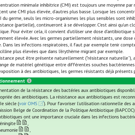
entration minimale inhibitrice (CMI) est toujours une moyenne par
tent une CMI plus élevée, d’autres plus basse. Lorsque les concentra
I du germe, seuls les micro-organismes les plus sensibles sont inhib
istance (partielle), continueront à se développer. C'est ainsi qu'un 
tique. Pour éviter cela, il convient d'utiliser une dose d'antibiotiq
mment élevée. Avec les germes partiellement résistants, une dose d
e. Dans les infections respiratoires, il faut par exemple tenir comp
cilline plus élevées que dans l'érythème migrant par exemple.
istance peut être présente naturellement ("résistance naturelle”),
ange de matériel génétique entre différentes souches bactériennes (
'exposition à des antibiotiques, les germes résistants déjà présen
tionnement
entation de la résistance des bactéries aux antibiotiques disponibl
ropriée des antibiotiques. La résistance aux antibiotiques est rec
e siècle (
voir OMS
). Pour favoriser l’utilisation rationnelle d
ssion Belge de Coordination de la Politique Antibiotique (BAPCOC) (
ntibiotiques ont une importance cruciale dans les infections bactér
éningite
,
neumonie
,