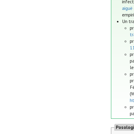
infec
aiguë
empir
Un tr
pr
tr
pr
11
pr
pa
le
p
p
F
(
h
pr
pa
Posolog