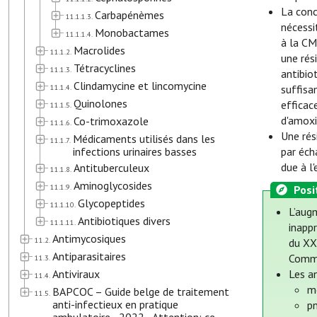
La conc
Carbapénèmes
11.1.1.3.
nécessi
Monobactames
11.1.1.4.
à la CM
Macrolides
11.1.2.
une rés
Tétracyclines
11.1.3.
antibio
Clindamycine et lincomycine
11.1.4.
suffisa
Quinolones
efficac
11.1.5.
d'amoxi
Co-trimoxazole
11.1.6.
Une rés
Médicaments utilisés dans les
11.1.7.
infections urinaires basses
par éch
due à l
Antituberculeux
11.1.8.
Aminoglycosides
11.1.9.
Posi
Glycopeptides
11.1.10.
L’augm
Antibiotiques divers
11.1.11.
inapp
Antimycosiques
11.2.
du XXI
Antiparasitaires
Commi
11.3.
Antiviraux
Les a
11.4.
m
BAPCOC – Guide belge de traitement
11.5.
anti-infectieux en pratique
p