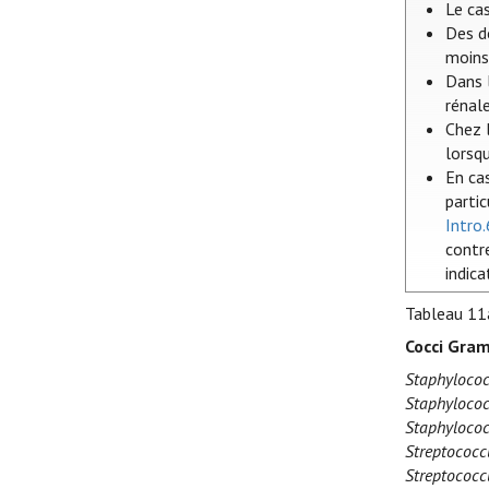
Le ca
Des d
moins 
Dans l
rénal
Chez l
lorsq
En ca
parti
Intro.
contre
indica
Tableau 11
Cocci Gram
Staphylococ
Staphylococ
Staphylococ
Streptococc
Streptococc