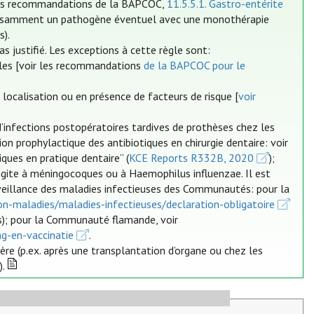
les recommandations de la BAPCOC,
11.5.5.1. Gastro-entérite
suffisamment un pathogène éventuel avec une monothérapie
s).
 justifié. Les exceptions à cette règle sont:
cales [voir les recommandations
de la BAPCOC pour le
localisation ou en présence de facteurs de risque [
voir
d’infections postopératoires tardives de prothèses chez les
tion prophylactique des antibiotiques en chirurgie dentaire: voir
iques en pratique dentaire” (
KCE Reports R332B, 2020
);
ngite à méningocoques ou à Haemophilus influenzae. Il est
rveillance des maladies infectieuses des Communautés: pour la
on-maladies/maladies-infectieuses/declaration-obligatoire
s); pour la Communauté flamande, voir
ng-en-vaccinatie
.
re (p.ex. après une transplantation d’organe ou chez les
).