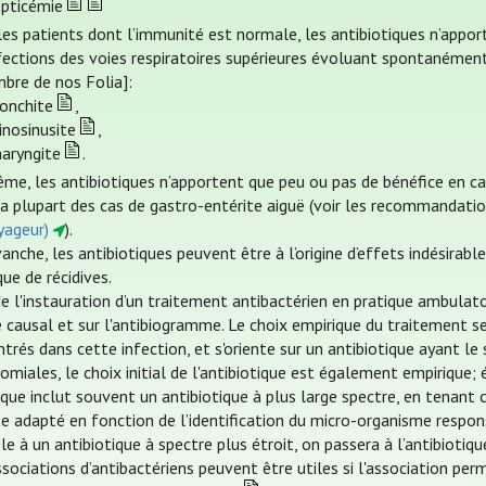
epticémie
les patients dont l’immunité est normale, les antibiotiques n’appo
nfections des voies respiratoires supérieures évoluant spontanémen
bre de nos Folia]:
ronchite
,
inosinusite
,
haryngite
.
me, les antibiotiques n’apportent que peu ou pas de bénéfice en c
la plupart des cas de gastro-entérite aiguë (voir les recommandat
yageur)
).
anche, les antibiotiques peuvent être à l’origine d’effets indésirabl
que de récidives.
e l'instauration d’un traitement antibactérien en pratique ambulatoi
 causal et sur l'antibiogramme. Le choix empirique du traitement se 
trés dans cette infection, et s'oriente sur un antibiotique ayant le
miales, le choix initial de l'antibiotique est également empirique; 
ique inclut souvent un antibiotique à plus large spectre, en tenant
te adapté en fonction de l’identification du micro-organisme respon
le à un antibiotique à spectre plus étroit, on passera à l’antibiotiqu
sociations d’antibactériens peuvent être utiles si l'association perm