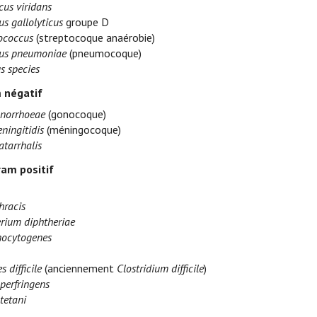
cus viridans
s gallolyticus
groupe D
ococcus
(streptocoque anaérobie)
cus pneumoniae
(pneumocoque)
s species
 négatif
onorrhoeae
(gonocoque)
ningitidis
(méningocoque)
atarrhalis
ram positif
hracis
rium diphtheriae
nocytogenes
s difficile
(anciennement
Clostridium difficile
)
perfringens
tetani