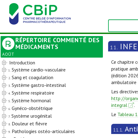
RÉPERTOIRE COMMENTÉ DES
INF
MÉDICAMENTS
11.
AOÛT
Ce chapitre c
Introduction
pratique amb
Système cardio-vasculaire
1.
(édition 202
Sang et coagulation
2.
ambulatoire 
Système gastro-intestinal
3.
Les directive
Système respiratoire
4.
http://organ
Système hormonal
5.
integral
.
Gynéco-obstétrique
6.
Le
Tableau 1
Système urogénital
7.
Douleur et fièvre
8.
Ant
11.1.
Pathologies ostéo-articulaires
9.