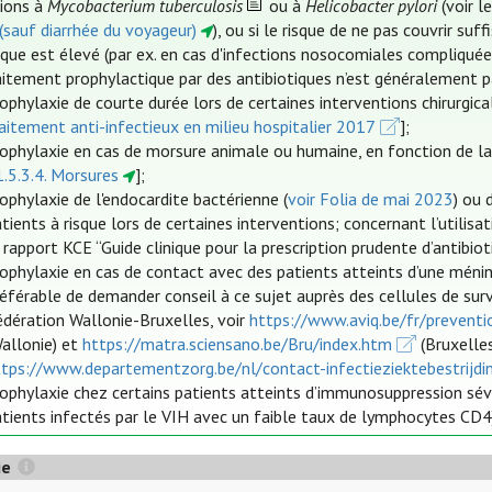
tions à
Mycobacterium tuberculosis
ou à
Helicobacter pylori
(voir 
 (sauf diarrhée du voyageur)
), ou si le risque de ne pas couvrir 
ique est élevé (par ex. en cas d'infections nosocomiales compliquée
aitement prophylactique par des antibiotiques n’est généralement pas
ophylaxie de courte durée lors de certaines interventions chirurgi
aitement anti-infectieux en milieu hospitalier 2017
];
ophylaxie en cas de morsure animale ou humaine, en fonction de la 
.5.3.4. Morsures
];
ophylaxie de l'endocardite bactérienne (
voir Folia de mai 2023
) ou 
tients à risque lors de certaines interventions; concernant l’utilisa
 rapport KCE “Guide clinique pour la prescription prudente d’antibiot
rophylaxie en cas de contact avec des patients atteints d’une méni
référable de demander conseil à ce sujet auprès des cellules de su
édération Wallonie-Bruxelles, voir
https://www.aviq.be/fr/preventi
Wallonie) et
https://matra.sciensano.be/Bru/index.htm
(Bruxelle
ttps://www.departementzorg.be/nl/contact-infectieziektebestrijdi
ophylaxie chez certains patients atteints d’immunosuppression sévè
tients infectés par le VIH avec un faible taux de lymphocytes CD4
ie