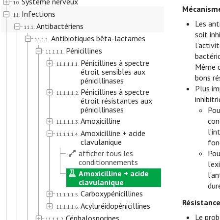
Système nerveux
10.
Mécanisme
Infections
11.
Les ant
Antibactériens
11.1.
soit inh
Antibiotiques bêta-lactames
11.1.1.
l'activ
Pénicillines
11.1.1.1.
bactéri
Pénicillines à spectre
11.1.1.1.1.
Même da
étroit sensibles aux
bons ré
pénicillinases
Plus im
Pénicillines à spectre
11.1.1.1.2.
inhibit
étroit résistantes aux
pénicillinases
Pou
Amoxicilline
con
11.1.1.1.3.
l’i
Amoxicilline + acide
11.1.1.1.4.
clavulanique
fon
afficher tous les
Pou
conditionnements
l’e
Amoxicilline + acide
l'a
clavulanique
dur
Carboxypénicillines
11.1.1.1.5.
Résistanc
Acyluréidopénicillines
11.1.1.1.6.
Le prob
Céphalosporines
11.1.1.2.