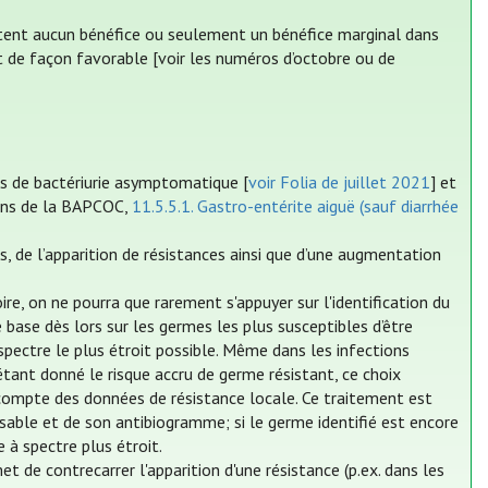
rtent aucun bénéfice ou seulement un bénéfice marginal dans
t de façon favorable [voir les numéros d’octobre ou de
as de bactériurie asymptomatique [
voir Folia de juillet 2021
] et
ions de la BAPCOC,
11.5.5.1. Gastro-entérite aiguë (sauf diarrhée
es, de l’apparition de résistances ainsi que d’une augmentation
re, on ne pourra que rarement s'appuyer sur l'identification du
base dès lors sur les germes les plus susceptibles d’être
 spectre le plus étroit possible. Même dans les infections
étant donné le risque accru de germe résistant, ce choix
 compte des données de résistance locale. Ce traitement est
sable et de son antibiogramme; si le germe identifié est encore
e à spectre plus étroit.
et de contrecarrer l'apparition d'une résistance (p.ex. dans les