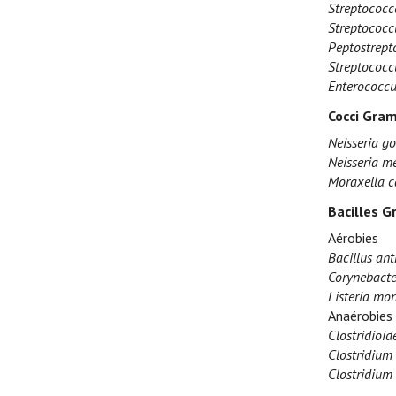
Streptococc
Streptococcu
Peptostrept
Streptococ
Enterococcu
Cocci Gram
Neisseria g
Neisseria me
Moraxella c
Bacilles G
Aérobies
Bacillus ant
Corynebacte
Listeria mo
Anaérobies
Clostridioide
Clostridium 
Clostridium 