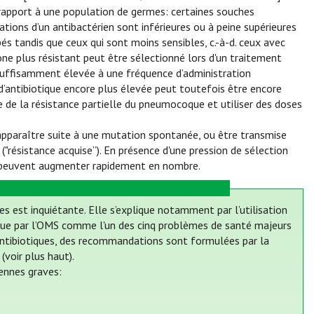
 rapport à une population de germes: certaines souches
tions d’un antibactérien sont inférieures ou à peine supérieures
és tandis que ceux qui sont moins sensibles, c.-à-d. ceux avec
clone plus résistant peut être sélectionné lors d'un traitement
ue suffisamment élevée à une fréquence d’administration
’antibiotique encore plus élevée peut toutefois être encore
te de la résistance partielle du pneumocoque et utiliser des doses
 apparaître suite à une mutation spontanée, ou être transmise
"résistance acquise”). En présence d'une pression de sélection
ts peuvent augmenter rapidement en nombre.
es est inquiétante. Elle s’explique notamment par l’utilisation
onnue par l’OMS comme l'un des cinq problèmes de santé majeurs
es antibiotiques, des recommandations sont formulées par la
voir plus haut).
iennes graves: