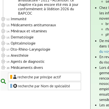
ambulatoire - 2022 - Attention: ce
s
chapitre n'a pas encore été mis à jour
Chez 
conformément à l'édition 2026 du
les i
BAPCOC
novem
Immunité
12.
b
Médicaments antitumoraux
13.
rh
Minéraux et vitamines
14.
p
Dermatologie
15.
De mê
Ophtalmologie
16.
dans 
Oto-Rhino-Laryngologie
17.
du vo
Anesthésie
18.
En rev
Agents de diagnostic
du ris
19.
Médicaments divers
Lors d
20.
germe
recherche par principe actif
rencon
nosoco
recherche par Nom de spécialité
empir
ensui
sensib
Les as