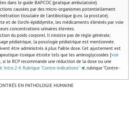
ées dans le guide BAPCOC (pratique ambulatoire).
nfections causées par des micro-organismes potentiellement
tration tissulaire de l’antibiotique (p.ex. la prostate).
ite et de l'orchi-épididymite, les médicaments éliminés par voie
eurs concentrations urinaires élevées.
tion du poids corporel. Il n’existe pas de règle générale;
sage pédiatrique, la posologie pédiatrique est mentionnée.
ivent être administrés à plus faible dose. Cet ajustement est
eutique-toxique étroite tels que les aminoglycosides [
voir
és, si le RCP recommande une réduction de la dose ou une
ir Intro.2.4. Rubrique “Contre-indications”
, rubrique "Contre-
CONTRÉS EN PATHOLOGIE HUMAINE