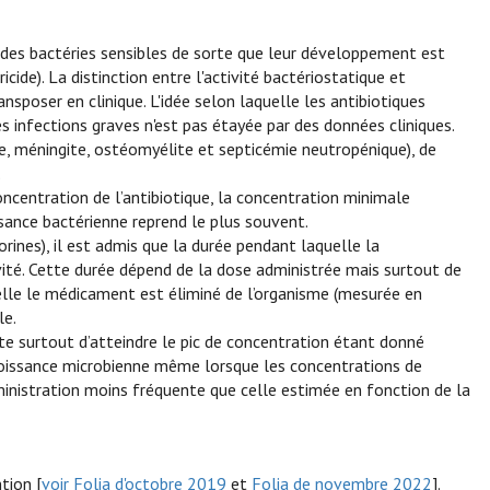
 des bactéries sensibles de sorte que leur développement est
icide). La distinction entre l'activité bactériostatique et
ansposer en clinique. L'idée selon laquelle les antibiotiques
es infections graves n'est pas étayée par des données cliniques.
te, méningite, ostéomyélite et septicémie neutropénique), de
.
concentration de l’antibiotique, la concentration minimale
ssance bactérienne reprend le plus souvent.
porines), il est admis que la durée pendant laquelle la
ivité. Cette durée dépend de la dose administrée mais surtout de
uelle le médicament est éliminé de l’organisme (mesurée en
le.
orte surtout d’atteindre le pic de concentration étant donné
a croissance microbienne même lorsque les concentrations de
dministration moins fréquente que celle estimée en fonction de la
tion [
voir Folia d'octobre 2019
et
Folia de novembre 2022
].