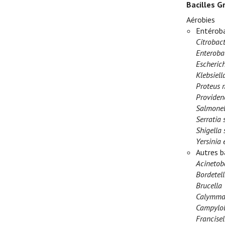
Bacilles G
Aérobies
Entéroba
Citrobact
Enteroba
Escherich
Klebsiel
Proteus m
Providenc
Salmonel
Serratia 
Shigella 
Yersinia 
Autres b
Acinetob
Bordetell
Brucella
Calymmat
Campylob
Francisel