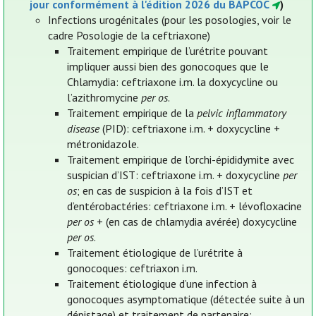
jour conformément à l'édition 2026 du BAPCOC
)
Infections urogénitales (pour les posologies, voir le
cadre Posologie de la ceftriaxone)
Traitement empirique de l’urétrite pouvant
impliquer aussi bien des gonocoques que le
Chlamydia: ceftriaxone i.m. la doxycycline ou
l’azithromycine
per os
.
Traitement empirique de la
pelvic inflammatory
disease
(PID): ceftriaxone i.m. + doxycycline +
métronidazole.
Traitement empirique de l’orchi-épididymite avec
suspician d’IST: ceftriaxone i.m. + doxycycline
per
os
; en cas de suspicion à la fois d’IST et
d’entérobactéries: ceftriaxone i.m. + lévofloxacine
per os
+ (en cas de chlamydia avérée) doxycycline
per os
.
Traitement étiologique de l’urétrite à
gonocoques: ceftriaxon i.m.
Traitement étiologique d’une infection à
gonocoques asymptomatique (détectée suite à un
dépistage) et traitement de partenaire: