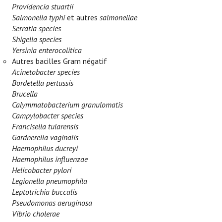
Providencia stuartii
Salmonella typhi
et autres
salmonellae
Serratia species
Shigella species
Yersinia enterocolitica
Autres bacilles Gram négatif
Acinetobacter species
Bordetella pertussis
Brucella
Calymmatobacterium granulomatis
Campylobacter species
Francisella tularensis
Gardnerella vaginalis
Haemophilus ducreyi
Haemophilus influenzae
Helicobacter pylori
Legionella pneumophila
Leptotrichia buccalis
Pseudomonas aeruginosa
Vibrio cholerae