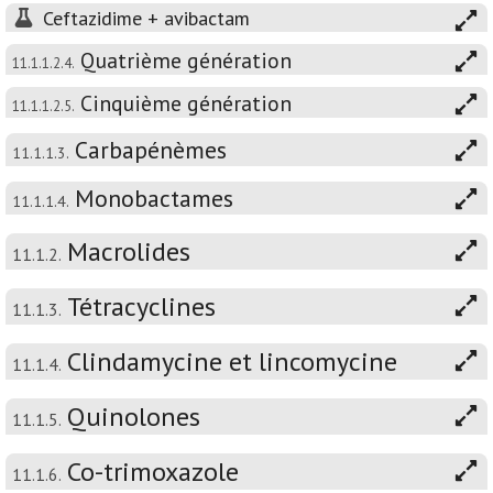
Ceftazidime + avibactam
Quatrième génération
11.1.1.2.4.
Cinquième génération
11.1.1.2.5.
Carbapénèmes
11.1.1.3.
Monobactames
11.1.1.4.
Macrolides
11.1.2.
Tétracyclines
11.1.3.
Clindamycine et lincomycine
11.1.4.
Quinolones
11.1.5.
Co-trimoxazole
11.1.6.