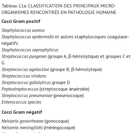
Tableau 11a.
CLASSIFICATION DES PRINCIPAUX MICRO-
ORGANISMES RENCONTRÉS EN PATHOLOGIE HUMAINE
Cocci Gram positif
Staphylococcus aureus
Staphylococcus epidermidis
et autres staphylocoques coagulase-
négatifs
Staphylococcus saprophyticus
Streptococcus pyogenes
(groupe A, β-hémolytique) et groupes C et
G
Streptococcus agalactiae
(groupe B, β-hémolytique)
Streptococccus viridans
Streptococcus gallolyticus
groupe D
Peptostreptococcus
(streptocoque anaérobie)
Streptococcus pneumoniae
(pneumocoque)
Enterococcus species
Cocci Gram négatif
Neisseria gonorrhoeae
(gonocoque)
Neisseria meningitidis
(méningocoque)