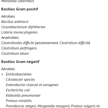
Moraxella catarrhalis
Bacilles Gram positif
Aérobies
Bacillus anthracis
Corynebacterium diphtheriae
Listeria monocytogenes
Anaérobies
Clostridioides difficile
(anciennement
Clostridium difficile
)
Clostridium perfringens
Clostridium tetani
Bacilles Gram négatif
Aérobies
Entérobactéries
Citrobacter species
Enterobacter cloacae et aerogenes
Escherichia coli
Klebsiella pneumoniae
Proteus mirabilis
Providencia rettgeri, Morganella morganii, Proteus vulgaris
et