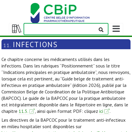
Afficher/m
la
Afficher/masquer
barre
la
INFECTIONS
11.
de
table
navigation
des
Ce chapitre concerne les médicaments utilisés dans les
matières
infections. Dans les rubriques “Positionnement” sous le titre
“Indications principales en pratique ambulatoire”, nous renvoyons,
lorsque cela est pertinent, au “Guide belge de traitement anti-
infectieux en pratique ambulatoire” (édition 2026), publié par la
Commission Belge de Coordination de la Politique Antibiotique
(BAPCOC). Le guide de la BAPCOC pour la pratique ambulatoire
est intégralement disponible dans le Répertoire en ligne, dans le
chapitre
11.5.
, ainsi qu’en format PDF: cliquez
ici
.
Les directives de la BAPCOC pour le traitement anti-infectieux
en milieu hospitalier sont disponibles sur