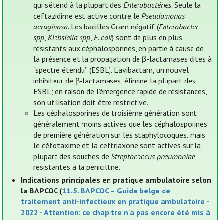
qui s'étend à la plupart des
Enterobactéries
. Seule la
ceftazidime est active contre le
Pseudomonas
aeruginosa
. Les bacilles Gram négatif (
Enterobacter
spp
,
Klebsiella spp
,
E. coli
) sont de plus en plus
résistants aux céphalosporines, en partie à cause de
la présence et la propagation de β-lactamases dites à
"spectre étendu” (ESBL). L'avibactam, un nouvel
inhibiteur de β-lactamases, élimine la plupart des
ESBL; en raison de l’émergence rapide de résistances,
son utilisation doit être restrictive.
Les céphalosporines de troisième génération sont
généralement moins actives que les céphalosporines
de première génération sur les staphylocoques, mais
le céfotaxime et la ceftriaxone sont actives sur la
plupart des souches de
Streptococcus pneumoniae
résistantes à la pénicilline.
Indications principales en pratique ambulatoire selon
la BAPCOC (
11.5. BAPCOC – Guide belge de
traitement anti-infectieux en pratique ambulatoire -
2022 - Attention: ce chapitre n'a pas encore été mis à