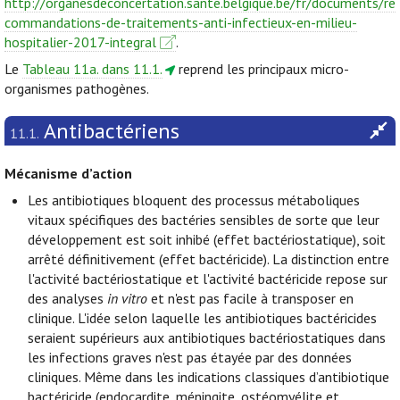
http://organesdeconcertation.sante.belgique.be/fr/documents/re
commandations-de-traitements-anti-infectieux-en-milieu-
hospitalier-2017-integral
.
Le
Tableau 11a. dans 11.1.
reprend les principaux micro-
organismes pathogènes.
Antibactériens
11.1.
Mécanisme d’action
Les antibiotiques bloquent des processus métaboliques
vitaux spécifiques des bactéries sensibles de sorte que leur
développement est soit inhibé (effet bactériostatique), soit
arrêté définitivement (effet bactéricide). La distinction entre
l'activité bactériostatique et l'activité bactéricide repose sur
des analyses
in vitro
et n'est pas facile à transposer en
clinique. L'idée selon laquelle les antibiotiques bactéricides
seraient supérieurs aux antibiotiques bactériostatiques dans
les infections graves n'est pas étayée par des données
cliniques. Même dans les indications classiques d’antibiotique
bactéricide (endocardite, méningite, ostéomyélite et