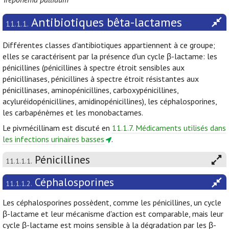
Antibiotiques bêta-lactames
11.1.1.
Différentes classes d'antibiotiques appartiennent à ce groupe;
elles se caractérisent par la présence d'un cycle β-lactame: les
pénicillines (pénicillines à spectre étroit sensibles aux
pénicillinases, pénicillines à spectre étroit résistantes aux
pénicillinases, aminopénicillines, carboxypénicillines,
acyluréidopénicillines, amidinopénicillines), les céphalosporines,
les carbapénèmes et les monobactames.
Le pivmécillinam est discuté en
11.1.7. Médicaments utilisés dans
les infections urinaires basses
.
Pénicillines
11.1.1.1.
Céphalosporines
11.1.1.2.
Les céphalosporines possèdent, comme les pénicillines, un cycle
β-lactame et leur mécanisme d'action est comparable, mais leur
cycle β-lactame est moins sensible à la dégradation par les β-