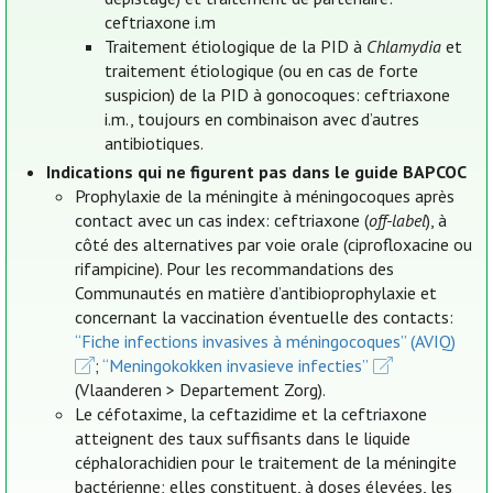
ceftriaxone i.m
Traitement étiologique de la PID à
Chlamydia
et
traitement étiologique (ou en cas de forte
suspicion) de la PID à gonocoques: ceftriaxone
i.m., toujours en combinaison avec d’autres
antibiotiques.
Indications qui ne figurent pas dans le guide BAPCOC
Prophylaxie de la méningite à méningocoques après
contact avec un cas index: ceftriaxone (
off-label
), à
côté des alternatives par voie orale (ciprofloxacine ou
rifampicine). Pour les recommandations des
Communautés en matière d’antibioprophylaxie et
concernant la vaccination éventuelle des contacts:
“Fiche infections invasives à méningocoques” (AVIQ)
;
“Meningokokken invasieve infecties”
(Vlaanderen > Departement Zorg).
Le céfotaxime, la ceftazidime et la ceftriaxone
atteignent des taux suffisants dans le liquide
céphalorachidien pour le traitement de la méningite
bactérienne; elles constituent, à doses élevées, les