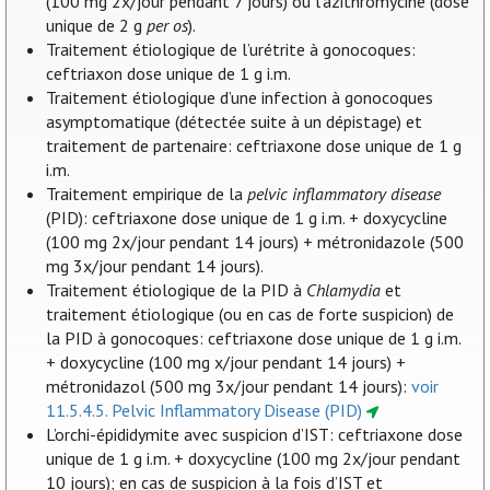
(100 mg 2x/jour pendant 7 jours) ou l’azithromycine (dose
unique de 2 g
per os
).
Traitement étiologique de l’urétrite à gonocoques:
ceftriaxon dose unique de 1 g i.m.
Traitement étiologique d’une infection à gonocoques
asymptomatique (détectée suite à un dépistage) et
traitement de partenaire: ceftriaxone dose unique de 1 g
i.m.
Traitement empirique de la
pelvic inflammatory disease
(PID): ceftriaxone dose unique de 1 g i.m. + doxycycline
(100 mg 2x/jour pendant 14 jours) + métronidazole (500
mg 3x/jour pendant 14 jours).
Traitement étiologique de la PID à
Chlamydia
et
traitement étiologique (ou en cas de forte suspicion) de
la PID à gonocoques: ceftriaxone dose unique de 1 g i.m.
+ doxycycline (100 mg x/jour pendant 14 jours) +
métronidazol (500 mg 3x/jour pendant 14 jours):
voir
11.5.4.5. Pelvic Inflammatory Disease (PID)
L’orchi-épididymite avec suspicion d’IST: ceftriaxone dose
unique de 1 g i.m. + doxycycline (100 mg 2x/jour pendant
10 jours); en cas de suspicion à la fois d’IST et