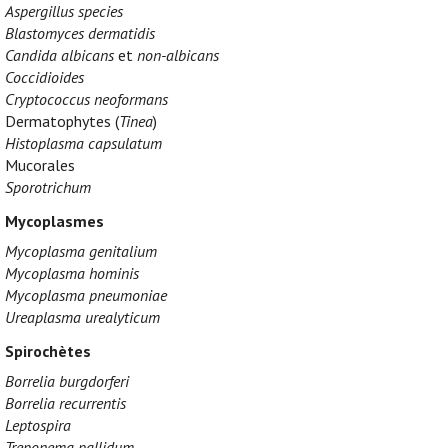
Aspergillus species
Blastomyces dermatidis
Candida albicans
et
non-albicans
Coccidioides
Cryptococcus neoformans
Dermatophytes (
Tinea
)
Histoplasma capsulatum
Mucorales
Sporotrichum
Mycoplasmes
Mycoplasma genitalium
Mycoplasma hominis
Mycoplasma pneumoniae
Ureaplasma urealyticum
Spirochètes
Borrelia burgdorferi
Borrelia recurrentis
Leptospira
Treponema pallidum