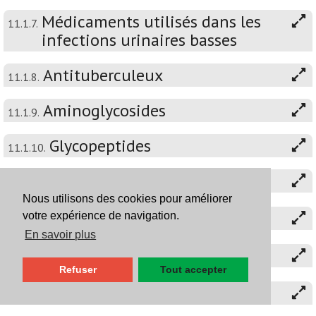
Médicaments utilisés dans les
11.1.7.
infections urinaires basses
Antituberculeux
11.1.8.
Aminoglycosides
11.1.9.
Glycopeptides
11.1.10.
Antibiotiques divers
11.1.11.
Nous utilisons des cookies pour améliorer
Antimycosiques
votre expérience de navigation.
11.2.
En savoir plus
Antiparasitaires
11.3.
Refuser
Tout accepter
Antiviraux
11.4.