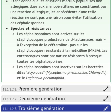
Étant donné que les éruptions maculo-papuleuses non
allergiques dues aux aminopénicillines ne constituent pas
une réaction allergique, les antécédents d’une telle
réaction ne sont pas une raison pour éviter l’utilisation
des céphalosporines.
Spectre et résistances
Les céphalosporines sont actives sur les
staphylocoques producteurs de β-lactamases mais –
à l’exception de la céftaroline - pas sur les
staphylocoques résistants à la méticilline (MRSA). Les
entérocoques sont par nature résistants à presque
toutes les céphalosporines.
Les céphalosporines sont inactives sur les bactéries
dites “atypiques” (
Mycoplasma pneumoniae, Chlamydia
)
et le
Legionella pneumophila
.
Première génération
11.1.1.2.1.
Deuxième génération
11.1.1.2.2.
Troisième génération
11.1.1.2.3.