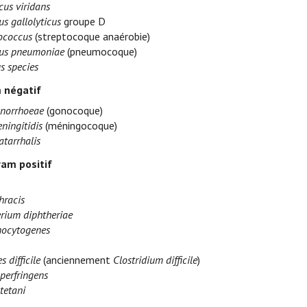
cus viridans
s gallolyticus
groupe D
ococcus
(streptocoque anaérobie)
cus pneumoniae
(pneumocoque)
s species
 négatif
onorrhoeae
(gonocoque)
ningitidis
(méningocoque)
atarrhalis
ram positif
hracis
rium diphtheriae
nocytogenes
s difficile
(anciennement
Clostridium difficile
)
perfringens
tetani