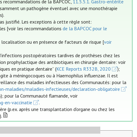
les recommandations de la BAPCOC,
11.5.5.1. Gastro-entérite
suffisamment un pathogène éventuel avec une monothérapie
s).
 justifié. Les exceptions à cette règle sont:
cales [voir les recommandations
de la BAPCOC pour le
localisation ou en présence de facteurs de risque [
voir
d’infections postopératoires tardives de prothèses chez les
tion prophylactique des antibiotiques en chirurgie dentaire: voir
iques en pratique dentaire” (
KCE Reports R332B, 2020
);
ngite à méningocoques ou à Haemophilus influenzae. Il est
rveillance des maladies infectieuses des Communautés: pour la
on-maladies/maladies-infectieuses/declaration-obligatoire
s); pour la Communauté flamande, voir
ng-en-vaccinatie
.
re (p.ex. après une transplantation d’organe ou chez les
).