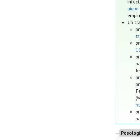
infec
aiguë
empir
Un tr
pr
tr
pr
11
pr
pa
le
p
p
F
(
h
pr
pa
Posolog