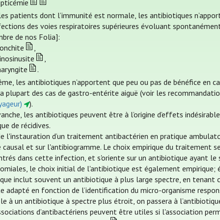
epticémie
les patients dont l’immunité est normale, les antibiotiques n’appo
nfections des voies respiratoires supérieures évoluant spontanémen
bre de nos Folia]:
ronchite
,
inosinusite
,
haryngite
.
me, les antibiotiques n’apportent que peu ou pas de bénéfice en c
la plupart des cas de gastro-entérite aiguë (voir les recommandat
yageur)
).
anche, les antibiotiques peuvent être à l’origine d’effets indésirabl
que de récidives.
e l'instauration d’un traitement antibactérien en pratique ambulatoi
 causal et sur l'antibiogramme. Le choix empirique du traitement se 
trés dans cette infection, et s'oriente sur un antibiotique ayant le
miales, le choix initial de l'antibiotique est également empirique; 
ique inclut souvent un antibiotique à plus large spectre, en tenant
te adapté en fonction de l’identification du micro-organisme respon
le à un antibiotique à spectre plus étroit, on passera à l’antibiotiqu
sociations d’antibactériens peuvent être utiles si l'association perm