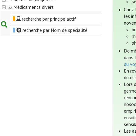
19.
s
Médicaments divers
20.
Chez 
les i
recherche par principe actif
novem
b
recherche par Nom de spécialité
rh
p
De mê
dans 
du vo
En rev
du ris
Lors d
germe
rencon
nosoco
empir
ensui
sensib
Les as