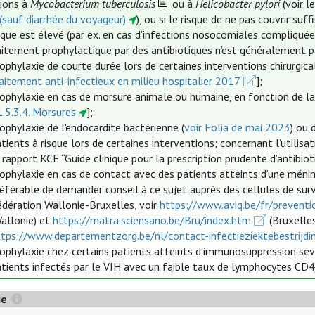
tions à
Mycobacterium tuberculosis
ou à
Helicobacter pylori
(voir 
 (sauf diarrhée du voyageur)
), ou si le risque de ne pas couvrir 
ique est élevé (par ex. en cas d'infections nosocomiales compliquée
aitement prophylactique par des antibiotiques n’est généralement pas
ophylaxie de courte durée lors de certaines interventions chirurgi
aitement anti-infectieux en milieu hospitalier 2017
];
ophylaxie en cas de morsure animale ou humaine, en fonction de la 
.5.3.4. Morsures
];
ophylaxie de l'endocardite bactérienne (
voir Folia de mai 2023
) ou 
tients à risque lors de certaines interventions; concernant l’utilisa
 rapport KCE “Guide clinique pour la prescription prudente d’antibiot
rophylaxie en cas de contact avec des patients atteints d’une méni
référable de demander conseil à ce sujet auprès des cellules de su
édération Wallonie-Bruxelles, voir
https://www.aviq.be/fr/preventi
Wallonie) et
https://matra.sciensano.be/Bru/index.htm
(Bruxelle
ttps://www.departementzorg.be/nl/contact-infectieziektebestrijdi
ophylaxie chez certains patients atteints d’immunosuppression sévè
tients infectés par le VIH avec un faible taux de lymphocytes CD4
ie