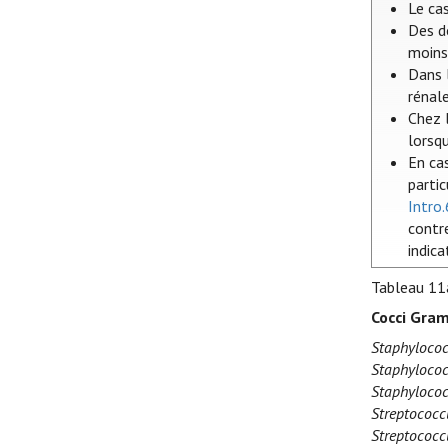
Le ca
Des d
moins 
Dans l
rénal
Chez l
lorsq
En ca
parti
Intro.
contre
indica
Tableau 11
Cocci Gram
Staphylococ
Staphylococ
Staphylococ
Streptococc
Streptococc