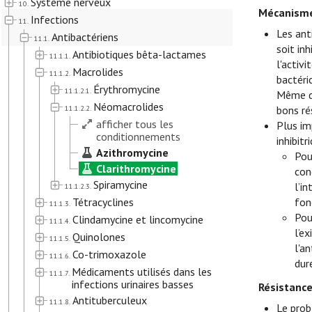
Système nerveux
10.
Mécanisme
Infections
11.
Les ant
Antibactériens
11.1.
soit inh
Antibiotiques bêta-lactames
11.1.1.
l'activ
Macrolides
11.1.2.
bactéri
Érythromycine
11.1.2.1.
Même da
Néomacrolides
11.1.2.2.
bons ré
afficher tous les
Plus im
conditionnements
inhibit
Azithromycine
Pou
Clarithromycine
con
Spiramycine
l’i
11.1.2.3.
Tétracyclines
fon
11.1.3.
Pou
Clindamycine et lincomycine
11.1.4.
l’e
Quinolones
11.1.5.
l'a
Co-trimoxazole
11.1.6.
dur
Médicaments utilisés dans les
11.1.7.
infections urinaires basses
Résistanc
Antituberculeux
11.1.8.
Le prob