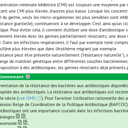
entration minimale inhibitrice (CMI) est toujours une moyenne par
tent une CMI plus élevée, d’autres plus basse. Lorsque les concentra
I du germe, seuls les micro-organismes les plus sensibles sont inhib
istance (partielle), continueront à se développer. C'est ainsi qu'un 
tique. Pour éviter cela, il convient d'utiliser une dose d'antibiotiq
mment élevée. Avec les germes partiellement résistants, une dose d
e. Dans les infections respiratoires, il faut par exemple tenir comp
cilline plus élevées que dans l'érythème migrant par exemple.
istance peut être présente naturellement ("résistance naturelle”),
ange de matériel génétique entre différentes souches bactériennes (
'exposition à des antibiotiques, les germes résistants déjà présen
tionnement
entation de la résistance des bactéries aux antibiotiques disponibl
ropriée des antibiotiques. La résistance aux antibiotiques est rec
e siècle (
voir OMS
). Pour favoriser l’utilisation rationnelle d
ssion Belge de Coordination de la Politique Antibiotique (BAPCOC) (
ntibiotiques ont une importance cruciale dans les infections bactér
éningite
,
neumonie
,