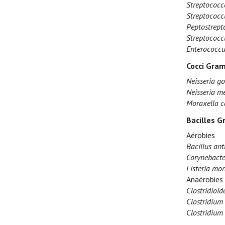
Streptococc
Streptococcu
Peptostrept
Streptococ
Enterococcu
Cocci Gram
Neisseria g
Neisseria me
Moraxella c
Bacilles G
Aérobies
Bacillus ant
Corynebacte
Listeria mo
Anaérobies
Clostridioide
Clostridium 
Clostridium 