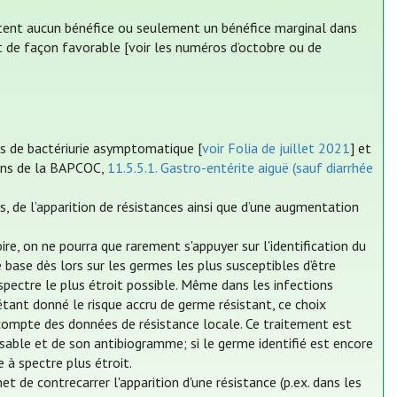
rtent aucun bénéfice ou seulement un bénéfice marginal dans
t de façon favorable [voir les numéros d’octobre ou de
as de bactériurie asymptomatique [
voir Folia de juillet 2021
] et
ions de la BAPCOC,
11.5.5.1. Gastro-entérite aiguë (sauf diarrhée
es, de l’apparition de résistances ainsi que d’une augmentation
re, on ne pourra que rarement s'appuyer sur l'identification du
base dès lors sur les germes les plus susceptibles d’être
 spectre le plus étroit possible. Même dans les infections
étant donné le risque accru de germe résistant, ce choix
 compte des données de résistance locale. Ce traitement est
sable et de son antibiogramme; si le germe identifié est encore
e à spectre plus étroit.
et de contrecarrer l'apparition d'une résistance (p.ex. dans les