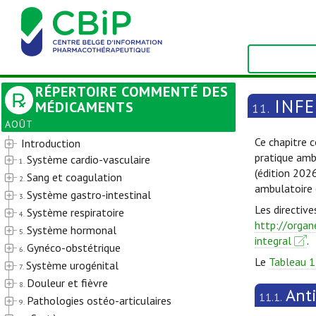
RÉPERTOIRE COMMENTÉ DES
INF
MÉDICAMENTS
11.
AOÛT
Ce chapitre c
Introduction
pratique amb
Système cardio-vasculaire
1.
(édition 202
Sang et coagulation
2.
ambulatoire 
Système gastro-intestinal
3.
Les directive
Système respiratoire
4.
http://organ
Système hormonal
5.
integral
.
Gynéco-obstétrique
6.
Le
Tableau 1
Système urogénital
7.
Douleur et fièvre
8.
Ant
11.1.
Pathologies ostéo-articulaires
9.