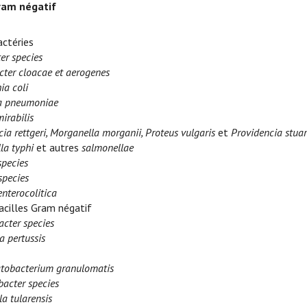
ram négatif
ctéries
er species
cter cloacae et aerogenes
ia coli
la pneumoniae
irabilis
ia rettgeri, Morganella morganii, Proteus vulgaris
et
Providencia stuar
la typhi
et autres
salmonellae
species
species
enterocolitica
acilles Gram négatif
acter species
a pertussis
obacterium granulomatis
acter species
la tularensis