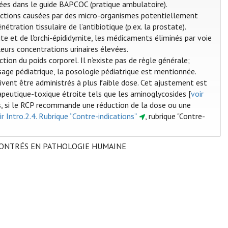
ées dans le guide BAPCOC (pratique ambulatoire).
nfections causées par des micro-organismes potentiellement
tration tissulaire de l’antibiotique (p.ex. la prostate).
ite et de l'orchi-épididymite, les médicaments éliminés par voie
eurs concentrations urinaires élevées.
tion du poids corporel. Il n’existe pas de règle générale;
sage pédiatrique, la posologie pédiatrique est mentionnée.
ivent être administrés à plus faible dose. Cet ajustement est
eutique-toxique étroite tels que les aminoglycosides [
voir
és, si le RCP recommande une réduction de la dose ou une
ir Intro.2.4. Rubrique “Contre-indications”
, rubrique "Contre-
CONTRÉS EN PATHOLOGIE HUMAINE