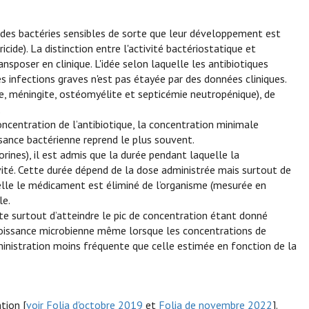
 des bactéries sensibles de sorte que leur développement est
icide). La distinction entre l'activité bactériostatique et
ansposer en clinique. L'idée selon laquelle les antibiotiques
es infections graves n'est pas étayée par des données cliniques.
te, méningite, ostéomyélite et septicémie neutropénique), de
.
concentration de l’antibiotique, la concentration minimale
ssance bactérienne reprend le plus souvent.
porines), il est admis que la durée pendant laquelle la
ivité. Cette durée dépend de la dose administrée mais surtout de
uelle le médicament est éliminé de l’organisme (mesurée en
le.
orte surtout d’atteindre le pic de concentration étant donné
a croissance microbienne même lorsque les concentrations de
dministration moins fréquente que celle estimée en fonction de la
tion [
voir Folia d'octobre 2019
et
Folia de novembre 2022
].