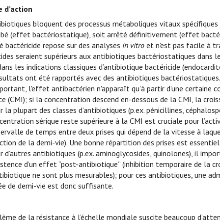
 d’action
ibiotiques bloquent des processus métaboliques vitaux spécifiques
ibé (effet bactériostatique), soit arrêté définitivement (effet bactér
ité bactéricide repose sur des analyses
in vitro
et n'est pas facile à tr
cides seraient supérieurs aux antibiotiques bactériostatiques dans l
ns les indications classiques d’antibiotique bactéricide (endocardi
sultats ont été rapportés avec des antibiotiques bactériostatiques
portant, l'effet antibactérien n'apparaît qu'à partir d’une certaine 
rice (CMI); si la concentration descend en-dessous de la CMI, la croi
r la plupart des classes d’antibiotiques (p.ex. pénicillines, céphalos
centration sérique reste supérieure à la CMI est cruciale pour l’act
ntervalle de temps entre deux prises qui dépend de la vitesse à laq
ction de la demi-vie). Une bonne répartition des prises est essentiel
r d’autres antibiotiques (p.ex. aminoglycosides, quinolones), il imp
xistence d’un effet “post-antibiotique” (inhibition temporaire de l
ntibiotique ne sont plus mesurables); pour ces antibiotiques, une a
ée de demi-vie est donc suffisante.
e
lème de la résistance à l’échelle mondiale suscite beaucoup d’atten