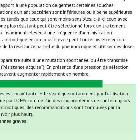
 rapport à une population de germes: certaines souches
tions d’un antibactérien sont inférieures ou à peine supérieures
és tandis que ceux qui sont moins sensibles, c.-à-d. ceux avec
clone plus résistant peut être sélectionné lors d'un traitement
ue suffisamment élevée à une fréquence d’administration
’antibiotique encore plus élevée peut toutefois être encore
te de la résistance partielle du pneumocoque et utiliser des doses
 apparaître suite à une mutation spontanée, ou être transmise
"résistance acquise”). En présence d'une pression de sélection
ts peuvent augmenter rapidement en nombre.
es est inquiétante. Elle s’explique notamment par l’utilisation
onnue par l’OMS comme l'un des cinq problèmes de santé majeurs
es antibiotiques, des recommandations sont formulées par la
voir plus haut).
iennes graves: