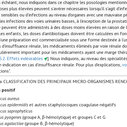
s échéant, nous indiquons dans ce chapitre les posologies mentionn
oses plus élevées peuvent s’avérer nécessaires lorsqu'il s'agit d'i
sensibles ou d’infections au niveau d'organes avec une mauvaise péné
es infections des voies urinaires basses, à l'exception de la prostat
e peuvent être administrés à des doses moins élevées en raison de l
es enfants, les doses d’antibiotiques doivent être calculées en fonc
u’une préparation est commercialisée sous une forme destinée à l’u
s d'insuffisance rénale, les médicaments éliminés par voie rénale do
culièrement important pour les médicaments ayant une marge thérap
6.2. Effets indésirables
]. Nous indiquons, au niveau des spécialit
-indication en cas d’insuffisance rénale. Pour plus d'explications,
vo
tions".
a.
CLASSIFICATION DES PRINCIPAUX MICRO-ORGANISMES REN
 positif
cus aureus
cus epidermidis
et autres staphylocoques coagulase-négatifs
cus saprophyticus
us pyogenes
(groupe A, β-hémolytique) et groupes C et G
us agalactiae
(groupe B, β-hémolytique)