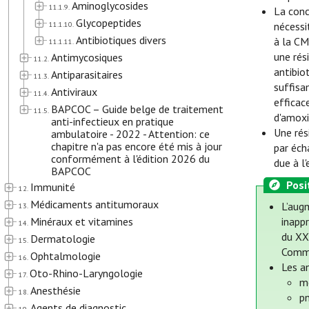
Aminoglycosides
11.1.9.
La conc
Glycopeptides
11.1.10.
nécessi
Antibiotiques divers
à la CM
11.1.11.
une rés
Antimycosiques
11.2.
antibio
Antiparasitaires
11.3.
suffisa
Antiviraux
11.4.
efficac
BAPCOC – Guide belge de traitement
11.5.
d'amoxi
anti-infectieux en pratique
Une rés
ambulatoire - 2022 - Attention: ce
chapitre n'a pas encore été mis à jour
par éch
conformément à l'édition 2026 du
due à l
BAPCOC
Posi
Immunité
12.
Médicaments antitumoraux
L’augm
13.
Minéraux et vitamines
inapp
14.
du XXI
Dermatologie
15.
Commi
Ophtalmologie
16.
Les a
Oto-Rhino-Laryngologie
17.
m
Anesthésie
18.
p
Agents de diagnostic