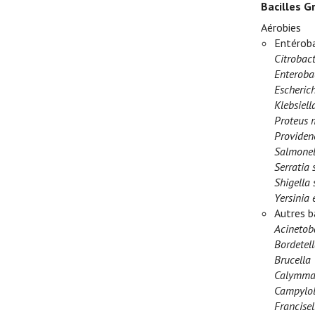
Bacilles G
Aérobies
Entéroba
Citrobact
Enteroba
Escherich
Klebsiel
Proteus m
Providenc
Salmonel
Serratia 
Shigella 
Yersinia 
Autres b
Acinetob
Bordetell
Brucella
Calymmat
Campylob
Francisel