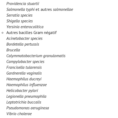
Providencia stuartii
Salmonella typhi
et autres
salmonellae
Serratia species
Shigella species
Yersinia enterocolitica
Autres bacilles Gram négatif
Acinetobacter species
Bordetella pertussis
Brucella
Calymmatobacterium granulomatis
Campylobacter species
Francisella tularensis
Gardnerella vaginalis
Haemophilus ducreyi
Haemophilus influenzae
Helicobacter pylori
Legionella pneumophila
Leptotrichia buccalis
Pseudomonas aeruginosa
Vibrio cholerae