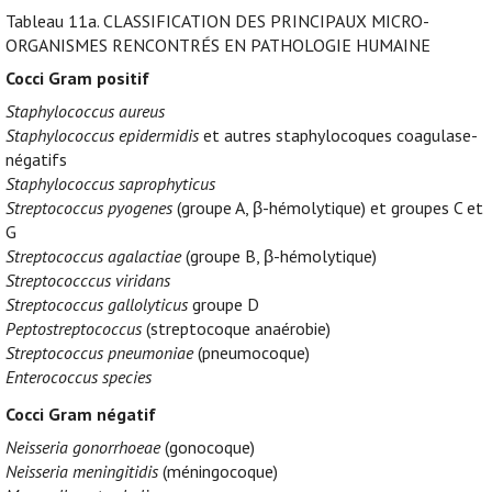
Tableau 11a.
CLASSIFICATION DES PRINCIPAUX MICRO-
ORGANISMES RENCONTRÉS EN PATHOLOGIE HUMAINE
Cocci Gram positif
Staphylococcus aureus
Staphylococcus epidermidis
et autres staphylocoques coagulase-
négatifs
Staphylococcus saprophyticus
Streptococcus pyogenes
(groupe A, β-hémolytique) et groupes C et
G
Streptococcus agalactiae
(groupe B, β-hémolytique)
Streptococccus viridans
Streptococcus gallolyticus
groupe D
Peptostreptococcus
(streptocoque anaérobie)
Streptococcus pneumoniae
(pneumocoque)
Enterococcus species
Cocci Gram négatif
Neisseria gonorrhoeae
(gonocoque)
Neisseria meningitidis
(méningocoque)