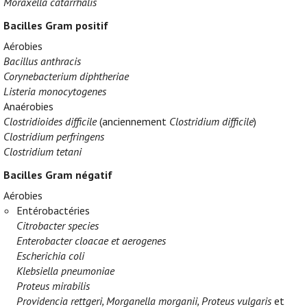
Moraxella catarrhalis
Bacilles Gram positif
Aérobies
Bacillus anthracis
Corynebacterium diphtheriae
Listeria monocytogenes
Anaérobies
Clostridioides difficile
(anciennement
Clostridium difficile
)
Clostridium perfringens
Clostridium tetani
Bacilles Gram négatif
Aérobies
Entérobactéries
Citrobacter species
Enterobacter cloacae et aerogenes
Escherichia coli
Klebsiella pneumoniae
Proteus mirabilis
Providencia rettgeri, Morganella morganii, Proteus vulgaris
et