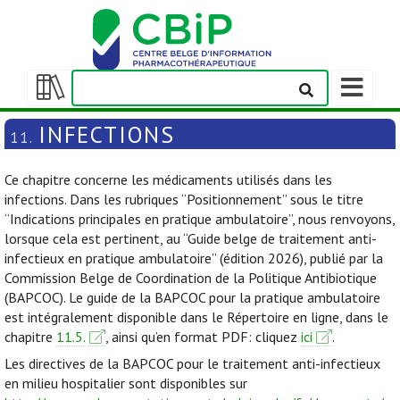
Afficher/m
la
Afficher/masquer
barre
la
INFECTIONS
11.
de
table
navigation
des
Ce chapitre concerne les médicaments utilisés dans les
matières
infections. Dans les rubriques “Positionnement” sous le titre
“Indications principales en pratique ambulatoire”, nous renvoyons,
lorsque cela est pertinent, au “Guide belge de traitement anti-
infectieux en pratique ambulatoire” (édition 2026), publié par la
Commission Belge de Coordination de la Politique Antibiotique
(BAPCOC). Le guide de la BAPCOC pour la pratique ambulatoire
est intégralement disponible dans le Répertoire en ligne, dans le
chapitre
11.5.
, ainsi qu’en format PDF: cliquez
ici
.
Les directives de la BAPCOC pour le traitement anti-infectieux
en milieu hospitalier sont disponibles sur