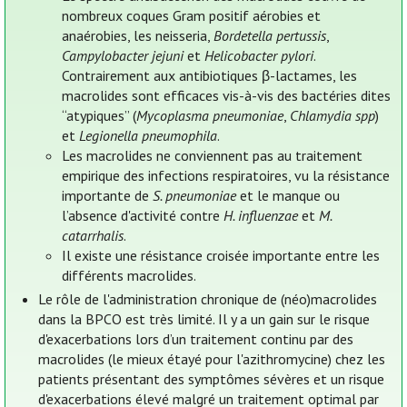
nombreux coques Gram positif aérobies et
anaérobies, les neisseria,
Bordetella pertussis
,
Campylobacter jejuni
et
Helicobacter pylori
.
Contrairement aux antibiotiques β-lactames, les
macrolides sont efficaces vis-à-vis des bactéries dites
“atypiques” (
Mycoplasma pneumoniae
,
Chlamydia spp
)
et
Legionella pneumophila
.
Les macrolides ne conviennent pas au traitement
empirique des infections respiratoires, vu la résistance
importante de
S. pneumoniae
et le manque ou
l’absence d'activité contre
H. influenzae
et
M.
catarrhalis
.
Il existe une résistance croisée importante entre les
différents macrolides.
Le rôle de l'administration chronique de (néo)macrolides
dans la BPCO est très limité. Il y a un gain sur le risque
d'exacerbations lors d’un traitement continu par des
macrolides (le mieux étayé pour l'azithromycine) chez les
patients présentant des symptômes sévères et un risque
d'exacerbations élevé malgré un traitement optimal par