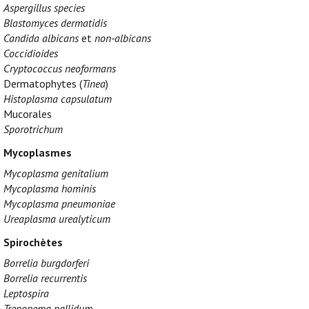
Aspergillus species
Blastomyces dermatidis
Candida albicans
et
non-albicans
Coccidioides
Cryptococcus neoformans
Dermatophytes (
Tinea
)
Histoplasma capsulatum
Mucorales
Sporotrichum
Mycoplasmes
Mycoplasma genitalium
Mycoplasma hominis
Mycoplasma pneumoniae
Ureaplasma urealyticum
Spirochètes
Borrelia burgdorferi
Borrelia recurrentis
Leptospira
Treponema pallidum