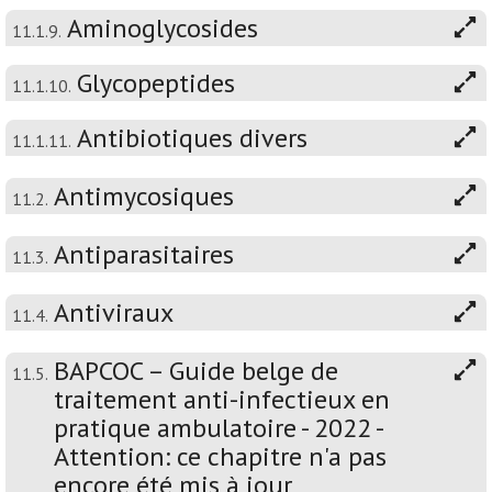
Aminoglycosides
11.1.9.
Glycopeptides
11.1.10.
Antibiotiques divers
11.1.11.
Antimycosiques
11.2.
Antiparasitaires
11.3.
Antiviraux
11.4.
BAPCOC – Guide belge de
11.5.
traitement anti-infectieux en
pratique ambulatoire - 2022 -
Attention: ce chapitre n'a pas
encore été mis à jour