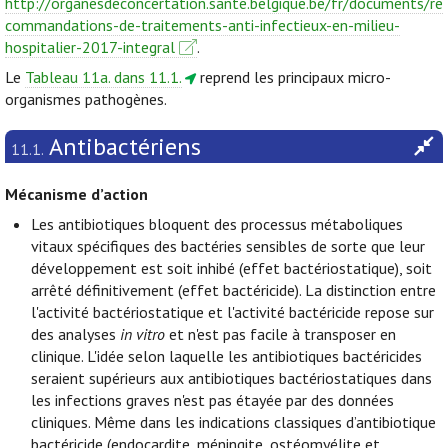
http://organesdeconcertation.sante.belgique.be/fr/documents/re
commandations-de-traitements-anti-infectieux-en-milieu-
hospitalier-2017-integral
.
Le
Tableau 11a. dans 11.1.
reprend les principaux micro-
organismes pathogènes.
Antibactériens
11.1.
Mécanisme d’action
Les antibiotiques bloquent des processus métaboliques
vitaux spécifiques des bactéries sensibles de sorte que leur
développement est soit inhibé (effet bactériostatique), soit
arrêté définitivement (effet bactéricide). La distinction entre
l'activité bactériostatique et l'activité bactéricide repose sur
des analyses
in vitro
et n'est pas facile à transposer en
clinique. L'idée selon laquelle les antibiotiques bactéricides
seraient supérieurs aux antibiotiques bactériostatiques dans
les infections graves n'est pas étayée par des données
cliniques. Même dans les indications classiques d’antibiotique
bactéricide (endocardite, méningite, ostéomyélite et