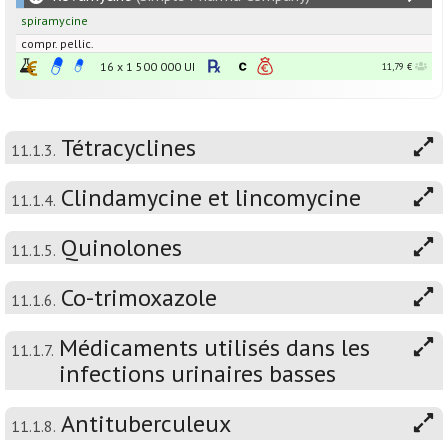
spiramycine
compr. pellic.
16 x
1 500 000
UI
11,79 €
Tétracyclines
11.1.3.
Clindamycine et lincomycine
11.1.4.
Quinolones
11.1.5.
Co-trimoxazole
11.1.6.
Médicaments utilisés dans les
11.1.7.
infections urinaires basses
Antituberculeux
11.1.8.