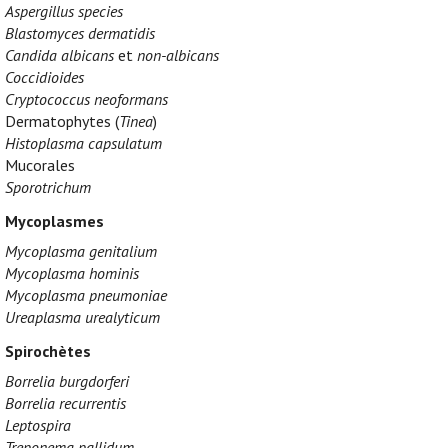
Aspergillus species
Blastomyces dermatidis
Candida albicans
et
non-albicans
Coccidioides
Cryptococcus neoformans
Dermatophytes (
Tinea
)
Histoplasma capsulatum
Mucorales
Sporotrichum
Mycoplasmes
Mycoplasma genitalium
Mycoplasma hominis
Mycoplasma pneumoniae
Ureaplasma urealyticum
Spirochètes
Borrelia burgdorferi
Borrelia recurrentis
Leptospira
Treponema pallidum