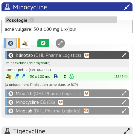
Minocycline
Posologie
acné vulgaire: 50 à 100 mg 1 x/jour
Klinotab
(DHL Pharma Logistics)
minocycline
(chlorhydrate)
compr. pellic. (séc. quantit.)
30 x
100
mg
12,85 €
(a uniquement l’indication acné dans le RCP)
Mino-50
(DHL Pharma Logistics)
Minocycline EG
(EG)
Minotab
(DHL Pharma Logistics)
Tigécycline