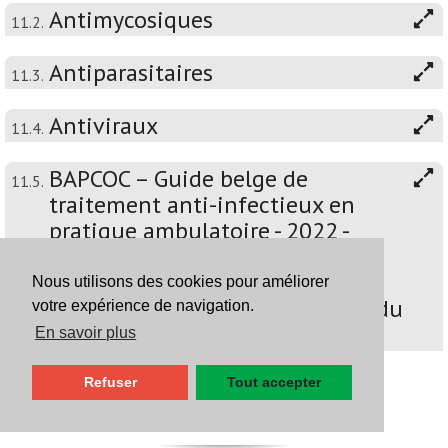
Antimycosiques
11.2.
Antiparasitaires
11.3.
Antiviraux
11.4.
BAPCOC – Guide belge de
11.5.
traitement anti-infectieux en
pratique ambulatoire - 2022 -
Attention: ce chapitre n'a pas
encore été mis à jour
Nous utilisons des cookies pour améliorer
conformément à l'édition 2026 du
votre expérience de navigation.
BAPCOC
En savoir plus
Refuser
Tout accepter