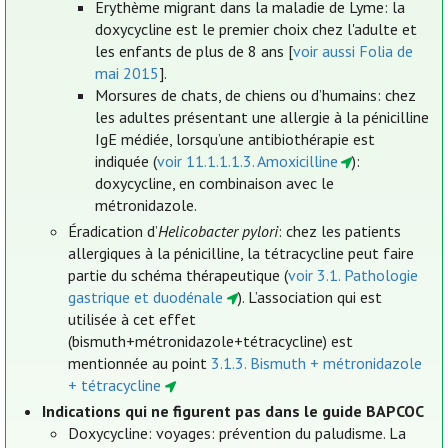
Erythème migrant dans la maladie de Lyme: la
doxycycline est le premier choix chez l'adulte et
les enfants de plus de 8 ans [
voir aussi Folia de
mai 2015
].
Morsures de chats, de chiens ou d’humains: chez
les adultes présentant une allergie à la pénicilline
IgE médiée, lorsqu’une antibiothérapie est
indiquée (
voir 11.1.1.1.3. Amoxicilline
):
doxycycline, en combinaison avec le
métronidazole.
Éradication d’
Helicobacter pylori
: chez les patients
allergiques à la pénicilline, la tétracycline peut faire
partie du schéma thérapeutique (
voir 3.1. Pathologie
gastrique et duodénale
). L’association qui est
utilisée à cet effet
(bismuth+métronidazole+tétracycline) est
mentionnée au point
3.1.3. Bismuth + métronidazole
+ tétracycline
Indications qui ne figurent pas dans le guide BAPCOC
Doxycycline: voyages: prévention du paludisme. La