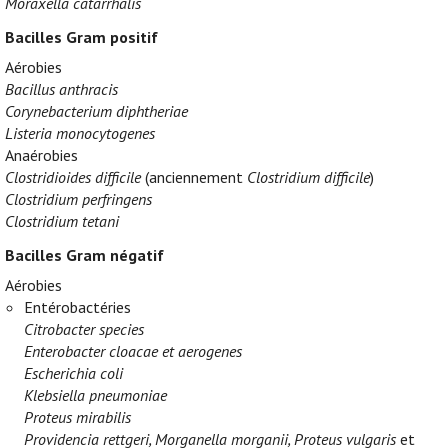
Moraxella catarrhalis
Bacilles Gram positif
Aérobies
Bacillus anthracis
Corynebacterium diphtheriae
Listeria monocytogenes
Anaérobies
Clostridioides difficile
(anciennement
Clostridium difficile
)
Clostridium perfringens
Clostridium tetani
Bacilles Gram négatif
Aérobies
Entérobactéries
Citrobacter species
Enterobacter cloacae et aerogenes
Escherichia coli
Klebsiella pneumoniae
Proteus mirabilis
Providencia rettgeri, Morganella morganii, Proteus vulgaris
et