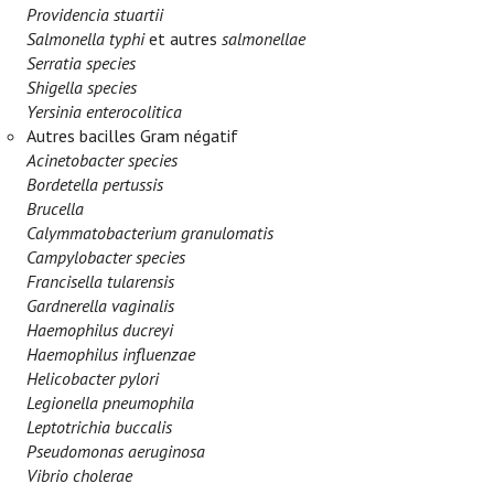
Providencia stuartii
Salmonella typhi
et autres
salmonellae
Serratia species
Shigella species
Yersinia enterocolitica
Autres bacilles Gram négatif
Acinetobacter species
Bordetella pertussis
Brucella
Calymmatobacterium granulomatis
Campylobacter species
Francisella tularensis
Gardnerella vaginalis
Haemophilus ducreyi
Haemophilus influenzae
Helicobacter pylori
Legionella pneumophila
Leptotrichia buccalis
Pseudomonas aeruginosa
Vibrio cholerae