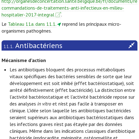
http://organesdeconcertation.sante.belgique.be/fr/documents/re
commandations-de-traitements-anti-infectieux-en-milieu-
hospitalier-2017-integral
.
Le
Tableau 11a. dans 11.1.
reprend les principaux micro-
organismes pathogènes.
Antibactériens
11.1.
Mécanisme d’action
Les antibiotiques bloquent des processus métaboliques
vitaux spécifiques des bactéries sensibles de sorte que leur
développement est soit inhibé (effet bactériostatique), soit
arrêté définitivement (effet bactéricide). La distinction entre
l'activité bactériostatique et l'activité bactéricide repose sur
des analyses
in vitro
et n'est pas facile à transposer en
clinique. L'idée selon laquelle les antibiotiques bactéricides
seraient supérieurs aux antibiotiques bactériostatiques dans
les infections graves n'est pas étayée par des données
cliniques. Même dans les indications classiques d’antibiotique
bactéricide (endocardite, méningite, ostéomyélite et