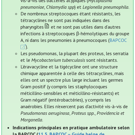
vis-à-vis des bactéries atypiques (
Mycoplasma
pneumoniae
,
Chlamydia spp
) et
Legionella pneumophila
.
De nombreux streptocoques étant résistants, les
tétracyclines ne sont pas indiquées dans des
pharyngites
et ne sont pas utiles dans d’autres
infections à streptocoques β-hémolytiques du groupe
A, ni dans les pneumonies à pneumocoques (
BAPCOC
).
Les pseudomonas, la plupart des proteus, les serratia
et le
Mycobacterium tuberculosis
sont résistants.
L’éravacycline et la tigécycline ont une structure
chimique apparentée à celle des tétracyclines, mais
elles ont un spectre plus large incluant les germes
Gram positif (y compris les staphylocoques
méticillino-sensibles et méticillino-résistants) et
Gram négatif (entérobactéries), y compris les
anaérobies. Elles n'exercent pas d'activité vis-à-vis de
Pseudomonas aeruginosa
,
Proteus spp.
,
Providencia et
Morganella
.
Indications principales en pratique ambulatoire selon
la BAPCOC (
11.5. BAPCOC – Guide belge de