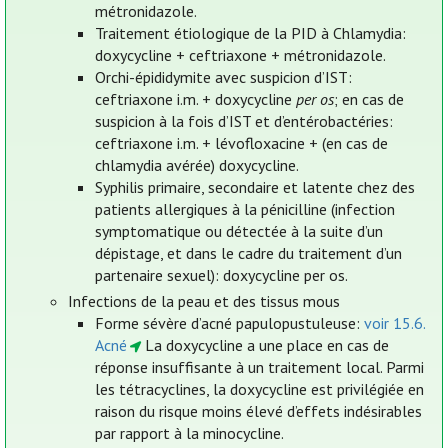
métronidazole.
Traitement étiologique de la PID à Chlamydia:
doxycycline + ceftriaxone + métronidazole.
Orchi-épididymite avec suspicion d’IST:
ceftriaxone i.m. + doxycycline
per os
; en cas de
suspicion à la fois d’IST et d’entérobactéries:
ceftriaxone i.m. + lévofloxacine + (en cas de
chlamydia avérée) doxycycline.
Syphilis primaire, secondaire et latente chez des
patients allergiques à la pénicilline (infection
symptomatique ou détectée à la suite d’un
dépistage, et dans le cadre du traitement d’un
partenaire sexuel): doxycycline per os.
Infections de la peau et des tissus mous
Forme sévère d’acné papulopustuleuse:
voir 15.6.
Acné
La doxycycline a une place en cas de
réponse insuffisante à un traitement local. Parmi
les tétracyclines, la doxycycline est privilégiée en
raison du risque moins élevé d’effets indésirables
par rapport à la minocycline.