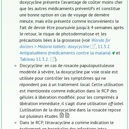
doxycycline présente l'avantage de coûter moins cher
que les autres médicaments préventifs et constitue
une bonne option en cas de voyage de dernière
minute, mais elle présente comme inconvénients le
fait de devoir être poursuivie jusqu'à 4 semaines après
le retour, le risque de photodermatose et les
précautions liées à la grossesse (voir
Wanda for
doctors > Malaria tablets: doxycycline
,
11.3.2.
Antipaludéens (médicaments contre la malaria)
et
Tableau 11.3.2.
).
Docycycline: en cas de rosacée papulopustuleuse
modérée à sévère, la doxycycline par voie orale est
utilisée pour contrôler les symptômes qui ne
répondent pas à un traitement local. Cette utilisation
est mentionnée comme indication dans le RCP des
gélules à libération modifiée; pour les comprimés à
libération immédiate, il s’agit d’une utilisation
off-label
.
L'utilisation de la doxycycline dans la rosacée repose
sur plusieurs études.
Dans le RCP, l’éravacycline a comme indication le
traitement en hospitalier des infections intra-