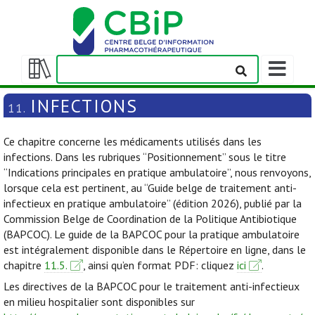
Afficher/m
la
Afficher/masquer
barre
la
INFECTIONS
11.
de
table
navigation
des
Ce chapitre concerne les médicaments utilisés dans les
matières
infections. Dans les rubriques “Positionnement” sous le titre
“Indications principales en pratique ambulatoire”, nous renvoyons,
lorsque cela est pertinent, au “Guide belge de traitement anti-
infectieux en pratique ambulatoire” (édition 2026), publié par la
Commission Belge de Coordination de la Politique Antibiotique
(BAPCOC). Le guide de la BAPCOC pour la pratique ambulatoire
est intégralement disponible dans le Répertoire en ligne, dans le
chapitre
11.5.
, ainsi qu’en format PDF: cliquez
ici
.
Les directives de la BAPCOC pour le traitement anti-infectieux
en milieu hospitalier sont disponibles sur