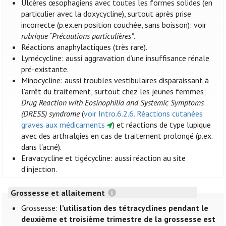
Ulcères œsophagiens avec toutes les formes solides (en
particulier avec la doxycycline), surtout après prise
incorrecte (p.ex.en position couchée, sans boisson): voir
rubrique “Précautions particulières”
.
Réactions anaphylactiques (très rare).
Lymécycline: aussi aggravation d’une insuffisance rénale
pré-existante.
Minocycline: aussi troubles vestibulaires disparaissant à
l'arrêt du traitement, surtout chez les jeunes femmes;
Drug Reaction with Eosinophilia and Systemic Symptoms
(DRESS) syndrome
(
voir Intro.6.2.6. Réactions cutanées
graves aux médicaments
) et réactions de type lupique
avec des arthralgies en cas de traitement prolongé (p.ex.
dans l'acné).
Eravacycline et tigécycline: aussi réaction au site
d’injection.
Grossesse et allaitement
Grossesse:
l’utilisation des tétracyclines pendant le
deuxième et troisième trimestre de la grossesse est