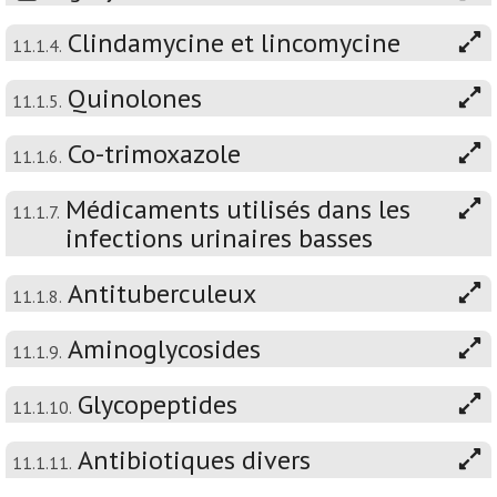
Clindamycine et lincomycine
11.1.4.
Quinolones
11.1.5.
Co-trimoxazole
11.1.6.
Médicaments utilisés dans les
11.1.7.
infections urinaires basses
Antituberculeux
11.1.8.
Aminoglycosides
11.1.9.
Glycopeptides
11.1.10.
Antibiotiques divers
11.1.11.