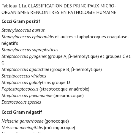
Tableau 11a.
CLASSIFICATION DES PRINCIPAUX MICRO-
ORGANISMES RENCONTRÉS EN PATHOLOGIE HUMAINE
Cocci Gram positif
Staphylococcus aureus
Staphylococcus epidermidis
et autres staphylocoques coagulase-
négatifs
Staphylococcus saprophyticus
Streptococcus pyogenes
(groupe A, β-hémolytique) et groupes C et
G
Streptococcus agalactiae
(groupe B, β-hémolytique)
Streptococccus viridans
Streptococcus gallolyticus
groupe D
Peptostreptococcus
(streptocoque anaérobie)
Streptococcus pneumoniae
(pneumocoque)
Enterococcus species
Cocci Gram négatif
Neisseria gonorrhoeae
(gonocoque)
Neisseria meningitidis
(méningocoque)