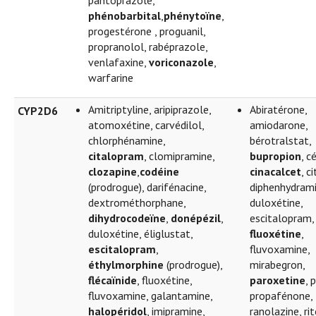
pantoprazole,
phénobarbital
,
phénytoïne
,
progestérone , proguanil,
propranolol, rabéprazole,
venlafaxine,
voriconazole
,
warfarine
Amitriptyline, aripiprazole,
Abiratérone,
CYP2D6
atomoxétine, carvédilol,
amiodarone,
chlorphénamine,
bérotralstat,
citalopram
, clomipramine,
bupropion
, c
clozapine
,
codéine
cinacalcet
, c
(prodrogue), darifénacine,
diphenhydrami
dextrométhorphane,
duloxétine,
dihydrocodeïne
,
donépézil
,
escitalopram, 
duloxétine, éliglustat,
fluoxétine
,
escitalopram
,
fluvoxamine,
éthylmorphine
(prodrogue),
mirabegron,
flécaïnide
, fluoxétine,
paroxetine
, 
fluvoxamine, galantamine,
propafénone,
halopéridol
, imipramine,
ranolazine, rit