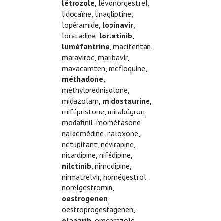
létrozole
, lévonorgestrel,
lidocaïne, linagliptine,
lopéramide,
lopinavir
,
loratadine,
lorlatinib
,
luméfantrine
, macitentan,
maraviroc, maribavir,
mavacamten, méfloquine,
méthadone
,
méthylprednisolone,
midazolam,
midostaurine
,
mifépristone, mirabégron,
modafinil, mométasone,
naldémédine, naloxone,
nétupitant, névirapine,
nicardipine, nifédipine,
nilotinib
, nimodipine,
nirmatrelvir, nomégestrol,
norelgestromin,
oestrogenen
,
oestroprogestagenen,
olaparib
, oméprazole,