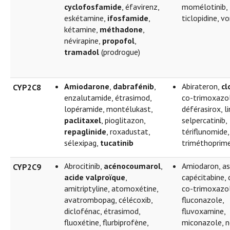
cyclofosfamide
, éfavirenz,
momélotinib, 
eskétamine,
ifosfamide
,
ticlopidine, v
kétamine,
méthadone
,
névirapine,
propofol
,
tramadol
(prodrogue)
Amiodarone
,
dabrafénib
,
Abirateron,
cl
CYP2C8
enzalutamide, étrasimod,
co-trimoxazol
lopéramide, montélukast,
déférasirox, l
paclitaxel
, pioglitazon,
selpercatinib,
repaglinide
, roxadustat,
tériflunomide,
sélexipag,
tucatinib
triméthoprime
Abrocitinib,
acénocoumarol
,
Amiodaron, as
CYP2C9
acide valproïque
,
capécitabine, c
amitriptyline, atomoxétine,
co-trimoxazol
avatrombopag, célécoxib,
fluconazole,
diclofénac, étrasimod,
fluvoxamine,
fluoxétine, flurbiprofène,
miconazole, n