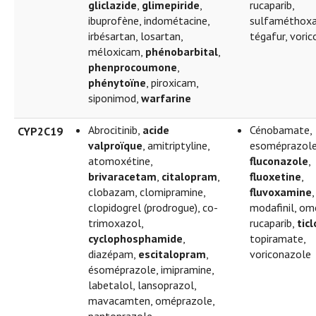
gliclazide
,
glimepiride
,
rucaparib,
ibuprofène, indométacine,
sulfaméthoxa
irbésartan, losartan,
tégafur, vori
méloxicam,
phénobarbital
,
phenprocoumone
,
phénytoïne
, piroxicam,
siponimod,
warfarine
Abrocitinib,
acide
Cénobamate,
CYP2C19
valproïque
, amitriptyline,
esoméprazole
atomoxétine,
fluconazole
,
brivaracetam
,
citalopram
,
fluoxetine
,
clobazam, clomipramine,
fluvoxamine
,
clopidogrel (prodrogue), co-
modafinil, om
trimoxazol,
rucaparib,
tic
cyclophosphamide
,
topiramate,
diazépam,
escitalopram
,
voriconazole
ésoméprazole, imipramine,
labetalol, lansoprazol,
mavacamten, oméprazole,