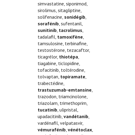
simvastatine, siponimod,
sirolimus, sitagliptine,
solifenacine,
sonidégib
,
sorafénib
, sufentanil,
sunitinib
,
tacrolimus
,
tadalafil,
tamoxifène
,
tamsulosine, terbinafine,
testostérone, tezacaftor,
ticagrélor,
thiotépa
,
tiagabine, ticlopidine,
tofacitinib, toltérodine,
tolvaptan,
topiramate
,
trabectédine,
trastuzumab-emtansine
,
trazodon, triamcinolone,
triazolam, trimethoprim,
tucatinib
, ulipristal,
upadacitinib,
vandétanib
,
vardénafil, velpatasvir,
vémurafénib
,
vénétoclax
,