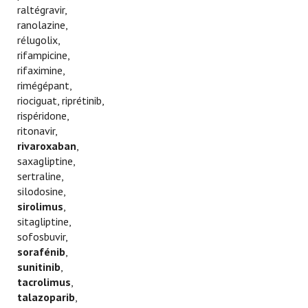
raltégravir,
ranolazine,
rélugolix,
rifampicine,
rifaximine,
rimégépant,
riociguat, riprétinib,
rispéridone,
ritonavir,
rivaroxaban
,
saxagliptine,
sertraline,
silodosine,
sirolimus
,
sitagliptine,
sofosbuvir,
sorafénib
,
sunitinib
,
tacrolimus
,
talazoparib
,