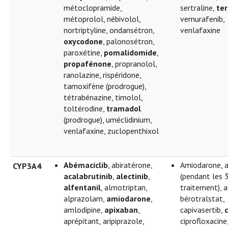
métoclopramide,
sertraline,
ter
métoprolol, nébivolol,
vemurafenib,
nortriptyline, ondansétron,
venlafaxine
oxycodone
, palonosétron,
paroxétine,
pomalidomide
,
propafénone
, propranolol,
ranolazine, rispéridone,
tamoxifène (prodrogue),
tétrabénazine, timolol,
toltérodine,
tramadol
(prodrogue), uméclidinium,
venlafaxine, zuclopenthixol
Abémaciclib
, abiratérone,
Amiodarone, a
CYP3A4
acalabrutinib
,
alectinib
,
(pendant les 3
alfentanil
, almotriptan,
traitement), a
alprazolam,
amiodarone
,
bérotralstat,
amlodipine,
apixaban
,
capivasertib,
c
aprépitant, aripiprazole,
ciprofloxacine