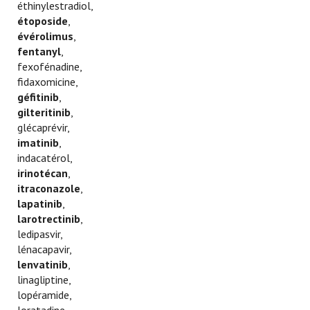
éthinylestradiol,
étoposide
,
évérolimus
,
fentanyl
,
fexofénadine,
fidaxomicine,
géfitinib
,
gilteritinib
,
glécaprévir,
imatinib
,
indacatérol,
irinotécan
,
itraconazole
,
lapatinib
,
larotrectinib
,
ledipasvir,
lénacapavir,
lenvatinib
,
linagliptine,
lopéramide,
loratadine,