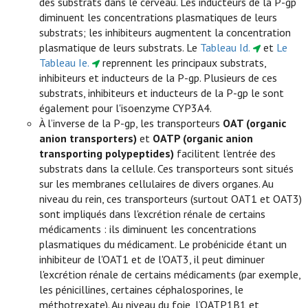
des substrats dans le cerveau. Les inducteurs de la P-gp
diminuent les concentrations plasmatiques de leurs
substrats; les inhibiteurs augmentent la concentration
plasmatique de leurs substrats. Le
Tableau Id.
et
Le
Tableau Ie.
reprennent les principaux substrats,
inhibiteurs et inducteurs de la P-gp. Plusieurs de ces
substrats, inhibiteurs et inducteurs de la P-gp le sont
également pour l'isoenzyme CYP3A4.
À l’inverse de la P-gp, les transporteurs
OAT (organic
anion transporters)
et
OATP (organic anion
transporting polypeptides)
facilitent l’entrée des
substrats dans la cellule. Ces transporteurs sont situés
sur les membranes cellulaires de divers organes. Au
niveau du rein, ces transporteurs (surtout OAT1 et OAT3)
sont impliqués dans l'excrétion rénale de certains
médicaments : ils diminuent les concentrations
plasmatiques du médicament. Le probénicide étant un
inhibiteur de l'OAT1 et de l'OAT3, il peut diminuer
l'excrétion rénale de certains médicaments (par exemple,
les pénicillines, certaines céphalosporines, le
méthotrexate). Au niveau du foie, l’OATP1B1 et