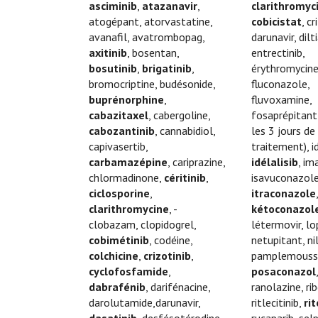
asciminib
,
atazanavir
,
clarithromyc
atogépant, atorvastatine,
cobicistat
, cr
avanafil, avatrombopag,
darunavir, dil
axitinib
, bosentan,
entrectinib,
bosutinib
,
brigatinib
,
érythromycine
bromocriptine, budésonide,
fluconazole,
buprénorphine
,
fluvoxamine,
cabazitaxel
, cabergoline,
fosaprépitant
cabozantinib
, cannabidiol,
les 3 jours de
capivasertib,
traitement), 
carbamazépine
, cariprazine,
idélalisib
, im
chlormadinone,
céritinib
,
isavuconazole
ciclosporine
,
itraconazole
clarithromycine
, -
kétoconazol
clobazam, clopidogrel,
létermovir, lop
cobimétinib
, codéine,
netupitant, nil
colchicine
,
crizotinib
,
pamplemouss
cyclofosfamide
,
posaconazol
dabrafénib
, darifénacine,
ranolazine, rib
darolutamide,darunavir,
ritlecitinib,
ri