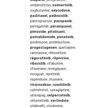
ondansétron,
osimertinib
,
oxybutynine,
oxycodone
,
paclitaxel
,
palbociclib
,
pantoprazole,
pazopanib
,
pemigatinib,
pérampanel
,
pimozide
,
pitolisant
,
pomalidomide
,
ponatinib
,
prednisone, prednisolone,
progestagenen
, quetiapine,
ranolazine, réboxétine,
régorafénib
,
rilpivirine
,
ribociclib
, rifabutine,
rifaximine, rimégépant,
riociguat, riprétinib,
rispéridone, ritonavir,
rivaroxaban
,
ruxolitinib
,
salmétérol, saxagliptine,
sélexipag,
selpercatinib
,
sélumétinib,
sertindole
,
sildénafil, silodosine,