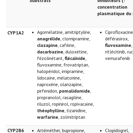
Substrats
Inhibiteurs (↑
concentration
plasmatique du 
Agomélatine, amitriptyline,
Ciprofloxacine
CYP1A2
anagrélide
, clomipramine,
déférasirox,
clozapine
, caféine,
fluvoxamine
,
dacarbazine
, duloxétine,
ritlécitinib, ru
fézolinétant,
flécaïnide
,
vemurafenib
fluvoxamine, frovatriptan,
halopéridol, imipramine,
lidocaïne, mélatonine,
naproxène, olanzapine,
pirfenidon,
pomalidomide
,
propranolol, rasagiline,
riluzol, ropinirol, ropivacaïne,
théophylline
, tizanidine,
warfarine
, zolmitriptan
CYP2B6
Artéméther, bupropione,
Clopidogrel,