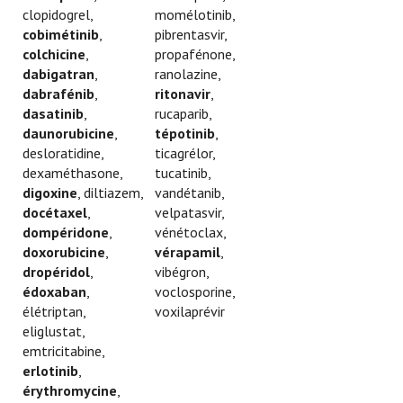
clopidogrel,
momélotinib,
cobimétinib
,
pibrentasvir,
colchicine
,
propafénone,
dabigatran
,
ranolazine,
dabrafénib
,
ritonavir
,
dasatinib
,
rucaparib,
daunorubicine
,
tépotinib
,
desloratidine,
ticagrélor,
dexaméthasone,
tucatinib,
digoxine
, diltiazem,
vandétanib,
docétaxel
,
velpatasvir,
dompéridone
,
vénétoclax,
doxorubicine
,
vérapamil
,
dropéridol
,
vibégron,
édoxaban
,
voclosporine,
élétriptan,
voxilaprévir
eliglustat,
emtricitabine,
erlotinib
,
érythromycine
,