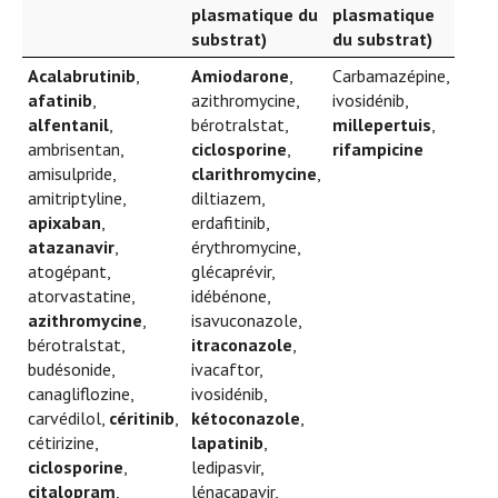
plasmatique du
plasmatique
substrat)
du substrat)
Acalabrutinib
,
Amiodarone
,
Carbamazépine,
afatinib
,
azithromycine,
ivosidénib,
alfentanil
,
bérotralstat,
millepertuis
,
ambrisentan,
ciclosporine
,
rifampicine
amisulpride,
clarithromycine
,
amitriptyline,
diltiazem,
apixaban
,
erdafitinib,
atazanavir
,
érythromycine,
atogépant,
glécaprévir,
atorvastatine,
idébénone,
azithromycine
,
isavuconazole,
bérotralstat,
itraconazole
,
budésonide,
ivacaftor,
canagliflozine,
ivosidénib,
carvédilol,
céritinib
,
kétoconazole
,
cétirizine,
lapatinib
,
ciclosporine
,
ledipasvir,
citalopram
,
lénacapavir,