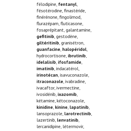
félodipine,
fentanyl
,
fésotérodine, finastéride,
finérénone, fingolimod,
flurazépam, fluticasone,
fosaprépitant, galantamine,
gefitinib
, gestodène,
giltéritinib
, granisétron,
guanfacine
,
halopéridol
,
hydrocortisone,
ibrutinib
,
idelalisib
,
ifosfamide
,
imatinib
, indacatérol,
irinotécan
, isavuconazole,
itraconazole
, ivabradine,
ivacaftor, ivermectine,
ivosidénib,
ixazomib
,
kétamine, kétoconazole,
kinidine
,
kinine
,
lapatinib
,
lansoprazole,
larotrectinib
,
lazertinib,
lenvatinib
,
lercanidipine, létermovir,