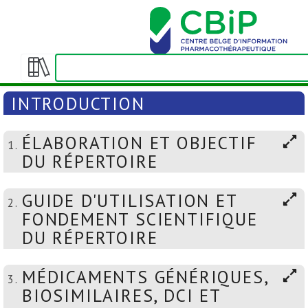
Afficher/masquer
la
INTRODUCTION
table
des
ÉLABORATION ET OBJECTIF
matières
1.
DU RÉPERTOIRE
GUIDE D'UTILISATION ET
2.
FONDEMENT SCIENTIFIQUE
DU RÉPERTOIRE
MÉDICAMENTS GÉNÉRIQUES,
3.
BIOSIMILAIRES, DCI ET