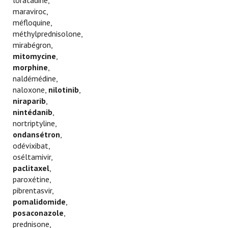
maraviroc,
méfloquine,
méthylprednisolone,
mirabégron,
mitomycine
,
morphine
,
naldémédine,
naloxone,
nilotinib
,
niraparib
,
nintédanib
,
nortriptyline,
ondansétron
,
odévixibat,
oséltamivir,
paclitaxel
,
paroxétine,
pibrentasvir,
pomalidomide
,
posaconazole
,
prednisone,