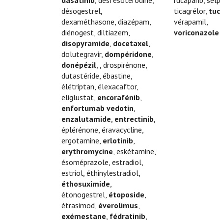
dasatinib
, desfésotérodine,
rucaparib, selp
désogestrel,
ticagrélor,
tuc
dexaméthasone, diazépam,
vérapamil,
diënogest, diltiazem,
voriconazole
disopyramide
,
docetaxel
,
dolutegravir,
dompéridone
,
donépézil
, , drospirénone,
dutastéride, ébastine,
élétriptan, élexacaftor,
eliglustat,
encorafénib
,
enfortumab vedotin
,
enzalutamide
,
entrectinib
,
éplérénone, éravacycline,
ergotamine,
erlotinib
,
erythromycine
, eskétamine,
ésoméprazole, estradiol,
estriol, éthinylestradiol,
éthosuximide
,
étonogestrel,
étoposide
,
étrasimod,
éverolimus
,
exémestane
,
fédratinib
,