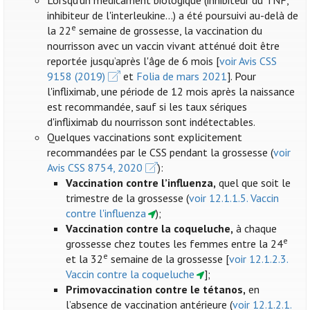
Lorsqu'un médicament biologique (inhibiteur du TNF,
inhibiteur de l'interleukine...) a été poursuivi au-delà de
e
la 22
semaine de grossesse, la vaccination du
nourrisson avec un vaccin vivant atténué doit être
reportée jusqu’après l'âge de 6 mois [
voir Avis CSS
9158 (2019)
et
Folia de mars 2021
]. Pour
l'infliximab, une période de 12 mois après la naissance
est recommandée, sauf si les taux sériques
d'infliximab du nourrisson sont indétectables.
Quelques vaccinations sont explicitement
recommandées par le CSS pendant la grossesse (
voir
Avis CSS 8754, 2020
):
Vaccination contre l’influenza
,
quel que soit le
trimestre de la grossesse (
voir 12.1.1.5. Vaccin
contre l'influenza
);
Vaccination contre la coqueluche,
à chaque
e
grossesse chez toutes les femmes entre la 24
e
et la 32
semaine de la grossesse [
voir 12.1.2.3.
Vaccin contre la coqueluche
];
Primovaccination contre le tétanos,
en
l’absence de vaccination antérieure (
voir 12.1.2.1.