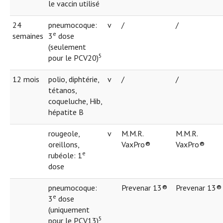
le vaccin utilisé
24
pneumocoque:
v
/
/
e
semaines
3
dose
(seulement
5
pour le PCV20)
12 mois
polio, diphtérie,
v
/
/
tétanos,
coqueluche, Hib,
hépatite B
rougeole,
v
M.M.R.
M.M.R.
oreillons,
VaxPro®
VaxPro®
e
rubéole: 1
dose
pneumocoque:
Prevenar 13®
Prevenar 13®
e
3
dose
(uniquement
5
pour le PCV13)