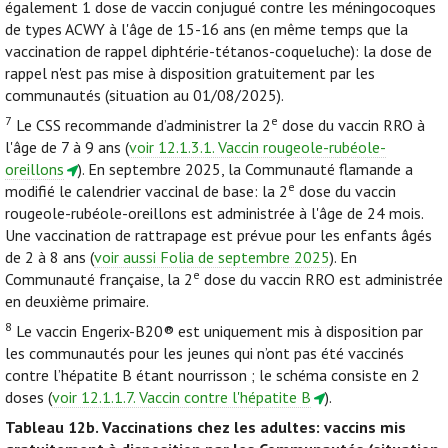
également 1 dose de vaccin conjugué contre les méningocoques
de types ACWY à l'âge de 15-16 ans (en même temps que la
vaccination de rappel diphtérie-tétanos-coqueluche): la dose de
rappel n'est pas mise à disposition gratuitement par les
communautés (situation au 01/08/2025).
7
e
Le CSS recommande d’administrer la 2
dose du vaccin RRO à
l'âge de 7 à 9 ans (
voir 12.1.3.1. Vaccin rougeole-rubéole-
oreillons
). En septembre 2025, la Communauté flamande a
e
modifié le calendrier vaccinal de base: la 2
dose du vaccin
rougeole-rubéole-oreillons est administrée à l'âge de 24 mois.
Une vaccination de rattrapage est prévue pour les enfants âgés
de 2 à 8 ans (
voir aussi Folia de septembre 2025
). En
e
Communauté française, la 2
dose du vaccin RRO est administrée
en deuxième primaire.
8
Le vaccin Engerix-B20® est uniquement mis à disposition par
les communautés pour les jeunes qui n’ont pas été vaccinés
contre l’hépatite B étant nourrisson ; le schéma consiste en 2
doses (
voir 12.1.1.7. Vaccin contre l'hépatite B
).
Tableau 12b.
Vaccinations chez les adultes: vaccins mis