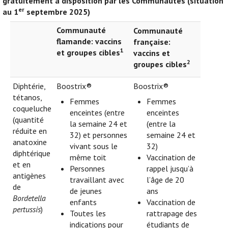
gratuitement à disposition par les Communautés (situation
er
au 1
septembre 2025)
Communauté
Communauté
flamande: vaccins
française:
1
et groupes cibles
vaccins et
2
groupes cibles
Diphtérie,
Boostrix®
Boostrix®
tétanos,
Femmes
Femmes
coqueluche
enceintes (entre
enceintes
(quantité
la semaine 24 et
(entre la
réduite en
32) et personnes
semaine 24 et
anatoxine
vivant sous le
32)
diphtérique
même toit
Vaccination de
et en
Personnes
rappel jusqu’à
antigènes
travaillant avec
l’âge de 20
de
de jeunes
ans
Bordetella
enfants
Vaccination de
pertussis
)
Toutes les
rattrapage des
indications pour
étudiants de