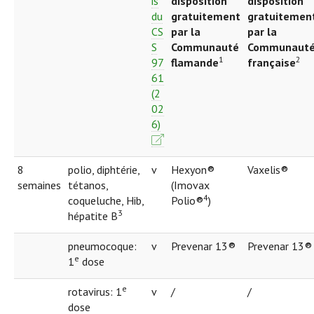
is
disposition
disposition
du
gratuitement
gratuitemen
CS
par la
par la
S
Communauté
Communaut
1
2
97
flamande
française
61
(2
02
6)
8
polio, diphtérie,
v
Hexyon®
Vaxelis®
semaines
tétanos,
(Imovax
4
coqueluche, Hib,
Polio®
)
3
hépatite B
pneumocoque:
v
Prevenar 13®
Prevenar 13®
e
1
dose
e
rotavirus: 1
v
/
/
dose