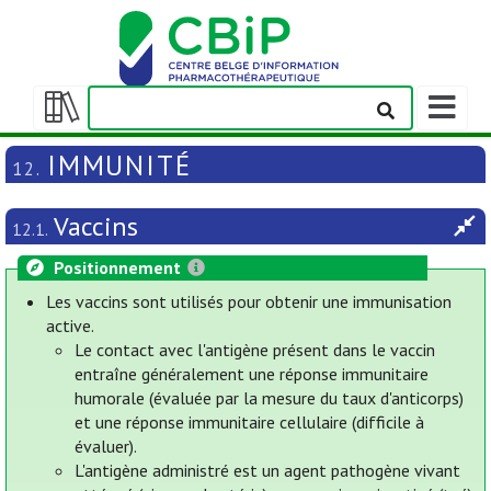
Afficher
la
Afficher/masquer
barre
la
IMMUNITÉ
12.
de
table
navigatio
des
Vaccins
matières
12.1.
Positionnement
Les vaccins sont utilisés pour obtenir une immunisation
active.
Le contact avec l'antigène présent dans le vaccin
entraîne généralement une réponse immunitaire
humorale (évaluée par la mesure du taux d'anticorps)
et une réponse immunitaire cellulaire (difficile à
évaluer).
L'antigène administré est un agent pathogène vivant