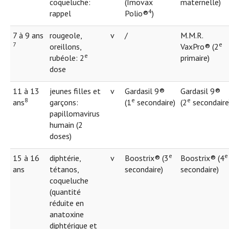
coqueluche:
(Imovax
maternelle)
4
rappel
Polio®
)
7 à 9 ans
rougeole,
v
/
M.M.R.
7
e
oreillons,
VaxPro® (2
e
rubéole: 2
primaire)
dose
11 à 13
jeunes filles et
v
Gardasil 9®
Gardasil 9®
8
e
e
ans
garçons:
(1
secondaire)
(2
secondaire
papillomavirus
humain (2
doses)
e
e
15 à 16
diphtérie,
v
Boostrix® (3
Boostrix® (4
ans
tétanos,
secondaire)
secondaire)
coqueluche
(quantité
réduite en
anatoxine
diphtérique et