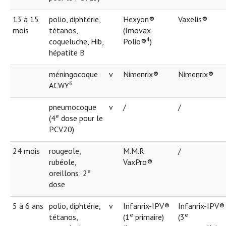
13 à 15
polio, diphtérie,
Hexyon®
Vaxelis®
mois
tétanos,
(Imovax
4
coqueluche, Hib,
Polio®
)
hépatite B
méningocoque
v
Nimenrix®
Nimenrix®
6
ACWY
pneumocoque
v
/
/
e
(4
dose pour le
PCV20)
24 mois
rougeole,
M.M.R.
/
rubéole,
VaxPro®
e
oreillons: 2
dose
5 à 6 ans
polio, diphtérie,
v
Infanrix-IPV®
Infanrix-IPV®
e
e
tétanos,
(1
primaire)
(3