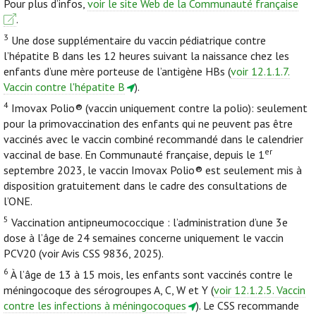
Pour plus d’infos,
voir le site Web de la Communauté française
.
3
Une dose supplémentaire du vaccin pédiatrique contre
l’hépatite B dans les 12 heures suivant la naissance chez les
enfants d’une mère porteuse de l’antigène HBs (
voir 12.1.1.7.
Vaccin contre l'hépatite B
).
4
Imovax Polio® (vaccin uniquement contre la polio): seulement
pour la primovaccination des enfants qui ne peuvent pas être
vaccinés avec le vaccin combiné recommandé dans le calendrier
er
vaccinal de base. En Communauté française, depuis le 1
septembre 2023, le vaccin Imovax Polio® est seulement mis à
disposition gratuitement dans le cadre des consultations de
l’ONE.
5
Vaccination antipneumococcique : l’administration d’une 3e
dose à l’âge de 24 semaines concerne uniquement le vaccin
PCV20 (voir Avis CSS 9836, 2025).
6
À l’âge de 13 à 15 mois, les enfants sont vaccinés contre le
méningocoque des sérogroupes A, C, W et Y (
voir 12.1.2.5. Vaccin
contre les infections à méningocoques
). Le CSS recommande