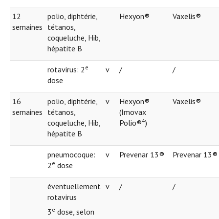
12
polio, diphtérie,
Hexyon®
Vaxelis®
semaines
tétanos,
coqueluche, Hib,
hépatite B
e
rotavirus: 2
v
/
/
dose
16
polio, diphtérie,
v
Hexyon®
Vaxelis®
semaines
tétanos,
(Imovax
4
coqueluche, Hib,
Polio®
)
hépatite B
pneumocoque:
v
Prevenar 13®
Prevenar 13®
e
2
dose
éventuellement
v
/
/
rotavirus
e
3
dose, selon