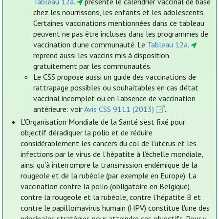
Tableau 12a.
présente le calendrier vaccinal de base
chez les nourrissons, les enfants et les adolescents.
Certaines vaccinations mentionnées dans ce tableau
peuvent ne pas être incluses dans les programmes de
vaccination d’une communauté. Le
Tableau 12a.
reprend aussi les vaccins mis à disposition
gratuitement par les communautés.
Le CSS propose aussi un guide des vaccinations de
rattrapage possibles ou souhaitables en cas d’état
vaccinal incomplet ou en l’absence de vaccination
antérieure: voir
Avis CSS 9111 (2013)
.
L'Organisation Mondiale de la Santé s'est fixé pour
objectif d’éradiquer la polio et de réduire
considérablement les cancers du col de l'utérus et les
infections par le virus de l'hépatite à l’échelle mondiale,
ainsi qu'à interrompre la transmission endémique de la
rougeole et de la rubéole (par exemple en Europe). La
vaccination contre la polio (obligatoire en Belgique),
contre la rougeole et la rubéole, contre l'hépatite B et
contre le papillomavirus humain (HPV) constitue l'une des
principales stratégies pour atteindre ces objectifs. Pour y