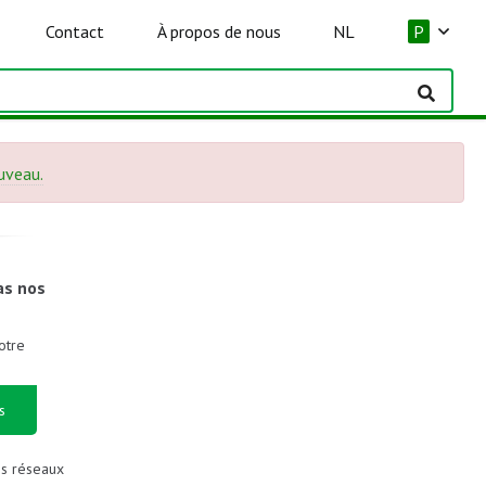
Contact
À propos de nous
NL
P
ouveau.
as nos
otre
s
es réseaux