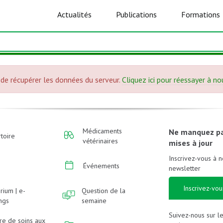
Actualités
Publications
Formations
de récupérer les données du serveur.
Cliquez ici pour réessayer à n
Médicaments
Ne manquez p
toire
vétérinaires
mises à jour
Inscrivez-vous à n
Événements
newsletter
Inscrivez-vou
rium | e-
Question de la
ings
semaine
Suivez-nous sur l
re de soins aux