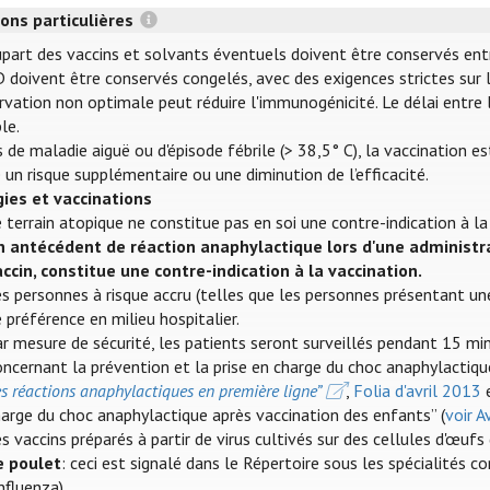
ons particulières
part des vaccins et solvants éventuels doivent être conservés entre 
 doivent être conservés congelés, avec des exigences strictes sur l
vation non optimale peut réduire l'immunogénicité. Le délai entre l
le.
 de maladie aiguë ou d'épisode fébrile (> 38,5° C), la vaccination e
 un risque supplémentaire ou une diminution de l’efficacité.
gies et vaccinations
 terrain atopique ne constitue pas en soi une contre-indication à la
n antécédent de réaction anaphylactique lors d'une administr
accin, constitue une contre-indication à la vaccination.
s personnes à risque accru (telles que les personnes présentant une
 préférence en milieu hospitalier.
r mesure de sécurité, les patients seront surveillés pendant 15 mi
ncernant la prévention et la prise en charge du choc anaphylactiqu
s réactions anaphylactiques en première ligne”
,
Folia d'avril 2013
arge du choc anaphylactique après vaccination des enfants” (
voir 
s vaccins préparés à partir de virus cultivés sur des cellules d'œ
e poulet
: ceci est signalé dans le Répertoire sous les spécialités c
influenza).