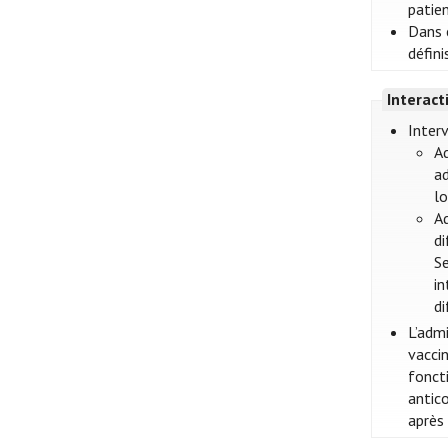
patien
Dans c
défini
Interac
Interv
Ad
ad
lo
Ad
di
Se
in
di
L’adm
vacci
foncti
antic
après 