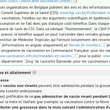
ravel clinics / yellow fever vaccination centres
).
urs organisations en Belgique publient des avis et des informations 
 Conseil Supérieur de la Santé (CSS):
www.hgr-css.be/fr/domaine-va
 vaccination, fondées sur des arguments scientifiques et épidémio
ccination et ne fait donc pas d'analyse coût-bénéfice. Dans chaque
ésumé de l’avis du CSS. Dans sa rubrique “Positionnement”, le CBIP
 preuve, le bénéfice auquel on peut s’attendre dans certains groupe
'Institut de Médecine Tropicale, qui formule notamment des recom
(informations en anglais uniquement) et
Wanda for travellers
(i
e programme de vaccination en Communauté française: pour les va
ww.vaccination-info.be/maladies-et-vaccins
; pour le public:
www
 département “Zorg” de l’autorité flamande: pour les vaccinateurs 
se et allaitement
sesse
es
vaccins non vivants
peuvent être administrés pendant la grosses
une toxicité embryonnaire.
 est préférable de ne
pas administrer de vaccin vivant pendant 
ur la mère et l'enfant (par exemple, la vaccination contre la fièvre
ébuter une grossesse dans le mois suivant l'administration d'