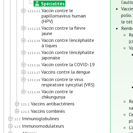
l’auti
Spécialités
Vacci
Vaccin contre le
12.1.1.12.
polio
papillomavirus humain
(HPV)
le tét
Vaccin contre la fièvre
Rembo
12.1.1.13.
jaune
R
Vaccin contre l'encéphalite
(
12.1.1.14.
à tiques
V
Vaccin contre l'encéphalite
12.1.1.15.
japonaise
Vaccin contre la COVID-19
12.1.1.16.
Vaccins contre la dengue
12.1.1.17.
Vaccin contre le virus
12.1.1.18.
respiratoire syncytial (VRS)
Vaccin contre le
12.1.1.19.
chikungunya
R
Vaccins antibactériens
12.1.2.
sa
Vaccins combinés
12.1.3.
Ce
Immunoglobulines
12.2.
pl
Immunomodulateurs
12.3.
L’