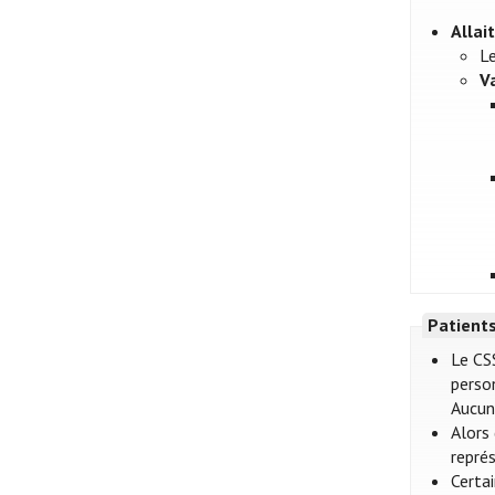
Alla
L
V
Patient
Le CS
perso
Aucun 
Alors
représ
Certa