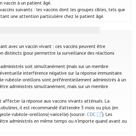
un vaccin à un patient âgé.
accins suivants : les vaccins dont les groupes cibles, tels que
sitant une attention particulière chez le patient âgé.
vant avec un vaccin vivant : ces vaccins peuvent être
n distincts (pour permettre la surveillance des réactions
re administrés soit simultanément (mais sur un membre
e éventuelle interférence négative sur la réponse immunitaire.
eole-rubéole-oreillons sont préférentiellement administrés à un
ent être administrés simultanément, mais sur un membre
t affecter la réponse aux vaccins vivants atténués. La
globulines, il est recommandé d'attendre 3 mois ou plus (en
ugeole-rubéole-oreillons(-varicelle) (source:
CDC
). Les
t être administrés en même temps ou n'importe quand avant ou