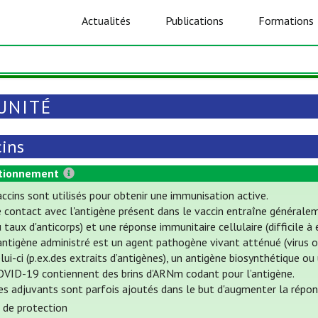
Actualités
Publications
Formations
UNITÉ
cins
tionnement
ccins sont utilisés pour obtenir une immunisation active.
e contact avec l'antigène présent dans le vaccin entraîne général
 taux d'anticorps) et une réponse immunitaire cellulaire (difficile à 
antigène administré est un agent pathogène vivant atténué (virus o
lui-ci (p.ex.des extraits d’antigènes), un antigène biosynthétique ou
OVID-19 contiennent des brins d’ARNm codant pour l’antigène.
es adjuvants sont parfois ajoutés dans le but d'augmenter la répon
 de protection