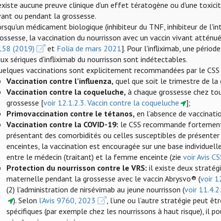
existe aucune preuve clinique d’un effet tératogène ou d'une toxicit
vant ou pendant la grossesse.
rsqu'un médicament biologique (inhibiteur du TNF, inhibiteur de l'int
ossesse, la vaccination du nourrisson avec un vaccin vivant atténué
158 (2019)
et
Folia de mars 2021
]. Pour l'infliximab, une péri
ux sériques d'infliximab du nourrisson sont indétectables.
uelques vaccinations sont explicitement recommandées par le CSS 
Vaccination contre l’influenza
,
quel que soit le trimestre de la 
Vaccination contre la coqueluche,
à chaque grossesse chez to
grossesse [
voir 12.1.2.3. Vaccin contre la coqueluche
];
Primovaccination contre le tétanos,
en l’absence de vaccinatio
Vaccination contre la COVID-19:
le CSS recommande fortement e
présentant des comorbidités ou celles susceptibles de présenter
enceintes, la vaccination est encouragée sur une base individuelle
entre le médecin (traitant) et la femme enceinte (zie
voir Avis C
Protection du nourrisson contre le VRS:
il existe deux stratégi
maternelle pendant la grossesse avec le vaccin Abrysvo® (
voir 1
(2) l'administration de nirsévimab au jeune nourrisson (
voir 11.4.2
). Selon
l’Avis 9760, 2023
, l’une ou l’autre stratégie peut êt
spécifiques (par exemple chez les nourrissons à haut risque), il p