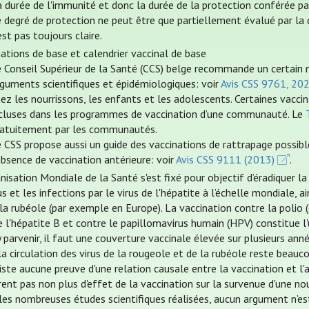
 durée de l'immunité et donc la durée de la protection conférée par
 degré de protection ne peut être que partiellement évalué par la d
est pas toujours claire.
nations de base et calendrier vaccinal de base
e Conseil Supérieur de la Santé (CCS) belge recommande un certain 
rguments scientifiques et épidémiologiques: voir
Avis CSS 9761, 20
ez les nourrissons, les enfants et les adolescents. Certaines vac
ncluses dans les programmes de vaccination d’une communauté. Le
ratuitement par les communautés.
 CSS propose aussi un guide des vaccinations de rattrapage possibl
absence de vaccination antérieure: voir
Avis CSS 9111 (2013)
.
nisation Mondiale de la Santé s'est fixé pour objectif d’éradiquer l
us et les infections par le virus de l'hépatite à l’échelle mondiale,
la rubéole (par exemple en Europe). La vaccination contre la polio (
 l'hépatite B et contre le papillomavirus humain (HPV) constitue l'u
 parvenir, il faut une couverture vaccinale élevée sur plusieurs anné
la circulation des virus de la rougeole et de la rubéole reste beauco
xiste aucune preuve d'une relation causale entre la vaccination et l
ent pas non plus d'effet de la vaccination sur la survenue d'une no
les nombreuses études scientifiques réalisées, aucun argument n’est