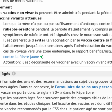
nés de mères vaccinées.
itement
es
vaccins non vivants
peuvent être administrés pendant la périod
accins vivants atténués
Lorsque la mère n'a pas ou pas suffisamment d'anticorps contre l
rubéole-oreillons
pendant la période d'allaitement (y compris ju
symptômes de rubéole ont été signalés chez le nourrisson suite 
Il est préférable d’
éviter
la vaccination par le
vaccin contre la 
l’allaitement jusqu’à deux semaines après l’administration du vacc
cas de voyage vers une zone endémique, le rapport bénéfice/risque
contre la fièvre jaune
).
Attention: il est déconseillé de vacciner avec un vaccin vivant a
s âgés
S formule des avis et des recommandations au sujet des groupes cible
nnes âgées. Dans ce contexte, le
Formulaire de soins aux perso
vaccin ne porte donc le sigle « 80+ » dans le Répertoire.
 que les patients âgés font souvent partie des groupes cibles de la
enté dans les études cliniques. L’efficacité des vaccins est donc dif
ins vaccins recommandés par le CSS chez le patient âgé ne sont pas