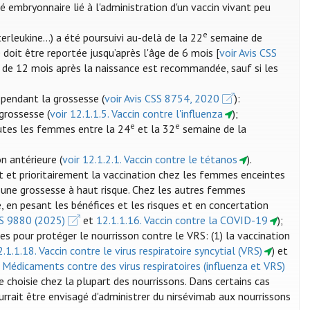
é embryonnaire lié à l'administration d'un vaccin vivant peu
e
erleukine...) a été poursuivi au-delà de la 22
semaine de
 doit être reportée jusqu’après l'âge de 6 mois [
voir Avis CSS
ode de 12 mois après la naissance est recommandée, sauf si les
pendant la grossesse (
voir Avis CSS 8754, 2020
):
grossesse (
voir 12.1.1.5. Vaccin contre l'influenza
);
e
e
utes les femmes entre la 24
et la 32
semaine de la
n antérieure (
voir 12.1.2.1. Vaccin contre le tétanos
).
t prioritairement la vaccination chez les femmes enceintes
 une grossesse à haut risque. Chez les autres femmes
, en pesant les bénéfices et les risques et en concertation
SS 9880 (2025)
et
12.1.1.16. Vaccin contre la COVID-19
);
es pour protéger le nourrisson contre le VRS: (1) la vaccination
2.1.1.18. Vaccin contre le virus respiratoire syncytial (VRS)
) et
. Médicaments contre des virus respiratoires (influenza et VRS)
re choisie chez la plupart des nourrissons. Dans certains cas
ourrait être envisagé d'administrer du nirsévimab aux nourrissons