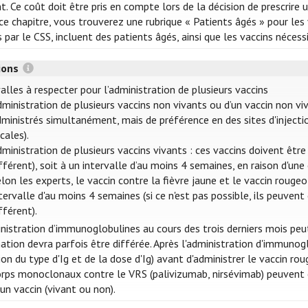
t. Ce coût doit être pris en compte lors de la décision de prescrire 
e chapitre, vous trouverez une rubrique « Patients âgés » pour les v
s par le CSS, incluent des patients âgés, ainsi que les vaccins néces
tions
alles à respecter pour l’administration de plusieurs vaccins
ministration de plusieurs vaccins non vivants ou d’un vaccin non vi
ministrés simultanément, mais de préférence en des sites d'injectio
cales).
ministration de plusieurs vaccins vivants : ces vaccins doivent êt
fférent), soit à un intervalle d’au moins 4 semaines, en raison d'un
lon les experts, le vaccin contre la fièvre jaune et le vaccin roug
tervalle d'au moins 4 semaines (si ce n'est pas possible, ils peuv
fférent).
inistration d’immunoglobulines au cours des trois derniers mois peu
nation devra parfois être différée. Après l'administration d'immuno
on du type d'Ig et de la dose d'Ig) avant d'administrer le vaccin ro
orps monoclonaux contre le VRS (palivizumab, nirsévimab) peuven
un vaccin (vivant ou non).