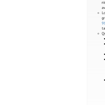
n'
a
Lo
gr
9
ta
Q