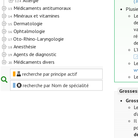
Allergie
(
T
12.4.
Médicaments antitumoraux
Plusie
13.
Minéraux et vitamines
Le
14.
de
Dermatologie
15.
va
Ophtalmologie
16.
r
Oto-Rhino-Laryngologie
17.
de
Anesthésie
18.
L
Agents de diagnostic
19.
Médicaments divers
L
20.
w
recherche par principe actif
Le
recherche par Nom de spécialité
Grosses
Gros
L
d'
Il
po
d