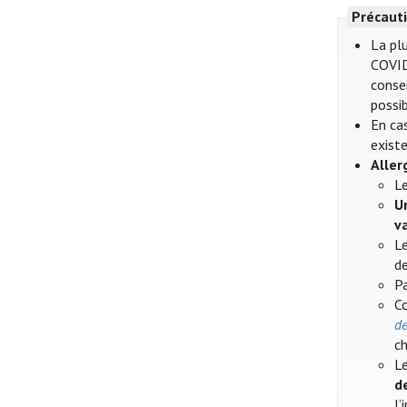
Précauti
La plu
COVID
conser
possib
En cas
existe
Aller
Le
U
v
Le
de
Pa
Co
de
ch
Le
d
l’