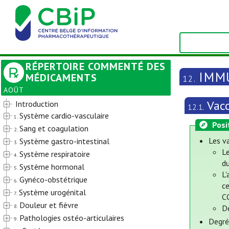
RÉPERTOIRE COMMENTÉ DES
IMM
MÉDICAMENTS
12.
AOÛT
Vac
Introduction
12.1.
Système cardio-vasculaire
1.
Posi
Sang et coagulation
2.
Les va
Système gastro-intestinal
3.
L
Système respiratoire
4.
du
Système hormonal
5.
L'
Gynéco-obstétrique
6.
ce
Système urogénital
7.
C
Douleur et fièvre
8.
D
Pathologies ostéo-articulaires
9.
Degré