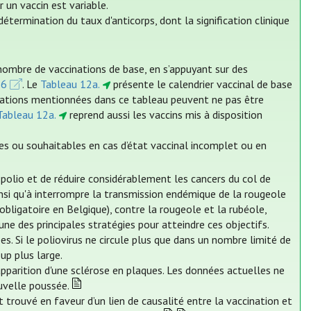
 un vaccin est variable.
étermination du taux d'anticorps, dont la signification clinique
nombre de vaccinations de base, en s’appuyant sur des
26
. Le
Tableau 12a.
présente le calendrier vaccinal de base
cinations mentionnées dans ce tableau peuvent ne pas être
Tableau 12a.
reprend aussi les vaccins mis à disposition
es ou souhaitables en cas d’état vaccinal incomplet ou en
a polio et de réduire considérablement les cancers du col de
 ainsi qu'à interrompre la transmission endémique de la rougeole
obligatoire en Belgique), contre la rougeole et la rubéole,
ne des principales stratégies pour atteindre ces objectifs.
es. Si le poliovirus ne circule plus que dans un nombre limité de
up plus large.
'apparition d'une sclérose en plaques. Les données actuelles ne
uvelle poussée.
 trouvé en faveur d’un lien de causalité entre la vaccination et