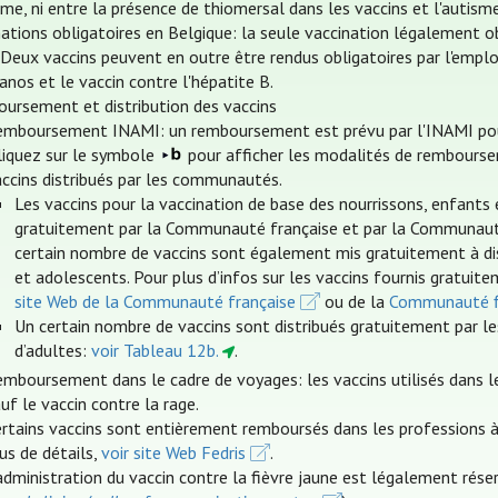
sme, ni entre la présence de thiomersal dans les vaccins et l'autis
nations obligatoires en Belgique: la seule vaccination légalement o
. Deux vaccins peuvent en outre être rendus obligatoires par l'emplo
anos et le vaccin contre l'hépatite B.
ursement et distribution des vaccins
emboursement INAMI: un remboursement est prévu par l'INAMI pour c
cliquez sur le symbole
pour afficher les modalités de rembourse
accins distribués par les communautés.
Les vaccins pour la vaccination de base des nourrissons, enfants 
gratuitement par la Communauté française et par la Communauté f
certain nombre de vaccins sont également mis gratuitement à dis
et adolescents. Pour plus d’infos sur les vaccins fournis gratuite
site Web de la Communauté française
ou de la
Communauté 
Un certain nombre de vaccins sont distribués gratuitement par le
d’adultes:
voir Tableau 12b.
.
emboursement dans le cadre de voyages: les vaccins utilisés dans 
uf le vaccin contre la rage.
rtains vaccins sont entièrement remboursés dans les professions à 
us de détails,
voir site Web Fedris
.
administration du vaccin contre la fièvre jaune est légalement rés