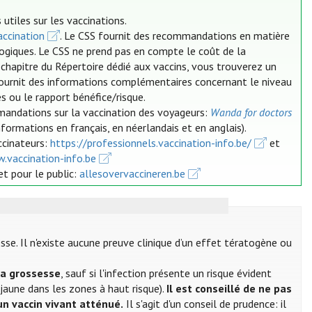
utiles sur les vaccinations.
ccination
. Le CSS fournit des recommandations en matière
logiques. Le CSS ne prend pas en compte le coût de la
 chapitre du Répertoire dédié aux vaccins, vous trouverez un
 fournit des informations complémentaires concernant le niveau
s ou le rapport bénéfice/risque.
mandations sur la vaccination des voyageurs:
Wanda for doctors
nformations en français, en néerlandais et en anglais).
ccinateurs:
https://professionnels.vaccination-info.be/
et
.vaccination-info.be
et pour le public:
allesovervaccineren.be
se. Il n'existe aucune preuve clinique d’un effet tératogène ou
la grossesse
, sauf si l'infection présente un risque évident
 jaune dans les zones à haut risque).
Il est conseillé de ne pas
un vaccin vivant atténué.
Il s'agit d'un conseil de prudence: il