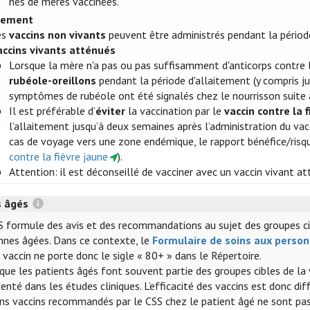
nés de mères vaccinées.
itement
es
vaccins non vivants
peuvent être administrés pendant la périod
accins vivants atténués
Lorsque la mère n'a pas ou pas suffisamment d'anticorps contre l
rubéole-oreillons
pendant la période d'allaitement (y compris ju
symptômes de rubéole ont été signalés chez le nourrisson suite 
Il est préférable d’
éviter
la vaccination par le
vaccin contre la 
l’allaitement jusqu’à deux semaines après l’administration du vacc
cas de voyage vers une zone endémique, le rapport bénéfice/risque
contre la fièvre jaune
).
Attention: il est déconseillé de vacciner avec un vaccin vivant a
s âgés
S formule des avis et des recommandations au sujet des groupes cible
nnes âgées. Dans ce contexte, le
Formulaire de soins aux perso
vaccin ne porte donc le sigle « 80+ » dans le Répertoire.
 que les patients âgés font souvent partie des groupes cibles de la
enté dans les études cliniques. L’efficacité des vaccins est donc dif
ins vaccins recommandés par le CSS chez le patient âgé ne sont pas