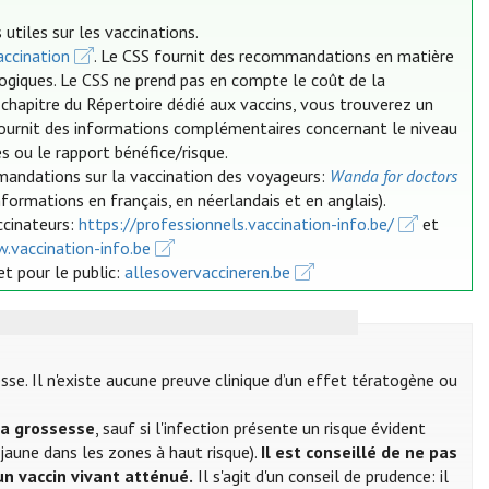
utiles sur les vaccinations.
ccination
. Le CSS fournit des recommandations en matière
logiques. Le CSS ne prend pas en compte le coût de la
 chapitre du Répertoire dédié aux vaccins, vous trouverez un
 fournit des informations complémentaires concernant le niveau
s ou le rapport bénéfice/risque.
mandations sur la vaccination des voyageurs:
Wanda for doctors
nformations en français, en néerlandais et en anglais).
ccinateurs:
https://professionnels.vaccination-info.be/
et
.vaccination-info.be
et pour le public:
allesovervaccineren.be
se. Il n'existe aucune preuve clinique d’un effet tératogène ou
la grossesse
, sauf si l'infection présente un risque évident
 jaune dans les zones à haut risque).
Il est conseillé de ne pas
un vaccin vivant atténué.
Il s'agit d'un conseil de prudence: il