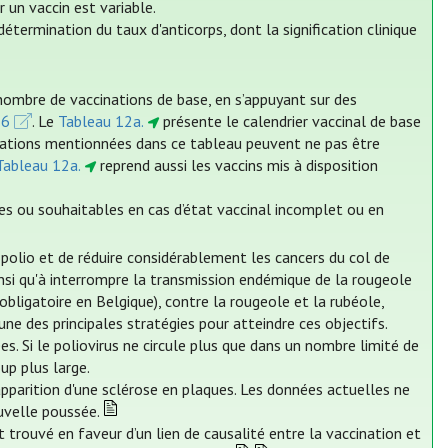
 un vaccin est variable.
étermination du taux d'anticorps, dont la signification clinique
nombre de vaccinations de base, en s’appuyant sur des
26
. Le
Tableau 12a.
présente le calendrier vaccinal de base
cinations mentionnées dans ce tableau peuvent ne pas être
Tableau 12a.
reprend aussi les vaccins mis à disposition
es ou souhaitables en cas d’état vaccinal incomplet ou en
a polio et de réduire considérablement les cancers du col de
 ainsi qu'à interrompre la transmission endémique de la rougeole
obligatoire en Belgique), contre la rougeole et la rubéole,
ne des principales stratégies pour atteindre ces objectifs.
es. Si le poliovirus ne circule plus que dans un nombre limité de
up plus large.
'apparition d'une sclérose en plaques. Les données actuelles ne
uvelle poussée.
 trouvé en faveur d’un lien de causalité entre la vaccination et