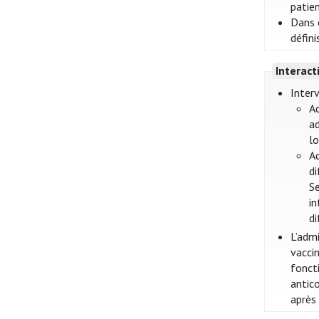
patien
Dans c
défini
Interac
Interv
Ad
ad
lo
Ad
di
Se
in
di
L’adm
vacci
foncti
antic
après 