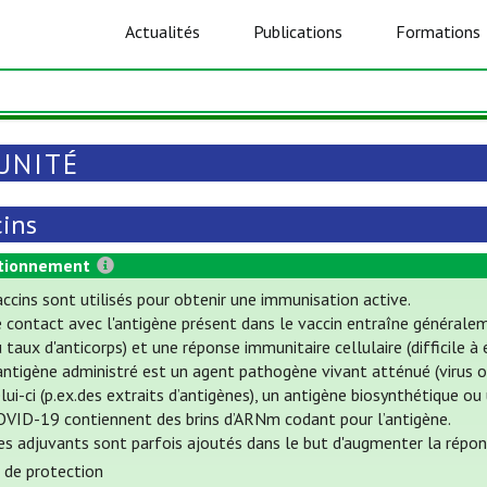
Actualités
Publications
Formations
UNITÉ
cins
tionnement
ccins sont utilisés pour obtenir une immunisation active.
e contact avec l'antigène présent dans le vaccin entraîne général
 taux d'anticorps) et une réponse immunitaire cellulaire (difficile à 
antigène administré est un agent pathogène vivant atténué (virus o
lui-ci (p.ex.des extraits d’antigènes), un antigène biosynthétique ou
OVID-19 contiennent des brins d’ARNm codant pour l’antigène.
es adjuvants sont parfois ajoutés dans le but d'augmenter la répon
 de protection