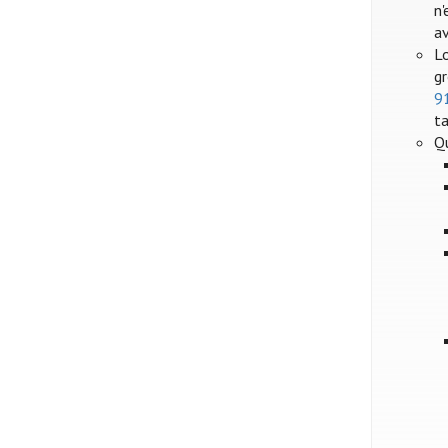
n'
a
Lo
gr
9
ta
Q