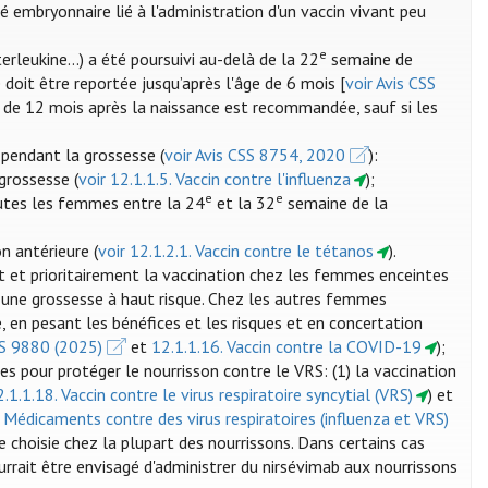
é embryonnaire lié à l'administration d'un vaccin vivant peu
e
erleukine...) a été poursuivi au-delà de la 22
semaine de
 doit être reportée jusqu’après l'âge de 6 mois [
voir Avis CSS
ode de 12 mois après la naissance est recommandée, sauf si les
pendant la grossesse (
voir Avis CSS 8754, 2020
):
grossesse (
voir 12.1.1.5. Vaccin contre l'influenza
);
e
e
utes les femmes entre la 24
et la 32
semaine de la
n antérieure (
voir 12.1.2.1. Vaccin contre le tétanos
).
t prioritairement la vaccination chez les femmes enceintes
 une grossesse à haut risque. Chez les autres femmes
, en pesant les bénéfices et les risques et en concertation
SS 9880 (2025)
et
12.1.1.16. Vaccin contre la COVID-19
);
es pour protéger le nourrisson contre le VRS: (1) la vaccination
2.1.1.18. Vaccin contre le virus respiratoire syncytial (VRS)
) et
. Médicaments contre des virus respiratoires (influenza et VRS)
re choisie chez la plupart des nourrissons. Dans certains cas
ourrait être envisagé d'administrer du nirsévimab aux nourrissons