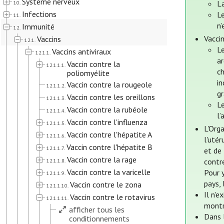
Système nerveux
La
10.
Infections
Le
11.
n’
Immunité
12.
Vacci
Vaccins
12.1.
L
Vaccins antiviraux
12.1.1.
a
Vaccin contre la
12.1.1.1.
ch
poliomyélite
i
Vaccin contre la rougeole
12.1.1.2.
g
Vaccin contre les oreillons
12.1.1.3.
Le
Vaccin contre la rubéole
12.1.1.4.
l’
Vaccin contre l'influenza
12.1.1.5.
L'Orga
Vaccin contre l'hépatite A
12.1.1.6.
l'utér
Vaccin contre l'hépatite B
12.1.1.7.
et de 
Vaccin contre la rage
contre
12.1.1.8.
Vaccin contre la varicelle
Pour y
12.1.1.9.
pays, 
Vaccin contre le zona
12.1.1.10.
Il n'e
Vaccin contre le rotavirus
12.1.1.11.
montr
afficher tous les
Dans 
conditionnements