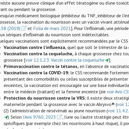
existe aucune preuve clinique d’un effet tératogène ou d'une toxicit
vant ou pendant la grossesse.
rsqu'un médicament biologique (inhibiteur du TNF, inhibiteur de l'int
ossesse, la vaccination du nourrisson avec un vaccin vivant atténué
158 (2019)
et
Folia de mars 2021
]. Pour l'infliximab, une péri
ux sériques d'infliximab du nourrisson sont indétectables.
uelques vaccinations sont explicitement recommandées par le CSS 
Vaccination contre l’influenza
,
quel que soit le trimestre de la 
Vaccination contre la coqueluche,
à chaque grossesse chez to
grossesse [
voir 12.1.2.3. Vaccin contre la coqueluche
];
Primovaccination contre le tétanos,
en l’absence de vaccinatio
Vaccination contre la COVID-19:
le CSS recommande fortement e
présentant des comorbidités ou celles susceptibles de présenter
enceintes, la vaccination est encouragée sur une base individuelle
entre le médecin (traitant) et la femme enceinte (zie
voir Avis C
Protection du nourrisson contre le VRS:
il existe deux stratégi
maternelle pendant la grossesse avec le vaccin Abrysvo® (
voir 1
(2) l'administration de nirsévimab au jeune nourrisson (
voir 11.4.2
). Selon
l’Avis 9760, 2023
, l’une ou l’autre stratégie peut êt
spécifiques (par exemple chez les nourrissons à haut risque), il p