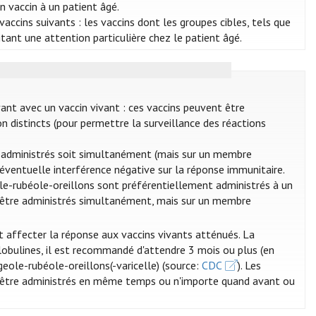
un vaccin à un patient âgé.
accins suivants : les vaccins dont les groupes cibles, tels que
sitant une attention particulière chez le patient âgé.
vant avec un vaccin vivant : ces vaccins peuvent être
n distincts (pour permettre la surveillance des réactions
re administrés soit simultanément (mais sur un membre
e éventuelle interférence négative sur la réponse immunitaire.
eole-rubéole-oreillons sont préférentiellement administrés à un
ent être administrés simultanément, mais sur un membre
t affecter la réponse aux vaccins vivants atténués. La
globulines, il est recommandé d'attendre 3 mois ou plus (en
ugeole-rubéole-oreillons(-varicelle) (source:
CDC
). Les
t être administrés en même temps ou n'importe quand avant ou