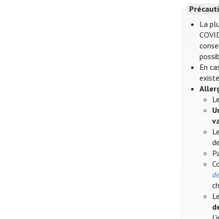
Précauti
La plu
COVID
conser
possib
En cas
existe
Aller
Le
U
v
Le
de
Pa
Co
de
ch
Le
d
l’