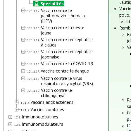
l’auti
Spécialités
Vacci
Vaccin contre le
12.1.1.12.
polio
papillomavirus humain
(HPV)
le tét
Vaccin contre la fièvre
Rembo
12.1.1.13.
jaune
R
Vaccin contre l'encéphalite
(
12.1.1.14.
à tiques
V
Vaccin contre l'encéphalite
12.1.1.15.
japonaise
Vaccin contre la COVID-19
12.1.1.16.
Vaccins contre la dengue
12.1.1.17.
Vaccin contre le virus
12.1.1.18.
respiratoire syncytial (VRS)
Vaccin contre le
12.1.1.19.
chikungunya
R
Vaccins antibactériens
12.1.2.
sa
Vaccins combinés
12.1.3.
Ce
Immunoglobulines
12.2.
pl
Immunomodulateurs
12.3.
L’