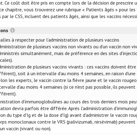
t. Ce coût doit être pris en compte lors de la décision de prescrire 
e chapitre, vous trouverez une rubrique « Patients âgés » pour les v
s par le CSS, incluent des patients âgés, ainsi que les vaccins néces
tions
alles à respecter pour l’administration de plusieurs vaccins
ministration de plusieurs vaccins non vivants ou d’un vaccin non vi
ministrés simultanément, mais de préférence en des sites d'injectio
cales).
ministration de plusieurs vaccins vivants : ces vaccins doivent êt
fférent), soit à un intervalle d’au moins 4 semaines, en raison d'un
lon les experts, le vaccin contre la fièvre jaune et le vaccin roug
tervalle d'au moins 4 semaines (si ce n'est pas possible, ils peuv
fférent).
inistration d’immunoglobulines au cours des trois derniers mois peu
nation devra parfois être différée. Après l'administration d'immuno
on du type d'Ig et de la dose d'Ig) avant d'administrer le vaccin ro
orps monoclonaux contre le VRS (palivizumab, nirsévimab) peuven
un vaccin (vivant ou non).