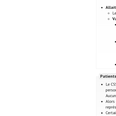
Alla
L
V
Patient
Le CS
perso
Aucun 
Alors
représ
Certa