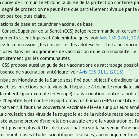
 durée de l'immunité et donc la durée de la protection conférée par
 degré de protection ne peut être que partiellement évalué par la d
est pas toujours claire.
nations de base et calendrier vaccinal de base
e Conseil Supérieur de la Santé (CCS) belge recommande un certain 
rguments scientifiques et épidémiologiques: voir
Avis CSS 9761, 20
ez les nourrissons, les enfants et les adolescents. Certaines vac
ncluses dans les programmes de vaccination d’une communauté. Le
ratuitement par les communautés.
 CSS propose aussi un guide des vaccinations de rattrapage possibl
absence de vaccination antérieure: voir
Avis CSS 9111 (2013)
.
nisation Mondiale de la Santé s'est fixé pour objectif d’éradiquer l
us et les infections par le virus de l'hépatite à l’échelle mondiale,
la rubéole (par exemple en Europe). La vaccination contre la polio (
 l'hépatite B et contre le papillomavirus humain (HPV) constitue l'u
 parvenir, il faut une couverture vaccinale élevée sur plusieurs anné
la circulation des virus de la rougeole et de la rubéole reste beauco
xiste aucune preuve d'une relation causale entre la vaccination et l
ent pas non plus d'effet de la vaccination sur la survenue d'une no
les nombreuses études scientifiques réalisées, aucun argument n’est