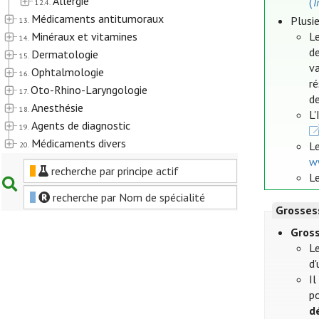
Allergie
(
T
12.4.
Médicaments antitumoraux
Plusie
13.
Minéraux et vitamines
Le
14.
de
Dermatologie
15.
va
Ophtalmologie
16.
r
Oto-Rhino-Laryngologie
17.
de
Anesthésie
18.
L
Agents de diagnostic
19.
Médicaments divers
L
20.
w
recherche par principe actif
Le
recherche par Nom de spécialité
Grosses
Gros
L
d'
Il
po
d