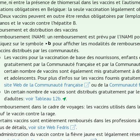
sme, ni entre la présence de thiomersal dans les vaccins et l'autis
nations obligatoires en Belgique: la seule vaccination légalement o
. Deux vaccins peuvent en outre être rendus obligatoires par l'emplo
anos et le vaccin contre l'hépatite B.
ursement et distribution des vaccins
emboursement INAMI: un remboursement est prévu par l'INAMI pour c
cliquez sur le symbole
pour afficher les modalités de rembourse
accins distribués par les communautés.
Les vaccins pour la vaccination de base des nourrissons, enfants 
gratuitement par la Communauté française et par la Communauté f
certain nombre de vaccins sont également mis gratuitement à dis
et adolescents. Pour plus d’infos sur les vaccins fournis gratuite
site Web de la Communauté française
ou de la
Communauté 
Un certain nombre de vaccins sont distribués gratuitement par le
d’adultes:
voir Tableau 12b.
.
emboursement dans le cadre de voyages: les vaccins utilisés dans 
uf le vaccin contre la rage.
rtains vaccins sont entièrement remboursés dans les professions à 
us de détails,
voir site Web Fedris
.
administration du vaccin contre la fièvre jaune est légalement rés