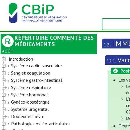
RÉPERTOIRE COMMENTÉ DES
IMM
MÉDICAMENTS
12.
AOÛT
Vac
Introduction
12.1.
Système cardio-vasculaire
1.
Posi
Sang et coagulation
2.
Les va
Système gastro-intestinal
3.
L
Système respiratoire
4.
du
Système hormonal
5.
L'
Gynéco-obstétrique
6.
ce
Système urogénital
7.
C
Douleur et fièvre
8.
D
Pathologies ostéo-articulaires
9.
Degré