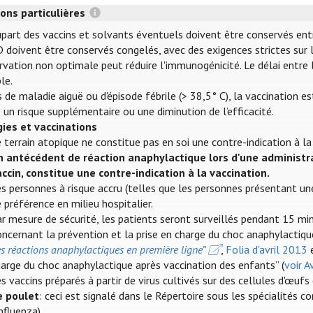
ons particulières
part des vaccins et solvants éventuels doivent être conservés entre 
 doivent être conservés congelés, avec des exigences strictes sur l
vation non optimale peut réduire l'immunogénicité. Le délai entre l
le.
 de maladie aiguë ou d'épisode fébrile (> 38,5° C), la vaccination e
 un risque supplémentaire ou une diminution de l’efficacité.
gies et vaccinations
 terrain atopique ne constitue pas en soi une contre-indication à la
n antécédent de réaction anaphylactique lors d'une administr
accin, constitue une contre-indication à la vaccination.
s personnes à risque accru (telles que les personnes présentant une
 préférence en milieu hospitalier.
r mesure de sécurité, les patients seront surveillés pendant 15 mi
ncernant la prévention et la prise en charge du choc anaphylactiqu
s réactions anaphylactiques en première ligne”
,
Folia d'avril 2013
arge du choc anaphylactique après vaccination des enfants” (
voir 
s vaccins préparés à partir de virus cultivés sur des cellules d'œ
e poulet
: ceci est signalé dans le Répertoire sous les spécialités c
influenza).