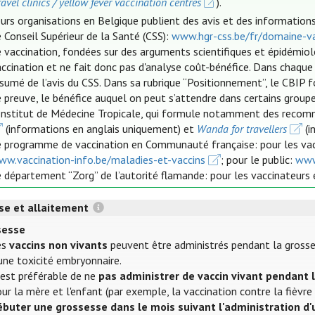
ravel clinics / yellow fever vaccination centres
).
urs organisations en Belgique publient des avis et des informations 
 Conseil Supérieur de la Santé (CSS):
www.hgr-css.be/fr/domaine-va
 vaccination, fondées sur des arguments scientifiques et épidémio
ccination et ne fait donc pas d'analyse coût-bénéfice. Dans chaque
ésumé de l’avis du CSS. Dans sa rubrique “Positionnement”, le CBIP
 preuve, le bénéfice auquel on peut s’attendre dans certains groupe
'Institut de Médecine Tropicale, qui formule notamment des recom
(informations en anglais uniquement) et
Wanda for travellers
(i
e programme de vaccination en Communauté française: pour les va
ww.vaccination-info.be/maladies-et-vaccins
; pour le public:
www
 département “Zorg” de l’autorité flamande: pour les vaccinateurs 
se et allaitement
sesse
es
vaccins non vivants
peuvent être administrés pendant la grosses
une toxicité embryonnaire.
 est préférable de ne
pas administrer de vaccin vivant pendant 
ur la mère et l'enfant (par exemple, la vaccination contre la fièvre
ébuter une grossesse dans le mois suivant l'administration d'