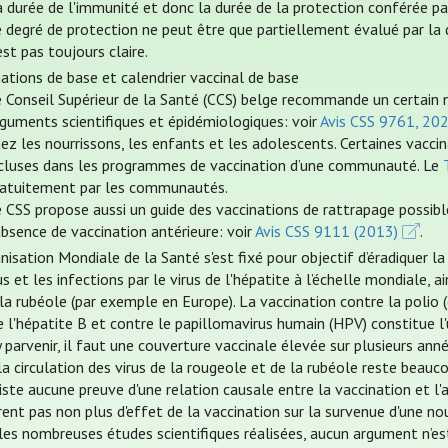
 durée de l'immunité et donc la durée de la protection conférée par
 degré de protection ne peut être que partiellement évalué par la d
est pas toujours claire.
nations de base et calendrier vaccinal de base
e Conseil Supérieur de la Santé (CCS) belge recommande un certain 
rguments scientifiques et épidémiologiques: voir
Avis CSS 9761, 20
ez les nourrissons, les enfants et les adolescents. Certaines vac
ncluses dans les programmes de vaccination d’une communauté. Le
ratuitement par les communautés.
 CSS propose aussi un guide des vaccinations de rattrapage possibl
absence de vaccination antérieure: voir
Avis CSS 9111 (2013)
.
nisation Mondiale de la Santé s'est fixé pour objectif d’éradiquer l
us et les infections par le virus de l'hépatite à l’échelle mondiale,
la rubéole (par exemple en Europe). La vaccination contre la polio (
 l'hépatite B et contre le papillomavirus humain (HPV) constitue l'u
 parvenir, il faut une couverture vaccinale élevée sur plusieurs anné
la circulation des virus de la rougeole et de la rubéole reste beauco
xiste aucune preuve d'une relation causale entre la vaccination et l
ent pas non plus d'effet de la vaccination sur la survenue d'une no
les nombreuses études scientifiques réalisées, aucun argument n’est