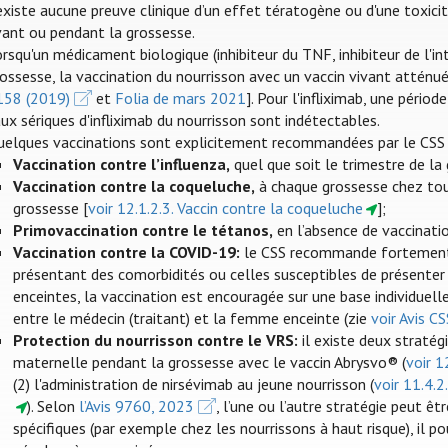
existe aucune preuve clinique d’un effet tératogène ou d'une toxicit
vant ou pendant la grossesse.
rsqu'un médicament biologique (inhibiteur du TNF, inhibiteur de l'int
ossesse, la vaccination du nourrisson avec un vaccin vivant atténué
158 (2019)
et
Folia de mars 2021
]. Pour l'infliximab, une péri
ux sériques d'infliximab du nourrisson sont indétectables.
uelques vaccinations sont explicitement recommandées par le CSS 
Vaccination contre l’influenza
,
quel que soit le trimestre de la 
Vaccination contre la coqueluche,
à chaque grossesse chez to
grossesse [
voir 12.1.2.3. Vaccin contre la coqueluche
];
Primovaccination contre le tétanos,
en l’absence de vaccinatio
Vaccination contre la COVID-19:
le CSS recommande fortement e
présentant des comorbidités ou celles susceptibles de présenter
enceintes, la vaccination est encouragée sur une base individuelle
entre le médecin (traitant) et la femme enceinte (zie
voir Avis C
Protection du nourrisson contre le VRS:
il existe deux stratégi
maternelle pendant la grossesse avec le vaccin Abrysvo® (
voir 1
(2) l'administration de nirsévimab au jeune nourrisson (
voir 11.4.2
). Selon
l’Avis 9760, 2023
, l’une ou l’autre stratégie peut êt
spécifiques (par exemple chez les nourrissons à haut risque), il p