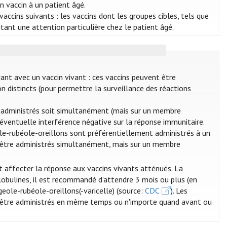
un vaccin à un patient âgé.
accins suivants : les vaccins dont les groupes cibles, tels que
sitant une attention particulière chez le patient âgé.
vant avec un vaccin vivant : ces vaccins peuvent être
n distincts (pour permettre la surveillance des réactions
re administrés soit simultanément (mais sur un membre
e éventuelle interférence négative sur la réponse immunitaire.
eole-rubéole-oreillons sont préférentiellement administrés à un
ent être administrés simultanément, mais sur un membre
t affecter la réponse aux vaccins vivants atténués. La
globulines, il est recommandé d'attendre 3 mois ou plus (en
ugeole-rubéole-oreillons(-varicelle) (source:
CDC
). Les
t être administrés en même temps ou n'importe quand avant ou