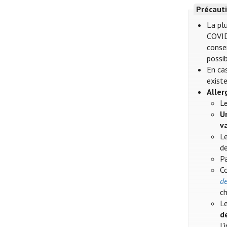
Précauti
La plu
COVID
conser
possib
En cas
existe
Aller
Le
U
v
Le
de
Pa
Co
de
ch
Le
d
l’