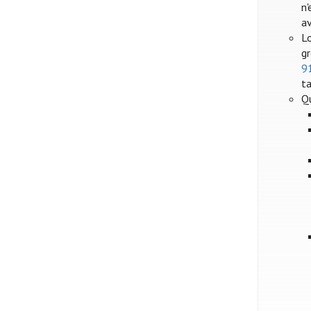
n'
a
Lo
gr
9
ta
Q