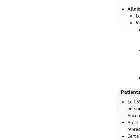
Alla
L
V
Patient
Le CS
perso
Aucun 
Alors
représ
Certa