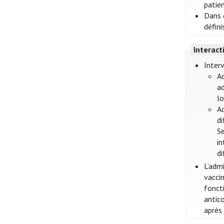
patien
Dans c
défini
Interac
Interv
Ad
ad
lo
Ad
di
Se
in
di
L’adm
vacci
foncti
antic
après 