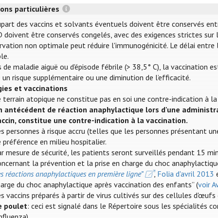
ons particulières
part des vaccins et solvants éventuels doivent être conservés entre 
 doivent être conservés congelés, avec des exigences strictes sur l
vation non optimale peut réduire l'immunogénicité. Le délai entre l
le.
 de maladie aiguë ou d'épisode fébrile (> 38,5° C), la vaccination e
 un risque supplémentaire ou une diminution de l’efficacité.
gies et vaccinations
 terrain atopique ne constitue pas en soi une contre-indication à la
n antécédent de réaction anaphylactique lors d'une administr
accin, constitue une contre-indication à la vaccination.
s personnes à risque accru (telles que les personnes présentant une
 préférence en milieu hospitalier.
r mesure de sécurité, les patients seront surveillés pendant 15 mi
ncernant la prévention et la prise en charge du choc anaphylactiqu
s réactions anaphylactiques en première ligne”
,
Folia d'avril 2013
arge du choc anaphylactique après vaccination des enfants” (
voir 
s vaccins préparés à partir de virus cultivés sur des cellules d'œ
e poulet
: ceci est signalé dans le Répertoire sous les spécialités c
influenza).