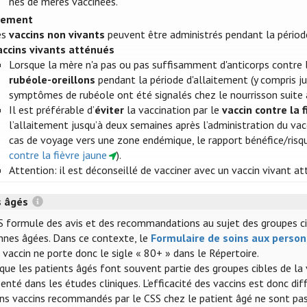
nés de mères vaccinées.
itement
es
vaccins non vivants
peuvent être administrés pendant la périod
accins vivants atténués
Lorsque la mère n'a pas ou pas suffisamment d'anticorps contre l
rubéole-oreillons
pendant la période d'allaitement (y compris ju
symptômes de rubéole ont été signalés chez le nourrisson suite 
Il est préférable d’
éviter
la vaccination par le
vaccin contre la 
l’allaitement jusqu’à deux semaines après l’administration du vacc
cas de voyage vers une zone endémique, le rapport bénéfice/risque
contre la fièvre jaune
).
Attention: il est déconseillé de vacciner avec un vaccin vivant a
s âgés
S formule des avis et des recommandations au sujet des groupes cible
nnes âgées. Dans ce contexte, le
Formulaire de soins aux perso
vaccin ne porte donc le sigle « 80+ » dans le Répertoire.
 que les patients âgés font souvent partie des groupes cibles de la
enté dans les études cliniques. L’efficacité des vaccins est donc dif
ins vaccins recommandés par le CSS chez le patient âgé ne sont pas