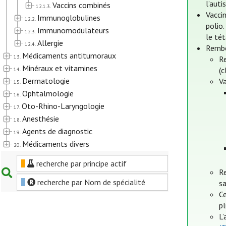
l’auti
Vaccins combinés
12.1.3.
Vacci
Immunoglobulines
12.2.
polio
Immunomodulateurs
12.3.
le tét
Allergie
12.4.
Rembo
Médicaments antitumoraux
13.
R
Minéraux et vitamines
(
14.
Dermatologie
V
15.
Ophtalmologie
16.
Oto-Rhino-Laryngologie
17.
Anesthésie
18.
Agents de diagnostic
19.
Médicaments divers
20.
recherche par principe actif
R
recherche par Nom de spécialité
sa
Ce
pl
L’