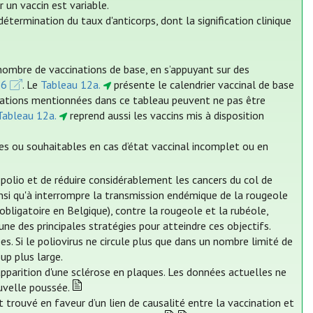
 un vaccin est variable.
étermination du taux d'anticorps, dont la signification clinique
nombre de vaccinations de base, en s’appuyant sur des
26
. Le
Tableau 12a.
présente le calendrier vaccinal de base
cinations mentionnées dans ce tableau peuvent ne pas être
Tableau 12a.
reprend aussi les vaccins mis à disposition
es ou souhaitables en cas d’état vaccinal incomplet ou en
a polio et de réduire considérablement les cancers du col de
 ainsi qu'à interrompre la transmission endémique de la rougeole
obligatoire en Belgique), contre la rougeole et la rubéole,
ne des principales stratégies pour atteindre ces objectifs.
es. Si le poliovirus ne circule plus que dans un nombre limité de
up plus large.
'apparition d'une sclérose en plaques. Les données actuelles ne
uvelle poussée.
 trouvé en faveur d’un lien de causalité entre la vaccination et