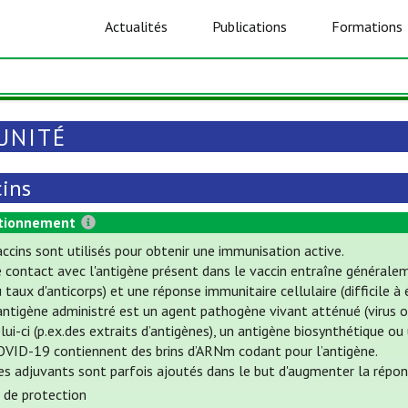
Actualités
Publications
Formations
UNITÉ
cins
tionnement
ccins sont utilisés pour obtenir une immunisation active.
e contact avec l'antigène présent dans le vaccin entraîne général
 taux d'anticorps) et une réponse immunitaire cellulaire (difficile à 
antigène administré est un agent pathogène vivant atténué (virus o
lui-ci (p.ex.des extraits d’antigènes), un antigène biosynthétique ou
OVID-19 contiennent des brins d’ARNm codant pour l’antigène.
es adjuvants sont parfois ajoutés dans le but d'augmenter la répon
 de protection