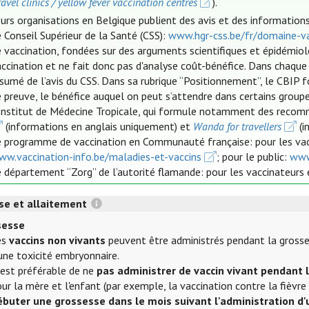
ravel clinics / yellow fever vaccination centres
).
urs organisations en Belgique publient des avis et des informations 
 Conseil Supérieur de la Santé (CSS):
www.hgr-css.be/fr/domaine-va
 vaccination, fondées sur des arguments scientifiques et épidémio
ccination et ne fait donc pas d'analyse coût-bénéfice. Dans chaque
ésumé de l’avis du CSS. Dans sa rubrique “Positionnement”, le CBIP
 preuve, le bénéfice auquel on peut s’attendre dans certains groupe
'Institut de Médecine Tropicale, qui formule notamment des recom
(informations en anglais uniquement) et
Wanda for travellers
(i
e programme de vaccination en Communauté française: pour les va
ww.vaccination-info.be/maladies-et-vaccins
; pour le public:
www
 département “Zorg” de l’autorité flamande: pour les vaccinateurs 
se et allaitement
sesse
es
vaccins non vivants
peuvent être administrés pendant la grosses
une toxicité embryonnaire.
 est préférable de ne
pas administrer de vaccin vivant pendant 
ur la mère et l'enfant (par exemple, la vaccination contre la fièvre
ébuter une grossesse dans le mois suivant l'administration d'