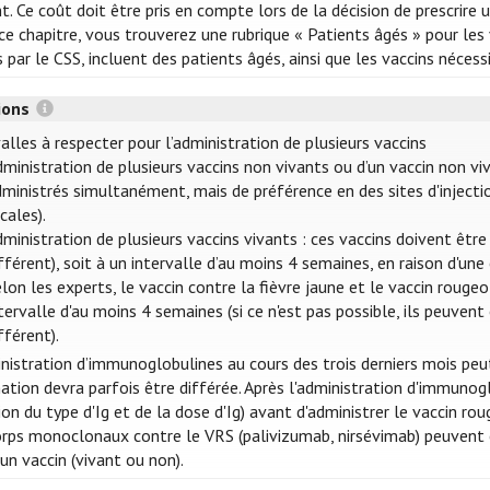
t. Ce coût doit être pris en compte lors de la décision de prescrire 
e chapitre, vous trouverez une rubrique « Patients âgés » pour les v
s par le CSS, incluent des patients âgés, ainsi que les vaccins néces
tions
alles à respecter pour l’administration de plusieurs vaccins
ministration de plusieurs vaccins non vivants ou d’un vaccin non vi
ministrés simultanément, mais de préférence en des sites d'injectio
cales).
ministration de plusieurs vaccins vivants : ces vaccins doivent êt
fférent), soit à un intervalle d’au moins 4 semaines, en raison d'un
lon les experts, le vaccin contre la fièvre jaune et le vaccin roug
tervalle d'au moins 4 semaines (si ce n'est pas possible, ils peuv
fférent).
inistration d’immunoglobulines au cours des trois derniers mois peu
nation devra parfois être différée. Après l'administration d'immuno
on du type d'Ig et de la dose d'Ig) avant d'administrer le vaccin ro
orps monoclonaux contre le VRS (palivizumab, nirsévimab) peuven
un vaccin (vivant ou non).