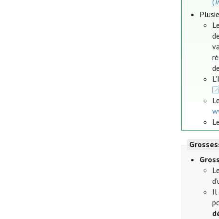
(
T
Plusie
Le
de
va
r
de
L
L
w
Le
Grosses
Gros
L
d'
Il
po
d