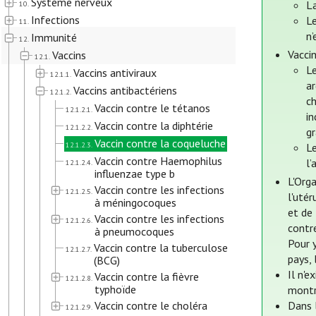
Système nerveux
La
10.
Infections
Le
11.
n’
Immunité
12.
Vacci
Vaccins
12.1.
L
Vaccins antiviraux
12.1.1.
a
Vaccins antibactériens
12.1.2.
ch
Vaccin contre le tétanos
12.1.2.1.
i
Vaccin contre la diphtérie
12.1.2.2.
g
Vaccin contre la coqueluche
12.1.2.3.
Le
Vaccin contre Haemophilus
l’
12.1.2.4.
influenzae type b
L'Orga
Vaccin contre les infections
12.1.2.5.
l'utér
à méningocoques
et de 
Vaccin contre les infections
12.1.2.6.
contre
à pneumocoques
Pour y
Vaccin contre la tuberculose
12.1.2.7.
pays, 
(BCG)
Il n'e
Vaccin contre la fièvre
12.1.2.8.
typhoïde
montr
Vaccin contre le choléra
Dans 
12.1.2.9.