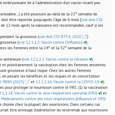
é embryonnaire lié à l'administration d'un vaccin vivant peu
e
erleukine...) a été poursuivi au-delà de la 22
semaine de
 doit être reportée jusqu’après l'âge de 6 mois [
voir Avis CSS
ode de 12 mois après la naissance est recommandée, sauf si les
pendant la grossesse (
voir Avis CSS 8754, 2020
):
grossesse (
voir 12.1.1.5. Vaccin contre l'influenza
);
e
e
utes les femmes entre la 24
et la 32
semaine de la
n antérieure (
voir 12.1.2.1. Vaccin contre le tétanos
).
t prioritairement la vaccination chez les femmes enceintes
 une grossesse à haut risque. Chez les autres femmes
, en pesant les bénéfices et les risques et en concertation
SS 9880 (2025)
et
12.1.1.16. Vaccin contre la COVID-19
);
es pour protéger le nourrisson contre le VRS: (1) la vaccination
2.1.1.18. Vaccin contre le virus respiratoire syncytial (VRS)
) et
. Médicaments contre des virus respiratoires (influenza et VRS)
re choisie chez la plupart des nourrissons. Dans certains cas
ourrait être envisagé d'administrer du nirsévimab aux nourrissons