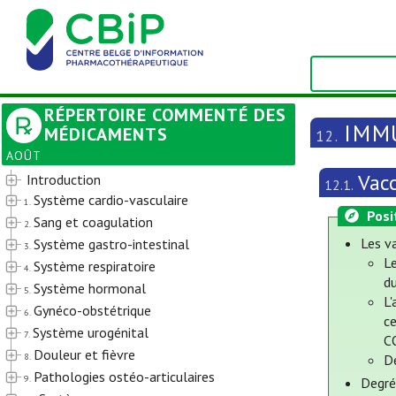
RÉPERTOIRE COMMENTÉ DES
IMM
MÉDICAMENTS
12.
AOÛT
Vac
Introduction
12.1.
Système cardio-vasculaire
1.
Posi
Sang et coagulation
2.
Les va
Système gastro-intestinal
3.
L
Système respiratoire
4.
du
Système hormonal
5.
L'
Gynéco-obstétrique
6.
ce
Système urogénital
7.
C
Douleur et fièvre
8.
D
Pathologies ostéo-articulaires
9.
Degré