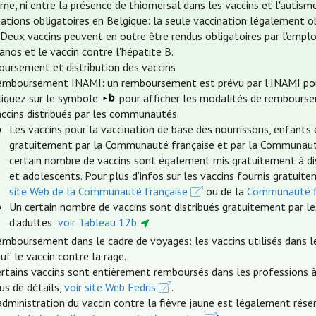
sme, ni entre la présence de thiomersal dans les vaccins et l'autis
nations obligatoires en Belgique: la seule vaccination légalement o
. Deux vaccins peuvent en outre être rendus obligatoires par l'emplo
anos et le vaccin contre l'hépatite B.
ursement et distribution des vaccins
emboursement INAMI: un remboursement est prévu par l'INAMI pour c
cliquez sur le symbole
pour afficher les modalités de rembourse
accins distribués par les communautés.
Les vaccins pour la vaccination de base des nourrissons, enfants 
gratuitement par la Communauté française et par la Communauté f
certain nombre de vaccins sont également mis gratuitement à dis
et adolescents. Pour plus d’infos sur les vaccins fournis gratuite
site Web de la Communauté française
ou de la
Communauté 
Un certain nombre de vaccins sont distribués gratuitement par le
d’adultes:
voir Tableau 12b.
.
emboursement dans le cadre de voyages: les vaccins utilisés dans 
uf le vaccin contre la rage.
rtains vaccins sont entièrement remboursés dans les professions à 
us de détails,
voir site Web Fedris
.
administration du vaccin contre la fièvre jaune est légalement rés