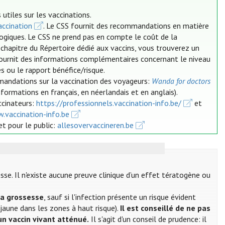
utiles sur les vaccinations.
ccination
. Le CSS fournit des recommandations en matière
logiques. Le CSS ne prend pas en compte le coût de la
 chapitre du Répertoire dédié aux vaccins, vous trouverez un
 fournit des informations complémentaires concernant le niveau
s ou le rapport bénéfice/risque.
mandations sur la vaccination des voyageurs:
Wanda for doctors
nformations en français, en néerlandais et en anglais).
ccinateurs:
https://professionnels.vaccination-info.be/
et
.vaccination-info.be
et pour le public:
allesovervaccineren.be
se. Il n'existe aucune preuve clinique d’un effet tératogène ou
la grossesse
, sauf si l'infection présente un risque évident
 jaune dans les zones à haut risque).
Il est conseillé de ne pas
un vaccin vivant atténué.
Il s'agit d'un conseil de prudence: il