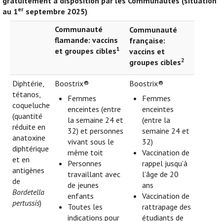
gratuitement à disposition par les Communautés (situation
er
au 1
septembre 2025)
Communauté
Communauté
flamande: vaccins
française:
1
et groupes cibles
vaccins et
2
groupes cibles
Diphtérie,
Boostrix®
Boostrix®
tétanos,
Femmes
Femmes
coqueluche
enceintes (entre
enceintes
(quantité
la semaine 24 et
(entre la
réduite en
32) et personnes
semaine 24 et
anatoxine
vivant sous le
32)
diphtérique
même toit
Vaccination de
et en
Personnes
rappel jusqu’à
antigènes
travaillant avec
l’âge de 20
de
de jeunes
ans
Bordetella
enfants
Vaccination de
pertussis
)
Toutes les
rattrapage des
indications pour
étudiants de