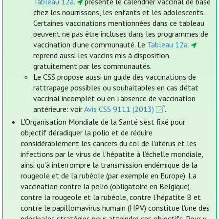
Tableau 12a.
présente le calendrier vaccinal de base
chez les nourrissons, les enfants et les adolescents.
Certaines vaccinations mentionnées dans ce tableau
peuvent ne pas être incluses dans les programmes de
vaccination d’une communauté. Le
Tableau 12a.
reprend aussi les vaccins mis à disposition
gratuitement par les communautés.
Le CSS propose aussi un guide des vaccinations de
rattrapage possibles ou souhaitables en cas d’état
vaccinal incomplet ou en l’absence de vaccination
antérieure: voir
Avis CSS 9111 (2013)
.
L'Organisation Mondiale de la Santé s'est fixé pour
objectif d’éradiquer la polio et de réduire
considérablement les cancers du col de l'utérus et les
infections par le virus de l'hépatite à l’échelle mondiale,
ainsi qu'à interrompre la transmission endémique de la
rougeole et de la rubéole (par exemple en Europe). La
vaccination contre la polio (obligatoire en Belgique),
contre la rougeole et la rubéole, contre l'hépatite B et
contre le papillomavirus humain (HPV) constitue l'une des
principales stratégies pour atteindre ces objectifs. Pour y