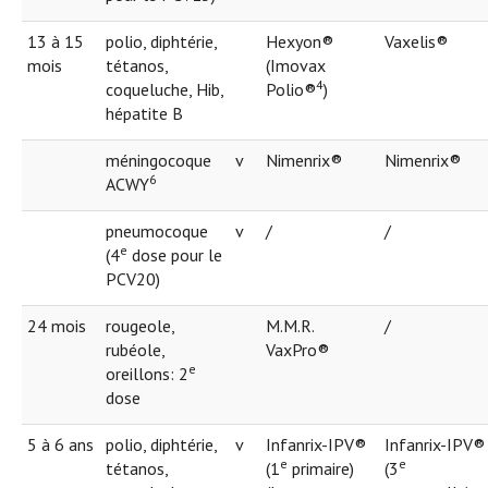
13 à 15
polio, diphtérie,
Hexyon®
Vaxelis®
mois
tétanos,
(Imovax
4
coqueluche, Hib,
Polio®
)
hépatite B
méningocoque
v
Nimenrix®
Nimenrix®
6
ACWY
pneumocoque
v
/
/
e
(4
dose pour le
PCV20)
24 mois
rougeole,
M.M.R.
/
rubéole,
VaxPro®
e
oreillons: 2
dose
5 à 6 ans
polio, diphtérie,
v
Infanrix-IPV®
Infanrix-IPV®
e
e
tétanos,
(1
primaire)
(3