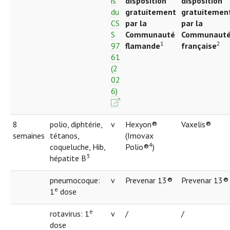
is
disposition
disposition
du
gratuitement
gratuitemen
CS
par la
par la
S
Communauté
Communaut
1
2
97
flamande
française
61
(2
02
6)
8
polio, diphtérie,
v
Hexyon®
Vaxelis®
semaines
tétanos,
(Imovax
4
coqueluche, Hib,
Polio®
)
3
hépatite B
pneumocoque:
v
Prevenar 13®
Prevenar 13®
e
1
dose
e
rotavirus: 1
v
/
/
dose