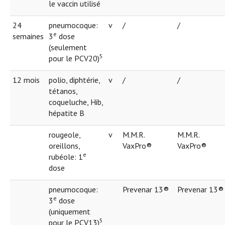
le vaccin utilisé
24
pneumocoque:
v
/
/
e
semaines
3
dose
(seulement
5
pour le PCV20)
12 mois
polio, diphtérie,
v
/
/
tétanos,
coqueluche, Hib,
hépatite B
rougeole,
v
M.M.R.
M.M.R.
oreillons,
VaxPro®
VaxPro®
e
rubéole: 1
dose
pneumocoque:
Prevenar 13®
Prevenar 13®
e
3
dose
(uniquement
5
pour le PCV13)