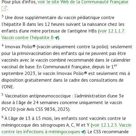
Pour plus d’infos,
voir le site Web de la Communauté française
.
3
Une dose supplémentaire du vaccin pédiatrique contre
l’hépatite B dans les 12 heures suivant la naissance chez les
enfants d’une mère porteuse de l’antigène HBs (
voir 12.1.1.7.
Vaccin contre l'hépatite B
).
4
Imovax Polio® (vaccin uniquement contre la polio): seulement
pour la primovaccination des enfants qui ne peuvent pas être
vaccinés avec le vaccin combiné recommandé dans le calendrier
er
vaccinal de base. En Communauté française, depuis le 1
septembre 2023, le vaccin Imovax Polio® est seulement mis à
disposition gratuitement dans le cadre des consultations de
l’ONE.
5
Vaccination antipneumococcique : l’administration d’une 3e
dose à l’âge de 24 semaines concerne uniquement le vaccin
PCV20 (voir Avis CSS 9836, 2025).
6
À l’âge de 13 à 15 mois, les enfants sont vaccinés contre le
méningocoque des sérogroupes A, C, W et Y (
voir 12.1.2.5. Vaccin
contre les infections à méningocoques
). Le CSS recommande