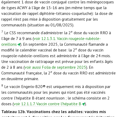
également 1 dose de vaccin conjugué contre les méningocoques
de types ACWY à l'âge de 15-16 ans (en même temps que la
vaccination de rappel diphtérie-tétanos-coqueluche): la dose de
rappel n'est pas mise à disposition gratuitement par les
communautés (situation au 01/08/2025).
7
e
Le CSS recommande d’administrer la 2
dose du vaccin RRO à
l'âge de 7 à 9 ans (
voir 12.1.3.1. Vaccin rougeole-rubéole-
oreillons
). En septembre 2025, la Communauté flamande a
e
modifié le calendrier vaccinal de base: la 2
dose du vaccin
rougeole-rubéole-oreillons est administrée à l'âge de 24 mois.
Une vaccination de rattrapage est prévue pour les enfants âgés
de 2 à 8 ans (
voir aussi Folia de septembre 2025
). En
e
Communauté française, la 2
dose du vaccin RRO est administrée
en deuxième primaire.
8
Le vaccin Engerix-B20® est uniquement mis à disposition par
les communautés pour les jeunes qui n’ont pas été vaccinés
contre l’hépatite B étant nourrisson ; le schéma consiste en 2
doses (
voir 12.1.1.7. Vaccin contre l'hépatite B
).
Tableau 12b.
Vaccinations chez les adultes: vaccins mis