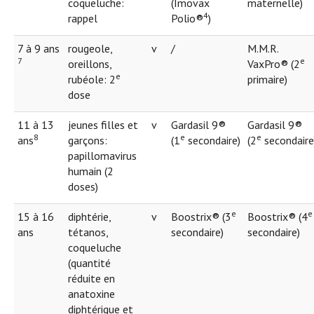
coqueluche:
(Imovax
maternelle)
4
rappel
Polio®
)
7 à 9 ans
rougeole,
v
/
M.M.R.
7
e
oreillons,
VaxPro® (2
e
rubéole: 2
primaire)
dose
11 à 13
jeunes filles et
v
Gardasil 9®
Gardasil 9®
8
e
e
ans
garçons:
(1
secondaire)
(2
secondaire
papillomavirus
humain (2
doses)
e
e
15 à 16
diphtérie,
v
Boostrix® (3
Boostrix® (4
ans
tétanos,
secondaire)
secondaire)
coqueluche
(quantité
réduite en
anatoxine
diphtérique et