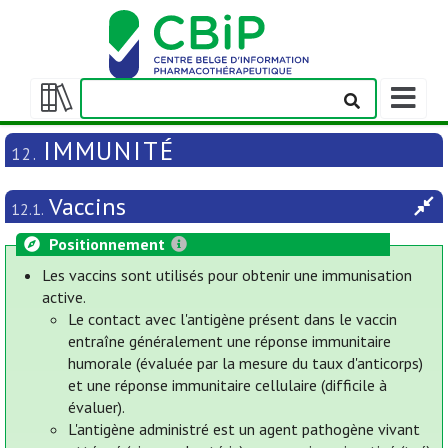
Afficher
la
Afficher/masquer
barre
la
IMMUNITÉ
12.
de
table
navigatio
des
Vaccins
matières
12.1.
Positionnement
Les vaccins sont utilisés pour obtenir une immunisation
active.
Le contact avec l'antigène présent dans le vaccin
entraîne généralement une réponse immunitaire
humorale (évaluée par la mesure du taux d'anticorps)
et une réponse immunitaire cellulaire (difficile à
évaluer).
L'antigène administré est un agent pathogène vivant