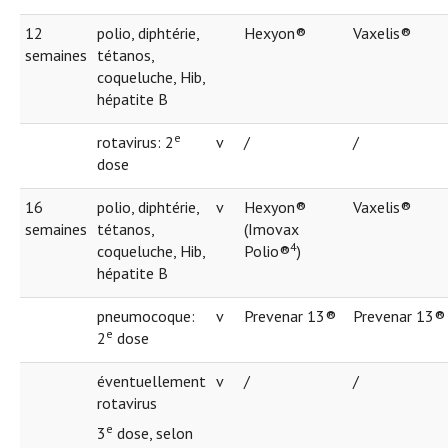
12
polio, diphtérie,
Hexyon®
Vaxelis®
semaines
tétanos,
coqueluche, Hib,
hépatite B
e
rotavirus: 2
v
/
/
dose
16
polio, diphtérie,
v
Hexyon®
Vaxelis®
semaines
tétanos,
(Imovax
4
coqueluche, Hib,
Polio®
)
hépatite B
pneumocoque:
v
Prevenar 13®
Prevenar 13®
e
2
dose
éventuellement
v
/
/
rotavirus
e
3
dose, selon