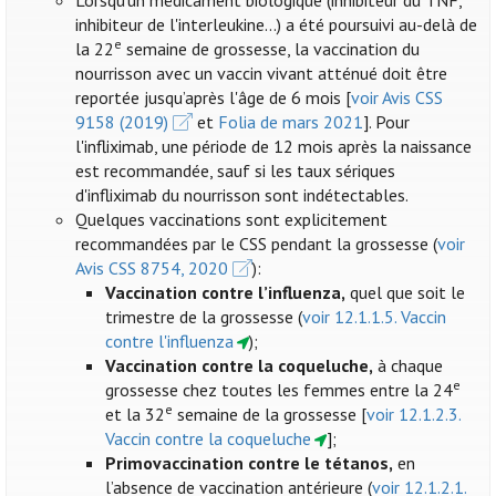
Lorsqu'un médicament biologique (inhibiteur du TNF,
inhibiteur de l'interleukine...) a été poursuivi au-delà de
e
la 22
semaine de grossesse, la vaccination du
nourrisson avec un vaccin vivant atténué doit être
reportée jusqu’après l'âge de 6 mois [
voir Avis CSS
9158 (2019)
et
Folia de mars 2021
]. Pour
l'infliximab, une période de 12 mois après la naissance
est recommandée, sauf si les taux sériques
d'infliximab du nourrisson sont indétectables.
Quelques vaccinations sont explicitement
recommandées par le CSS pendant la grossesse (
voir
Avis CSS 8754, 2020
):
Vaccination contre l’influenza
,
quel que soit le
trimestre de la grossesse (
voir 12.1.1.5. Vaccin
contre l'influenza
);
Vaccination contre la coqueluche,
à chaque
e
grossesse chez toutes les femmes entre la 24
e
et la 32
semaine de la grossesse [
voir 12.1.2.3.
Vaccin contre la coqueluche
];
Primovaccination contre le tétanos,
en
l’absence de vaccination antérieure (
voir 12.1.2.1.