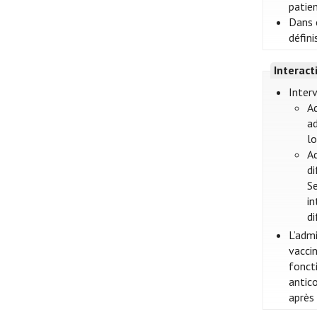
patien
Dans c
défini
Interac
Interv
Ad
ad
lo
Ad
di
Se
in
di
L’adm
vacci
foncti
antic
après 