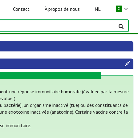
Contact
À propos de nous
NL
P
ement une réponse immunitaire humorale (évaluée par la mesure
évaluer).
u bactérie), un organisme inactivé (tué) ou des constituants de
 une exotoxine inactivée (anatoxine). Certains vaccins contre la
se immunitaire.