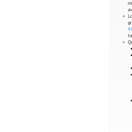
n'
a
Lo
gr
9
ta
Q