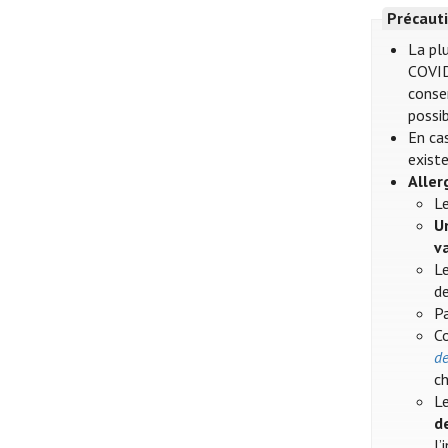
Précauti
La plu
COVID
conser
possib
En cas
existe
Aller
Le
U
v
Le
de
Pa
Co
de
ch
Le
d
l’