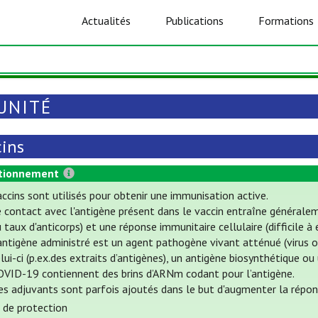
Actualités
Publications
Formations
UNITÉ
cins
tionnement
ccins sont utilisés pour obtenir une immunisation active.
e contact avec l'antigène présent dans le vaccin entraîne général
 taux d'anticorps) et une réponse immunitaire cellulaire (difficile à 
antigène administré est un agent pathogène vivant atténué (virus o
lui-ci (p.ex.des extraits d’antigènes), un antigène biosynthétique ou
OVID-19 contiennent des brins d’ARNm codant pour l’antigène.
es adjuvants sont parfois ajoutés dans le but d'augmenter la répon
 de protection