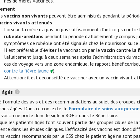
nés de mères vaccinées.
itement
es
vaccins non vivants
peuvent être administrés pendant la périod
accins vivants atténués
Lorsque la mère n'a pas ou pas suffisamment d'anticorps contre l
rubéole-oreillons
pendant la période d'allaitement (y compris ju
symptômes de rubéole ont été signalés chez le nourrisson suite 
Il est préférable d’
éviter
la vaccination par le
vaccin contre la 
l’allaitement jusqu’à deux semaines après l’administration du vacc
cas de voyage vers une zone endémique, le rapport bénéfice/risque
contre la fièvre jaune
).
Attention: il est déconseillé de vacciner avec un vaccin vivant a
s âgés
S formule des avis et des recommandations au sujet des groupes cible
nnes âgées. Dans ce contexte, le
Formulaire de soins aux perso
vaccin ne porte donc le sigle « 80+ » dans le Répertoire.
 que les patients âgés font souvent partie des groupes cibles de la
enté dans les études cliniques. L’efficacité des vaccins est donc dif
ins vaccins recommandés par le CSS chez le patient âgé ne sont pas