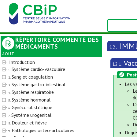
RÉPERTOIRE COMMENTÉ DES
IMM
MÉDICAMENTS
12.
AOÛT
Vac
Introduction
12.1.
Système cardio-vasculaire
1.
Posi
Sang et coagulation
2.
Les va
Système gastro-intestinal
3.
L
Système respiratoire
4.
du
Système hormonal
5.
L'
Gynéco-obstétrique
6.
ce
Système urogénital
7.
C
Douleur et fièvre
8.
D
Pathologies ostéo-articulaires
9.
Degré