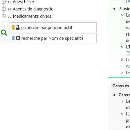
(
T
Anesthésie
18.
Plusie
Agents de diagnostic
19.
Le
Médicaments divers
20.
de
recherche par principe actif
va
r
recherche par Nom de spécialité
de
L
L
w
Le
Grosses
Gros
L
d'
Il
po
d