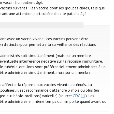
un vaccin à un patient âgé.
accins suivants : les vaccins dont les groupes cibles, tels que
sitant une attention particulière chez le patient âgé.
vant avec un vaccin vivant : ces vaccins peuvent être
n distincts (pour permettre la surveillance des réactions
re administrés soit simultanément (mais sur un membre
e éventuelle interférence négative sur la réponse immunitaire.
eole-rubéole-oreillons sont préférentiellement administrés à un
ent être administrés simultanément, mais sur un membre
t affecter la réponse aux vaccins vivants atténués. La
globulines, il est recommandé d'attendre 3 mois ou plus (en
ugeole-rubéole-oreillons(-varicelle) (source:
CDC
). Les
t être administrés en même temps ou n'importe quand avant ou