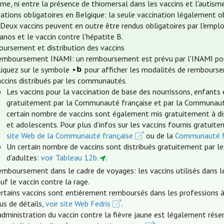
sme, ni entre la présence de thiomersal dans les vaccins et l'autis
nations obligatoires en Belgique: la seule vaccination légalement o
. Deux vaccins peuvent en outre être rendus obligatoires par l'emplo
anos et le vaccin contre l'hépatite B.
ursement et distribution des vaccins
emboursement INAMI: un remboursement est prévu par l'INAMI pour c
cliquez sur le symbole
pour afficher les modalités de rembourse
accins distribués par les communautés.
Les vaccins pour la vaccination de base des nourrissons, enfants 
gratuitement par la Communauté française et par la Communauté f
certain nombre de vaccins sont également mis gratuitement à dis
et adolescents. Pour plus d’infos sur les vaccins fournis gratuite
site Web de la Communauté française
ou de la
Communauté 
Un certain nombre de vaccins sont distribués gratuitement par le
d’adultes:
voir Tableau 12b.
.
emboursement dans le cadre de voyages: les vaccins utilisés dans 
uf le vaccin contre la rage.
rtains vaccins sont entièrement remboursés dans les professions à 
us de détails,
voir site Web Fedris
.
administration du vaccin contre la fièvre jaune est légalement rés