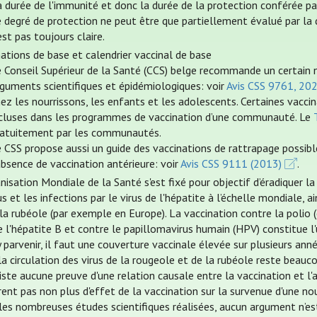
 durée de l'immunité et donc la durée de la protection conférée par
 degré de protection ne peut être que partiellement évalué par la d
est pas toujours claire.
nations de base et calendrier vaccinal de base
e Conseil Supérieur de la Santé (CCS) belge recommande un certain 
rguments scientifiques et épidémiologiques: voir
Avis CSS 9761, 20
ez les nourrissons, les enfants et les adolescents. Certaines vac
ncluses dans les programmes de vaccination d’une communauté. Le
ratuitement par les communautés.
 CSS propose aussi un guide des vaccinations de rattrapage possibl
absence de vaccination antérieure: voir
Avis CSS 9111 (2013)
.
nisation Mondiale de la Santé s'est fixé pour objectif d’éradiquer l
us et les infections par le virus de l'hépatite à l’échelle mondiale,
la rubéole (par exemple en Europe). La vaccination contre la polio (
 l'hépatite B et contre le papillomavirus humain (HPV) constitue l'u
 parvenir, il faut une couverture vaccinale élevée sur plusieurs anné
la circulation des virus de la rougeole et de la rubéole reste beauco
xiste aucune preuve d'une relation causale entre la vaccination et l
ent pas non plus d'effet de la vaccination sur la survenue d'une no
les nombreuses études scientifiques réalisées, aucun argument n’est