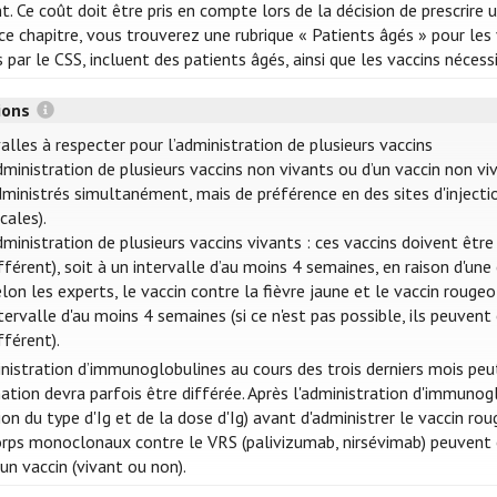
t. Ce coût doit être pris en compte lors de la décision de prescrire 
e chapitre, vous trouverez une rubrique « Patients âgés » pour les v
s par le CSS, incluent des patients âgés, ainsi que les vaccins néces
tions
alles à respecter pour l’administration de plusieurs vaccins
ministration de plusieurs vaccins non vivants ou d’un vaccin non vi
ministrés simultanément, mais de préférence en des sites d'injectio
cales).
ministration de plusieurs vaccins vivants : ces vaccins doivent êt
fférent), soit à un intervalle d’au moins 4 semaines, en raison d'un
lon les experts, le vaccin contre la fièvre jaune et le vaccin roug
tervalle d'au moins 4 semaines (si ce n'est pas possible, ils peuv
fférent).
inistration d’immunoglobulines au cours des trois derniers mois peu
nation devra parfois être différée. Après l'administration d'immuno
on du type d'Ig et de la dose d'Ig) avant d'administrer le vaccin ro
orps monoclonaux contre le VRS (palivizumab, nirsévimab) peuven
un vaccin (vivant ou non).