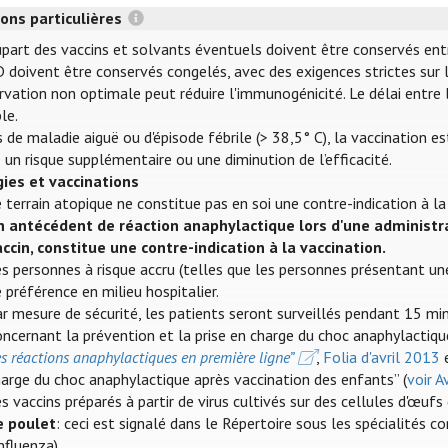
ons particulières
part des vaccins et solvants éventuels doivent être conservés entre 
 doivent être conservés congelés, avec des exigences strictes sur l
vation non optimale peut réduire l'immunogénicité. Le délai entre l
le.
 de maladie aiguë ou d'épisode fébrile (> 38,5° C), la vaccination e
 un risque supplémentaire ou une diminution de l’efficacité.
gies et vaccinations
 terrain atopique ne constitue pas en soi une contre-indication à la
n antécédent de réaction anaphylactique lors d'une administr
accin, constitue une contre-indication à la vaccination.
s personnes à risque accru (telles que les personnes présentant une
 préférence en milieu hospitalier.
r mesure de sécurité, les patients seront surveillés pendant 15 mi
ncernant la prévention et la prise en charge du choc anaphylactiqu
s réactions anaphylactiques en première ligne”
,
Folia d'avril 2013
arge du choc anaphylactique après vaccination des enfants” (
voir 
s vaccins préparés à partir de virus cultivés sur des cellules d'œ
e poulet
: ceci est signalé dans le Répertoire sous les spécialités c
influenza).