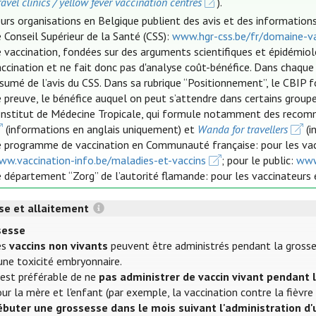
ravel clinics / yellow fever vaccination centres
).
urs organisations en Belgique publient des avis et des informations 
 Conseil Supérieur de la Santé (CSS):
www.hgr-css.be/fr/domaine-va
 vaccination, fondées sur des arguments scientifiques et épidémio
ccination et ne fait donc pas d'analyse coût-bénéfice. Dans chaque
ésumé de l’avis du CSS. Dans sa rubrique “Positionnement”, le CBIP
 preuve, le bénéfice auquel on peut s’attendre dans certains groupe
'Institut de Médecine Tropicale, qui formule notamment des recom
(informations en anglais uniquement) et
Wanda for travellers
(i
e programme de vaccination en Communauté française: pour les va
ww.vaccination-info.be/maladies-et-vaccins
; pour le public:
www
 département “Zorg” de l’autorité flamande: pour les vaccinateurs 
se et allaitement
sesse
es
vaccins non vivants
peuvent être administrés pendant la grosses
une toxicité embryonnaire.
 est préférable de ne
pas administrer de vaccin vivant pendant 
ur la mère et l'enfant (par exemple, la vaccination contre la fièvre
ébuter une grossesse dans le mois suivant l'administration d'