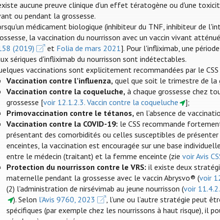
existe aucune preuve clinique d’un effet tératogène ou d'une toxicit
vant ou pendant la grossesse.
rsqu'un médicament biologique (inhibiteur du TNF, inhibiteur de l'int
ossesse, la vaccination du nourrisson avec un vaccin vivant atténué
158 (2019)
et
Folia de mars 2021
]. Pour l'infliximab, une péri
ux sériques d'infliximab du nourrisson sont indétectables.
uelques vaccinations sont explicitement recommandées par le CSS 
Vaccination contre l’influenza
,
quel que soit le trimestre de la 
Vaccination contre la coqueluche,
à chaque grossesse chez to
grossesse [
voir 12.1.2.3. Vaccin contre la coqueluche
];
Primovaccination contre le tétanos,
en l’absence de vaccinatio
Vaccination contre la COVID-19:
le CSS recommande fortement e
présentant des comorbidités ou celles susceptibles de présenter
enceintes, la vaccination est encouragée sur une base individuelle
entre le médecin (traitant) et la femme enceinte (zie
voir Avis C
Protection du nourrisson contre le VRS:
il existe deux stratégi
maternelle pendant la grossesse avec le vaccin Abrysvo® (
voir 1
(2) l'administration de nirsévimab au jeune nourrisson (
voir 11.4.2
). Selon
l’Avis 9760, 2023
, l’une ou l’autre stratégie peut êt
spécifiques (par exemple chez les nourrissons à haut risque), il p