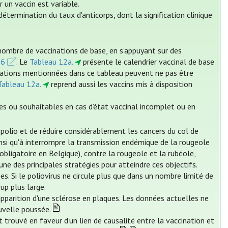
 un vaccin est variable.
étermination du taux d'anticorps, dont la signification clinique
nombre de vaccinations de base, en s’appuyant sur des
26
. Le
Tableau 12a.
présente le calendrier vaccinal de base
cinations mentionnées dans ce tableau peuvent ne pas être
Tableau 12a.
reprend aussi les vaccins mis à disposition
es ou souhaitables en cas d’état vaccinal incomplet ou en
a polio et de réduire considérablement les cancers du col de
 ainsi qu'à interrompre la transmission endémique de la rougeole
obligatoire en Belgique), contre la rougeole et la rubéole,
ne des principales stratégies pour atteindre ces objectifs.
es. Si le poliovirus ne circule plus que dans un nombre limité de
up plus large.
'apparition d'une sclérose en plaques. Les données actuelles ne
uvelle poussée.
 trouvé en faveur d’un lien de causalité entre la vaccination et