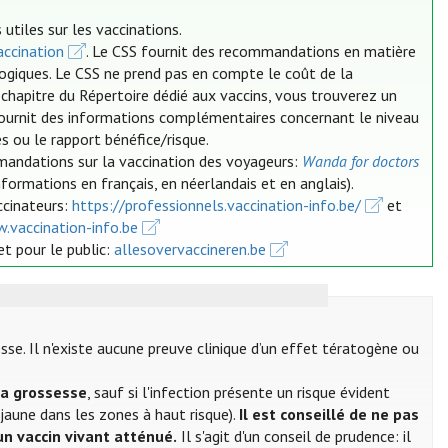
utiles sur les vaccinations.
ccination
. Le CSS fournit des recommandations en matière
logiques. Le CSS ne prend pas en compte le coût de la
 chapitre du Répertoire dédié aux vaccins, vous trouverez un
 fournit des informations complémentaires concernant le niveau
s ou le rapport bénéfice/risque.
mandations sur la vaccination des voyageurs:
Wanda for doctors
nformations en français, en néerlandais et en anglais).
ccinateurs:
https://professionnels.vaccination-info.be/
et
.vaccination-info.be
et pour le public:
allesovervaccineren.be
se. Il n'existe aucune preuve clinique d’un effet tératogène ou
la grossesse
, sauf si l'infection présente un risque évident
 jaune dans les zones à haut risque).
Il est conseillé de ne pas
un vaccin vivant atténué.
Il s'agit d'un conseil de prudence: il