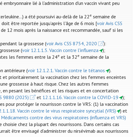
é embryonnaire lié à l'administration d'un vaccin vivant peu
e
erleukine...) a été poursuivi au-delà de la 22
semaine de
 doit être reportée jusqu’après l'âge de 6 mois [
voir Avis CSS
ode de 12 mois après la naissance est recommandée, sauf si les
pendant la grossesse (
voir Avis CSS 8754, 2020
):
grossesse (
voir 12.1.1.5. Vaccin contre l'influenza
);
e
e
utes les femmes entre la 24
et la 32
semaine de la
n antérieure (
voir 12.1.2.1. Vaccin contre le tétanos
).
t prioritairement la vaccination chez les femmes enceintes
 une grossesse à haut risque. Chez les autres femmes
, en pesant les bénéfices et les risques et en concertation
SS 9880 (2025)
et
12.1.1.16. Vaccin contre la COVID-19
);
es pour protéger le nourrisson contre le VRS: (1) la vaccination
2.1.1.18. Vaccin contre le virus respiratoire syncytial (VRS)
) et
. Médicaments contre des virus respiratoires (influenza et VRS)
re choisie chez la plupart des nourrissons. Dans certains cas
ourrait être envisagé d'administrer du nirsévimab aux nourrissons