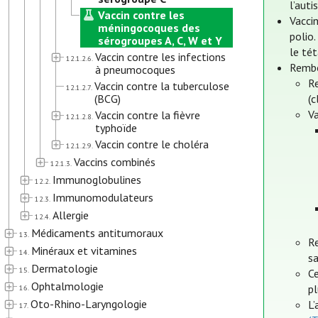
l’auti
Vaccin contre les
Vacci
méningocoques des
polio
sérogroupes A, C, W et Y
le tét
Vaccin contre les infections
12.1.2.6.
Rembo
à pneumocoques
R
Vaccin contre la tuberculose
12.1.2.7.
(BCG)
(
V
Vaccin contre la fièvre
12.1.2.8.
typhoïde
Vaccin contre le choléra
12.1.2.9.
Vaccins combinés
12.1.3.
Immunoglobulines
12.2.
Immunomodulateurs
12.3.
Allergie
12.4.
Médicaments antitumoraux
13.
R
Minéraux et vitamines
14.
sa
Dermatologie
15.
Ce
Ophtalmologie
pl
16.
Oto-Rhino-Laryngologie
L’
17.