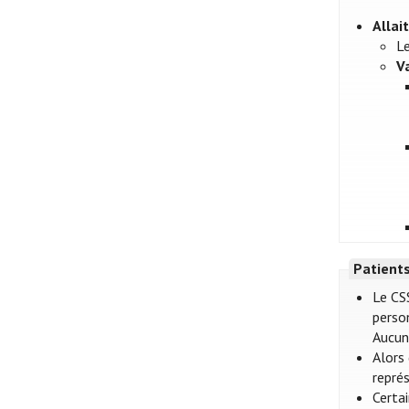
Alla
L
V
Patient
Le CS
perso
Aucun 
Alors
représ
Certa