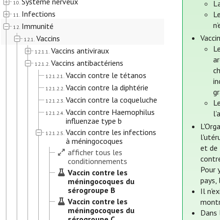
Système nerveux
La
10.
Infections
Le
11.
n’
Immunité
12.
Vacci
Vaccins
12.1.
L
Vaccins antiviraux
12.1.1.
a
Vaccins antibactériens
12.1.2.
ch
Vaccin contre le tétanos
12.1.2.1.
i
Vaccin contre la diphtérie
12.1.2.2.
g
Vaccin contre la coqueluche
12.1.2.3.
Le
Vaccin contre Haemophilus
l’
12.1.2.4.
influenzae type b
L'Orga
Vaccin contre les infections
12.1.2.5.
l'utér
à méningocoques
et de 
afficher tous les
contre
conditionnements
Pour y
Vaccin contre les
pays, 
méningocoques du
sérogroupe B
Il n'e
Vaccin contre les
montr
méningocoques du
Dans 
sérogroupe C