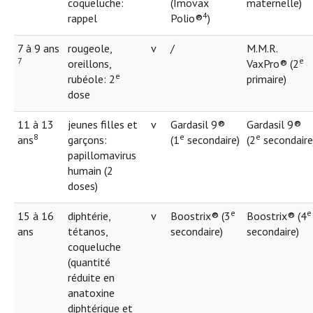
coqueluche:
(Imovax
maternelle)
4
rappel
Polio®
)
7 à 9 ans
rougeole,
v
/
M.M.R.
7
e
oreillons,
VaxPro® (2
e
rubéole: 2
primaire)
dose
11 à 13
jeunes filles et
v
Gardasil 9®
Gardasil 9®
8
e
e
ans
garçons:
(1
secondaire)
(2
secondaire
papillomavirus
humain (2
doses)
e
e
15 à 16
diphtérie,
v
Boostrix® (3
Boostrix® (4
ans
tétanos,
secondaire)
secondaire)
coqueluche
(quantité
réduite en
anatoxine
diphtérique et