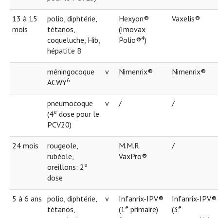
13 à 15
polio, diphtérie,
Hexyon®
Vaxelis®
mois
tétanos,
(Imovax
4
coqueluche, Hib,
Polio®
)
hépatite B
méningocoque
v
Nimenrix®
Nimenrix®
6
ACWY
pneumocoque
v
/
/
e
(4
dose pour le
PCV20)
24 mois
rougeole,
M.M.R.
/
rubéole,
VaxPro®
e
oreillons: 2
dose
5 à 6 ans
polio, diphtérie,
v
Infanrix-IPV®
Infanrix-IPV®
e
e
tétanos,
(1
primaire)
(3