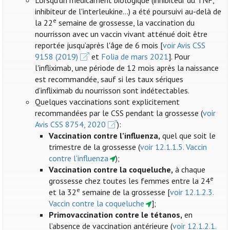
Lorsqu'un médicament biologique (inhibiteur du TNF,
inhibiteur de l'interleukine...) a été poursuivi au-delà de
e
la 22
semaine de grossesse, la vaccination du
nourrisson avec un vaccin vivant atténué doit être
reportée jusqu’après l'âge de 6 mois [
voir Avis CSS
9158 (2019)
et
Folia de mars 2021
]. Pour
l'infliximab, une période de 12 mois après la naissance
est recommandée, sauf si les taux sériques
d'infliximab du nourrisson sont indétectables.
Quelques vaccinations sont explicitement
recommandées par le CSS pendant la grossesse (
voir
Avis CSS 8754, 2020
):
Vaccination contre l’influenza
,
quel que soit le
trimestre de la grossesse (
voir 12.1.1.5. Vaccin
contre l'influenza
);
Vaccination contre la coqueluche,
à chaque
e
grossesse chez toutes les femmes entre la 24
e
et la 32
semaine de la grossesse [
voir 12.1.2.3.
Vaccin contre la coqueluche
];
Primovaccination contre le tétanos,
en
l’absence de vaccination antérieure (
voir 12.1.2.1.