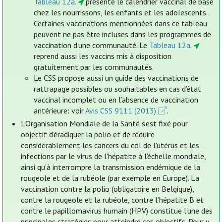
Tableau 12a.
présente le calendrier vaccinal de base
chez les nourrissons, les enfants et les adolescents.
Certaines vaccinations mentionnées dans ce tableau
peuvent ne pas être incluses dans les programmes de
vaccination d’une communauté. Le
Tableau 12a.
reprend aussi les vaccins mis à disposition
gratuitement par les communautés.
Le CSS propose aussi un guide des vaccinations de
rattrapage possibles ou souhaitables en cas d’état
vaccinal incomplet ou en l’absence de vaccination
antérieure: voir
Avis CSS 9111 (2013)
.
L'Organisation Mondiale de la Santé s'est fixé pour
objectif d’éradiquer la polio et de réduire
considérablement les cancers du col de l'utérus et les
infections par le virus de l'hépatite à l’échelle mondiale,
ainsi qu'à interrompre la transmission endémique de la
rougeole et de la rubéole (par exemple en Europe). La
vaccination contre la polio (obligatoire en Belgique),
contre la rougeole et la rubéole, contre l'hépatite B et
contre le papillomavirus humain (HPV) constitue l'une des
principales stratégies pour atteindre ces objectifs. Pour y