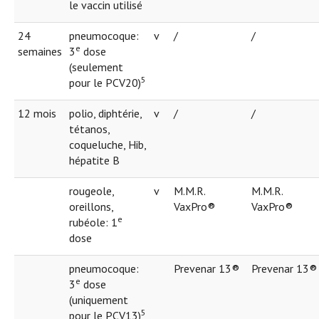
le vaccin utilisé
24
pneumocoque:
v
/
/
e
semaines
3
dose
(seulement
5
pour le PCV20)
12 mois
polio, diphtérie,
v
/
/
tétanos,
coqueluche, Hib,
hépatite B
rougeole,
v
M.M.R.
M.M.R.
oreillons,
VaxPro®
VaxPro®
e
rubéole: 1
dose
pneumocoque:
Prevenar 13®
Prevenar 13®
e
3
dose
(uniquement
5
pour le PCV13)