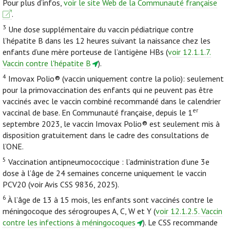
Pour plus d’infos,
voir le site Web de la Communauté française
.
3
Une dose supplémentaire du vaccin pédiatrique contre
l’hépatite B dans les 12 heures suivant la naissance chez les
enfants d’une mère porteuse de l’antigène HBs (
voir 12.1.1.7.
Vaccin contre l'hépatite B
).
4
Imovax Polio® (vaccin uniquement contre la polio): seulement
pour la primovaccination des enfants qui ne peuvent pas être
vaccinés avec le vaccin combiné recommandé dans le calendrier
er
vaccinal de base. En Communauté française, depuis le 1
septembre 2023, le vaccin Imovax Polio® est seulement mis à
disposition gratuitement dans le cadre des consultations de
l’ONE.
5
Vaccination antipneumococcique : l’administration d’une 3e
dose à l’âge de 24 semaines concerne uniquement le vaccin
PCV20 (voir Avis CSS 9836, 2025).
6
À l’âge de 13 à 15 mois, les enfants sont vaccinés contre le
méningocoque des sérogroupes A, C, W et Y (
voir 12.1.2.5. Vaccin
contre les infections à méningocoques
). Le CSS recommande