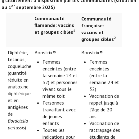
gratuitement à disposition par les Communautés (situation
er
au 1
septembre 2025)
Communauté
Communauté
flamande: vaccins
française:
1
et groupes cibles
vaccins et
2
groupes cibles
Diphtérie,
Boostrix®
Boostrix®
tétanos,
Femmes
Femmes
coqueluche
enceintes (entre
enceintes
(quantité
la semaine 24 et
(entre la
réduite en
32) et personnes
semaine 24 et
anatoxine
vivant sous le
32)
diphtérique
même toit
Vaccination de
et en
Personnes
rappel jusqu’à
antigènes
travaillant avec
l’âge de 20
de
de jeunes
ans
Bordetella
enfants
Vaccination de
pertussis
)
Toutes les
rattrapage des
indications pour
étudiants de