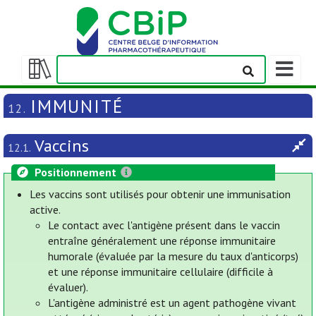
Afficher
la
Afficher/masquer
barre
la
IMMUNITÉ
12.
de
table
navigatio
des
Vaccins
matières
12.1.
Positionnement
Les vaccins sont utilisés pour obtenir une immunisation
active.
Le contact avec l'antigène présent dans le vaccin
entraîne généralement une réponse immunitaire
humorale (évaluée par la mesure du taux d'anticorps)
et une réponse immunitaire cellulaire (difficile à
évaluer).
L'antigène administré est un agent pathogène vivant