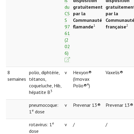
is
disposition
disposition
du
gratuitement
gratuitemen
CS
par la
par la
S
Communauté
Communaut
1
2
97
flamande
française
61
(2
02
6)
8
polio, diphtérie,
v
Hexyon®
Vaxelis®
semaines
tétanos,
(Imovax
4
coqueluche, Hib,
Polio®
)
3
hépatite B
pneumocoque:
v
Prevenar 13®
Prevenar 13®
e
1
dose
e
rotavirus: 1
v
/
/
dose