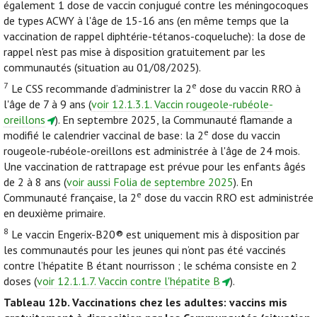
également 1 dose de vaccin conjugué contre les méningocoques
de types ACWY à l'âge de 15-16 ans (en même temps que la
vaccination de rappel diphtérie-tétanos-coqueluche): la dose de
rappel n'est pas mise à disposition gratuitement par les
communautés (situation au 01/08/2025).
7
e
Le CSS recommande d’administrer la 2
dose du vaccin RRO à
l'âge de 7 à 9 ans (
voir 12.1.3.1. Vaccin rougeole-rubéole-
oreillons
). En septembre 2025, la Communauté flamande a
e
modifié le calendrier vaccinal de base: la 2
dose du vaccin
rougeole-rubéole-oreillons est administrée à l'âge de 24 mois.
Une vaccination de rattrapage est prévue pour les enfants âgés
de 2 à 8 ans (
voir aussi Folia de septembre 2025
). En
e
Communauté française, la 2
dose du vaccin RRO est administrée
en deuxième primaire.
8
Le vaccin Engerix-B20® est uniquement mis à disposition par
les communautés pour les jeunes qui n’ont pas été vaccinés
contre l’hépatite B étant nourrisson ; le schéma consiste en 2
doses (
voir 12.1.1.7. Vaccin contre l'hépatite B
).
Tableau 12b.
Vaccinations chez les adultes: vaccins mis