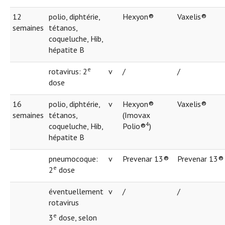
12
polio, diphtérie,
Hexyon®
Vaxelis®
semaines
tétanos,
coqueluche, Hib,
hépatite B
e
rotavirus: 2
v
/
/
dose
16
polio, diphtérie,
v
Hexyon®
Vaxelis®
semaines
tétanos,
(Imovax
4
coqueluche, Hib,
Polio®
)
hépatite B
pneumocoque:
v
Prevenar 13®
Prevenar 13®
e
2
dose
éventuellement
v
/
/
rotavirus
e
3
dose, selon