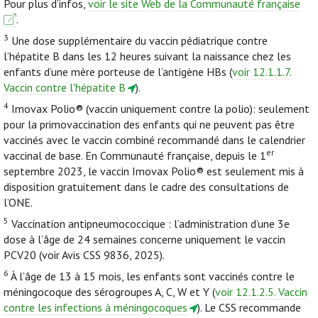
Pour plus d’infos,
voir le site Web de la Communauté française
.
3
Une dose supplémentaire du vaccin pédiatrique contre
l’hépatite B dans les 12 heures suivant la naissance chez les
enfants d’une mère porteuse de l’antigène HBs (
voir 12.1.1.7.
Vaccin contre l'hépatite B
).
4
Imovax Polio® (vaccin uniquement contre la polio): seulement
pour la primovaccination des enfants qui ne peuvent pas être
vaccinés avec le vaccin combiné recommandé dans le calendrier
er
vaccinal de base. En Communauté française, depuis le 1
septembre 2023, le vaccin Imovax Polio® est seulement mis à
disposition gratuitement dans le cadre des consultations de
l’ONE.
5
Vaccination antipneumococcique : l’administration d’une 3e
dose à l’âge de 24 semaines concerne uniquement le vaccin
PCV20 (voir Avis CSS 9836, 2025).
6
À l’âge de 13 à 15 mois, les enfants sont vaccinés contre le
méningocoque des sérogroupes A, C, W et Y (
voir 12.1.2.5. Vaccin
contre les infections à méningocoques
). Le CSS recommande