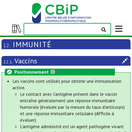
Afficher
la
Afficher/masquer
barre
la
IMMUNITÉ
12.
de
table
navigatio
des
Vaccins
matières
12.1.
Positionnement
Les vaccins sont utilisés pour obtenir une immunisation
active.
Le contact avec l'antigène présent dans le vaccin
entraîne généralement une réponse immunitaire
humorale (évaluée par la mesure du taux d'anticorps)
et une réponse immunitaire cellulaire (difficile à
évaluer).
L'antigène administré est un agent pathogène vivant