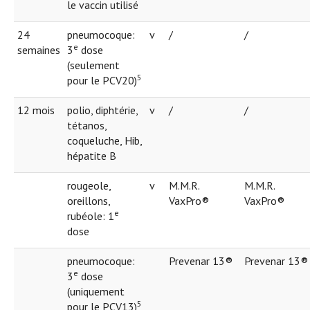
le vaccin utilisé
24
pneumocoque:
v
/
/
e
semaines
3
dose
(seulement
5
pour le PCV20)
12 mois
polio, diphtérie,
v
/
/
tétanos,
coqueluche, Hib,
hépatite B
rougeole,
v
M.M.R.
M.M.R.
oreillons,
VaxPro®
VaxPro®
e
rubéole: 1
dose
pneumocoque:
Prevenar 13®
Prevenar 13®
e
3
dose
(uniquement
5
pour le PCV13)