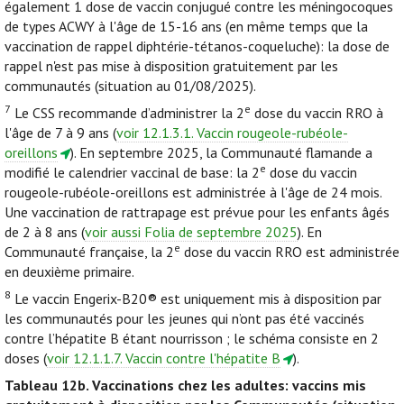
également 1 dose de vaccin conjugué contre les méningocoques
de types ACWY à l'âge de 15-16 ans (en même temps que la
vaccination de rappel diphtérie-tétanos-coqueluche): la dose de
rappel n'est pas mise à disposition gratuitement par les
communautés (situation au 01/08/2025).
7
e
Le CSS recommande d’administrer la 2
dose du vaccin RRO à
l'âge de 7 à 9 ans (
voir 12.1.3.1. Vaccin rougeole-rubéole-
oreillons
). En septembre 2025, la Communauté flamande a
e
modifié le calendrier vaccinal de base: la 2
dose du vaccin
rougeole-rubéole-oreillons est administrée à l'âge de 24 mois.
Une vaccination de rattrapage est prévue pour les enfants âgés
de 2 à 8 ans (
voir aussi Folia de septembre 2025
). En
e
Communauté française, la 2
dose du vaccin RRO est administrée
en deuxième primaire.
8
Le vaccin Engerix-B20® est uniquement mis à disposition par
les communautés pour les jeunes qui n’ont pas été vaccinés
contre l’hépatite B étant nourrisson ; le schéma consiste en 2
doses (
voir 12.1.1.7. Vaccin contre l'hépatite B
).
Tableau 12b.
Vaccinations chez les adultes: vaccins mis