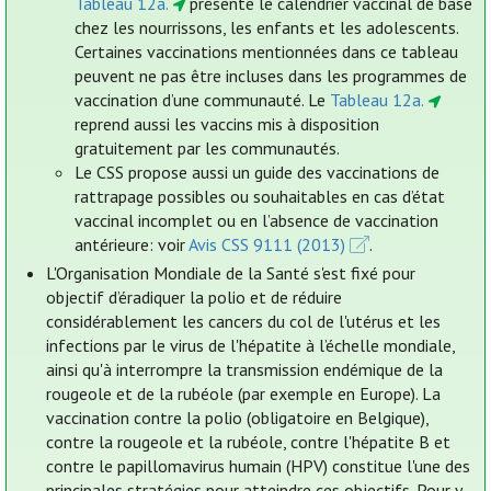
Tableau 12a.
présente le calendrier vaccinal de base
chez les nourrissons, les enfants et les adolescents.
Certaines vaccinations mentionnées dans ce tableau
peuvent ne pas être incluses dans les programmes de
vaccination d’une communauté. Le
Tableau 12a.
reprend aussi les vaccins mis à disposition
gratuitement par les communautés.
Le CSS propose aussi un guide des vaccinations de
rattrapage possibles ou souhaitables en cas d’état
vaccinal incomplet ou en l’absence de vaccination
antérieure: voir
Avis CSS 9111 (2013)
.
L'Organisation Mondiale de la Santé s'est fixé pour
objectif d’éradiquer la polio et de réduire
considérablement les cancers du col de l'utérus et les
infections par le virus de l'hépatite à l’échelle mondiale,
ainsi qu'à interrompre la transmission endémique de la
rougeole et de la rubéole (par exemple en Europe). La
vaccination contre la polio (obligatoire en Belgique),
contre la rougeole et la rubéole, contre l'hépatite B et
contre le papillomavirus humain (HPV) constitue l'une des
principales stratégies pour atteindre ces objectifs. Pour y