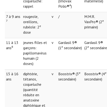
coqueluche:
(Imovax
maternelle)
4
rappel
Polio®
)
7 à 9 ans
rougeole,
v
/
M.M.R.
7
e
oreillons,
VaxPro® (2
e
rubéole: 2
primaire)
dose
11 à 13
jeunes filles et
v
Gardasil 9®
Gardasil 9®
8
e
e
ans
garçons:
(1
secondaire)
(2
secondaire
papillomavirus
humain (2
doses)
e
e
15 à 16
diphtérie,
v
Boostrix® (3
Boostrix® (4
ans
tétanos,
secondaire)
secondaire)
coqueluche
(quantité
réduite en
anatoxine
diphtérique et