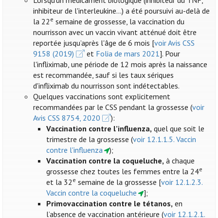
Lorsqu'un médicament biologique (inhibiteur du TNF,
inhibiteur de l'interleukine...) a été poursuivi au-delà de
e
la 22
semaine de grossesse, la vaccination du
nourrisson avec un vaccin vivant atténué doit être
reportée jusqu’après l'âge de 6 mois [
voir Avis CSS
9158 (2019)
et
Folia de mars 2021
]. Pour
l'infliximab, une période de 12 mois après la naissance
est recommandée, sauf si les taux sériques
d'infliximab du nourrisson sont indétectables.
Quelques vaccinations sont explicitement
recommandées par le CSS pendant la grossesse (
voir
Avis CSS 8754, 2020
):
Vaccination contre l’influenza
,
quel que soit le
trimestre de la grossesse (
voir 12.1.1.5. Vaccin
contre l'influenza
);
Vaccination contre la coqueluche,
à chaque
e
grossesse chez toutes les femmes entre la 24
e
et la 32
semaine de la grossesse [
voir 12.1.2.3.
Vaccin contre la coqueluche
];
Primovaccination contre le tétanos,
en
l’absence de vaccination antérieure (
voir 12.1.2.1.