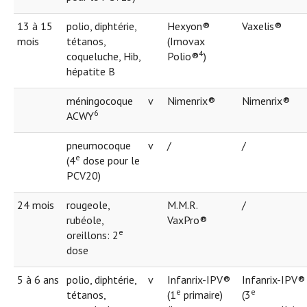
13 à 15
polio, diphtérie,
Hexyon®
Vaxelis®
mois
tétanos,
(Imovax
4
coqueluche, Hib,
Polio®
)
hépatite B
méningocoque
v
Nimenrix®
Nimenrix®
6
ACWY
pneumocoque
v
/
/
e
(4
dose pour le
PCV20)
24 mois
rougeole,
M.M.R.
/
rubéole,
VaxPro®
e
oreillons: 2
dose
5 à 6 ans
polio, diphtérie,
v
Infanrix-IPV®
Infanrix-IPV®
e
e
tétanos,
(1
primaire)
(3