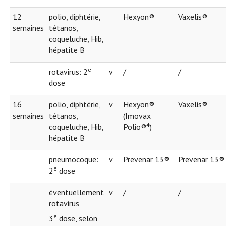
12
polio, diphtérie,
Hexyon®
Vaxelis®
semaines
tétanos,
coqueluche, Hib,
hépatite B
e
rotavirus: 2
v
/
/
dose
16
polio, diphtérie,
v
Hexyon®
Vaxelis®
semaines
tétanos,
(Imovax
4
coqueluche, Hib,
Polio®
)
hépatite B
pneumocoque:
v
Prevenar 13®
Prevenar 13®
e
2
dose
éventuellement
v
/
/
rotavirus
e
3
dose, selon