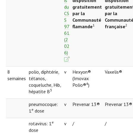
is
disposition
disposition
du
gratuitement
gratuitemen
CS
par la
par la
S
Communauté
Communaut
1
2
97
flamande
française
61
(2
02
6)
8
polio, diphtérie,
v
Hexyon®
Vaxelis®
semaines
tétanos,
(Imovax
4
coqueluche, Hib,
Polio®
)
3
hépatite B
pneumocoque:
v
Prevenar 13®
Prevenar 13®
e
1
dose
e
rotavirus: 1
v
/
/
dose