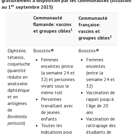
gratuitement à disposition par les Communautés (situation
er
au 1
septembre 2025)
Communauté
Communauté
flamande: vaccins
française:
1
et groupes cibles
vaccins et
2
groupes cibles
Diphtérie,
Boostrix®
Boostrix®
tétanos,
Femmes
Femmes
coqueluche
enceintes (entre
enceintes
(quantité
la semaine 24 et
(entre la
réduite en
32) et personnes
semaine 24 et
anatoxine
vivant sous le
32)
diphtérique
même toit
Vaccination de
et en
Personnes
rappel jusqu’à
antigènes
travaillant avec
l’âge de 20
de
de jeunes
ans
Bordetella
enfants
Vaccination de
pertussis
)
Toutes les
rattrapage des
indications pour
étudiants de