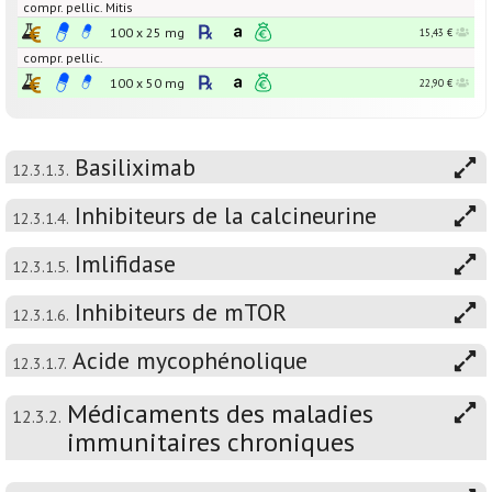
compr. pellic. Mitis
100 x
25
mg
15,43 €
compr. pellic.
100 x
50
mg
22,90 €
Basiliximab
12.3.1.3.
Inhibiteurs de la calcineurine
12.3.1.4.
Imlifidase
12.3.1.5.
Inhibiteurs de mTOR
12.3.1.6.
Acide mycophénolique
12.3.1.7.
Médicaments des maladies
12.3.2.
immunitaires chroniques