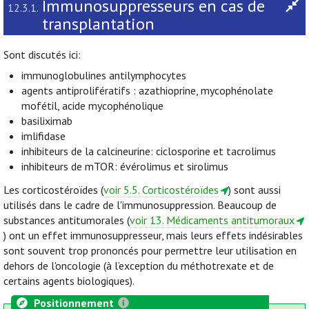
Immunosuppresseurs en cas de
12.3.1.
transplantation
Sont discutés ici:
immunoglobulines antilymphocytes
agents antiprolifératifs : azathioprine, mycophénolate
mofétil, acide mycophénolique
basiliximab
imlifidase
inhibiteurs de la calcineurine: ciclosporine et tacrolimus
inhibiteurs de mTOR: évérolimus et sirolimus
Les corticostéroïdes (
voir 5.5. Corticostéroïdes
) sont aussi
utilisés dans le cadre de l'immunosuppression. Beaucoup de
substances antitumorales (
voir 13. Médicaments antitumoraux
) ont un effet immunosuppresseur, mais leurs effets indésirables
sont souvent trop prononcés pour permettre leur utilisation en
dehors de l'oncologie (à l’exception du méthotrexate et de
certains agents biologiques).
Positionnement