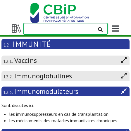
Afficher/m
la
Afficher/masquer
barre
la
IMMUNITÉ
12.
de
table
navigation
des
Vaccins
matières
12.1.
Immunoglobulines
12.2.
Immunomodulateurs
12.3.
Sont discutés ici:
les immunosuppresseurs en cas de transplantation
les médicaments des maladies immunitaires chroniques.