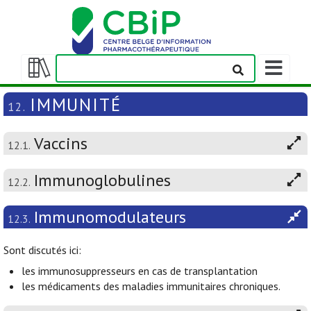
Afficher/m
la
Afficher/masquer
barre
la
IMMUNITÉ
12.
de
table
navigation
des
Vaccins
matières
12.1.
Immunoglobulines
12.2.
Immunomodulateurs
12.3.
Sont discutés ici:
les immunosuppresseurs en cas de transplantation
les médicaments des maladies immunitaires chroniques.