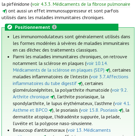
la pirfénidone (
voir 4.3.3. Médicaments de la fibrose pulmonaire
) ont aussi un effet immunosuppresseur et sont parfois
utilisés dans les maladies immunitaires chroniques.
Positionnement
Les immunomodulateurs sont généralement utilisés dans
les formes modérées à sévères de maladies immunitaires
en cas d'échec des traitements classiques.
Parmi les maladies immunitaires chroniques, on retrouve
notamment la sclérose en plaques (
voir 10.14.
Médicaments de la sclérose en plaques (SEP)
), certaines
maladies inflammatoires de l'intestin (
voir 3.7. Affections
inflammatoires du tube digestif
), certaines
glomérulonéphrites, la polyarthrite rhumatoïde (
voir 9.2.
Arthrite chronique
), l’arthrite psoriasique, la
spondylarthrite, le lupus érythémateux, l'asthme (
voir 4.1.
Asthme et BPCO
), le psoriasis (
voir 15.8. Psoriasis
), la
dermatite atopique, l’hidradénite suppurée, la pelade,
l’uvéite et la polypose naso-sinusienne.
Beaucoup d'antitumoraux (
voir 13. Médicaments