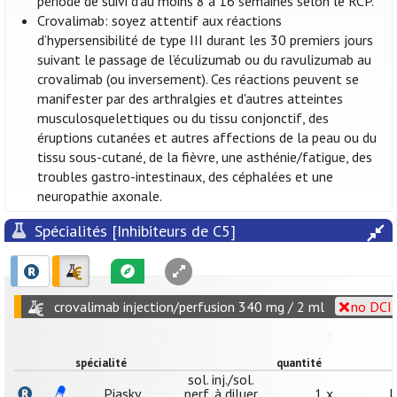
période de suivi d’au moins 8 à 16 semaines selon le RCP.
Crovalimab: soyez attentif aux réactions
d’hypersensibilité de type III durant les 30 premiers jours
suivant le passage de l’éculizumab ou du ravulizumab au
crovalimab (ou inversement). Ces réactions peuvent se
manifester par des arthralgies et d'autres atteintes
musculosquelettiques ou du tissu conjonctif, des
éruptions cutanées et autres affections de la peau ou du
tissu sous-cutané, de la fièvre, une asthénie/fatigue, des
troubles gastro-intestinaux, des céphalées et une
neuropathie axonale.
Spécialités [Inhibiteurs de C5]
crovalimab injection/perfusion 340 mg / 2 ml
no DCI:
spécialité
quantité
sol. inj./sol.
Piasky
perf. à diluer
1 x
U