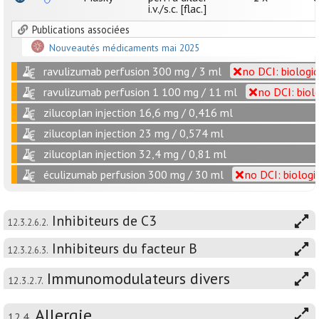
i.v./s.c. [flac.]
Publications associées
Nouveautés médicaments mai 2025
ravulizumab perfusion 300 mg / 3 ml
no DCI: biologi
ravulizumab perfusion 1 100 mg / 11 ml
no DCI: biol
zilucoplan injection 16,6 mg / 0,416 ml
zilucoplan injection 23 mg / 0,574 ml
zilucoplan injection 32,4 mg / 0,81 ml
éculizumab perfusion 300 mg / 30 ml
no DCI: biologi
Inhibiteurs de C3
12.3.2.6.2.
Inhibiteurs du facteur B
12.3.2.6.3.
Immunomodulateurs divers
12.3.2.7.
Allergie
12.4.