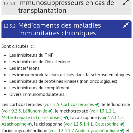
Immunosuppresseurs en cas de
12.3.1.
transplantation
Médicaments des maladies
12.3.2.
immunitaires chroniques
Sont discutés ici:
Les inhibiteurs du TNF
Les inhibiteurs de l’interleukine
Les interférons
Les immunomodulateurs utilisés dans la sclérose en plaques
Les inhibiteurs de protéines kinases (non oncologiques)
Les inhibiteurs du complément
Divers immunomodulateurs.
Les corticostéroïdes (
voir 5.5. Corticostéroïdes
), le léflunomide
(
voir 9.2.3. Léflunomide
), le méthotrexate (
voir 13.1.2.1.
Méthotrexate (à fortes doses)
), l'azathioprine (
voir 12.3.1.2.
Azathioprine
), la ciclosporine (
voir 12.3.1.4.1. Ciclosporine
),
l’acide mycophénolique (
voir 12.3.1.7. Acide mycophénolique
) et