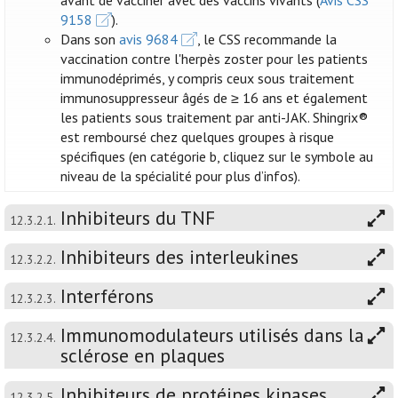
avant de vacciner avec des vaccins vivants (
Avis CSS
9158
).
Dans son
avis 9684
, le CSS recommande la
vaccination contre l'herpès zoster pour les patients
immunodéprimés, y compris ceux sous traitement
immunosuppresseur âgés de ≥ 16 ans et également
les patients sous traitement par anti-JAK. Shingrix®
est remboursé chez quelques groupes à risque
spécifiques (en catégorie b, cliquez sur le symbole au
niveau de la spécialité pour plus d’infos).
Inhibiteurs du TNF
12.3.2.1.
Inhibiteurs des interleukines
12.3.2.2.
Interférons
12.3.2.3.
Immunomodulateurs utilisés dans la
12.3.2.4.
sclérose en plaques
Inhibiteurs de protéines kinases
12.3.2.5.