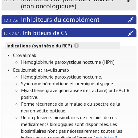
(non oncologiques)
Inhibiteurs du complément
12.3.2.6.
Inhibiteurs de C5
12.3.2.6.1.
Indications (synthèse du RCP)
Crovalimab
Hémoglobinurie paroxystique nocturne (HPN).
Eculizumab et ravulizumab
Hémoglobinurie paroxystique nocturne.
Syndrome hémolytique et urémique atypique.
Myasthénie grave généralisée (réfractaire) anti-AChR
positive.
Forme récurrente de la maladie du spectre de la
neuromyélite optique.
Un ou plusieurs biosimilaires de certains de ces
médicaments biologiques sont disponibles. Les
biosimilaires n'ont pas nécessairement toutes les
indications du produit de référence (
voir Intro.3.