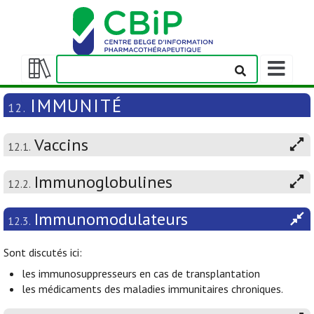
Afficher/m
la
Afficher/masquer
barre
la
IMMUNITÉ
12.
de
table
navigation
des
Vaccins
matières
12.1.
Immunoglobulines
12.2.
Immunomodulateurs
12.3.
Sont discutés ici:
les immunosuppresseurs en cas de transplantation
les médicaments des maladies immunitaires chroniques.