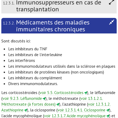
Immunosuppresseurs en cas de
12.3.1.
transplantation
Médicaments des maladies
12.3.2.
immunitaires chroniques
Sont discutés ici:
Les inhibiteurs du TNF
Les inhibiteurs de l’interleukine
Les interférons
Les immunomodulateurs utilisés dans la sclérose en plaques
Les inhibiteurs de protéines kinases (non oncologiques)
Les inhibiteurs du complément
Divers immunomodulateurs.
Les corticostéroïdes (
voir 5.5. Corticostéroïdes
), le léflunomide
(
voir 9.2.3. Léflunomide
), le méthotrexate (
voir 13.1.2.1.
Méthotrexate (à fortes doses)
), l'azathioprine (
voir 12.3.1.2.
Azathioprine
), la ciclosporine (
voir 12.3.1.4.1. Ciclosporine
),
l’acide mycophénolique (
voir 12.3.1.7. Acide mycophénolique
) et