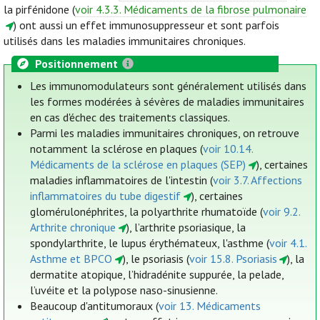
la pirfénidone (
voir 4.3.3. Médicaments de la fibrose pulmonaire
) ont aussi un effet immunosuppresseur et sont parfois
utilisés dans les maladies immunitaires chroniques.
Positionnement
Les immunomodulateurs sont généralement utilisés dans
les formes modérées à sévères de maladies immunitaires
en cas d'échec des traitements classiques.
Parmi les maladies immunitaires chroniques, on retrouve
notamment la sclérose en plaques (
voir 10.14.
Médicaments de la sclérose en plaques (SEP)
), certaines
maladies inflammatoires de l'intestin (
voir 3.7. Affections
inflammatoires du tube digestif
), certaines
glomérulonéphrites, la polyarthrite rhumatoïde (
voir 9.2.
Arthrite chronique
), l’arthrite psoriasique, la
spondylarthrite, le lupus érythémateux, l'asthme (
voir 4.1.
Asthme et BPCO
), le psoriasis (
voir 15.8. Psoriasis
), la
dermatite atopique, l’hidradénite suppurée, la pelade,
l’uvéite et la polypose naso-sinusienne.
Beaucoup d'antitumoraux (
voir 13. Médicaments