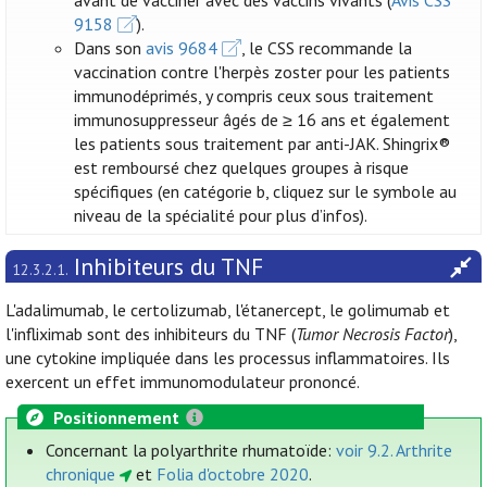
avant de vacciner avec des vaccins vivants (
Avis CSS
9158
).
Dans son
avis 9684
, le CSS recommande la
vaccination contre l'herpès zoster pour les patients
immunodéprimés, y compris ceux sous traitement
immunosuppresseur âgés de ≥ 16 ans et également
les patients sous traitement par anti-JAK. Shingrix®
est remboursé chez quelques groupes à risque
spécifiques (en catégorie b, cliquez sur le symbole au
niveau de la spécialité pour plus d’infos).
Inhibiteurs du TNF
12.3.2.1.
L'adalimumab, le certolizumab, l'étanercept, le golimumab et
l'infliximab sont des inhibiteurs du TNF (
Tumor Necrosis Factor
),
une cytokine impliquée dans les processus inflammatoires. Ils
exercent un effet immunomodulateur prononcé.
Positionnement
Concernant la polyarthrite rhumatoïde:
voir 9.2. Arthrite
chronique
et
Folia d'octobre 2020
.