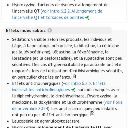
Hydroxyzine: facteurs de risques d’allongement de
l’intervalle QT (
voir Intro.6.2.2. Allongement de
l’intervalle QT et torsades de pointes
).
Effets indésirables
Sédation: variable selon les produits, les individus et
l'âge; à la posologie préconisée, la bilastine, la cétirizine
(et la lévocétirizine), l'ébastine, la féxofénadine, la
loratadine (et la desloratadine), et la rupatadine sont peu
sédatives. Des cas d'hyperexcitabilité paradoxale ont été
rapportés lors de l'utilisation d'antihistaminiques sédatifs,
en particulier chez les enfants.
Effets anticholinergiques (
voir Intro.6.2.3. Effets
indésirables anticholinergiques
): surtout marqués avec
la diphenhydramine, le diménhydrinate, l'hydroxyzine, la
méclozine, la doxylamine et la chlorphénamine (
voir Folia
de novembre 2024
). Les antihistaminiques peu sédatifs
ont peu ou pas d'effet anticholinergique.
Leucopénie et agranulocytose: rare.
Hydroxyzine:
allongement de l’intervalle QT
avec