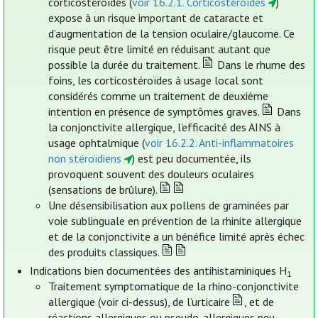
corticostéroïdes (
voir 16.2.1. Corticostéroïdes
)
expose à un risque important de cataracte et
d’augmentation de la tension oculaire/glaucome. Ce
risque peut être limité en réduisant autant que
possible la durée du traitement.
Dans le rhume des
foins, les corticostéroïdes à usage local sont
considérés comme un traitement de deuxième
intention en présence de symptômes graves.
Dans
la conjonctivite allergique, l’efficacité des AINS à
usage ophtalmique (
voir 16.2.2. Anti-inflammatoires
non stéroïdiens
) est peu documentée, ils
provoquent souvent des douleurs oculaires
(sensations de brûlure).
Une désensibilisation aux pollens de graminées par
voie sublinguale en prévention de la rhinite allergique
et de la conjonctivite a un bénéfice limité après échec
des produits classiques.
Indications bien documentées des antihistaminiques H
1
Traitement symptomatique de la rhino-conjonctivite
allergique (voir ci-dessus), de l’urticaire
, et de
réactions allergiques ou pseudo-allergiques peu