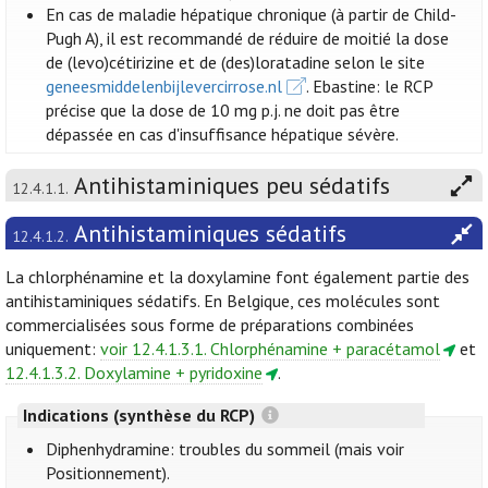
En cas de maladie hépatique chronique (à partir de Child-
Pugh A), il est recommandé de réduire de moitié la dose
de (levo)cétirizine et de (des)loratadine selon le site
geneesmiddelenbijlevercirrose.nl
. Ebastine: le RCP
précise que la dose de 10 mg p.j. ne doit pas être
dépassée en cas d'insuffisance hépatique sévère.
Antihistaminiques peu sédatifs
12.4.1.1.
Antihistaminiques sédatifs
12.4.1.2.
La chlorphénamine et la doxylamine font également partie des
antihistaminiques sédatifs. En Belgique, ces molécules sont
commercialisées sous forme de préparations combinées
uniquement:
voir 12.4.1.3.1. Chlorphénamine + paracétamol
et
12.4.1.3.2. Doxylamine + pyridoxine
.
Indications (synthèse du RCP)
Diphenhydramine: troubles du sommeil (mais voir
Positionnement).