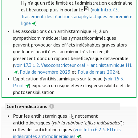
H
n’a qu’un rôle limité et l’administration d’adrénaline
1
est beaucoup plus importante
(
voir Intro.7.3.
Traitement des réactions anaphylactiques en première
ligne
).
Les associations d’un antihistaminique H
à un
1
sympathicomimétique: les sympathicomimétiques
peuvent provoquer des effets indésirables graves alors
que leur efficacité est au mieux très limitée; ils
présentent donc un rapport bénéfice/risque défavorable
(
voir 17.3.1.2. Vasoconstricteur oral + antihistaminique H1
,
Folia de novembre 2023
et
Folia de mars 2024
).
L’application d’antihistaminiques sur la peau (
voir 15.3.
Prurit
) expose à un risque élevé d’hypersensibilité et de
photosensibilisation.
Contre-indications
Pour les antihistaminiques H
nettement
1
anticholinergiques (
voir la rubrique “Effets indésirables”
):
celles des anticholinergiques (
voir Intro.6.2.3. Effets
indésirables anticholinergiques
).