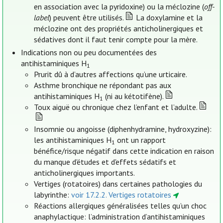
en association avec la pyridoxine) ou la méclozine (
off-
label
) peuvent être utilisés.
La doxylamine et la
méclozine ont des propriétés anticholinergiques et
sédatives dont il faut tenir compte pour la mère.
Indications non ou peu documentées des
antihistaminiques H
1
Prurit dû à d’autres affections qu’une urticaire.
Asthme bronchique ne répondant pas aux
antihistaminiques H
(ni au kétotifène).
1
Toux aiguë ou chronique chez l’enfant et l’adulte.
Insomnie ou angoisse (diphenhydramine, hydroxyzine):
les antihistaminiques H
ont un rapport
1
bénéfice/risque négatif dans cette indication en raison
du manque d'études et d'effets sédatifs et
anticholinergiques importants.
Vertiges (rotatoires) dans certaines pathologies du
labyrinthe:
voir 17.2.2. Vertiges rotatoires
Réactions allergiques généralisées telles qu’un choc
anaphylactique: l’administration d’antihistaminiques