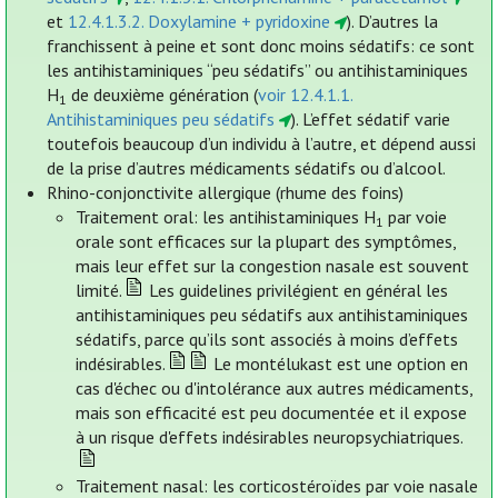
et
12.4.1.3.2. Doxylamine + pyridoxine
). D’autres la
franchissent à peine et sont donc moins sédatifs: ce sont
les antihistaminiques “peu sédatifs” ou antihistaminiques
H
de deuxième génération (
voir 12.4.1.1.
1
Antihistaminiques peu sédatifs
). L’effet sédatif varie
toutefois beaucoup d’un individu à l’autre, et dépend aussi
de la prise d’autres médicaments sédatifs ou d’alcool.
Rhino-conjonctivite allergique (rhume des foins)
Traitement oral: les antihistaminiques H
par voie
1
orale sont efficaces sur la plupart des symptômes,
mais leur effet sur la congestion nasale est souvent
limité.
Les guidelines privilégient en général les
antihistaminiques peu sédatifs aux antihistaminiques
sédatifs, parce qu’ils sont associés à moins d’effets
indésirables.
Le montélukast est une option en
cas d'échec ou d'intolérance aux autres médicaments,
mais son efficacité est peu documentée et il expose
à un risque d'effets indésirables neuropsychiatriques.
Traitement nasal: les corticostéroïdes par voie nasale