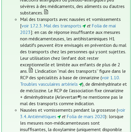
sévères à des médicaments, des aliments ou d’autres
substances.
Mal des transports avec nausées et vomissements
[
voir 17.2.3. Mal des transports
et
Folia de mai
2023
]: en cas de réponse insuffisante aux mesures
non médicamenteuses, les antihistaminiques H1
sédatifs peuvent être envisagés en prévention du mal
des transports chez les personnes qui y sont sujettes.
Leur utilisation chez l’enfant doit rester
exceptionnelle et limitée aux enfants de plus de 2
ans.
L'indication “mal des transports” figure dans le
RCP des spécialités à base de cinnarizine (
voir 1.10.
Troubles vasculaires artériels
), de diménhydrinate et
de méclozine. Le RCP de l'association fixe cinnarizine
+ diménhydrinate (Arlevertan®) ne mentionne pas le
mal des transports comme indication.
Nausées et vomissements pendant la grossesse (
voir
3.4. Antiémétiques
et
Folia de mars 2020
): lorsque
les mesures non-médicamenteuses sont
insuffisantes, la doxylamine (uniquement disponible