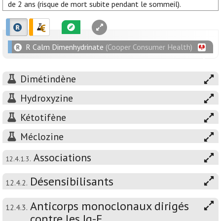
de 2 ans (risque de mort subite pendant le sommeil).
R Calm Dimenhydrinate
(Cooper Consumer Health)
Dimétindène
Hydroxyzine
Kétotifène
Méclozine
Associations
12.4.1.3.
Désensibilisants
12.4.2.
Anticorps monoclonaux dirigés
12.4.3.
contre les Ig-E