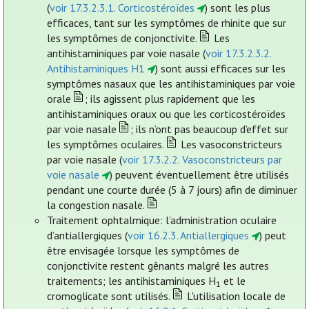
(
voir 17.3.2.3.1. Corticostéroïdes
) sont les plus
efficaces, tant sur les symptômes de rhinite que sur
les symptômes de conjonctivite.
Les
antihistaminiques par voie nasale (
voir 17.3.2.3.2.
Antihistaminiques H1
) sont aussi efficaces sur les
symptômes nasaux que les antihistaminiques par voie
orale
; ils agissent plus rapidement que les
antihistaminiques oraux ou que les corticostéroïdes
par voie nasale
; ils n’ont pas beaucoup d’effet sur
les symptômes oculaires.
Les vasoconstricteurs
par voie nasale (
voir 17.3.2.2. Vasoconstricteurs par
voie nasale
) peuvent éventuellement être utilisés
pendant une courte durée (5 à 7 jours) afin de diminuer
la congestion nasale.
Traitement ophtalmique: l’administration oculaire
d’antiallergiques (
voir 16.2.3. Antiallergiques
) peut
être envisagée lorsque les symptômes de
conjonctivite restent gênants malgré les autres
traitements; les antihistaminiques H
et le
1
cromoglicate sont utilisés.
L'utilisation locale de