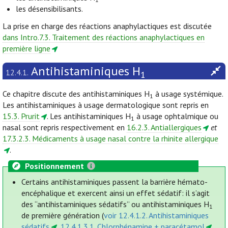
les désensibilisants.
La prise en charge des réactions anaphylactiques est discutée
dans Intro.7.3. Traitement des réactions anaphylactiques en
première ligne
Antihistaminiques H
12.4.1.
1
Ce chapitre discute des antihistaminiques H
à usage systémique.
1
Les antihistaminiques à usage dermatologique sont repris en
15.3. Prurit
. Les antihistaminiques H
à usage ophtalmique ou
1
nasal sont repris respectivement en
16.2.3. Antiallergiques
et
17.3.2.3. Médicaments à usage nasal contre la rhinite allergique
.
Positionnement
Certains antihistaminiques passent la barrière hémato-
encéphalique et exercent ainsi un effet sédatif: il s’agit
des “antihistaminiques sédatifs” ou antihistaminiques H
1
de première génération (
voir 12.4.1.2. Antihistaminiques
sédatifs
,
12.4.1.3.1. Chlorphénamine + paracétamol