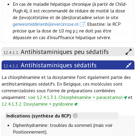
En cas de maladie hépatique chronique (à partir de Child-
Pugh A), il est recommandé de réduire de moitié la dose
de (levo)cétirizine et de (des)loratadine selon le site
geneesmiddelenbijlevercirrose.nl
. Ebastine: le RCP
précise que la dose de 10 mg p.j. ne doit pas être
dépassée en cas d'insuffisance hépatique sévère.
Antihistaminiques peu sédatifs
12.4.1.1.
Antihistaminiques sédatifs
12.4.1.2.
La chlorphénamine et la doxylamine font également partie des
antihistaminiques sédatifs. En Belgique, ces molécules sont
commercialisées sous forme de préparations combinées
uniquement:
voir 12.4.1.3.1. Chlorphénamine + paracétamol
et
12.4.1.3.2. Doxylamine + pyridoxine
.
Indications (synthèse du RCP)
Diphenhydramine: troubles du sommeil (mais voir
Positionnement).