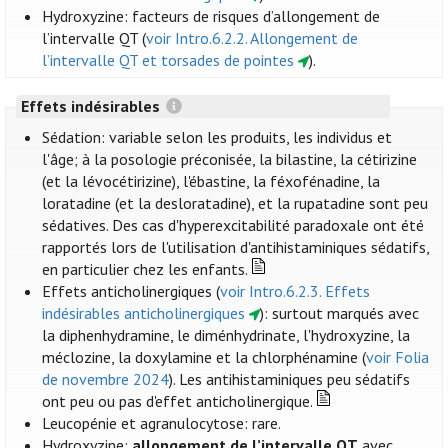
Hydroxyzine: facteurs de risques d’allongement de
l’intervalle QT (
voir Intro.6.2.2. Allongement de
l’intervalle QT et torsades de pointes
).
Effets indésirables
Sédation: variable selon les produits, les individus et
l'âge; à la posologie préconisée, la bilastine, la cétirizine
(et la lévocétirizine), l'ébastine, la féxofénadine, la
loratadine (et la desloratadine), et la rupatadine sont peu
sédatives. Des cas d'hyperexcitabilité paradoxale ont été
rapportés lors de l'utilisation d'antihistaminiques sédatifs,
en particulier chez les enfants.
Effets anticholinergiques (
voir Intro.6.2.3. Effets
indésirables anticholinergiques
): surtout marqués avec
la diphenhydramine, le diménhydrinate, l'hydroxyzine, la
méclozine, la doxylamine et la chlorphénamine (
voir Folia
de novembre 2024
). Les antihistaminiques peu sédatifs
ont peu ou pas d'effet anticholinergique.
Leucopénie et agranulocytose: rare.
Hydroxyzine:
allongement de l’intervalle QT
avec