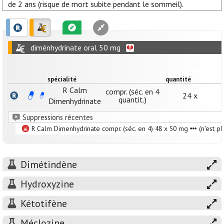
de 2 ans (risque de mort subite pendant le sommeil).
diménhydrinate oral 50 mg
spécialité
quantité
R Calm
compr. (séc. en 4
24 x
quantit.)
Dimenhydrinate
Suppressions récentes
R Calm Dimenhydrinate compr. (séc. en 4) 48 x 50 mg
(n'est p
Dimétindène
Hydroxyzine
Kétotifène
Méclozine