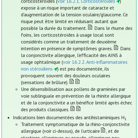
corticostéroïdes (
voir 16.2.1. Corticostéroïdes
)
expose à un risque important de cataracte et
d’augmentation de la tension oculaire/glaucome. Ce
risque peut être limité en réduisant autant que
possible la durée du traitement.
Dans le rhume des
foins, les corticostéroïdes à usage local sont
considérés comme un traitement de deuxième
intention en présence de symptômes graves.
Dans
la conjonctivite allergique, l’efficacité des AINS à
usage ophtalmique (
voir 16.2.2. Anti-inflammatoires
non stéroïdiens
) est peu documentée, ils
provoquent souvent des douleurs oculaires
(sensations de brûlure).
Une désensibilisation aux pollens de graminées par
voie sublinguale en prévention de la rhinite allergique
et de la conjonctivite a un bénéfice limité après échec
des produits classiques.
Indications bien documentées des antihistaminiques H
1
Traitement symptomatique de la rhino-conjonctivite
allergique (voir ci-dessus), de l’urticaire
, et de
réactions allergiques ou pseudo-allergiques peu