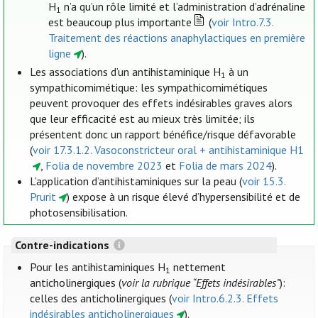
H
n’a qu’un rôle limité et l’administration d’adrénaline
1
est beaucoup plus importante
(
voir Intro.7.3.
Traitement des réactions anaphylactiques en première
ligne
).
Les associations d’un antihistaminique H
à un
1
sympathicomimétique: les sympathicomimétiques
peuvent provoquer des effets indésirables graves alors
que leur efficacité est au mieux très limitée; ils
présentent donc un rapport bénéfice/risque défavorable
(
voir 17.3.1.2. Vasoconstricteur oral + antihistaminique H1
,
Folia de novembre 2023
et
Folia de mars 2024
).
L’application d’antihistaminiques sur la peau (
voir 15.3.
Prurit
) expose à un risque élevé d’hypersensibilité et de
photosensibilisation.
Contre-indications
Pour les antihistaminiques H
nettement
1
anticholinergiques (
voir la rubrique “Effets indésirables”
):
celles des anticholinergiques (
voir Intro.6.2.3. Effets
indésirables anticholinergiques
).