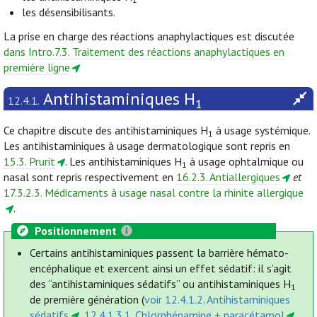
les désensibilisants.
La prise en charge des réactions anaphylactiques est discutée
dans Intro.7.3. Traitement des réactions anaphylactiques en
première ligne
Antihistaminiques H
12.4.1.
1
Ce chapitre discute des antihistaminiques H
à usage systémique.
1
Les antihistaminiques à usage dermatologique sont repris en
15.3. Prurit
. Les antihistaminiques H
à usage ophtalmique ou
1
nasal sont repris respectivement en
16.2.3. Antiallergiques
et
17.3.2.3. Médicaments à usage nasal contre la rhinite allergique
.
Positionnement
Certains antihistaminiques passent la barrière hémato-
encéphalique et exercent ainsi un effet sédatif: il s’agit
des “antihistaminiques sédatifs” ou antihistaminiques H
1
de première génération (
voir 12.4.1.2. Antihistaminiques
sédatifs
,
12.4.1.3.1. Chlorphénamine + paracétamol