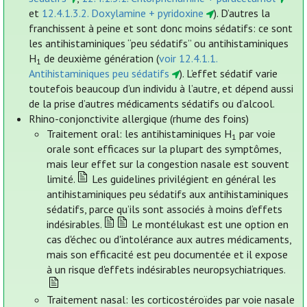
et
12.4.1.3.2. Doxylamine + pyridoxine
). D’autres la
franchissent à peine et sont donc moins sédatifs: ce sont
les antihistaminiques “peu sédatifs” ou antihistaminiques
H
de deuxième génération (
voir 12.4.1.1.
1
Antihistaminiques peu sédatifs
). L’effet sédatif varie
toutefois beaucoup d’un individu à l’autre, et dépend aussi
de la prise d’autres médicaments sédatifs ou d’alcool.
Rhino-conjonctivite allergique (rhume des foins)
Traitement oral: les antihistaminiques H
par voie
1
orale sont efficaces sur la plupart des symptômes,
mais leur effet sur la congestion nasale est souvent
limité.
Les guidelines privilégient en général les
antihistaminiques peu sédatifs aux antihistaminiques
sédatifs, parce qu’ils sont associés à moins d’effets
indésirables.
Le montélukast est une option en
cas d'échec ou d'intolérance aux autres médicaments,
mais son efficacité est peu documentée et il expose
à un risque d'effets indésirables neuropsychiatriques.
Traitement nasal: les corticostéroïdes par voie nasale