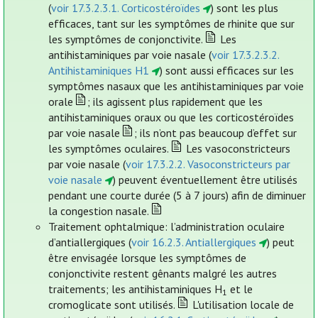
(
voir 17.3.2.3.1. Corticostéroïdes
) sont les plus
efficaces, tant sur les symptômes de rhinite que sur
les symptômes de conjonctivite.
Les
antihistaminiques par voie nasale (
voir 17.3.2.3.2.
Antihistaminiques H1
) sont aussi efficaces sur les
symptômes nasaux que les antihistaminiques par voie
orale
; ils agissent plus rapidement que les
antihistaminiques oraux ou que les corticostéroïdes
par voie nasale
; ils n’ont pas beaucoup d’effet sur
les symptômes oculaires.
Les vasoconstricteurs
par voie nasale (
voir 17.3.2.2. Vasoconstricteurs par
voie nasale
) peuvent éventuellement être utilisés
pendant une courte durée (5 à 7 jours) afin de diminuer
la congestion nasale.
Traitement ophtalmique: l’administration oculaire
d’antiallergiques (
voir 16.2.3. Antiallergiques
) peut
être envisagée lorsque les symptômes de
conjonctivite restent gênants malgré les autres
traitements; les antihistaminiques H
et le
1
cromoglicate sont utilisés.
L'utilisation locale de