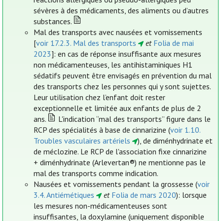
sévères à des médicaments, des aliments ou d’autres
substances.
Mal des transports avec nausées et vomissements
[
voir 17.2.3. Mal des transports
et
Folia de mai
2023
]: en cas de réponse insuffisante aux mesures
non médicamenteuses, les antihistaminiques H1
sédatifs peuvent être envisagés en prévention du mal
des transports chez les personnes qui y sont sujettes.
Leur utilisation chez l’enfant doit rester
exceptionnelle et limitée aux enfants de plus de 2
ans.
L'indication “mal des transports” figure dans le
RCP des spécialités à base de cinnarizine (
voir 1.10.
Troubles vasculaires artériels
), de diménhydrinate et
de méclozine. Le RCP de l'association fixe cinnarizine
+ diménhydrinate (Arlevertan®) ne mentionne pas le
mal des transports comme indication.
Nausées et vomissements pendant la grossesse (
voir
3.4. Antiémétiques
et
Folia de mars 2020
): lorsque
les mesures non-médicamenteuses sont
insuffisantes, la doxylamine (uniquement disponible