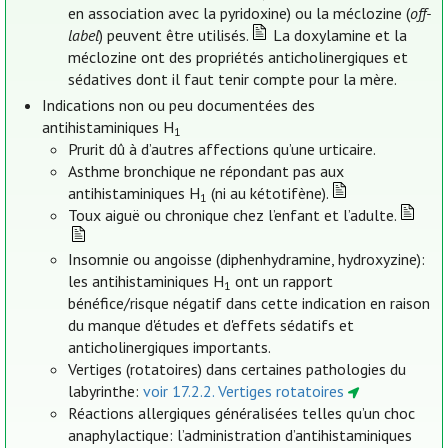
en association avec la pyridoxine) ou la méclozine (
off-
label
) peuvent être utilisés.
La doxylamine et la
méclozine ont des propriétés anticholinergiques et
sédatives dont il faut tenir compte pour la mère.
Indications non ou peu documentées des
antihistaminiques H
1
Prurit dû à d’autres affections qu’une urticaire.
Asthme bronchique ne répondant pas aux
antihistaminiques H
(ni au kétotifène).
1
Toux aiguë ou chronique chez l’enfant et l’adulte.
Insomnie ou angoisse (diphenhydramine, hydroxyzine):
les antihistaminiques H
ont un rapport
1
bénéfice/risque négatif dans cette indication en raison
du manque d'études et d'effets sédatifs et
anticholinergiques importants.
Vertiges (rotatoires) dans certaines pathologies du
labyrinthe:
voir 17.2.2. Vertiges rotatoires
Réactions allergiques généralisées telles qu’un choc
anaphylactique: l’administration d’antihistaminiques