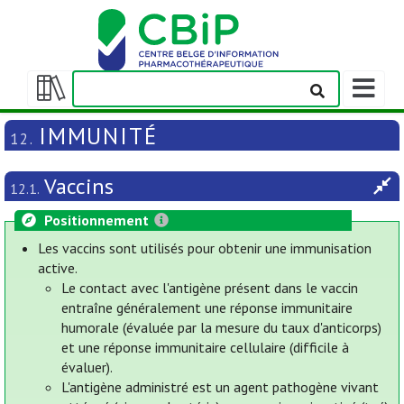
Afficher
la
Afficher/masquer
barre
la
IMMUNITÉ
12.
de
table
navigatio
des
Vaccins
matières
12.1.
Positionnement
Les vaccins sont utilisés pour obtenir une immunisation
active.
Le contact avec l'antigène présent dans le vaccin
entraîne généralement une réponse immunitaire
humorale (évaluée par la mesure du taux d'anticorps)
et une réponse immunitaire cellulaire (difficile à
évaluer).
L'antigène administré est un agent pathogène vivant