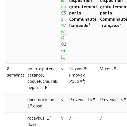
is
disposition
disposition
du
gratuitement
gratuitemen
CS
par la
par la
S
Communauté
Communaut
1
2
97
flamande
française
61
(2
02
6)
8
polio, diphtérie,
v
Hexyon®
Vaxelis®
semaines
tétanos,
(Imovax
4
coqueluche, Hib,
Polio®
)
3
hépatite B
pneumocoque:
v
Prevenar 13®
Prevenar 13®
e
1
dose
e
rotavirus: 1
v
/
/
dose