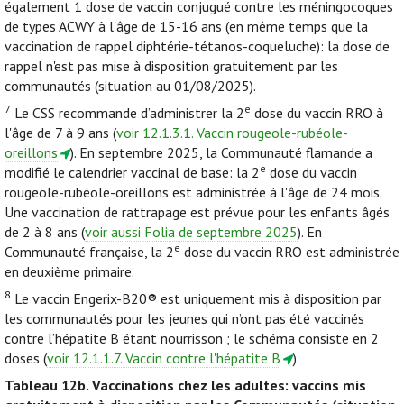
également 1 dose de vaccin conjugué contre les méningocoques
de types ACWY à l'âge de 15-16 ans (en même temps que la
vaccination de rappel diphtérie-tétanos-coqueluche): la dose de
rappel n'est pas mise à disposition gratuitement par les
communautés (situation au 01/08/2025).
7
e
Le CSS recommande d’administrer la 2
dose du vaccin RRO à
l'âge de 7 à 9 ans (
voir 12.1.3.1. Vaccin rougeole-rubéole-
oreillons
). En septembre 2025, la Communauté flamande a
e
modifié le calendrier vaccinal de base: la 2
dose du vaccin
rougeole-rubéole-oreillons est administrée à l'âge de 24 mois.
Une vaccination de rattrapage est prévue pour les enfants âgés
de 2 à 8 ans (
voir aussi Folia de septembre 2025
). En
e
Communauté française, la 2
dose du vaccin RRO est administrée
en deuxième primaire.
8
Le vaccin Engerix-B20® est uniquement mis à disposition par
les communautés pour les jeunes qui n’ont pas été vaccinés
contre l’hépatite B étant nourrisson ; le schéma consiste en 2
doses (
voir 12.1.1.7. Vaccin contre l'hépatite B
).
Tableau 12b.
Vaccinations chez les adultes: vaccins mis