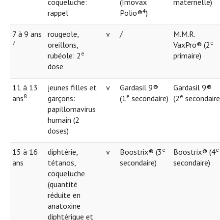
coqueluche:
(Imovax
maternelle)
4
rappel
Polio®
)
7 à 9 ans
rougeole,
v
/
M.M.R.
7
e
oreillons,
VaxPro® (2
e
rubéole: 2
primaire)
dose
11 à 13
jeunes filles et
v
Gardasil 9®
Gardasil 9®
8
e
e
ans
garçons:
(1
secondaire)
(2
secondaire
papillomavirus
humain (2
doses)
e
e
15 à 16
diphtérie,
v
Boostrix® (3
Boostrix® (4
ans
tétanos,
secondaire)
secondaire)
coqueluche
(quantité
réduite en
anatoxine
diphtérique et