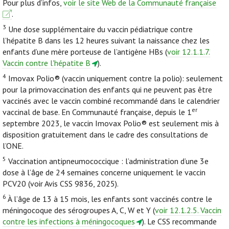
Pour plus d’infos,
voir le site Web de la Communauté française
.
3
Une dose supplémentaire du vaccin pédiatrique contre
l’hépatite B dans les 12 heures suivant la naissance chez les
enfants d’une mère porteuse de l’antigène HBs (
voir 12.1.1.7.
Vaccin contre l'hépatite B
).
4
Imovax Polio® (vaccin uniquement contre la polio): seulement
pour la primovaccination des enfants qui ne peuvent pas être
vaccinés avec le vaccin combiné recommandé dans le calendrier
er
vaccinal de base. En Communauté française, depuis le 1
septembre 2023, le vaccin Imovax Polio® est seulement mis à
disposition gratuitement dans le cadre des consultations de
l’ONE.
5
Vaccination antipneumococcique : l’administration d’une 3e
dose à l’âge de 24 semaines concerne uniquement le vaccin
PCV20 (voir Avis CSS 9836, 2025).
6
À l’âge de 13 à 15 mois, les enfants sont vaccinés contre le
méningocoque des sérogroupes A, C, W et Y (
voir 12.1.2.5. Vaccin
contre les infections à méningocoques
). Le CSS recommande