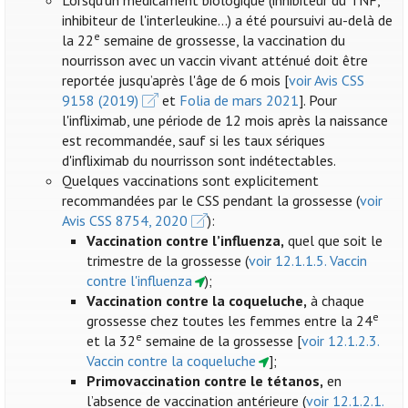
Lorsqu'un médicament biologique (inhibiteur du TNF,
inhibiteur de l'interleukine...) a été poursuivi au-delà de
e
la 22
semaine de grossesse, la vaccination du
nourrisson avec un vaccin vivant atténué doit être
reportée jusqu’après l'âge de 6 mois [
voir Avis CSS
9158 (2019)
et
Folia de mars 2021
]. Pour
l'infliximab, une période de 12 mois après la naissance
est recommandée, sauf si les taux sériques
d'infliximab du nourrisson sont indétectables.
Quelques vaccinations sont explicitement
recommandées par le CSS pendant la grossesse (
voir
Avis CSS 8754, 2020
):
Vaccination contre l’influenza
,
quel que soit le
trimestre de la grossesse (
voir 12.1.1.5. Vaccin
contre l'influenza
);
Vaccination contre la coqueluche,
à chaque
e
grossesse chez toutes les femmes entre la 24
e
et la 32
semaine de la grossesse [
voir 12.1.2.3.
Vaccin contre la coqueluche
];
Primovaccination contre le tétanos,
en
l’absence de vaccination antérieure (
voir 12.1.2.1.