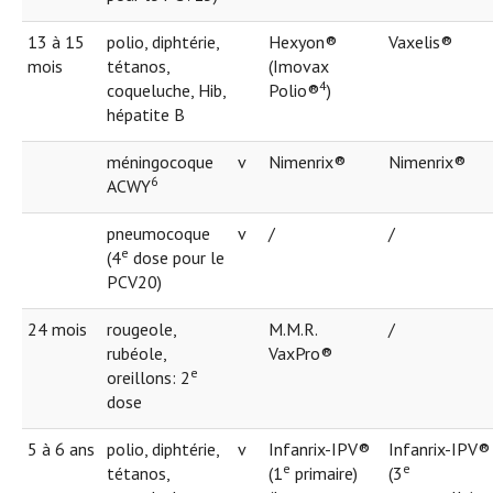
13 à 15
polio, diphtérie,
Hexyon®
Vaxelis®
mois
tétanos,
(Imovax
4
coqueluche, Hib,
Polio®
)
hépatite B
méningocoque
v
Nimenrix®
Nimenrix®
6
ACWY
pneumocoque
v
/
/
e
(4
dose pour le
PCV20)
24 mois
rougeole,
M.M.R.
/
rubéole,
VaxPro®
e
oreillons: 2
dose
5 à 6 ans
polio, diphtérie,
v
Infanrix-IPV®
Infanrix-IPV®
e
e
tétanos,
(1
primaire)
(3