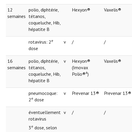
12
polio, diphtérie,
Hexyon®
Vaxelis®
semaines
tétanos,
coqueluche, Hib,
hépatite B
e
rotavirus: 2
v
/
/
dose
16
polio, diphtérie,
v
Hexyon®
Vaxelis®
semaines
tétanos,
(Imovax
4
coqueluche, Hib,
Polio®
)
hépatite B
pneumocoque:
v
Prevenar 13®
Prevenar 13®
e
2
dose
éventuellement
v
/
/
rotavirus
e
3
dose, selon