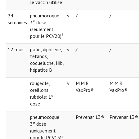
le vaccin utilisé
24
pneumocoque:
v
/
/
e
semaines
3
dose
(seulement
5
pour le PCV20)
12 mois
polio, diphtérie,
v
/
/
tétanos,
coqueluche, Hib,
hépatite B
rougeole,
v
M.M.R.
M.M.R.
oreillons,
VaxPro®
VaxPro®
e
rubéole: 1
dose
pneumocoque:
Prevenar 13®
Prevenar 13®
e
3
dose
(uniquement
5
pour le PCV13)