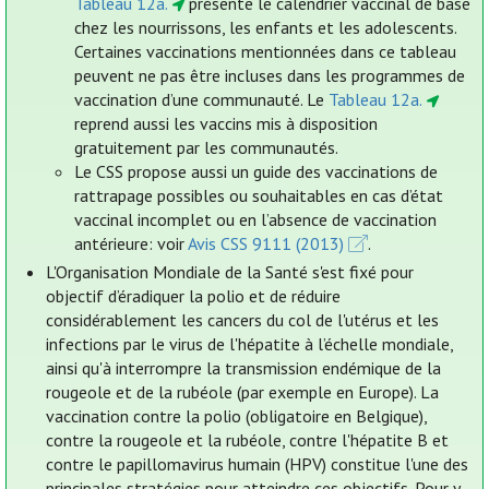
Tableau 12a.
présente le calendrier vaccinal de base
chez les nourrissons, les enfants et les adolescents.
Certaines vaccinations mentionnées dans ce tableau
peuvent ne pas être incluses dans les programmes de
vaccination d’une communauté. Le
Tableau 12a.
reprend aussi les vaccins mis à disposition
gratuitement par les communautés.
Le CSS propose aussi un guide des vaccinations de
rattrapage possibles ou souhaitables en cas d’état
vaccinal incomplet ou en l’absence de vaccination
antérieure: voir
Avis CSS 9111 (2013)
.
L'Organisation Mondiale de la Santé s'est fixé pour
objectif d’éradiquer la polio et de réduire
considérablement les cancers du col de l'utérus et les
infections par le virus de l'hépatite à l’échelle mondiale,
ainsi qu'à interrompre la transmission endémique de la
rougeole et de la rubéole (par exemple en Europe). La
vaccination contre la polio (obligatoire en Belgique),
contre la rougeole et la rubéole, contre l'hépatite B et
contre le papillomavirus humain (HPV) constitue l'une des
principales stratégies pour atteindre ces objectifs. Pour y