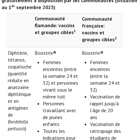
gratuitement à disposition par les Communautés (situation
er
au 1
septembre 2025)
Communauté
Communauté
flamande: vaccins
française:
1
et groupes cibles
vaccins et
2
groupes cibles
Diphtérie,
Boostrix®
Boostrix®
tétanos,
Femmes
Femmes
coqueluche
enceintes (entre
enceintes
(quantité
la semaine 24 et
(entre la
réduite en
32) et personnes
semaine 24 et
anatoxine
vivant sous le
32)
diphtérique
même toit
Vaccination de
et en
Personnes
rappel jusqu’à
antigènes
travaillant avec
l’âge de 20
de
de jeunes
ans
Bordetella
enfants
Vaccination de
pertussis
)
Toutes les
rattrapage des
indications pour
étudiants de