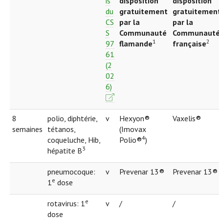
is
disposition
disposition
du
gratuitement
gratuitemen
CS
par la
par la
S
Communauté
Communaut
1
2
97
flamande
française
61
(2
02
6)
8
polio, diphtérie,
v
Hexyon®
Vaxelis®
semaines
tétanos,
(Imovax
4
coqueluche, Hib,
Polio®
)
3
hépatite B
pneumocoque:
v
Prevenar 13®
Prevenar 13®
e
1
dose
e
rotavirus: 1
v
/
/
dose