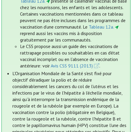
Tableau 12a.
présente le calendrier vaccinal de base
chez les nourrissons, les enfants et les adolescents.
Certaines vaccinations mentionnées dans ce tableau
peuvent ne pas être incluses dans les programmes de
vaccination d’une communauté. Le
Tableau 12a.
reprend aussi les vaccins mis à disposition
gratuitement par les communautés.
Le CSS propose aussi un guide des vaccinations de
rattrapage possibles ou souhaitables en cas d’état
vaccinal incomplet ou en l’absence de vaccination
antérieure: voir
Avis CSS 9111 (2013)
.
L'Organisation Mondiale de la Santé s'est fixé pour
objectif d’éradiquer la polio et de réduire
considérablement les cancers du col de l'utérus et les
infections par le virus de l'hépatite à l’échelle mondiale,
ainsi qu'à interrompre la transmission endémique de la
rougeole et de la rubéole (par exemple en Europe). La
vaccination contre la polio (obligatoire en Belgique),
contre la rougeole et la rubéole, contre l'hépatite B et
contre le papillomavirus humain (HPV) constitue l'une des
principales stratégies pour atteindre ces objectifs. Pour y