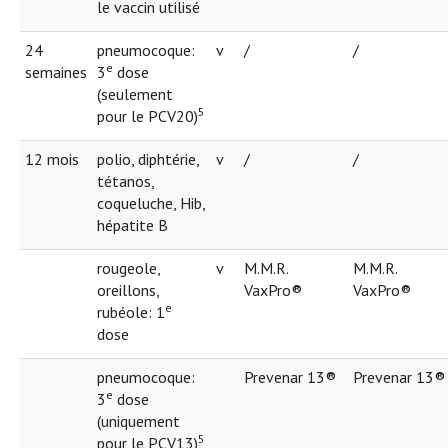
le vaccin utilisé
24
pneumocoque:
v
/
/
e
semaines
3
dose
(seulement
5
pour le PCV20)
12 mois
polio, diphtérie,
v
/
/
tétanos,
coqueluche, Hib,
hépatite B
rougeole,
v
M.M.R.
M.M.R.
oreillons,
VaxPro®
VaxPro®
e
rubéole: 1
dose
pneumocoque:
Prevenar 13®
Prevenar 13®
e
3
dose
(uniquement
5
pour le PCV13)