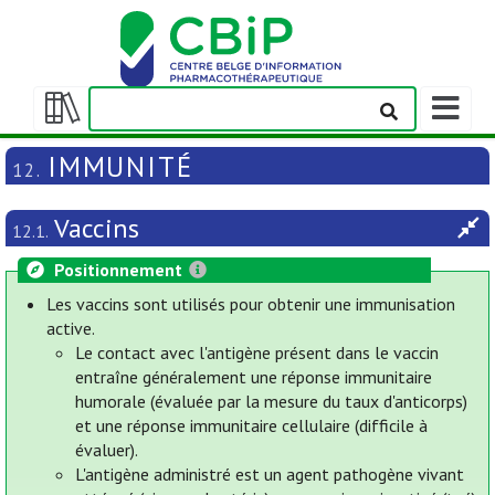
Afficher
la
Afficher/masquer
barre
la
IMMUNITÉ
12.
de
table
navigatio
des
Vaccins
matières
12.1.
Positionnement
Les vaccins sont utilisés pour obtenir une immunisation
active.
Le contact avec l'antigène présent dans le vaccin
entraîne généralement une réponse immunitaire
humorale (évaluée par la mesure du taux d'anticorps)
et une réponse immunitaire cellulaire (difficile à
évaluer).
L'antigène administré est un agent pathogène vivant