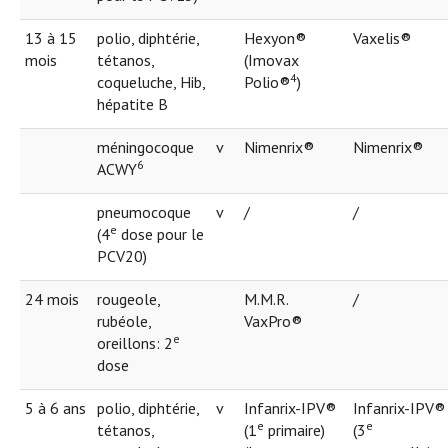
13 à 15
polio, diphtérie,
Hexyon®
Vaxelis®
mois
tétanos,
(Imovax
4
coqueluche, Hib,
Polio®
)
hépatite B
méningocoque
v
Nimenrix®
Nimenrix®
6
ACWY
pneumocoque
v
/
/
e
(4
dose pour le
PCV20)
24 mois
rougeole,
M.M.R.
/
rubéole,
VaxPro®
e
oreillons: 2
dose
5 à 6 ans
polio, diphtérie,
v
Infanrix-IPV®
Infanrix-IPV®
e
e
tétanos,
(1
primaire)
(3