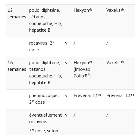
12
polio, diphtérie,
Hexyon®
Vaxelis®
semaines
tétanos,
coqueluche, Hib,
hépatite B
e
rotavirus: 2
v
/
/
dose
16
polio, diphtérie,
v
Hexyon®
Vaxelis®
semaines
tétanos,
(Imovax
4
coqueluche, Hib,
Polio®
)
hépatite B
pneumocoque:
v
Prevenar 13®
Prevenar 13®
e
2
dose
éventuellement
v
/
/
rotavirus
e
3
dose, selon