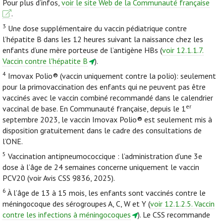
Pour plus d’infos,
voir le site Web de la Communauté française
.
3
Une dose supplémentaire du vaccin pédiatrique contre
l’hépatite B dans les 12 heures suivant la naissance chez les
enfants d’une mère porteuse de l’antigène HBs (
voir 12.1.1.7.
Vaccin contre l'hépatite B
).
4
Imovax Polio® (vaccin uniquement contre la polio): seulement
pour la primovaccination des enfants qui ne peuvent pas être
vaccinés avec le vaccin combiné recommandé dans le calendrier
er
vaccinal de base. En Communauté française, depuis le 1
septembre 2023, le vaccin Imovax Polio® est seulement mis à
disposition gratuitement dans le cadre des consultations de
l’ONE.
5
Vaccination antipneumococcique : l’administration d’une 3e
dose à l’âge de 24 semaines concerne uniquement le vaccin
PCV20 (voir Avis CSS 9836, 2025).
6
À l’âge de 13 à 15 mois, les enfants sont vaccinés contre le
méningocoque des sérogroupes A, C, W et Y (
voir 12.1.2.5. Vaccin
contre les infections à méningocoques
). Le CSS recommande