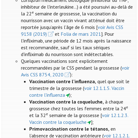
Lorsqu'un médicament biologique (inhibiteur du TNF,
inhibiteur de l'interleukine...) a été poursuivi au-delà de
e
la 22
semaine de grossesse, la vaccination du
nourrisson avec un vaccin vivant atténué doit être
reportée jusqu’après l'âge de 6 mois [
voir Avis CSS
9158 (2019)
et
Folia de mars 2021
]. Pour
l'infliximab, une période de 12 mois après la naissance
est recommandée, sauf si les taux sériques
d'infliximab du nourrisson sont indétectables.
Quelques vaccinations sont explicitement
recommandées par le CSS pendant la grossesse (
voir
Avis CSS 8754, 2020
):
Vaccination contre l’influenza
,
quel que soit le
trimestre de la grossesse (
voir 12.1.1.5. Vaccin
contre l'influenza
);
Vaccination contre la coqueluche,
à chaque
e
grossesse chez toutes les femmes entre la 24
e
et la 32
semaine de la grossesse [
voir 12.1.2.3.
Vaccin contre la coqueluche
];
Primovaccination contre le tétanos,
en
l’absence de vaccination antérieure (
voir 12.1.2.1.