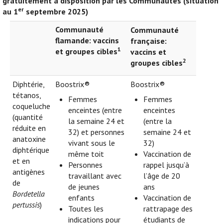
gratuitement à disposition par les Communautés (situation
er
au 1
septembre 2025)
Communauté
Communauté
flamande: vaccins
française:
1
et groupes cibles
vaccins et
2
groupes cibles
Diphtérie,
Boostrix®
Boostrix®
tétanos,
Femmes
Femmes
coqueluche
enceintes (entre
enceintes
(quantité
la semaine 24 et
(entre la
réduite en
32) et personnes
semaine 24 et
anatoxine
vivant sous le
32)
diphtérique
même toit
Vaccination de
et en
Personnes
rappel jusqu’à
antigènes
travaillant avec
l’âge de 20
de
de jeunes
ans
Bordetella
enfants
Vaccination de
pertussis
)
Toutes les
rattrapage des
indications pour
étudiants de