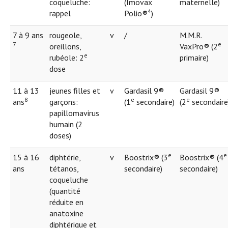
coqueluche:
(Imovax
maternelle)
4
rappel
Polio®
)
7 à 9 ans
rougeole,
v
/
M.M.R.
7
e
oreillons,
VaxPro® (2
e
rubéole: 2
primaire)
dose
11 à 13
jeunes filles et
v
Gardasil 9®
Gardasil 9®
8
e
e
ans
garçons:
(1
secondaire)
(2
secondaire
papillomavirus
humain (2
doses)
e
e
15 à 16
diphtérie,
v
Boostrix® (3
Boostrix® (4
ans
tétanos,
secondaire)
secondaire)
coqueluche
(quantité
réduite en
anatoxine
diphtérique et