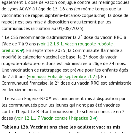
également 1 dose de vaccin conjugué contre les méningocoques
de types ACWY à l'âge de 15-16 ans (en même temps que la
vaccination de rappel diphtérie-tétanos-coqueluche): la dose de
rappel n'est pas mise à disposition gratuitement par les
communautés (situation au 01/08/2025).
7
e
Le CSS recommande d’administrer la 2
dose du vaccin RRO à
l'âge de 7 à 9 ans (
voir 12.1.3.1. Vaccin rougeole-rubéole-
oreillons
). En septembre 2025, la Communauté flamande a
e
modifié le calendrier vaccinal de base: la 2
dose du vaccin
rougeole-rubéole-oreillons est administrée à l'âge de 24 mois.
Une vaccination de rattrapage est prévue pour les enfants âgés
de 2 à 8 ans (
voir aussi Folia de septembre 2025
). En
e
Communauté française, la 2
dose du vaccin RRO est administrée
en deuxième primaire.
8
Le vaccin Engerix-B20® est uniquement mis à disposition par
les communautés pour les jeunes qui n’ont pas été vaccinés
contre l’hépatite B étant nourrisson ; le schéma consiste en 2
doses (
voir 12.1.1.7. Vaccin contre l'hépatite B
).
Tableau 12b.
Vaccinations chez les adultes: vaccins mis