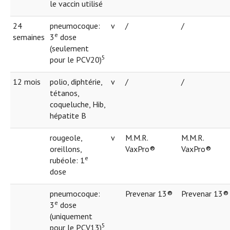
le vaccin utilisé
24
pneumocoque:
v
/
/
e
semaines
3
dose
(seulement
5
pour le PCV20)
12 mois
polio, diphtérie,
v
/
/
tétanos,
coqueluche, Hib,
hépatite B
rougeole,
v
M.M.R.
M.M.R.
oreillons,
VaxPro®
VaxPro®
e
rubéole: 1
dose
pneumocoque:
Prevenar 13®
Prevenar 13®
e
3
dose
(uniquement
5
pour le PCV13)