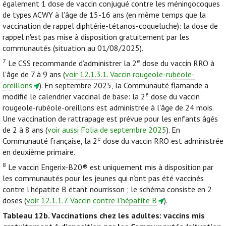
également 1 dose de vaccin conjugué contre les méningocoques
de types ACWY à l'âge de 15-16 ans (en même temps que la
vaccination de rappel diphtérie-tétanos-coqueluche): la dose de
rappel n'est pas mise à disposition gratuitement par les
communautés (situation au 01/08/2025).
7
e
Le CSS recommande d’administrer la 2
dose du vaccin RRO à
l'âge de 7 à 9 ans (
voir 12.1.3.1. Vaccin rougeole-rubéole-
oreillons
). En septembre 2025, la Communauté flamande a
e
modifié le calendrier vaccinal de base: la 2
dose du vaccin
rougeole-rubéole-oreillons est administrée à l'âge de 24 mois.
Une vaccination de rattrapage est prévue pour les enfants âgés
de 2 à 8 ans (
voir aussi Folia de septembre 2025
). En
e
Communauté française, la 2
dose du vaccin RRO est administrée
en deuxième primaire.
8
Le vaccin Engerix-B20® est uniquement mis à disposition par
les communautés pour les jeunes qui n’ont pas été vaccinés
contre l’hépatite B étant nourrisson ; le schéma consiste en 2
doses (
voir 12.1.1.7. Vaccin contre l'hépatite B
).
Tableau 12b.
Vaccinations chez les adultes: vaccins mis