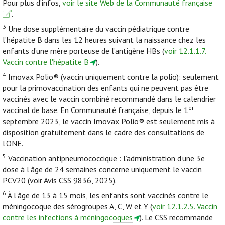
Pour plus d’infos,
voir le site Web de la Communauté française
.
3
Une dose supplémentaire du vaccin pédiatrique contre
l’hépatite B dans les 12 heures suivant la naissance chez les
enfants d’une mère porteuse de l’antigène HBs (
voir 12.1.1.7.
Vaccin contre l'hépatite B
).
4
Imovax Polio® (vaccin uniquement contre la polio): seulement
pour la primovaccination des enfants qui ne peuvent pas être
vaccinés avec le vaccin combiné recommandé dans le calendrier
er
vaccinal de base. En Communauté française, depuis le 1
septembre 2023, le vaccin Imovax Polio® est seulement mis à
disposition gratuitement dans le cadre des consultations de
l’ONE.
5
Vaccination antipneumococcique : l’administration d’une 3e
dose à l’âge de 24 semaines concerne uniquement le vaccin
PCV20 (voir Avis CSS 9836, 2025).
6
À l’âge de 13 à 15 mois, les enfants sont vaccinés contre le
méningocoque des sérogroupes A, C, W et Y (
voir 12.1.2.5. Vaccin
contre les infections à méningocoques
). Le CSS recommande