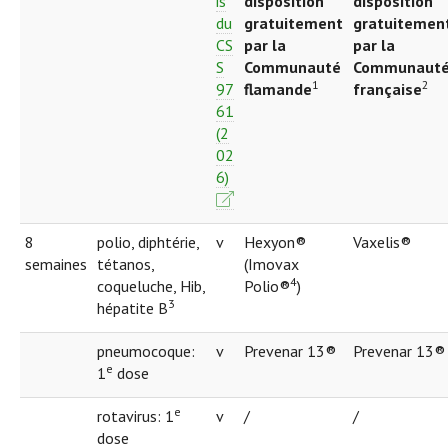
is
disposition
disposition
du
gratuitement
gratuitemen
CS
par la
par la
S
Communauté
Communaut
1
2
97
flamande
française
61
(2
02
6)
8
polio, diphtérie,
v
Hexyon®
Vaxelis®
semaines
tétanos,
(Imovax
4
coqueluche, Hib,
Polio®
)
3
hépatite B
pneumocoque:
v
Prevenar 13®
Prevenar 13®
e
1
dose
e
rotavirus: 1
v
/
/
dose