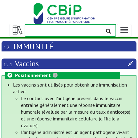
Afficher
la
Afficher/masquer
barre
la
IMMUNITÉ
12.
de
table
navigatio
des
Vaccins
matières
12.1.
Positionnement
Les vaccins sont utilisés pour obtenir une immunisation
active.
Le contact avec l'antigène présent dans le vaccin
entraîne généralement une réponse immunitaire
humorale (évaluée par la mesure du taux d'anticorps)
et une réponse immunitaire cellulaire (difficile à
évaluer).
L'antigène administré est un agent pathogène vivant