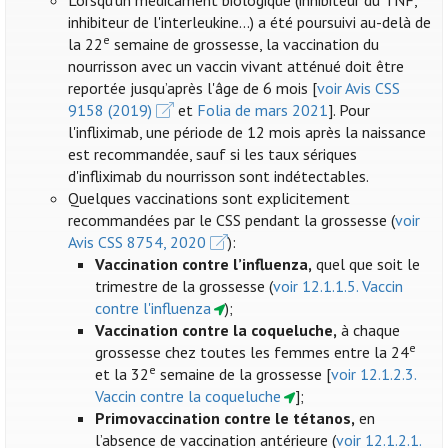
Lorsqu'un médicament biologique (inhibiteur du TNF,
inhibiteur de l'interleukine...) a été poursuivi au-delà de
e
la 22
semaine de grossesse, la vaccination du
nourrisson avec un vaccin vivant atténué doit être
reportée jusqu’après l'âge de 6 mois [
voir Avis CSS
9158 (2019)
et
Folia de mars 2021
]. Pour
l'infliximab, une période de 12 mois après la naissance
est recommandée, sauf si les taux sériques
d'infliximab du nourrisson sont indétectables.
Quelques vaccinations sont explicitement
recommandées par le CSS pendant la grossesse (
voir
Avis CSS 8754, 2020
):
Vaccination contre l’influenza
,
quel que soit le
trimestre de la grossesse (
voir 12.1.1.5. Vaccin
contre l'influenza
);
Vaccination contre la coqueluche,
à chaque
e
grossesse chez toutes les femmes entre la 24
e
et la 32
semaine de la grossesse [
voir 12.1.2.3.
Vaccin contre la coqueluche
];
Primovaccination contre le tétanos,
en
l’absence de vaccination antérieure (
voir 12.1.2.1.