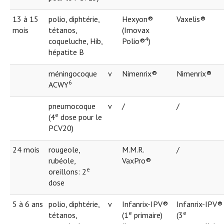
13 à 15
polio, diphtérie,
Hexyon®
Vaxelis®
mois
tétanos,
(Imovax
4
coqueluche, Hib,
Polio®
)
hépatite B
méningocoque
v
Nimenrix®
Nimenrix®
6
ACWY
pneumocoque
v
/
/
e
(4
dose pour le
PCV20)
24 mois
rougeole,
M.M.R.
/
rubéole,
VaxPro®
e
oreillons: 2
dose
5 à 6 ans
polio, diphtérie,
v
Infanrix-IPV®
Infanrix-IPV®
e
e
tétanos,
(1
primaire)
(3