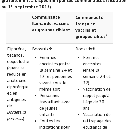
gratuitement à disposition par les Communautés (situation
er
au 1
septembre 2025)
Communauté
Communauté
flamande: vaccins
française:
1
et groupes cibles
vaccins et
2
groupes cibles
Diphtérie,
Boostrix®
Boostrix®
tétanos,
Femmes
Femmes
coqueluche
enceintes (entre
enceintes
(quantité
la semaine 24 et
(entre la
réduite en
32) et personnes
semaine 24 et
anatoxine
vivant sous le
32)
diphtérique
même toit
Vaccination de
et en
Personnes
rappel jusqu’à
antigènes
travaillant avec
l’âge de 20
de
de jeunes
ans
Bordetella
enfants
Vaccination de
pertussis
)
Toutes les
rattrapage des
indications pour
étudiants de