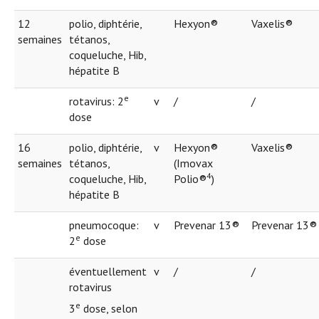
12
polio, diphtérie,
Hexyon®
Vaxelis®
semaines
tétanos,
coqueluche, Hib,
hépatite B
e
rotavirus: 2
v
/
/
dose
16
polio, diphtérie,
v
Hexyon®
Vaxelis®
semaines
tétanos,
(Imovax
4
coqueluche, Hib,
Polio®
)
hépatite B
pneumocoque:
v
Prevenar 13®
Prevenar 13®
e
2
dose
éventuellement
v
/
/
rotavirus
e
3
dose, selon