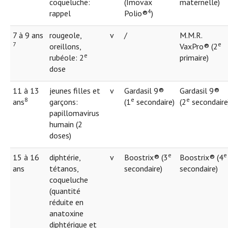
coqueluche:
(Imovax
maternelle)
4
rappel
Polio®
)
7 à 9 ans
rougeole,
v
/
M.M.R.
7
e
oreillons,
VaxPro® (2
e
rubéole: 2
primaire)
dose
11 à 13
jeunes filles et
v
Gardasil 9®
Gardasil 9®
8
e
e
ans
garçons:
(1
secondaire)
(2
secondaire
papillomavirus
humain (2
doses)
e
e
15 à 16
diphtérie,
v
Boostrix® (3
Boostrix® (4
ans
tétanos,
secondaire)
secondaire)
coqueluche
(quantité
réduite en
anatoxine
diphtérique et