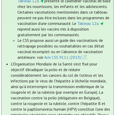
Tableau 12a.
présente le calendrier vaccinal de base
chez les nourrissons, les enfants et les adolescents.
Certaines vaccinations mentionnées dans ce tableau
peuvent ne pas être incluses dans les programmes de
vaccination d’une communauté. Le
Tableau 12a.
reprend aussi les vaccins mis à disposition
gratuitement par les communautés.
Le CSS propose aussi un guide des vaccinations de
rattrapage possibles ou souhaitables en cas d’état
vaccinal incomplet ou en l’absence de vaccination
antérieure: voir
Avis CSS 9111 (2013)
.
L'Organisation Mondiale de la Santé s'est fixé pour
objectif d’éradiquer la polio et de réduire
considérablement les cancers du col de l'utérus et les
infections par le virus de l'hépatite à l’échelle mondiale,
ainsi qu'à interrompre la transmission endémique de la
rougeole et de la rubéole (par exemple en Europe). La
vaccination contre la polio (obligatoire en Belgique),
contre la rougeole et la rubéole, contre l'hépatite B et
contre le papillomavirus humain (HPV) constitue l'une des
principales stratégies pour atteindre ces objectifs. Pour y