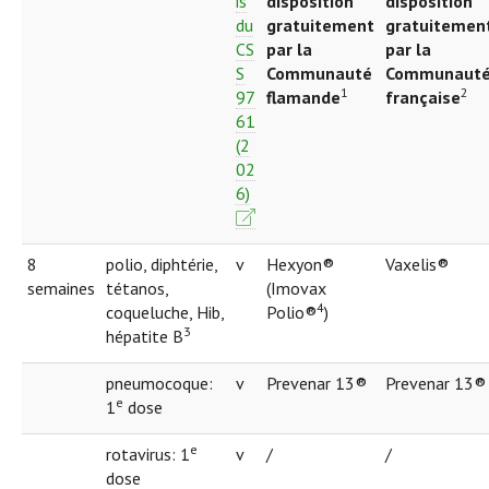
is
disposition
disposition
du
gratuitement
gratuitemen
CS
par la
par la
S
Communauté
Communaut
1
2
97
flamande
française
61
(2
02
6)
8
polio, diphtérie,
v
Hexyon®
Vaxelis®
semaines
tétanos,
(Imovax
4
coqueluche, Hib,
Polio®
)
3
hépatite B
pneumocoque:
v
Prevenar 13®
Prevenar 13®
e
1
dose
e
rotavirus: 1
v
/
/
dose