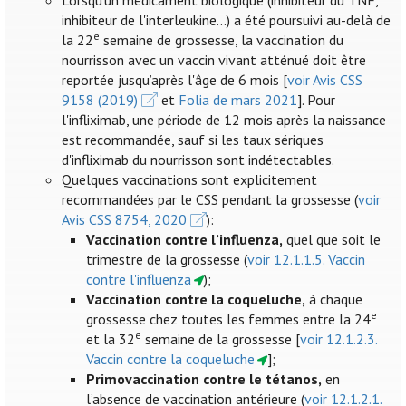
Lorsqu'un médicament biologique (inhibiteur du TNF,
inhibiteur de l'interleukine...) a été poursuivi au-delà de
e
la 22
semaine de grossesse, la vaccination du
nourrisson avec un vaccin vivant atténué doit être
reportée jusqu’après l'âge de 6 mois [
voir Avis CSS
9158 (2019)
et
Folia de mars 2021
]. Pour
l'infliximab, une période de 12 mois après la naissance
est recommandée, sauf si les taux sériques
d'infliximab du nourrisson sont indétectables.
Quelques vaccinations sont explicitement
recommandées par le CSS pendant la grossesse (
voir
Avis CSS 8754, 2020
):
Vaccination contre l’influenza
,
quel que soit le
trimestre de la grossesse (
voir 12.1.1.5. Vaccin
contre l'influenza
);
Vaccination contre la coqueluche,
à chaque
e
grossesse chez toutes les femmes entre la 24
e
et la 32
semaine de la grossesse [
voir 12.1.2.3.
Vaccin contre la coqueluche
];
Primovaccination contre le tétanos,
en
l’absence de vaccination antérieure (
voir 12.1.2.1.