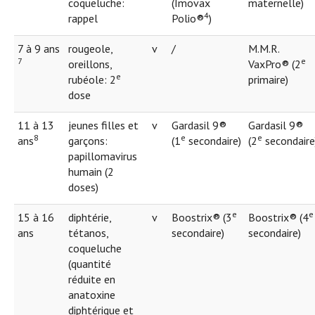
coqueluche:
(Imovax
maternelle)
4
rappel
Polio®
)
7 à 9 ans
rougeole,
v
/
M.M.R.
7
e
oreillons,
VaxPro® (2
e
rubéole: 2
primaire)
dose
11 à 13
jeunes filles et
v
Gardasil 9®
Gardasil 9®
8
e
e
ans
garçons:
(1
secondaire)
(2
secondaire
papillomavirus
humain (2
doses)
e
e
15 à 16
diphtérie,
v
Boostrix® (3
Boostrix® (4
ans
tétanos,
secondaire)
secondaire)
coqueluche
(quantité
réduite en
anatoxine
diphtérique et