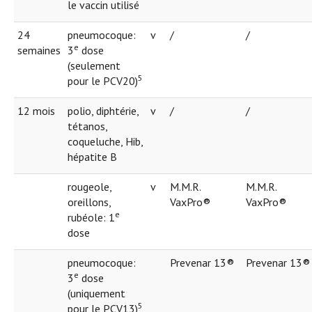
le vaccin utilisé
24
pneumocoque:
v
/
/
e
semaines
3
dose
(seulement
5
pour le PCV20)
12 mois
polio, diphtérie,
v
/
/
tétanos,
coqueluche, Hib,
hépatite B
rougeole,
v
M.M.R.
M.M.R.
oreillons,
VaxPro®
VaxPro®
e
rubéole: 1
dose
pneumocoque:
Prevenar 13®
Prevenar 13®
e
3
dose
(uniquement
5
pour le PCV13)