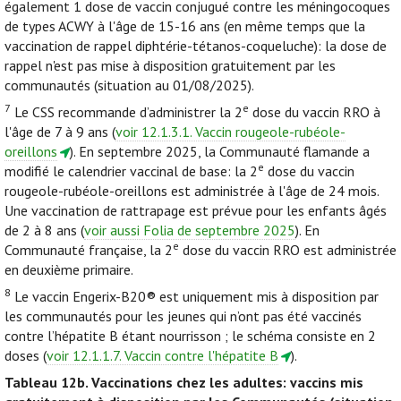
également 1 dose de vaccin conjugué contre les méningocoques
de types ACWY à l'âge de 15-16 ans (en même temps que la
vaccination de rappel diphtérie-tétanos-coqueluche): la dose de
rappel n'est pas mise à disposition gratuitement par les
communautés (situation au 01/08/2025).
7
e
Le CSS recommande d’administrer la 2
dose du vaccin RRO à
l'âge de 7 à 9 ans (
voir 12.1.3.1. Vaccin rougeole-rubéole-
oreillons
). En septembre 2025, la Communauté flamande a
e
modifié le calendrier vaccinal de base: la 2
dose du vaccin
rougeole-rubéole-oreillons est administrée à l'âge de 24 mois.
Une vaccination de rattrapage est prévue pour les enfants âgés
de 2 à 8 ans (
voir aussi Folia de septembre 2025
). En
e
Communauté française, la 2
dose du vaccin RRO est administrée
en deuxième primaire.
8
Le vaccin Engerix-B20® est uniquement mis à disposition par
les communautés pour les jeunes qui n’ont pas été vaccinés
contre l’hépatite B étant nourrisson ; le schéma consiste en 2
doses (
voir 12.1.1.7. Vaccin contre l'hépatite B
).
Tableau 12b.
Vaccinations chez les adultes: vaccins mis