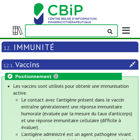
Afficher
la
Afficher/masquer
barre
la
IMMUNITÉ
12.
de
table
navigatio
des
Vaccins
matières
12.1.
Positionnement
Les vaccins sont utilisés pour obtenir une immunisation
active.
Le contact avec l'antigène présent dans le vaccin
entraîne généralement une réponse immunitaire
humorale (évaluée par la mesure du taux d'anticorps)
et une réponse immunitaire cellulaire (difficile à
évaluer).
L'antigène administré est un agent pathogène vivant