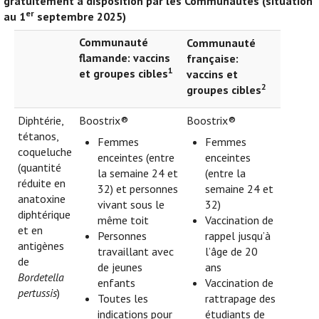
gratuitement à disposition par les Communautés (situation
er
au 1
septembre 2025)
Communauté
Communauté
flamande: vaccins
française:
1
et groupes cibles
vaccins et
2
groupes cibles
Diphtérie,
Boostrix®
Boostrix®
tétanos,
Femmes
Femmes
coqueluche
enceintes (entre
enceintes
(quantité
la semaine 24 et
(entre la
réduite en
32) et personnes
semaine 24 et
anatoxine
vivant sous le
32)
diphtérique
même toit
Vaccination de
et en
Personnes
rappel jusqu’à
antigènes
travaillant avec
l’âge de 20
de
de jeunes
ans
Bordetella
enfants
Vaccination de
pertussis
)
Toutes les
rattrapage des
indications pour
étudiants de