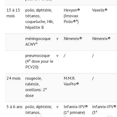
13 à 15
polio, diphtérie,
Hexyon®
Vaxelis®
mois
tétanos,
(Imovax
4
coqueluche, Hib,
Polio®
)
hépatite B
méningocoque
v
Nimenrix®
Nimenrix®
6
ACWY
pneumocoque
v
/
/
e
(4
dose pour le
PCV20)
24 mois
rougeole,
M.M.R.
/
rubéole,
VaxPro®
e
oreillons: 2
dose
5 à 6 ans
polio, diphtérie,
v
Infanrix-IPV®
Infanrix-IPV®
e
e
tétanos,
(1
primaire)
(3