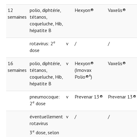
12
polio, diphtérie,
Hexyon®
Vaxelis®
semaines
tétanos,
coqueluche, Hib,
hépatite B
e
rotavirus: 2
v
/
/
dose
16
polio, diphtérie,
v
Hexyon®
Vaxelis®
semaines
tétanos,
(Imovax
4
coqueluche, Hib,
Polio®
)
hépatite B
pneumocoque:
v
Prevenar 13®
Prevenar 13®
e
2
dose
éventuellement
v
/
/
rotavirus
e
3
dose, selon