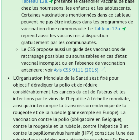
Tableau 12a.
présente le calendrier vaccinal de base
chez les nourrissons, les enfants et les adolescents.
Certaines vaccinations mentionnées dans ce tableau
peuvent ne pas être incluses dans les programmes de
vaccination d’une communauté. Le
Tableau 12a.
reprend aussi les vaccins mis à disposition
gratuitement par les communautés.
Le CSS propose aussi un guide des vaccinations de
rattrapage possibles ou souhaitables en cas d’état
vaccinal incomplet ou en l’absence de vaccination
antérieure: voir
Avis CSS 9111 (2013)
.
L'Organisation Mondiale de la Santé s'est fixé pour
objectif d’éradiquer la polio et de réduire
considérablement les cancers du col de l'utérus et les
infections par le virus de l'hépatite à l’échelle mondiale,
ainsi qu'à interrompre la transmission endémique de la
rougeole et de la rubéole (par exemple en Europe). La
vaccination contre la polio (obligatoire en Belgique),
contre la rougeole et la rubéole, contre l'hépatite B et
contre le papillomavirus humain (HPV) constitue l'une des
principales stratégies pour atteindre ces objectifs. Pour y