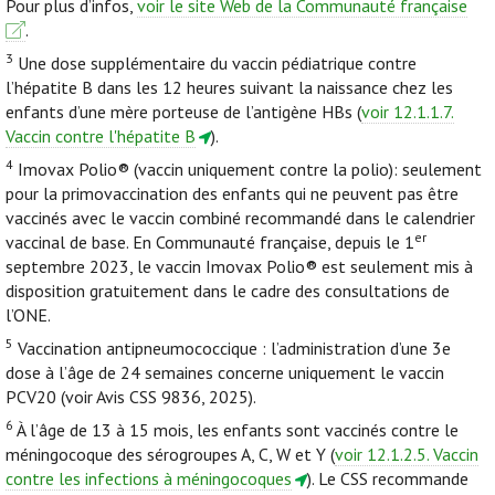
Pour plus d’infos,
voir le site Web de la Communauté française
.
3
Une dose supplémentaire du vaccin pédiatrique contre
l’hépatite B dans les 12 heures suivant la naissance chez les
enfants d’une mère porteuse de l’antigène HBs (
voir 12.1.1.7.
Vaccin contre l'hépatite B
).
4
Imovax Polio® (vaccin uniquement contre la polio): seulement
pour la primovaccination des enfants qui ne peuvent pas être
vaccinés avec le vaccin combiné recommandé dans le calendrier
er
vaccinal de base. En Communauté française, depuis le 1
septembre 2023, le vaccin Imovax Polio® est seulement mis à
disposition gratuitement dans le cadre des consultations de
l’ONE.
5
Vaccination antipneumococcique : l’administration d’une 3e
dose à l’âge de 24 semaines concerne uniquement le vaccin
PCV20 (voir Avis CSS 9836, 2025).
6
À l’âge de 13 à 15 mois, les enfants sont vaccinés contre le
méningocoque des sérogroupes A, C, W et Y (
voir 12.1.2.5. Vaccin
contre les infections à méningocoques
). Le CSS recommande