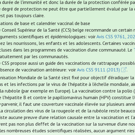
 durée de l'immunité et donc la durée de la protection conférée par
 degré de protection ne peut être que partiellement évalué par la d
est pas toujours claire.
nations de base et calendrier vaccinal de base
e Conseil Supérieur de la Santé (CCS) belge recommande un certain 
rguments scientifiques et épidémiologiques: voir
Avis CSS 9761, 20
ez les nourrissons, les enfants et les adolescents. Certaines vac
ncluses dans les programmes de vaccination d’une communauté. Le
ratuitement par les communautés.
 CSS propose aussi un guide des vaccinations de rattrapage possibl
absence de vaccination antérieure: voir
Avis CSS 9111 (2013)
.
nisation Mondiale de la Santé s'est fixé pour objectif d’éradiquer l
us et les infections par le virus de l'hépatite à l’échelle mondiale,
la rubéole (par exemple en Europe). La vaccination contre la polio (
 l'hépatite B et contre le papillomavirus humain (HPV) constitue l'u
 parvenir, il faut une couverture vaccinale élevée sur plusieurs anné
la circulation des virus de la rougeole et de la rubéole reste beauco
xiste aucune preuve d'une relation causale entre la vaccination et l
ent pas non plus d'effet de la vaccination sur la survenue d'une no
les nombreuses études scientifiques réalisées, aucun argument n’est