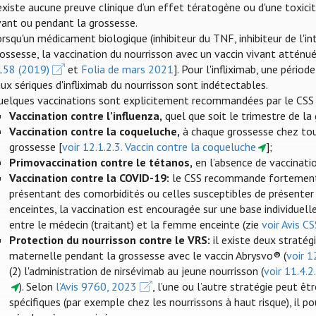
existe aucune preuve clinique d’un effet tératogène ou d'une toxicit
vant ou pendant la grossesse.
rsqu'un médicament biologique (inhibiteur du TNF, inhibiteur de l'int
ossesse, la vaccination du nourrisson avec un vaccin vivant atténué
158 (2019)
et
Folia de mars 2021
]. Pour l'infliximab, une péri
ux sériques d'infliximab du nourrisson sont indétectables.
uelques vaccinations sont explicitement recommandées par le CSS 
Vaccination contre l’influenza
,
quel que soit le trimestre de la 
Vaccination contre la coqueluche,
à chaque grossesse chez to
grossesse [
voir 12.1.2.3. Vaccin contre la coqueluche
];
Primovaccination contre le tétanos,
en l’absence de vaccinatio
Vaccination contre la COVID-19:
le CSS recommande fortement e
présentant des comorbidités ou celles susceptibles de présenter
enceintes, la vaccination est encouragée sur une base individuelle
entre le médecin (traitant) et la femme enceinte (zie
voir Avis C
Protection du nourrisson contre le VRS:
il existe deux stratégi
maternelle pendant la grossesse avec le vaccin Abrysvo® (
voir 1
(2) l'administration de nirsévimab au jeune nourrisson (
voir 11.4.2
). Selon
l’Avis 9760, 2023
, l’une ou l’autre stratégie peut êt
spécifiques (par exemple chez les nourrissons à haut risque), il p