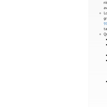
n'
a
Lo
gr
9
ta
Q