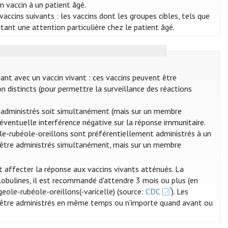
un vaccin à un patient âgé.
accins suivants : les vaccins dont les groupes cibles, tels que
sitant une attention particulière chez le patient âgé.
vant avec un vaccin vivant : ces vaccins peuvent être
n distincts (pour permettre la surveillance des réactions
re administrés soit simultanément (mais sur un membre
e éventuelle interférence négative sur la réponse immunitaire.
eole-rubéole-oreillons sont préférentiellement administrés à un
ent être administrés simultanément, mais sur un membre
t affecter la réponse aux vaccins vivants atténués. La
globulines, il est recommandé d'attendre 3 mois ou plus (en
ugeole-rubéole-oreillons(-varicelle) (source:
CDC
). Les
t être administrés en même temps ou n'importe quand avant ou