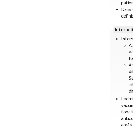
patien
Dans c
défini
Interac
Interv
Ad
ad
lo
Ad
di
Se
in
di
L’adm
vacci
foncti
antic
après 