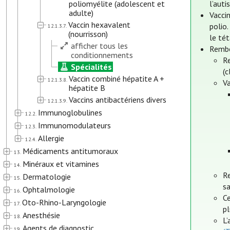
poliomyélite (adolescent et
l’auti
adulte)
Vacci
Vaccin hexavalent
polio
12.1.3.7.
(nourrisson)
le tét
afficher tous les
Rembo
conditionnements
R
Spécialités
(
Vaccin combiné hépatite A +
12.1.3.8.
V
hépatite B
Vaccins antibactériens divers
12.1.3.9.
Immunoglobulines
12.2.
Immunomodulateurs
12.3.
Allergie
12.4.
Médicaments antitumoraux
13.
Minéraux et vitamines
14.
R
Dermatologie
15.
sa
Ophtalmologie
16.
Ce
Oto-Rhino-Laryngologie
17.
pl
Anesthésie
18.
L’
Agents de diagnostic
19.