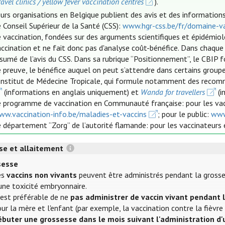
ravel clinics / yellow fever vaccination centres
).
urs organisations en Belgique publient des avis et des informations 
 Conseil Supérieur de la Santé (CSS):
www.hgr-css.be/fr/domaine-va
 vaccination, fondées sur des arguments scientifiques et épidémio
ccination et ne fait donc pas d'analyse coût-bénéfice. Dans chaque
ésumé de l’avis du CSS. Dans sa rubrique “Positionnement”, le CBIP
 preuve, le bénéfice auquel on peut s’attendre dans certains groupe
'Institut de Médecine Tropicale, qui formule notamment des recom
(informations en anglais uniquement) et
Wanda for travellers
(i
e programme de vaccination en Communauté française: pour les va
ww.vaccination-info.be/maladies-et-vaccins
; pour le public:
www
 département “Zorg” de l’autorité flamande: pour les vaccinateurs 
se et allaitement
sesse
es
vaccins non vivants
peuvent être administrés pendant la grosses
une toxicité embryonnaire.
 est préférable de ne
pas administrer de vaccin vivant pendant 
ur la mère et l'enfant (par exemple, la vaccination contre la fièvre
ébuter une grossesse dans le mois suivant l'administration d'