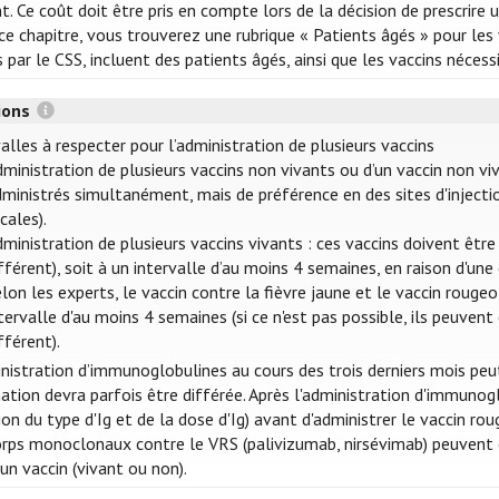
t. Ce coût doit être pris en compte lors de la décision de prescrire 
e chapitre, vous trouverez une rubrique « Patients âgés » pour les v
s par le CSS, incluent des patients âgés, ainsi que les vaccins néces
tions
alles à respecter pour l’administration de plusieurs vaccins
ministration de plusieurs vaccins non vivants ou d’un vaccin non vi
ministrés simultanément, mais de préférence en des sites d'injectio
cales).
ministration de plusieurs vaccins vivants : ces vaccins doivent êt
fférent), soit à un intervalle d’au moins 4 semaines, en raison d'un
lon les experts, le vaccin contre la fièvre jaune et le vaccin roug
tervalle d'au moins 4 semaines (si ce n'est pas possible, ils peuv
fférent).
inistration d’immunoglobulines au cours des trois derniers mois peu
nation devra parfois être différée. Après l'administration d'immuno
on du type d'Ig et de la dose d'Ig) avant d'administrer le vaccin ro
orps monoclonaux contre le VRS (palivizumab, nirsévimab) peuven
un vaccin (vivant ou non).