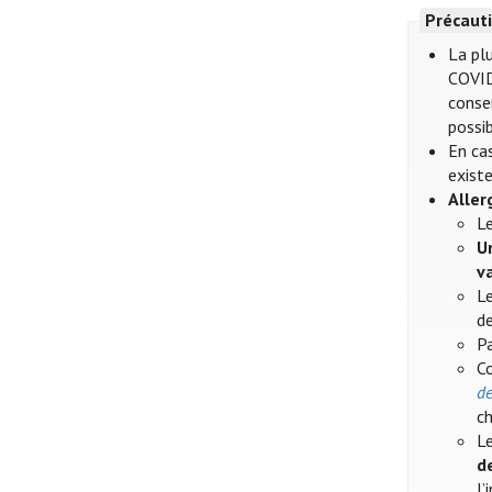
Précauti
La plu
COVID
conser
possib
En cas
existe
Aller
Le
U
v
Le
de
Pa
Co
de
ch
Le
d
l’