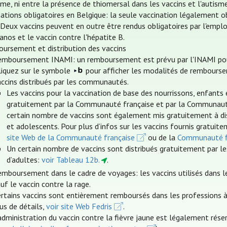
sme, ni entre la présence de thiomersal dans les vaccins et l'autis
nations obligatoires en Belgique: la seule vaccination légalement o
. Deux vaccins peuvent en outre être rendus obligatoires par l'emplo
anos et le vaccin contre l'hépatite B.
ursement et distribution des vaccins
emboursement INAMI: un remboursement est prévu par l'INAMI pour c
cliquez sur le symbole
pour afficher les modalités de rembourse
accins distribués par les communautés.
Les vaccins pour la vaccination de base des nourrissons, enfants 
gratuitement par la Communauté française et par la Communauté f
certain nombre de vaccins sont également mis gratuitement à dis
et adolescents. Pour plus d’infos sur les vaccins fournis gratuite
site Web de la Communauté française
ou de la
Communauté 
Un certain nombre de vaccins sont distribués gratuitement par le
d’adultes:
voir Tableau 12b.
.
emboursement dans le cadre de voyages: les vaccins utilisés dans 
uf le vaccin contre la rage.
rtains vaccins sont entièrement remboursés dans les professions à 
us de détails,
voir site Web Fedris
.
administration du vaccin contre la fièvre jaune est légalement rés