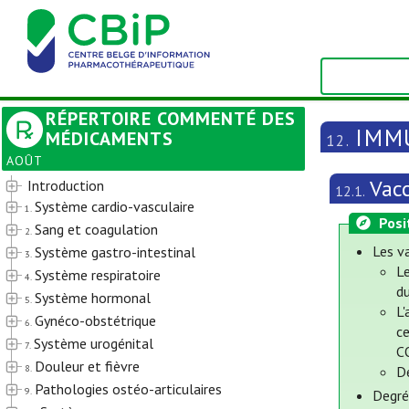
RÉPERTOIRE COMMENTÉ DES
IMM
MÉDICAMENTS
12.
AOÛT
Vac
Introduction
12.1.
Système cardio-vasculaire
1.
Posi
Sang et coagulation
2.
Les va
Système gastro-intestinal
3.
L
Système respiratoire
4.
du
Système hormonal
5.
L'
Gynéco-obstétrique
6.
ce
Système urogénital
7.
C
Douleur et fièvre
8.
D
Pathologies ostéo-articulaires
9.
Degré