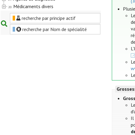
(
T
Médicaments divers
20.
Plusie
Le
recherche par principe actif
de
va
recherche par Nom de spécialité
r
de
L
L
w
Le
Grosses
Gros
L
d'
Il
po
d