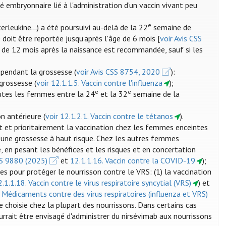
é embryonnaire lié à l'administration d'un vaccin vivant peu
e
erleukine...) a été poursuivi au-delà de la 22
semaine de
 doit être reportée jusqu’après l'âge de 6 mois [
voir Avis CSS
ode de 12 mois après la naissance est recommandée, sauf si les
pendant la grossesse (
voir Avis CSS 8754, 2020
):
grossesse (
voir 12.1.1.5. Vaccin contre l'influenza
);
e
e
utes les femmes entre la 24
et la 32
semaine de la
n antérieure (
voir 12.1.2.1. Vaccin contre le tétanos
).
t prioritairement la vaccination chez les femmes enceintes
 une grossesse à haut risque. Chez les autres femmes
, en pesant les bénéfices et les risques et en concertation
SS 9880 (2025)
et
12.1.1.16. Vaccin contre la COVID-19
);
es pour protéger le nourrisson contre le VRS: (1) la vaccination
2.1.1.18. Vaccin contre le virus respiratoire syncytial (VRS)
) et
. Médicaments contre des virus respiratoires (influenza et VRS)
re choisie chez la plupart des nourrissons. Dans certains cas
ourrait être envisagé d'administrer du nirsévimab aux nourrissons