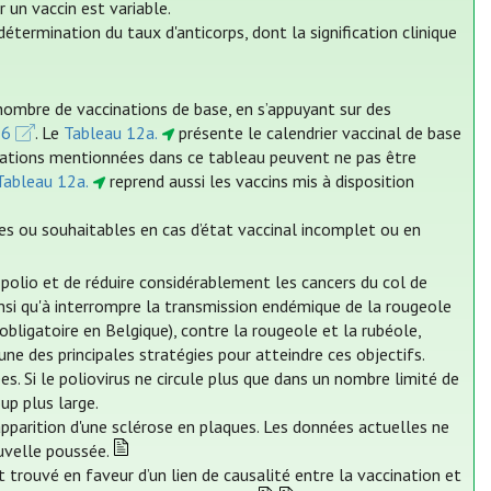
 un vaccin est variable.
étermination du taux d'anticorps, dont la signification clinique
nombre de vaccinations de base, en s’appuyant sur des
26
. Le
Tableau 12a.
présente le calendrier vaccinal de base
cinations mentionnées dans ce tableau peuvent ne pas être
Tableau 12a.
reprend aussi les vaccins mis à disposition
es ou souhaitables en cas d’état vaccinal incomplet ou en
a polio et de réduire considérablement les cancers du col de
 ainsi qu'à interrompre la transmission endémique de la rougeole
obligatoire en Belgique), contre la rougeole et la rubéole,
ne des principales stratégies pour atteindre ces objectifs.
es. Si le poliovirus ne circule plus que dans un nombre limité de
up plus large.
'apparition d'une sclérose en plaques. Les données actuelles ne
uvelle poussée.
 trouvé en faveur d’un lien de causalité entre la vaccination et