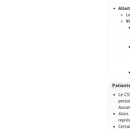
Alla
L
V
Patient
Le CS
perso
Aucun 
Alors
représ
Certa