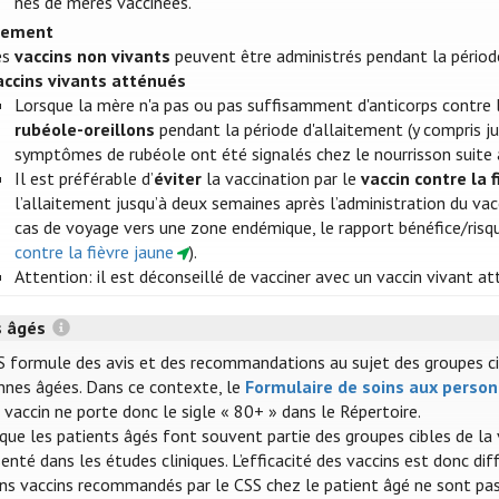
nés de mères vaccinées.
itement
es
vaccins non vivants
peuvent être administrés pendant la périod
accins vivants atténués
Lorsque la mère n'a pas ou pas suffisamment d'anticorps contre l
rubéole-oreillons
pendant la période d'allaitement (y compris ju
symptômes de rubéole ont été signalés chez le nourrisson suite 
Il est préférable d’
éviter
la vaccination par le
vaccin contre la 
l’allaitement jusqu’à deux semaines après l’administration du vacc
cas de voyage vers une zone endémique, le rapport bénéfice/risque
contre la fièvre jaune
).
Attention: il est déconseillé de vacciner avec un vaccin vivant a
s âgés
S formule des avis et des recommandations au sujet des groupes cible
nnes âgées. Dans ce contexte, le
Formulaire de soins aux perso
vaccin ne porte donc le sigle « 80+ » dans le Répertoire.
 que les patients âgés font souvent partie des groupes cibles de la
enté dans les études cliniques. L’efficacité des vaccins est donc dif
ins vaccins recommandés par le CSS chez le patient âgé ne sont pas