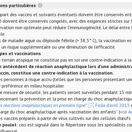
ons particulières
part des vaccins et solvants éventuels doivent être conservés entre 
 doivent être conservés congelés, avec des exigences strictes sur l
vation non optimale peut réduire l'immunogénicité. Le délai entre l
le.
 de maladie aiguë ou d'épisode fébrile (> 38,5° C), la vaccination e
 un risque supplémentaire ou une diminution de l’efficacité.
gies et vaccinations
 terrain atopique ne constitue pas en soi une contre-indication à la
n antécédent de réaction anaphylactique lors d'une administr
accin, constitue une contre-indication à la vaccination.
s personnes à risque accru (telles que les personnes présentant une
 préférence en milieu hospitalier.
r mesure de sécurité, les patients seront surveillés pendant 15 mi
ncernant la prévention et la prise en charge du choc anaphylactiqu
s réactions anaphylactiques en première ligne”
,
Folia d'avril 2013
arge du choc anaphylactique après vaccination des enfants” (
voir 
s vaccins préparés à partir de virus cultivés sur des cellules d'œ
e poulet
: ceci est signalé dans le Répertoire sous les spécialités c
influenza).