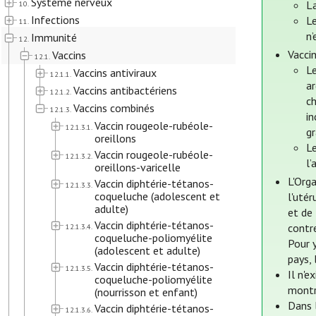
Système nerveux
La
10.
Infections
Le
11.
n’
Immunité
12.
Vacci
Vaccins
12.1.
L
Vaccins antiviraux
12.1.1.
a
Vaccins antibactériens
12.1.2.
ch
Vaccins combinés
12.1.3.
i
Vaccin rougeole-rubéole-
12.1.3.1.
g
oreillons
Le
Vaccin rougeole-rubéole-
12.1.3.2.
l’
oreillons-varicelle
L'Orga
Vaccin diphtérie-tétanos-
12.1.3.3.
coqueluche (adolescent et
l'utér
adulte)
et de 
Vaccin diphtérie-tétanos-
contre
12.1.3.4.
coqueluche-poliomyélite
Pour y
(adolescent et adulte)
pays, 
Vaccin diphtérie-tétanos-
12.1.3.5.
Il n'e
coqueluche-poliomyélite
montr
(nourrisson et enfant)
Dans 
Vaccin diphtérie-tétanos-
12.1.3.6.