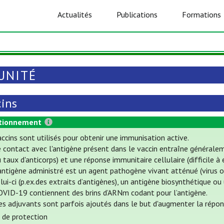
Actualités
Publications
Formations
UNITÉ
cins
tionnement
ccins sont utilisés pour obtenir une immunisation active.
e contact avec l'antigène présent dans le vaccin entraîne général
 taux d'anticorps) et une réponse immunitaire cellulaire (difficile à 
antigène administré est un agent pathogène vivant atténué (virus o
lui-ci (p.ex.des extraits d’antigènes), un antigène biosynthétique ou
OVID-19 contiennent des brins d’ARNm codant pour l’antigène.
es adjuvants sont parfois ajoutés dans le but d'augmenter la répon
 de protection