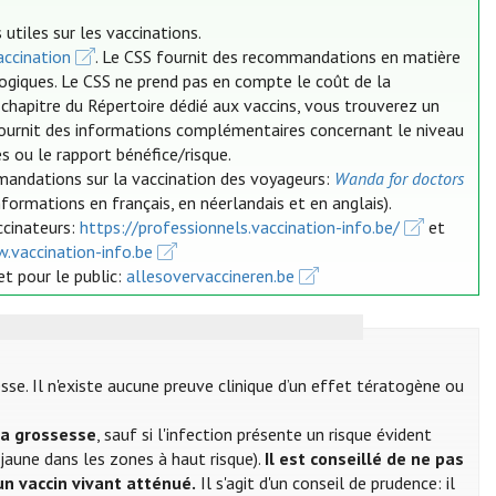
utiles sur les vaccinations.
ccination
. Le CSS fournit des recommandations en matière
logiques. Le CSS ne prend pas en compte le coût de la
 chapitre du Répertoire dédié aux vaccins, vous trouverez un
 fournit des informations complémentaires concernant le niveau
s ou le rapport bénéfice/risque.
mandations sur la vaccination des voyageurs:
Wanda for doctors
nformations en français, en néerlandais et en anglais).
ccinateurs:
https://professionnels.vaccination-info.be/
et
.vaccination-info.be
et pour le public:
allesovervaccineren.be
se. Il n'existe aucune preuve clinique d’un effet tératogène ou
la grossesse
, sauf si l'infection présente un risque évident
 jaune dans les zones à haut risque).
Il est conseillé de ne pas
un vaccin vivant atténué.
Il s'agit d'un conseil de prudence: il