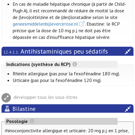
En cas de maladie hépatique chronique (à partir de Child-
Pugh A), il est recommandé de réduire de moitié la dose
de (levo)cétirizine et de (des)loratadine selon le site
geneesmiddelenbijlevercirrose.nl
. Ebastine: le RCP
précise que la dose de 10 mg p.j. ne doit pas être
dépassée en cas d'insuffisance hépatique sévère.
Antihistaminiques peu sédatifs
12.4.1.1.
Indications (synthèse du RCP)
Rhinite allergique (pas pour la fexofénadine 180 mg).
Urticaire (pas pour la fexofénadine 120 mg).
développer tous les sous-titres
Bilastine
Posologie
rhinoconjonctivite allergique et urticaire: 20 mg p.j. en 1 prise,