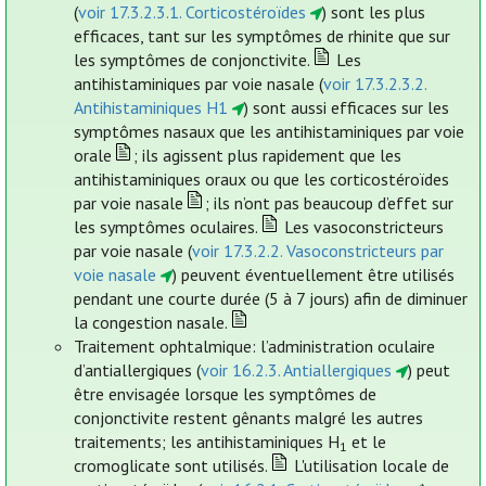
(
voir 17.3.2.3.1. Corticostéroïdes
) sont les plus
efficaces, tant sur les symptômes de rhinite que sur
les symptômes de conjonctivite.
Les
antihistaminiques par voie nasale (
voir 17.3.2.3.2.
Antihistaminiques H1
) sont aussi efficaces sur les
symptômes nasaux que les antihistaminiques par voie
orale
; ils agissent plus rapidement que les
antihistaminiques oraux ou que les corticostéroïdes
par voie nasale
; ils n’ont pas beaucoup d’effet sur
les symptômes oculaires.
Les vasoconstricteurs
par voie nasale (
voir 17.3.2.2. Vasoconstricteurs par
voie nasale
) peuvent éventuellement être utilisés
pendant une courte durée (5 à 7 jours) afin de diminuer
la congestion nasale.
Traitement ophtalmique: l’administration oculaire
d’antiallergiques (
voir 16.2.3. Antiallergiques
) peut
être envisagée lorsque les symptômes de
conjonctivite restent gênants malgré les autres
traitements; les antihistaminiques H
et le
1
cromoglicate sont utilisés.
L'utilisation locale de