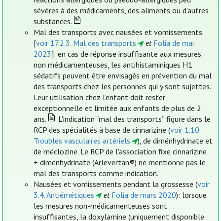
sévères à des médicaments, des aliments ou d’autres
substances.
Mal des transports avec nausées et vomissements
[
voir 17.2.3. Mal des transports
et
Folia de mai
2023
]: en cas de réponse insuffisante aux mesures
non médicamenteuses, les antihistaminiques H1
sédatifs peuvent être envisagés en prévention du mal
des transports chez les personnes qui y sont sujettes.
Leur utilisation chez l’enfant doit rester
exceptionnelle et limitée aux enfants de plus de 2
ans.
L'indication “mal des transports” figure dans le
RCP des spécialités à base de cinnarizine (
voir 1.10.
Troubles vasculaires artériels
), de diménhydrinate et
de méclozine. Le RCP de l'association fixe cinnarizine
+ diménhydrinate (Arlevertan®) ne mentionne pas le
mal des transports comme indication.
Nausées et vomissements pendant la grossesse (
voir
3.4. Antiémétiques
et
Folia de mars 2020
): lorsque
les mesures non-médicamenteuses sont
insuffisantes, la doxylamine (uniquement disponible