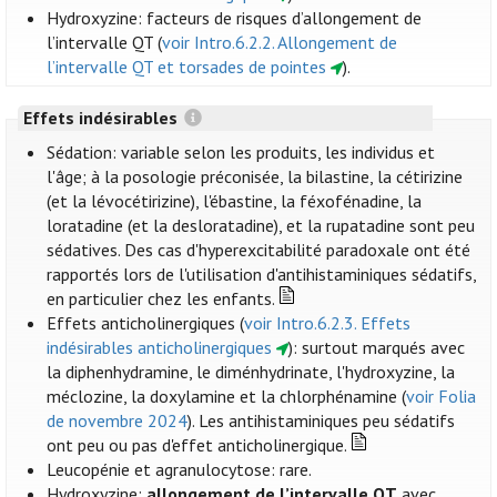
Hydroxyzine: facteurs de risques d’allongement de
l’intervalle QT (
voir Intro.6.2.2. Allongement de
l’intervalle QT et torsades de pointes
).
Effets indésirables
Sédation: variable selon les produits, les individus et
l'âge; à la posologie préconisée, la bilastine, la cétirizine
(et la lévocétirizine), l'ébastine, la féxofénadine, la
loratadine (et la desloratadine), et la rupatadine sont peu
sédatives. Des cas d'hyperexcitabilité paradoxale ont été
rapportés lors de l'utilisation d'antihistaminiques sédatifs,
en particulier chez les enfants.
Effets anticholinergiques (
voir Intro.6.2.3. Effets
indésirables anticholinergiques
): surtout marqués avec
la diphenhydramine, le diménhydrinate, l'hydroxyzine, la
méclozine, la doxylamine et la chlorphénamine (
voir Folia
de novembre 2024
). Les antihistaminiques peu sédatifs
ont peu ou pas d'effet anticholinergique.
Leucopénie et agranulocytose: rare.
Hydroxyzine:
allongement de l’intervalle QT
avec