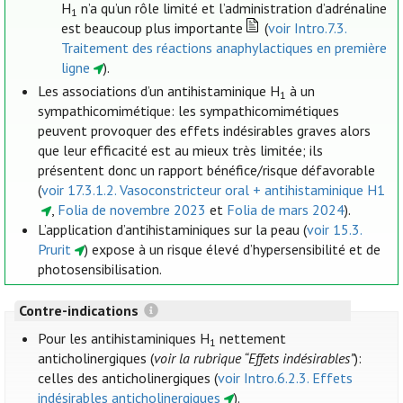
H
n’a qu’un rôle limité et l’administration d’adrénaline
1
est beaucoup plus importante
(
voir Intro.7.3.
Traitement des réactions anaphylactiques en première
ligne
).
Les associations d’un antihistaminique H
à un
1
sympathicomimétique: les sympathicomimétiques
peuvent provoquer des effets indésirables graves alors
que leur efficacité est au mieux très limitée; ils
présentent donc un rapport bénéfice/risque défavorable
(
voir 17.3.1.2. Vasoconstricteur oral + antihistaminique H1
,
Folia de novembre 2023
et
Folia de mars 2024
).
L’application d’antihistaminiques sur la peau (
voir 15.3.
Prurit
) expose à un risque élevé d’hypersensibilité et de
photosensibilisation.
Contre-indications
Pour les antihistaminiques H
nettement
1
anticholinergiques (
voir la rubrique “Effets indésirables”
):
celles des anticholinergiques (
voir Intro.6.2.3. Effets
indésirables anticholinergiques
).