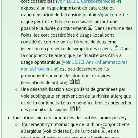
corticostéroïdes (
voir 16.2.1. Corticostéroïdes
)
expose à un risque important de cataracte et
d’augmentation de la tension oculaire/glaucome. Ce
risque peut être limité en réduisant autant que
possible la durée du traitement.
Dans le rhume des
foins, les corticostéroïdes à usage local sont
considérés comme un traitement de deuxième
intention en présence de symptômes graves.
Dans
la conjonctivite allergique, l’efficacité des AINS à
usage ophtalmique (
voir 16.2.2. Anti-inflammatoires
non stéroïdiens
) est peu documentée, ils
provoquent souvent des douleurs oculaires
(sensations de brûlure).
Une désensibilisation aux pollens de graminées par
voie sublinguale en prévention de la rhinite allergique
et de la conjonctivite a un bénéfice limité après échec
des produits classiques.
Indications bien documentées des antihistaminiques H
1
Traitement symptomatique de la rhino-conjonctivite
allergique (voir ci-dessus), de l’urticaire
, et de
réactions allergiques ou pseudo-allergiques peu