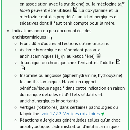
en association avec la pyridoxine) ou la méclozine (
off-
label
) peuvent être utilisés.
La doxylamine et la
méclozine ont des propriétés anticholinergiques et
sédatives dont il faut tenir compte pour la mère.
Indications non ou peu documentées des
antihistaminiques H
1
Prurit dû à d’autres affections qu’une urticaire.
Asthme bronchique ne répondant pas aux
antihistaminiques H
(ni au kétotifène).
1
Toux aiguë ou chronique chez l’enfant et l’adulte.
Insomnie ou angoisse (diphenhydramine, hydroxyzine):
les antihistaminiques H
ont un rapport
1
bénéfice/risque négatif dans cette indication en raison
du manque d'études et d'effets sédatifs et
anticholinergiques importants.
Vertiges (rotatoires) dans certaines pathologies du
labyrinthe:
voir 17.2.2. Vertiges rotatoires
Réactions allergiques généralisées telles qu’un choc
anaphylactique: l’administration d’antihistaminiques