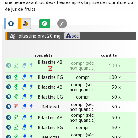
une heure avant ou deux heures après la prise de nourriture ou
de jus de fruits
bilastine oral 20 mg
séc.
spécialité
quantité
Bilastine AB
compr. (séc.
100 x
non quantit.)
Bilastine EG
compr.
100 x
compr. (séc.
Bilastine AB
50 x
non quantit.)
Bilastine EG
compr.
50 x
compr. (séc.
Bellozal
50 x
non quantit.)
compr. (séc.
Bilastine AB
30 x
non quantit.)
Bilastine EG
compr.
30 x
compr. (séc.
Bellozal
30 x