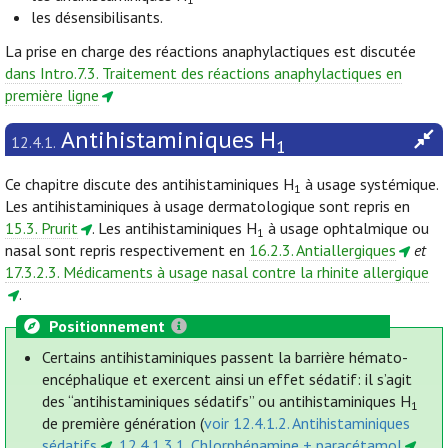
les désensibilisants.
La prise en charge des réactions anaphylactiques est discutée
dans Intro.7.3. Traitement des réactions anaphylactiques en
première ligne
Antihistaminiques H
12.4.1.
1
Ce chapitre discute des antihistaminiques H
à usage systémique.
1
Les antihistaminiques à usage dermatologique sont repris en
15.3. Prurit
. Les antihistaminiques H
à usage ophtalmique ou
1
nasal sont repris respectivement en
16.2.3. Antiallergiques
et
17.3.2.3. Médicaments à usage nasal contre la rhinite allergique
.
Positionnement
Certains antihistaminiques passent la barrière hémato-
encéphalique et exercent ainsi un effet sédatif: il s’agit
des “antihistaminiques sédatifs” ou antihistaminiques H
1
de première génération (
voir 12.4.1.2. Antihistaminiques
sédatifs
,
12.4.1.3.1. Chlorphénamine + paracétamol