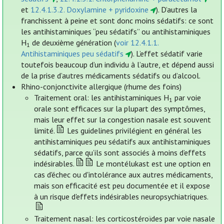
et
12.4.1.3.2. Doxylamine + pyridoxine
). D’autres la
franchissent à peine et sont donc moins sédatifs: ce sont
les antihistaminiques “peu sédatifs” ou antihistaminiques
H
de deuxième génération (
voir 12.4.1.1.
1
Antihistaminiques peu sédatifs
). L’effet sédatif varie
toutefois beaucoup d’un individu à l’autre, et dépend aussi
de la prise d’autres médicaments sédatifs ou d’alcool.
Rhino-conjonctivite allergique (rhume des foins)
Traitement oral: les antihistaminiques H
par voie
1
orale sont efficaces sur la plupart des symptômes,
mais leur effet sur la congestion nasale est souvent
limité.
Les guidelines privilégient en général les
antihistaminiques peu sédatifs aux antihistaminiques
sédatifs, parce qu’ils sont associés à moins d’effets
indésirables.
Le montélukast est une option en
cas d'échec ou d'intolérance aux autres médicaments,
mais son efficacité est peu documentée et il expose
à un risque d'effets indésirables neuropsychiatriques.
Traitement nasal: les corticostéroïdes par voie nasale