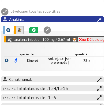
développer tous les sous-titres
Anakinra
anakinra injection 100 mg / 0,67 ml
no DCI: biolog
spécialité
quantité
sol. inj. s.c. [ser.
Kineret
28 x
préremplie]
Canakinumab
Inhibiteurs de l’IL-4/IL-13
12.3.2.2.2.
Inhibiteurs de l’IL-5
12.3.2.2.3.