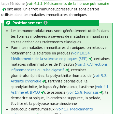
la pirfénidone (
voir 4.3.3. Médicaments de la fibrose pulmonaire
) ont aussi un effet immunosuppresseur et sont parfois
utilisés dans les maladies immunitaires chroniques.
Positionnement
Les immunomodulateurs sont généralement utilisés dans
les formes modérées à sévères de maladies immunitaires
en cas d'échec des traitements classiques.
Parmi les maladies immunitaires chroniques, on retrouve
notamment la sclérose en plaques (
voir 10.14.
Médicaments de la sclérose en plaques (SEP)
), certaines
maladies inflammatoires de l'intestin (
voir 3.7. Affections
inflammatoires du tube digestif
), certaines
glomérulonéphrites, la polyarthrite rhumatoïde (
voir 9.2.
Arthrite chronique
), l’arthrite psoriasique, la
spondylarthrite, le lupus érythémateux, l'asthme (
voir 4.1.
Asthme et BPCO
), le psoriasis (
voir 15.8. Psoriasis
), la
dermatite atopique, l’hidradénite suppurée, la pelade,
l’uvéite et la polypose naso-sinusienne.
Beaucoup d'antitumoraux (
voir 13. Médicaments