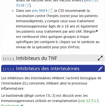
avant de vacciner avec des vaccins vivants (
Avis CSS
9158
).
Dans son
avis 9684
, le CSS recommande la
vaccination contre l'herpès zoster pour les patients
immunodéprimés, y compris ceux sous traitement
immunosuppresseur âgés de ≥ 16 ans et également
les patients sous traitement par anti-JAK. Shingrix®
est remboursé chez quelques groupes à risque
spécifiques (en catégorie b, cliquez sur le symbole au
niveau de la spécialité pour plus d’infos).
Inhibiteurs du TNF
12.3.2.1.
Inhibiteurs des interleukines
12.3.2.2.
Les inhibiteurs des interleukines inhibent l’activité biologique de
l’interleukine (IL) concernée, inhibant ainsi le processus
inflammatoire.
Le basiliximab (dirigé contre l'IL-2) est discuté avec les
immunosuppresseurs utilisés en transplantation (
voir 12.3.1.3.
Basiliximab
).