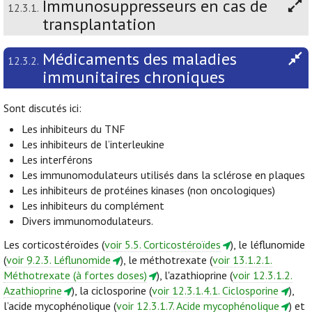
Immunosuppresseurs en cas de
12.3.1.
transplantation
Médicaments des maladies
12.3.2.
immunitaires chroniques
Sont discutés ici:
Les inhibiteurs du TNF
Les inhibiteurs de l’interleukine
Les interférons
Les immunomodulateurs utilisés dans la sclérose en plaques
Les inhibiteurs de protéines kinases (non oncologiques)
Les inhibiteurs du complément
Divers immunomodulateurs.
Les corticostéroïdes (
voir 5.5. Corticostéroïdes
), le léflunomide
(
voir 9.2.3. Léflunomide
), le méthotrexate (
voir 13.1.2.1.
Méthotrexate (à fortes doses)
), l'azathioprine (
voir 12.3.1.2.
Azathioprine
), la ciclosporine (
voir 12.3.1.4.1. Ciclosporine
),
l’acide mycophénolique (
voir 12.3.1.7. Acide mycophénolique
) et