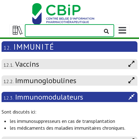
Afficher/m
la
Afficher/masquer
barre
la
IMMUNITÉ
12.
de
table
navigation
des
Vaccins
matières
12.1.
Immunoglobulines
12.2.
Immunomodulateurs
12.3.
Sont discutés ici:
les immunosuppresseurs en cas de transplantation
les médicaments des maladies immunitaires chroniques.