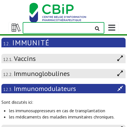
Afficher/m
la
Afficher/masquer
barre
la
IMMUNITÉ
12.
de
table
navigation
des
Vaccins
matières
12.1.
Immunoglobulines
12.2.
Immunomodulateurs
12.3.
Sont discutés ici:
les immunosuppresseurs en cas de transplantation
les médicaments des maladies immunitaires chroniques.