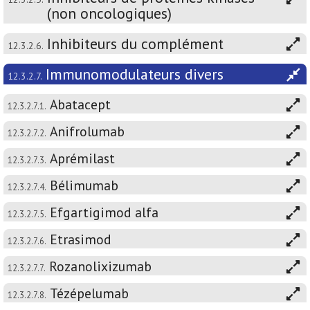
(non oncologiques)
Inhibiteurs du complément
12.3.2.6.
Immunomodulateurs divers
12.3.2.7.
Abatacept
12.3.2.7.1.
Anifrolumab
12.3.2.7.2.
Aprémilast
12.3.2.7.3.
Bélimumab
12.3.2.7.4.
Efgartigimod alfa
12.3.2.7.5.
Etrasimod
12.3.2.7.6.
Rozanolixizumab
12.3.2.7.7.
Tézépelumab
12.3.2.7.8.