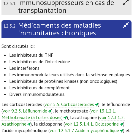
Immunosuppresseurs en cas de
12.3.1.
transplantation
Médicaments des maladies
12.3.2.
immunitaires chroniques
Sont discutés ici:
Les inhibiteurs du TNF
Les inhibiteurs de l’interleukine
Les interférons
Les immunomodulateurs utilisés dans la sclérose en plaques
Les inhibiteurs de protéines kinases (non oncologiques)
Les inhibiteurs du complément
Divers immunomodulateurs.
Les corticostéroïdes (
voir 5.5. Corticostéroïdes
), le léflunomide
(
voir 9.2.3. Léflunomide
), le méthotrexate (
voir 13.1.2.1.
Méthotrexate (à fortes doses)
), l'azathioprine (
voir 12.3.1.2.
Azathioprine
), la ciclosporine (
voir 12.3.1.4.1. Ciclosporine
),
l’acide mycophénolique (
voir 12.3.1.7. Acide mycophénolique
) et