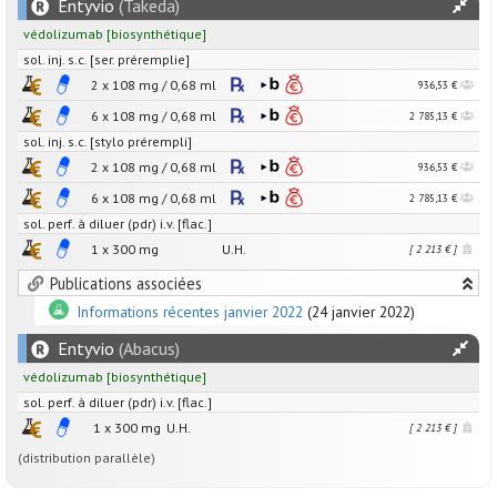
Entyvio
(Takeda)
védolizumab
[
biosynthétique
]
sol. inj. s.c. [ser. préremplie]
2 x
108
mg
/
0,68
ml
936,53 €
6 x
108
mg
/
0,68
ml
2 785,13 €
sol. inj. s.c. [stylo prérempli]
2 x
108
mg
/
0,68
ml
936,53 €
6 x
108
mg
/
0,68
ml
2 785,13 €
sol. perf. à diluer (pdr) i.v. [flac.]
1 x
300
mg
U.H.
[ 2 213 € ]
Publications associées
Informations récentes janvier 2022
(24 janvier 2022)
Entyvio
(Abacus)
védolizumab
[
biosynthétique
]
sol. perf. à diluer (pdr) i.v. [flac.]
1 x
300
mg
U.H.
[ 2 213 € ]
(distribution parallèle)