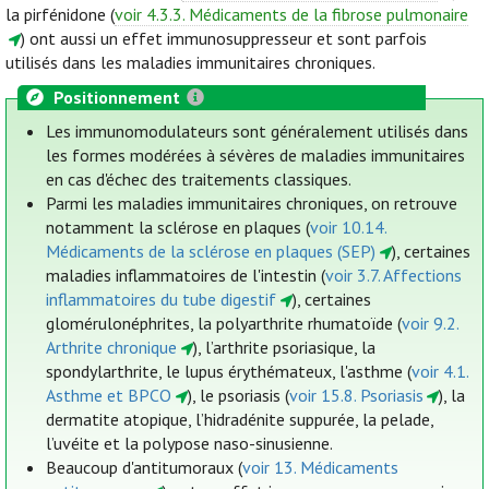
la pirfénidone (
voir 4.3.3. Médicaments de la fibrose pulmonaire
) ont aussi un effet immunosuppresseur et sont parfois
utilisés dans les maladies immunitaires chroniques.
Positionnement
Les immunomodulateurs sont généralement utilisés dans
les formes modérées à sévères de maladies immunitaires
en cas d'échec des traitements classiques.
Parmi les maladies immunitaires chroniques, on retrouve
notamment la sclérose en plaques (
voir 10.14.
Médicaments de la sclérose en plaques (SEP)
), certaines
maladies inflammatoires de l'intestin (
voir 3.7. Affections
inflammatoires du tube digestif
), certaines
glomérulonéphrites, la polyarthrite rhumatoïde (
voir 9.2.
Arthrite chronique
), l’arthrite psoriasique, la
spondylarthrite, le lupus érythémateux, l'asthme (
voir 4.1.
Asthme et BPCO
), le psoriasis (
voir 15.8. Psoriasis
), la
dermatite atopique, l’hidradénite suppurée, la pelade,
l’uvéite et la polypose naso-sinusienne.
Beaucoup d'antitumoraux (
voir 13. Médicaments