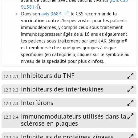
avant de vacciner avec des vaccins vivants (
Avis CSS
9158
).
Dans son
avis 9684
, le CSS recommande la
vaccination contre l'herpès zoster pour les patients
immunodéprimés, y compris ceux sous traitement
immunosuppresseur âgés de ≥ 16 ans et également
les patients sous traitement par anti-JAK. Shingrix®
est remboursé chez quelques groupes à risque
spécifiques (en catégorie b, cliquez sur le symbole au
niveau de la spécialité pour plus d’infos).
Inhibiteurs du TNF
12.3.2.1.
Inhibiteurs des interleukines
12.3.2.2.
Interférons
12.3.2.3.
Immunomodulateurs utilisés dans la
12.3.2.4.
sclérose en plaques
Inhibiteurs de protéines kinases
12.3.2.5.