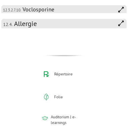
Voclosporine
12.3.2.7.10.
Allergie
12.4.
Répertoire
Folia
Auditorium | e-
learnings