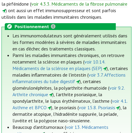
la pirfénidone (
voir 4.3.3. Médicaments de la fibrose pulmonaire
) ont aussi un effet immunosuppresseur et sont parfois
utilisés dans les maladies immunitaires chroniques.
Positionnement
Les immunomodulateurs sont généralement utilisés dans
les formes modérées à sévères de maladies immunitaires
en cas d'échec des traitements classiques.
Parmi les maladies immunitaires chroniques, on retrouve
notamment la sclérose en plaques (
voir 10.14.
Médicaments de la sclérose en plaques (SEP)
), certaines
maladies inflammatoires de l'intestin (
voir 3.7. Affections
inflammatoires du tube digestif
), certaines
glomérulonéphrites, la polyarthrite rhumatoïde (
voir 9.2.
Arthrite chronique
), l’arthrite psoriasique, la
spondylarthrite, le lupus érythémateux, l'asthme (
voir 4.1.
Asthme et BPCO
), le psoriasis (
voir 15.8. Psoriasis
), la
dermatite atopique, l’hidradénite suppurée, la pelade,
l’uvéite et la polypose naso-sinusienne.
Beaucoup d'antitumoraux (
voir 13. Médicaments