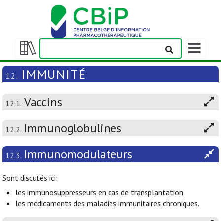
Afficher/m
la
Afficher/masquer
barre
la
IMMUNITÉ
12.
de
table
navigation
des
Vaccins
matières
12.1.
Immunoglobulines
12.2.
Immunomodulateurs
12.3.
Sont discutés ici:
les immunosuppresseurs en cas de transplantation
les médicaments des maladies immunitaires chroniques.