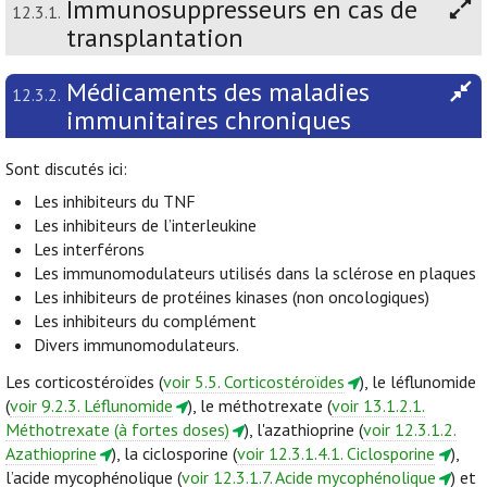
Immunosuppresseurs en cas de
12.3.1.
transplantation
Médicaments des maladies
12.3.2.
immunitaires chroniques
Sont discutés ici:
Les inhibiteurs du TNF
Les inhibiteurs de l’interleukine
Les interférons
Les immunomodulateurs utilisés dans la sclérose en plaques
Les inhibiteurs de protéines kinases (non oncologiques)
Les inhibiteurs du complément
Divers immunomodulateurs.
Les corticostéroïdes (
voir 5.5. Corticostéroïdes
), le léflunomide
(
voir 9.2.3. Léflunomide
), le méthotrexate (
voir 13.1.2.1.
Méthotrexate (à fortes doses)
), l'azathioprine (
voir 12.3.1.2.
Azathioprine
), la ciclosporine (
voir 12.3.1.4.1. Ciclosporine
),
l’acide mycophénolique (
voir 12.3.1.7. Acide mycophénolique
) et