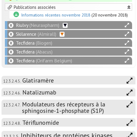
Publications associées
Informations récentes novembre 2018
(20 novembre 2018)
Riulvy
(Neuraxpharm)
Skilarence
(Almirall)
Tecfidera
(Biogen)
Tecfidera
(Abacus)
Tecfidera
(Orifarm Belgium)
Glatiramère
12.3.2.4.5.
Natalizumab
12.3.2.4.6.
Modulateurs des récepteurs à la
12.3.2.4.7.
sphingosine-1-phosphate (S1P)
Tériflunomide
12.3.2.4.8.
Inhibiteurs de protéines kinases
12.3.2.5.