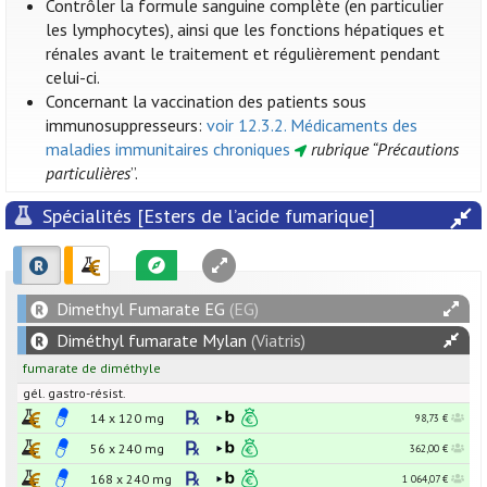
Contrôler la formule sanguine complète (en particulier
les lymphocytes), ainsi que les fonctions hépatiques et
rénales avant le traitement et régulièrement pendant
celui-ci.
Concernant la vaccination des patients sous
immunosuppresseurs:
voir 12.3.2. Médicaments des
maladies immunitaires chroniques
rubrique “Précautions
particulières
”.
Spécialités [Esters de l’acide fumarique]
Dimethyl Fumarate EG
(EG)
Diméthyl fumarate Mylan
(Viatris)
fumarate de diméthyle
gél. gastro-résist.
14 x
120
mg
98,73 €
56 x
240
mg
362,00 €
168 x
240
mg
1 064,07 €