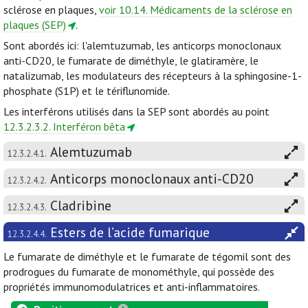
sclérose en plaques,
voir 10.14. Médicaments de la sclérose en
plaques (SEP)
.
Sont abordés ici: l'alemtuzumab, les anticorps monoclonaux
anti-CD20, le fumarate de diméthyle, le glatiramère, le
natalizumab, les modulateurs des récepteurs à la sphingosine-1-
phosphate (S1P) et le tériflunomide.
Les interférons utilisés dans la SEP sont abordés au point
12.3.2.3.2. Interféron bêta
Alemtuzumab
12.3.2.4.1.
Anticorps monoclonaux anti-CD20
12.3.2.4.2.
Cladribine
12.3.2.4.3.
Esters de l’acide fumarique
12.3.2.4.4.
Le fumarate de diméthyle et le fumarate de tégomil sont des
prodrogues du fumarate de monométhyle, qui possède des
propriétés immunomodulatrices et anti-inflammatoires.