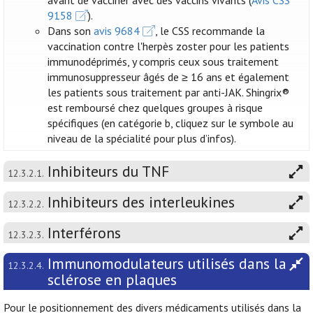
avant de vacciner avec des vaccins vivants (
Avis CSS
9158
).
Dans son
avis 9684
, le CSS recommande la
vaccination contre l'herpès zoster pour les patients
immunodéprimés, y compris ceux sous traitement
immunosuppresseur âgés de ≥ 16 ans et également
les patients sous traitement par anti-JAK. Shingrix®
est remboursé chez quelques groupes à risque
spécifiques (en catégorie b, cliquez sur le symbole au
niveau de la spécialité pour plus d’infos).
Inhibiteurs du TNF
12.3.2.1.
Inhibiteurs des interleukines
12.3.2.2.
Interférons
12.3.2.3.
Immunomodulateurs utilisés dans la
12.3.2.4.
sclérose en plaques
Pour le positionnement des divers médicaments utilisés dans la